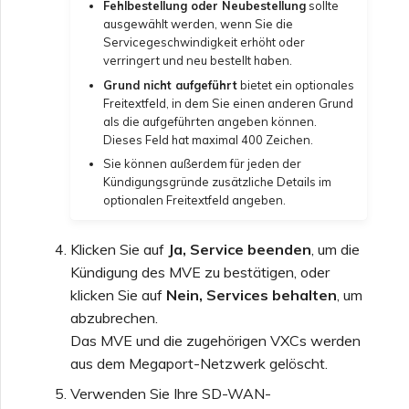
Fehlbestellung oder Neubestellung
sollte
ausgewählt werden, wenn Sie die
Einrichten von OpenMetrics
Servicegeschwindigkeit erhöht oder
für Dienstüberwachung
verringert und neu bestellt haben.
Grund nicht aufgeführt
bietet ein optionales
Freitextfeld, in dem Sie einen anderen Grund
Antwortfelder der Azure-
als die aufgeführten angeben können.
Dienstschlüssel-API
Dieses Feld hat maximal 400 Zeichen.
Sie können außerdem für jeden der
Kündigungsgründe zusätzliche Details im
Verwalten von Benutzern
optionalen Freitextfeld angeben.
Klicken Sie auf
Ja, Service beenden
, um die
Kündigung des MVE zu bestätigen, oder
klicken Sie auf
Nein, Services behalten
, um
abzubrechen.
Das MVE und die zugehörigen VXCs werden
aus dem Megaport-Netzwerk gelöscht.
Verwenden Sie Ihre SD-WAN-