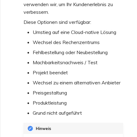
verwenden wir, um Ihr Kundenerlebnis zu
Funktionen und
verbessern.
Nutzungshinweise für
Erstellen eines VXC zu
Diese Optionen sind verfügbar:
Single Sign-On (SSO)
Google über MVE
Umstieg auf eine Cloud-native Lösung
Wechsel des Rechenzentrums
Häufig gestellte Fragen zu
Ändern einer IX-
Single Sign-On (SSO)
Konfiguration
Fehlbestellung oder Neubestellung
Machbarkeitsnachweis / Test
Nächste Schritte bei der
Verschieben eines VXC
Projekt beendet
Problembehandlung
oder IX
Wechsel zu einem alternativen Anbieter
Preisgestaltung
Bereitstellen von Debug-
Herunterfahren eines VXC
Informationen für
oder IX
Produktleistung
schnelleren Support
Grund nicht aufgeführt
Überwachen des
Dienststatus
Hinweis