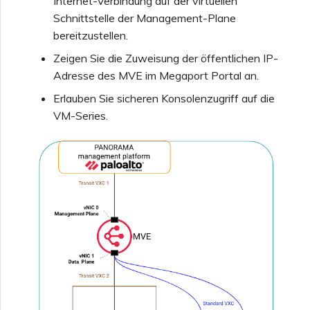
Internet-Verbindung auf der virtuellen
Schnittstelle der Management-Plane
Funktionen und
bereitzustellen.
Nutzungshinweise für
Erstellen eines VXC zu
Single Sign-On (SSO)
Google über MVE
Zeigen Sie die Zuweisung der öffentlichen IP-
Adresse des MVE im Megaport Portal an.
Häufig gestellte Fragen zu
Ändern einer IX-
Erlauben Sie sicheren Konsolenzugriff auf die
Single Sign-On (SSO)
Konfiguration
VM-Series.
Nächste Schritte bei der
Verschieben eines VXC
Problembehandlung
oder IX
Bereitstellen von Debug-
Herunterfahren eines VXC
Informationen für
oder IX
schnelleren Support
Überwachen des
Dienststatus