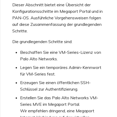
Provider
Sicherheitseinstellungen
Erstellen einer Megaport
Portal
Dieser Abschnitt bietet eine Übersicht der
Funktionsweise von NAT
Internet-Verbindung
auf MCR
Salesforce-MCR-
Konfigurationsschritte im Megaport Portal und in
OVHcloud
MVE-Abrechnung
Verbindungen
PAN-OS. Ausführliche Vorgehensweisen folgen
Testen in der Staging-
Anzeigen von
auf diese Zusammenfassung der grundlegenden
Umgebung
Aktivitätsprotokollen
Erstellen eines MCR
MCR-Peering für private
Salesforce Express
Schritte.
Abrechnung von VXC,
Clouds
SAP HANA Enterprise
Connect
Megaport Internet und IX
Cloud
Die grundlegenden Schritte sind:
Sicherheitsverantwortung
Überwachen von
Erstellen eines MCR VXC
des Kunden
Wartungs- und
mit der API
Beenden eines MCR
SAP
Beschaffen Sie eine VM-Series-Lizenz von
Ausfallvorfällen
Kunden-Onboarding
Palo Alto Networks.
FAQs zur Megaport-
Erstellen eines VXC zu
Legen Sie ein temporäres Admin-Kennwort
VMware Cloud
Portal-Authentifizierung
Sperren von Megaport-
Azure über MCR
für VM-Series fest.
Diensten
Erzeugen Sie einen öffentlichen SSH-
FAQs zum Veralten der X-
Wasabi
Erstellen eines VXC zu
Schlüssel zur Authentifizierung.
Auth-Tokens
Megaport Letter of
AWS über MVE
Erstellen Sie das Palo Alto Networks VM-
Authorization
Series MVE im Megaport Portal.
FAQs zur API-Einstellung
Erstellen eines VXC zu
Wir empfehlen dringend, eine Megaport
Azure über MVE