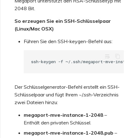
Megaport unterstützt den RSA-Schlüsseltyp mit
2048 Bit.
So erzeugen Sie ein SSH-Schlüsselpaar
(Linux/Mac OSX)
Führen Sie den SSH-keygen-Befehl aus:
wrap_text
Der Schlüsselgenerator-Befehl erstellt ein SSH-
Schlüsselpaar und fügt Ihrem ~/.ssh-Verzeichnis
zwei Dateien hinzu:
megaport-mve-instance-1-2048
–
Enthält den privaten Schlüssel.
megaport-mve-instance-1-2048.pub
–