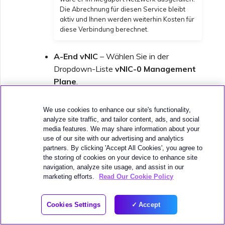
Die Abrechnung für diesen Service bleibt
aktiv und Ihnen werden weiterhin Kosten für
diese Verbindung berechnet.
A-End vNIC
– Wählen Sie in der
Dropdown-Liste
vNIC-0 Management
Plane
.
Wichtig
We use cookies to enhance our site's functionality,
analyze site traffic, and tailor content, ads, and social
Die Internetverbindung auf der
management
media features. We may share information about your
virtual interface
wird nur für
use of our site with our advertising and analytics
Verwaltungszwecke wie Lizenzierung,
partners. By clicking 'Accept All Cookies', you agree to
Updates und die Kommunikation mit
the storing of cookies on your device to enhance site
Panorama verwendet. Wenn
navigation, analyze site usage, and assist in our
Internetdatenverkehr zwischen
marketing efforts.
Read Our Cookie Policy
Niederlassungen, Benutzern und/oder der
Cloud fließen soll, erstellen Sie eine zweite
Megaport Internet-Verbindung auf der
data
Cookies Settings
Accept
plane virtual interface
. Weitere
Informationen finden Sie unter
Erstellen