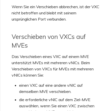
Wenn Sie ein Verschieben abbrechen, ist der VXC
Einrichten von OpenMetrics
nicht betroffen und bleibt mit seinem
für Dienstüberwachung
ursprünglichen Port verbunden.
Antwortfelder der Azure-
Dienstschlüssel-API
Verschieben von VXCs auf
MVEs
Verwalten von Benutzern
Das Verschieben eines VXC auf einem MVE
unterstützt MVEs mit mehreren vNICs. Beim
Verschieben von VXCs für MVEs mit mehreren
vNICs können Sie:
einen VXC auf eine andere vNIC auf
demselben MVE verschieben.
die erforderliche vNIC auf dem Ziel-MVE
auswählen, wenn Sie einen VXC zwischen