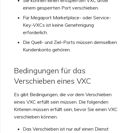
Sie können einen entsperrten VXC unter
Provider
Sicherheitseinstellungen
Erstellen einer Megaport
Portal
Funktionsweise von NAT
einem gesperrten Port verschieben.
Check Point CloudGuard
Internet-Verbindung
auf MCR
Salesforce-MCR-
OVHcloud
MVE-Abrechnung
Für Megaport Marketplace- oder Service-
Verbindungen
Testen in der Staging-
Anzeigen von
Key-VXCs ist keine Genehmigung
Cisco
Umgebung
Aktivitätsprotokollen
Erstellen eines MCR
MCR-Peering für private
erforderlich.
Salesforce Express
Abrechnung von VXC,
Clouds
SAP HANA Enterprise
Connect
Die Quell- und Ziel-Ports müssen demselben
Megaport Internet und IX
Cloud
Fortinet FortiGate
Sicherheitsverantwortung
Überwachen von
Erstellen eines MCR VXC
Kundenkonto gehören.
des Kunden
Wartungs- und
mit der API
Beenden eines MCR
SAP
Ausfallvorfällen
Kunden-Onboarding
Juniper
Bedingungen für das
FAQs zur Megaport-
Erstellen eines VXC zu
VMware Cloud
Verschieben eines VXC
Portal-Authentifizierung
Sperren von Megaport-
Azure über MCR
Diensten
Palo Alto Networks
Es gibt Bedingungen, die vor dem Verschieben
FAQs zum Veralten der X-
Wasabi
Erstellen eines VXC zu
eines VXC erfüllt sein müssen. Die folgenden
Auth-Tokens
Megaport Letter of
AWS über MVE
Peplink FusionHub
Kriterien müssen erfüllt sein, bevor Sie einen VXC
Authorization
verschieben können.
FAQs zur API-Einstellung
Erstellen eines VXC zu
Versa SD-WAN
Das Verschieben ist nur auf einen Dienst
Azure über MVE