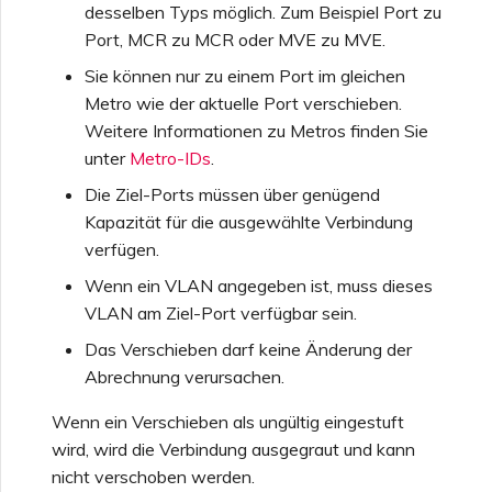
desselben Typs möglich. Zum Beispiel Port zu
Funktionen und
Port, MCR zu MCR oder MVE zu MVE.
VMware SD-WAN
Nutzungshinweise für
Erstellen eines VXC zu
Sie können nur zu einem Port im gleichen
Single Sign-On (SSO)
Google über MVE
Metro wie der aktuelle Port verschieben.
FAQs zu MVE
Weitere Informationen zu Metros finden Sie
Häufig gestellte Fragen zu
Ändern einer IX-
unter
Metro-IDs
.
Single Sign-On (SSO)
Konfiguration
Die Ziel-Ports müssen über genügend
Kapazität für die ausgewählte Verbindung
Nächste Schritte bei der
Verschieben eines VXC
verfügen.
Problembehandlung
oder IX
Wenn ein VLAN angegeben ist, muss dieses
VLAN am Ziel-Port verfügbar sein.
Bereitstellen von Debug-
Herunterfahren eines VXC
Das Verschieben darf keine Änderung der
Informationen für
oder IX
Abrechnung verursachen.
schnelleren Support
Wenn ein Verschieben als ungültig eingestuft
Überwachen des
wird, wird die Verbindung ausgegraut und kann
Dienststatus
nicht verschoben werden.