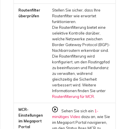
Routenfilter
Stellen Sie sicher, dass Ihre
VMware SD-WAN
Erstellen eines VXC zu
überprüfen
Routenfilter wie erwartet
Google über MVE
funktionieren.
Die Routenfilterung bietet eine
FAQs zu MVE
selektive Kontrolle darüber,
welche Netzwerke zwischen
Ändern einer IX-
Border Gateway Protocol (BGP)-
Konfiguration
Nachbarroutern erkennbar sind.
Die Routenfilterung wird
konfiguriert, um den Routingpfad
Verschieben eines VXC
zu beeinflussen und Redundanz
oder IX
zu verwalten, während
gleichzeitig die Sicherheit
verbessert wird. Weitere
Herunterfahren eines VXC
Informationen finden Sie unter
oder IX
Routenfilterung für MCR
.
MCR-
Sehen Sie sich ein
1-
Überwachen des
Einstellungen
minütiges Video
dazu an, wie Sie
Dienststatus
im Megaport
im Megaport Portal navigieren,
Portal
um den Status Ihres MCR zu