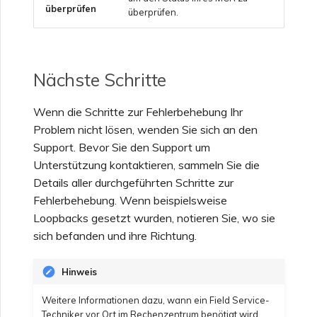
überprüfen
überprüfen.
Einrichten von OpenMetrics
für Dienstüberwachung
Nächste Schritte
Antwortfelder der Azure-
Dienstschlüssel-API
Wenn die Schritte zur Fehlerbehebung Ihr
Problem nicht lösen, wenden Sie sich an den
Verwalten von Benutzern
Support. Bevor Sie den Support um
Unterstützung kontaktieren, sammeln Sie die
Details aller durchgeführten Schritte zur
Fehlerbehebung. Wenn beispielsweise
Loopbacks gesetzt wurden, notieren Sie, wo sie
sich befanden und ihre Richtung.
Hinweis
Weitere Informationen dazu, wann ein Field Service-
Techniker vor Ort im Rechenzentrum benötigt wird,