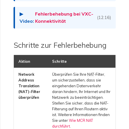
Sicherheitseinstellungen
Erstellen einer Megaport
Portal
Funktionsweise von NAT
Check Point CloudGuard
Internet-Verbindung
auf MCR
Salesforce-MCR-
OVHcloud
Fehlerbehebung bei VXC-
MVE-Abrechnung
Verbindungen
(12:16)
Konnektivität
Anzeigen von
Cisco
Aktivitätsprotokollen
Erstellen eines MCR
MCR-Peering für private
Salesforce Express
Abrechnung von VXC,
Clouds
SAP HANA Enterprise
Connect
Megaport Internet und IX
Cloud
Schritte zur Fehlerbehebung
Fortinet FortiGate
Überwachen von
Erstellen eines MCR VXC
Wartungs- und
mit der API
Beenden eines MCR
SAP
Ausfallvorfällen
Kunden-Onboarding
Aktion
Schritte
Juniper
Erstellen eines VXC zu
Network
Überprüfen Sie Ihre
NAT
-Filter,
VMware Cloud
Sperren von Megaport-
Azure über MCR
Address
um sicherzustellen, dass sie
Diensten
Palo Alto Networks
Translation
eingehenden Datenverkehr
(NAT)-Filter
daran hindern, Ihr Internet und Ihr
Wasabi
Erstellen eines VXC zu
überprüfen
Netzwerk zu beeinträchtigen.
Megaport Letter of
AWS über MVE
Stellen Sie sicher, dass die NAT-
Peplink FusionHub
Authorization
Filterung auf Ihren Routern aktiv
ist. Weitere Informationen finden
Erstellen eines VXC zu
Sie unter
Wie MCR NAT
Versa SD-WAN
Azure über MVE
durchführt
.