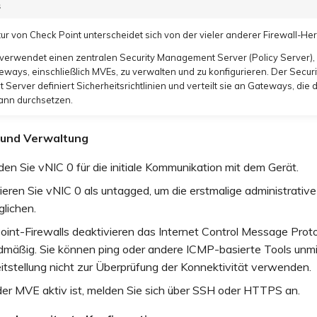
s
tur von Check Point unterscheidet sich von der vieler anderer Firewall-Hers
 verwendet einen zentralen Security Management Server (Policy Server),
eways, einschließlich MVEs, zu verwalten und zu konfigurieren. Der Securi
erver definiert Sicherheitsrichtlinien und verteilt sie an Gateways, die 
dann durchsetzen.
f und Verwaltung
n Sie vNIC 0 für die initiale Kommunikation mit dem Gerät.
ieren Sie vNIC 0 als untagged, um die erstmalige administrati
lichen.
oint-Firewalls deaktivieren das Internet Control Message Prot
dmäßig. Sie können ping oder andere ICMP-basierte Tools unmi
itstellung nicht zur Überprüfung der Konnektivität verwenden.
der MVE aktiv ist, melden Sie sich über SSH oder HTTPS an.