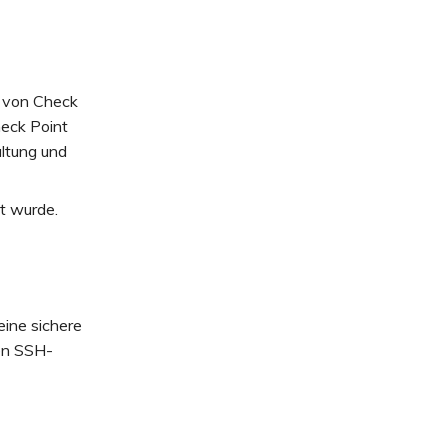
r von Check
heck Point
ltung und
lt wurde.
eine sichere
den SSH-