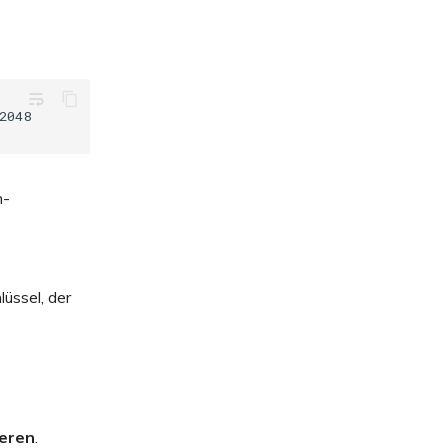
wrap_text
h-
lüssel, der
eren
.