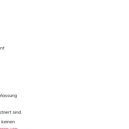
int
erlassung
riert sind.
 keinen
ieren von