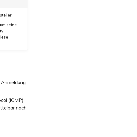
teller.
 um seine
ty
diese
ve Anmeldung
ocol (ICMP)
ttelbar nach