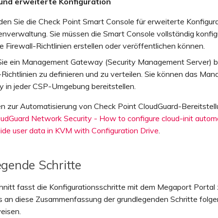
 und erweiterte Konfiguration
en Sie die Check Point Smart Console für erweiterte Konfigur
ienverwaltung. Sie müssen die Smart Console vollständig konfig
e Firewall-Richtlinien erstellen oder veröffentlichen können.
 Sie ein Management Gateway (Security Management Server) be
-Richtlinien zu definieren und zu verteilen. Sie können das M
 in jeder CSP-Umgebung bereitstellen.
en zur Automatisierung von Check Point CloudGuard-Bereitstel
oudGuard Network Security - How to configure cloud-init autom
de user data in KVM with Configuration Drive
.
gende Schritte
hnitt fasst die Konfigurationsschritte mit dem Megaport Porta
 an diese Zusammenfassung der grundlegenden Schritte folgen 
eisen.