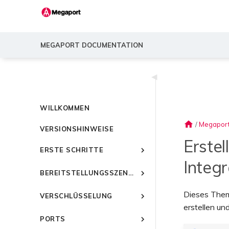
MEGAPORT DOCUMENTATION
◀
WILLKOMMEN
home
/
Megaport
VERSIONSHINWEISE
Erstel
ERSTE SCHRITTE
Integr
Einführung in Megaport
BEREITSTELLUNGSSZENARIEN
Schnellstart
Häufige
Einrichten eines Megaport-
Dieses Them
VERSCHLÜSSELUNG
Verbindungsszenarien
Kontos
erstellen und
Häufige Multicloud-
Verwenden von
Megaport Portal-Dashboard
Übersicht
PORTS
Verbindungsszenarien
Verschlüsselung mit