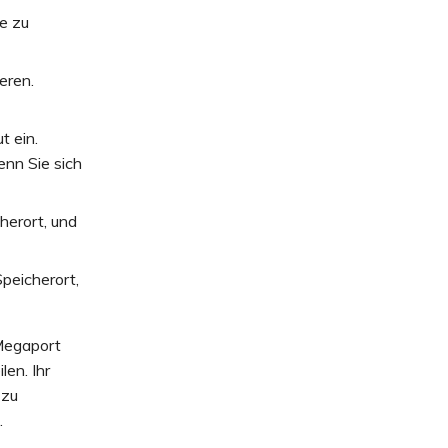
re zu
eren.
t ein.
enn Sie sich
herort, und
Speicherort,
 Megaport
len. Ihr
 zu
.