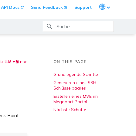
Languages
API Docs
Send Feedback
Support
Suche wird initialisiert
ON THIS PAGE
PDF
for LLM ▼
Grundlegende Schritte
Generieren eines SSH-
Schlüsselpaares
Erstellen eines MVE im
Megaport Portal
Nächste Schritte
eck Point