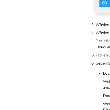
Wählen
Wählen 
Das MVE 
CloudGua
Klicken 
Geben S
Loc
Wähl
und
Das 
Wen
Bill