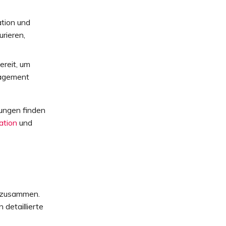
ation und
urieren,
reit, um
anagement
lungen finden
ation
und
l zusammen.
detaillierte