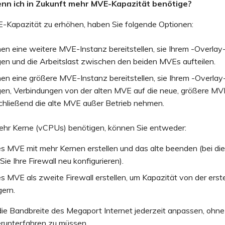
enn ich in Zukunft mehr MVE-Kapazität benötige?
-Kapazität zu erhöhen, haben Sie folgende Optionen:
nen eine weitere MVE-Instanz bereitstellen, sie Ihrem -Overla
gen und die Arbeitslast zwischen den beiden MVEs aufteilen.
nen eine größere MVE-Instanz bereitstellen, sie Ihrem -Overl
gen, Verbindungen von der alten MVE auf die neue, größere MV
chließend die alte MVE außer Betrieb nehmen.
hr Kerne (vCPUs) benötigen, können Sie entweder:
s MVE mit mehr Kernen erstellen und das alte beenden (bei di
ie Ihre Firewall neu konfigurieren).
s MVE als zweite Firewall erstellen, um Kapazität von der erst
gern.
ie Bandbreite des Megaport Internet jederzeit anpassen, ohne d
runterfahren zu müssen.