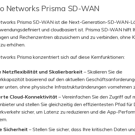
lto Networks Prisma SD-WAN
etworks Prisma SD-WAN ist die Next-Generation-SD-WAN-Lö
endungsdefiniert und cloudbasiert ist. Prisma SD-WAN hilft Ih
ngen und Rechenzentren abzusichern und zu verbinden, ohne 
 zu erhöhen.
tworks Prisma konzentriert sich auf diese Kernfunktionen:
 Netzflexibilität und Skalierbarkeit
– Skalieren Sie die
kkapazität basierend auf den aktuellen Geschäftsanforderun
er unten, ohne physische Infrastrukturänderungen vornehmen 
rte Cloud-Konnektivität
– Vereinfachen Sie den Zugriff auf 
bieter und stellen Sie gleichzeitig den effizientesten Pfad für
kverkehr sicher, um Latenz zu reduzieren und die App-Perfor
ern.
 Sicherheit
– Stellen Sie sicher, dass Ihre kritischen Daten un