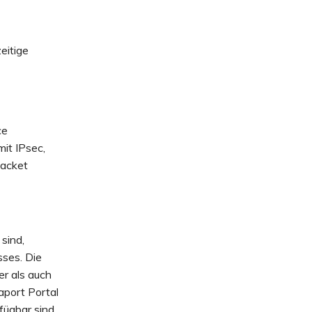
eitige
ce
mit IPsec,
Packet
sind,
ses. Die
r als auch
aport Portal
fügbar sind.