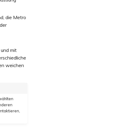
, die Metro
 der
 und mit
rschiedliche
ken weichen
wählten
anderen
ntaktieren,