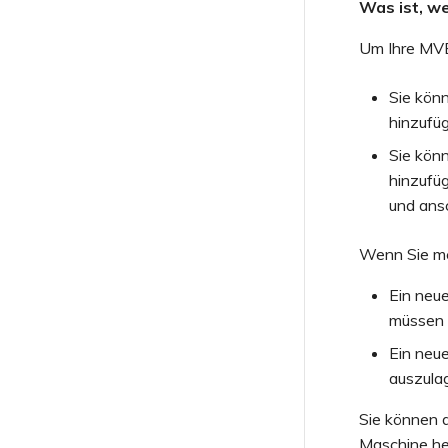
Was ist, w
Um Ihre MVE
Sie kön
hinzufü
Sie kön
hinzufü
und ans
Wenn Sie me
Ein neue
müssen S
Ein neue
auszula
Sie können d
Maschine he