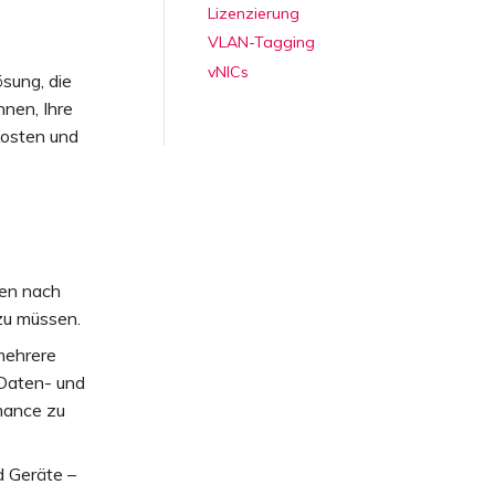
Lizenzierung
VLAN-Tagging
vNICs
sung, die
nen, Ihre
Kosten und
gen nach
zu müssen.
mehrere
 Daten- und
mance zu
d Geräte –