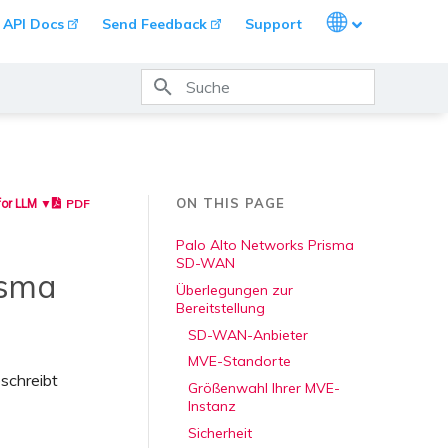
Languages
API Docs
Send Feedback
Support
Suche wird initialisiert
ON THIS PAGE
PDF
for LLM ▼
Palo Alto Networks Prisma
SD-WAN
isma
Überlegungen zur
Bereitstellung
SD-WAN-Anbieter
MVE-Standorte
schreibt
Größenwahl Ihrer MVE-
Instanz
Sicherheit