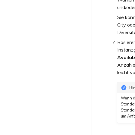
und/oder
Sie kön
City ode
Diversit
Basiere
Instanz
Availab
Anzahle
leicht v
Hi
Wenn di
Standor
Standor
um Anf