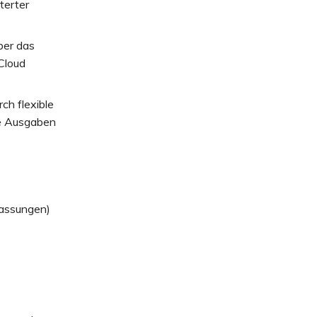
terter
ber das
Cloud
ch flexible
ge Ausgaben
lassungen)