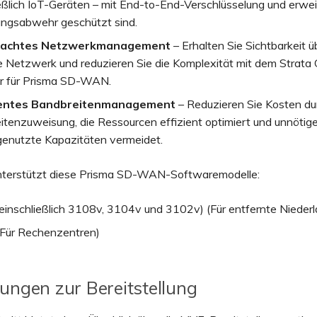
eßlich IoT-Geräten – mit End-to-End-Verschlüsselung und erwei
ngsabwehr geschützt sind.
fachtes Netzwerkmanagement
– Erhalten Sie Sichtbarkeit ü
 Netzwerk und reduzieren Sie die Komplexität mit dem Strata 
 für Prisma SD-WAN.
igentes Bandbreitenmanagement
– Reduzieren Sie Kosten dur
itenzuweisung, die Ressourcen effizient optimiert und unnöti
genutzte Kapazitäten vermeidet.
terstützt diese Prisma SD-WAN-Softwaremodelle:
einschließlich 3108v, 3104v und 3102v) (Für entfernte Nieder
Für Rechenzentren)
ungen zur Bereitstellung