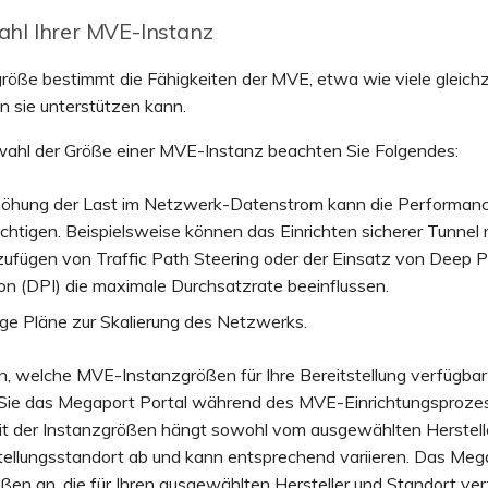
hl Ihrer MVE-Instanz
röße bestimmt die Fähigkeiten der MVE, etwa wie viele gleichz
n sie unterstützen kann.
wahl der Größe einer MVE-Instanz beachten Sie Folgendes:
höhung der Last im Netzwerk-Datenstrom kann die Performan
chtigen. Beispielsweise können das Einrichten sicherer Tunnel 
zufügen von Traffic Path Steering oder der Einsatz von Deep 
on (DPI) die maximale Durchsatzrate beeinflussen.
ige Pläne zur Skalierung des Netzwerks.
, welche MVE-Instanzgrößen für Ihre Bereitstellung verfügbar 
ie das Megaport Portal während des MVE-Einrichtungsprozes
it der Instanzgrößen hängt sowohl vom ausgewählten Herstelle
tellungsstandort ab und kann entsprechend variieren. Das Meg
ößen an, die für Ihren ausgewählten Hersteller und Standort ver