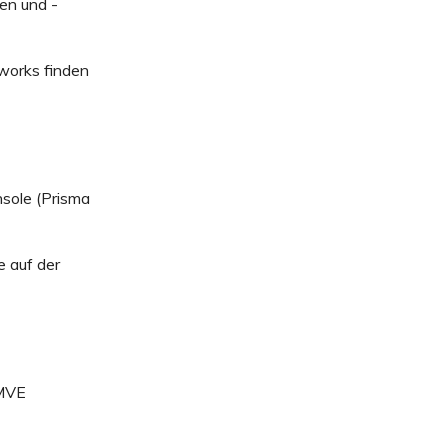
en und -
works finden
nsole (Prisma
e auf der
 MVE