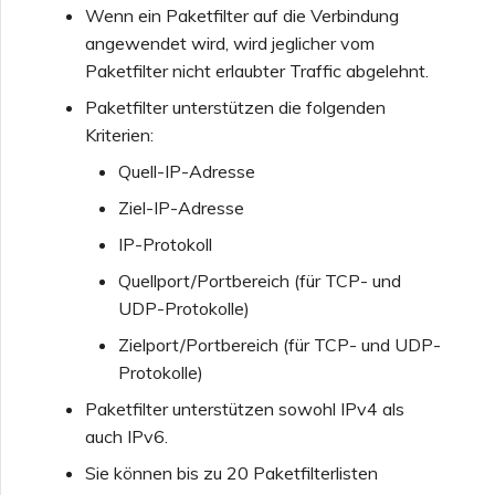
Wenn ein Paketfilter auf die Verbindung
Funktionen und
angewendet wird, wird jeglicher vom
VMware SD-WAN
Nutzungshinweise für
Erstellen eines VXC zu
Paketfilter nicht erlaubter Traffic abgelehnt.
Single Sign-On (SSO)
Google über MVE
Paketfilter unterstützen die folgenden
FAQs zu MVE
Kriterien:
Häufig gestellte Fragen zu
Ändern einer IX-
Quell-IP-Adresse
Single Sign-On (SSO)
Konfiguration
Ziel-IP-Adresse
IP-Protokoll
Nächste Schritte bei der
Verschieben eines VXC
Problembehandlung
oder IX
Quellport/Portbereich (für TCP- und
UDP-Protokolle)
Bereitstellen von Debug-
Herunterfahren eines VXC
Zielport/Portbereich (für TCP- und UDP-
Informationen für
oder IX
Protokolle)
schnelleren Support
Paketfilter unterstützen sowohl IPv4 als
auch IPv6.
Überwachen des
Dienststatus
Sie können bis zu 20 Paketfilterlisten