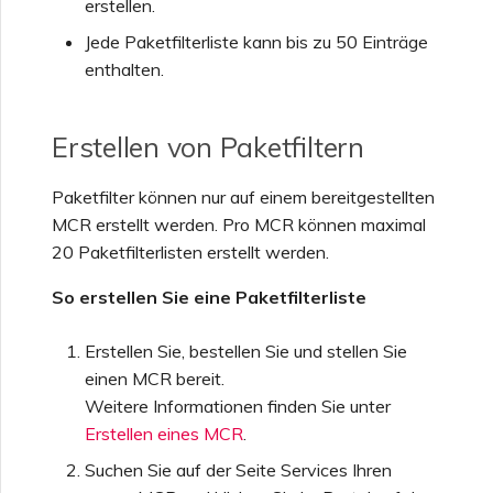
erstellen.
Einrichten von OpenMetrics
Jede Paketfilterliste kann bis zu 50 Einträge
für Dienstüberwachung
enthalten.
Antwortfelder der Azure-
Erstellen von Paketfiltern
Dienstschlüssel-API
Paketfilter können nur auf einem bereitgestellten
Verwalten von Benutzern
MCR erstellt werden. Pro MCR können maximal
20 Paketfilterlisten erstellt werden.
So erstellen Sie eine Paketfilterliste
Erstellen Sie, bestellen Sie und stellen Sie
einen MCR bereit.
Weitere Informationen finden Sie unter
Erstellen eines MCR
.
Suchen Sie auf der Seite Services Ihren