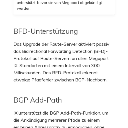
unterstützt, bevor sie von Megaport abgekündigt
werden.
Einrichten von OpenMetrics
für Dienstüberwachung
BFD-Unterstützung
Antwortfelder der Azure-
Dienstschlüssel-API
Das Upgrade der Route-Server aktiviert passiv
das Bidirectional Forwarding Detection (BFD)-
Verwalten von Benutzern
Protokoll auf Route-Servern an allen Megaport
IX-Standorten mit einem Intervall von 300
Millisekunden. Das BFD-Protokoll erkennt
etwaige Pfadfehler zwischen BGP-Nachbarn.
BGP Add-Path
IX unterstützt die BGP Add-Path-Funktion, um
die Ankündigung mehrerer Pfade zu einem
einzelnen Adresspräfix zu ermöglichen, ohne