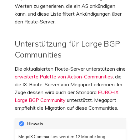
Werten zu generieren, die ein AS ankündigen
Funktionen und
kann, und diese Liste filtert Ankündigungen über
VMware SD-WAN
Nutzungshinweise für
Erstellen eines VXC zu
den Route-Server.
Single Sign-On (SSO)
Google über MVE
FAQs zu MVE
Unterstützung für Large BGP
Häufig gestellte Fragen zu
Ändern einer IX-
Single Sign-On (SSO)
Konfiguration
Communities
Die aktualisierten Route-Server unterstützen eine
Nächste Schritte bei der
Verschieben eines VXC
Problembehandlung
erweiterte Palette von Action-Communities
, die
oder IX
die IX-Route-Server von Megaport erkennen. Im
Zuge dessen wird auch der Standard
EURO-IX
Bereitstellen von Debug-
Herunterfahren eines VXC
Large BGP Community
unterstützt. Megaport
Informationen für
oder IX
empfiehlt die Migration auf diese Communities.
schnelleren Support
Überwachen des
Hinweis
Dienststatus
MegaIX Communities werden 12 Monate lang