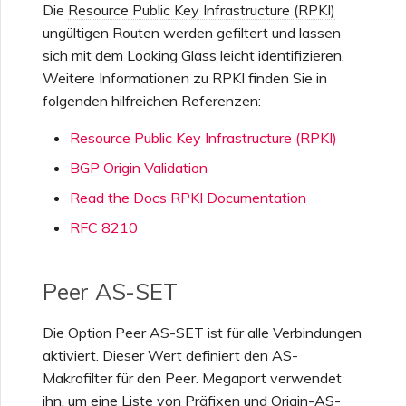
Die
Resource Public Key Infrastructure (RPKI)
Provider
Sicherheitseinstellungen
Erstellen einer Megaport
Portal
Funktionsweise von NAT
Check Point CloudGuard
Internet-Verbindung
ungültigen Routen werden gefiltert und lassen
auf MCR
Salesforce-MCR-
OVHcloud
MVE-Abrechnung
Verbindungen
sich mit dem Looking Glass leicht identifizieren.
Testen in der Staging-
Anzeigen von
Weitere Informationen zu RPKI finden Sie in
Cisco
Umgebung
Aktivitätsprotokollen
Erstellen eines MCR
MCR-Peering für private
folgenden hilfreichen Referenzen:
Salesforce Express
Abrechnung von VXC,
Clouds
SAP HANA Enterprise
Connect
Megaport Internet und IX
Cloud
Resource Public Key Infrastructure (RPKI)
Fortinet FortiGate
Sicherheitsverantwortung
Überwachen von
Erstellen eines MCR VXC
des Kunden
Wartungs- und
mit der API
BGP Origin Validation
Beenden eines MCR
SAP
Ausfallvorfällen
Kunden-Onboarding
Read the Docs RPKI Documentation
Juniper
FAQs zur Megaport-
Erstellen eines VXC zu
RFC 8210
VMware Cloud
Portal-Authentifizierung
Sperren von Megaport-
Azure über MCR
Diensten
Palo Alto Networks
Peer AS-SET
FAQs zum Veralten der X-
Wasabi
Erstellen eines VXC zu
Auth-Tokens
Megaport Letter of
AWS über MVE
Peplink FusionHub
Die Option Peer AS-SET ist für alle Verbindungen
Authorization
aktiviert. Dieser Wert definiert den AS-
FAQs zur API-Einstellung
Makrofilter für den Peer. Megaport verwendet
Erstellen eines VXC zu
Versa SD-WAN
Azure über MVE
ihn, um eine Liste von Präfixen und Origin-AS-