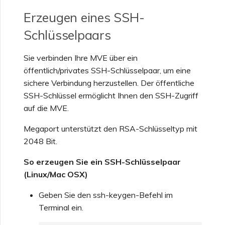
Erzeugen eines SSH-
Einrichten von OpenMetrics
für Dienstüberwachung
Schlüsselpaars
Sie verbinden Ihre MVE über ein
Antwortfelder der Azure-
Dienstschlüssel-API
öffentlich/privates SSH-Schlüsselpaar, um eine
sichere Verbindung herzustellen. Der öffentliche
SSH-Schlüssel ermöglicht Ihnen den SSH-Zugriff
Verwalten von Benutzern
auf die MVE.
Megaport unterstützt den RSA-Schlüsseltyp mit
2048 Bit.
So erzeugen Sie ein SSH-Schlüsselpaar
(Linux/Mac OSX)
Geben Sie den ssh-keygen-Befehl im
Terminal ein.