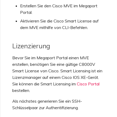
Erstellen Sie den Cisco MVE im Megaport
Funktionen und
Portal.
Nutzungshinweise für
Erstellen eines VXC zu
Single Sign-On (SSO)
Google über MVE
Aktivieren Sie die Cisco Smart License auf
dem MVE mithilfe von CLI-Befehlen.
Häufig gestellte Fragen zu
Ändern einer IX-
Single Sign-On (SSO)
Konfiguration
Lizenzierung
Bevor Sie im Megaport Portal einen MVE
Nächste Schritte bei der
Verschieben eines VXC
Problembehandlung
erstellen, benötigen Sie eine gültige C8000V
oder IX
Smart License von Cisco. Smart Licensing ist ein
Lizenzmanager auf einem Cisco IOS XE-Gerät.
Bereitstellen von Debug-
Herunterfahren eines VXC
Sie können die Smart Licensing im
Cisco Portal
Informationen für
oder IX
bestellen.
schnelleren Support
Als nächstes generieren Sie ein SSH-
Überwachen des
Schlüsselpaar zur Authentifizierung.
Dienststatus