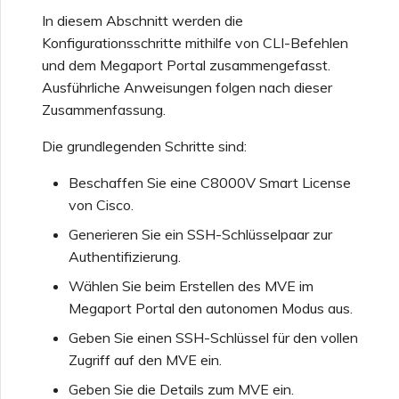
Provider
Sicherheitseinstellungen
Erstellen einer Megaport
Portal
Funktionsweise von NAT
In diesem Abschnitt werden die
Internet-Verbindung
auf MCR
Salesforce-MCR-
OVHcloud
Konfigurationsschritte mithilfe von CLI-Befehlen
MVE-Abrechnung
Verbindungen
und dem Megaport Portal zusammengefasst.
Testen in der Staging-
Anzeigen von
Umgebung
Ausführliche Anweisungen folgen nach dieser
Aktivitätsprotokollen
Erstellen eines MCR
MCR-Peering für private
Salesforce Express
Abrechnung von VXC,
Zusammenfassung.
Clouds
SAP HANA Enterprise
Connect
Megaport Internet und IX
Cloud
Sicherheitsverantwortung
Überwachen von
Erstellen eines MCR VXC
Die grundlegenden Schritte sind:
des Kunden
Wartungs- und
mit der API
Beenden eines MCR
SAP
Ausfallvorfällen
Beschaffen Sie eine C8000V Smart License
Kunden-Onboarding
von Cisco.
FAQs zur Megaport-
Erstellen eines VXC zu
Generieren Sie ein SSH-Schlüsselpaar zur
VMware Cloud
Portal-Authentifizierung
Sperren von Megaport-
Azure über MCR
Authentifizierung.
Diensten
Wählen Sie beim Erstellen des MVE im
FAQs zum Veralten der X-
Wasabi
Erstellen eines VXC zu
Megaport Portal den autonomen Modus aus.
Auth-Tokens
Megaport Letter of
AWS über MVE
Authorization
Geben Sie einen SSH-Schlüssel für den vollen
Zugriff auf den MVE ein.
FAQs zur API-Einstellung
Erstellen eines VXC zu
Geben Sie die Details zum MVE ein.
Azure über MVE