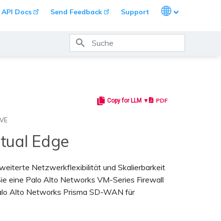
Languages
API Docs
Send Feedback
Support
Suche wird initialisiert
PDF
Copy for LLM ▼
MVE
rtual Edge
eiterte Netzwerkflexibilität und Skalierbarkeit
Sie eine Palo Alto Networks VM-Series Firewall
 Palo Alto Networks Prisma SD-WAN für