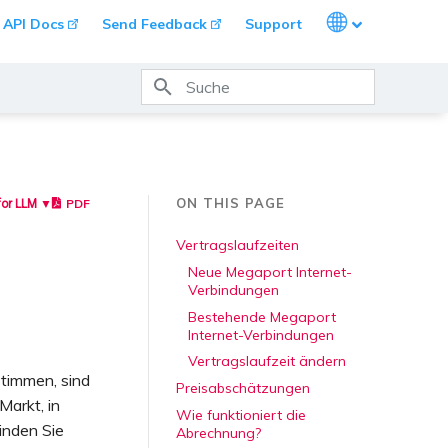
Languages
API Docs
Send Feedback
Support
Suche wird initialisiert
ON THIS PAGE
PDF
for LLM ▼
Vertragslaufzeiten
Neue Megaport Internet-
Verbindungen
Bestehende Megaport
Internet-Verbindungen
Vertragslaufzeit ändern
stimmen, sind
Preisabschätzungen
Markt, in
Wie funktioniert die
inden Sie
Abrechnung?