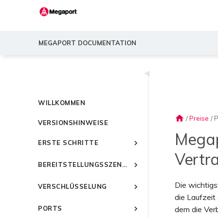
MEGAPORT DOCUMENTATION
◀
WILLKOMMEN
home
/
Preise
/
P
VERSIONSHINWEISE
Megap
ERSTE SCHRITTE
Vertr
Einführung in Megaport
BEREITSTELLUNGSSZENARIEN
Schnellstart
Häufige
Einrichten eines Megaport-
Die wichtigs
VERSCHLÜSSELUNG
Verbindungsszenarien
Kontos
die Laufzeit
Häufige Multicloud-
Verwenden von
Megaport Portal-Dashboard
Übersicht
dem die Ver
PORTS
Verbindungsszenarien
Verschlüsselung mit