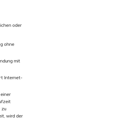
ichen oder
ng ohne
indung mit
t Internet-
 einer
fzeit
t zu
t, wird der