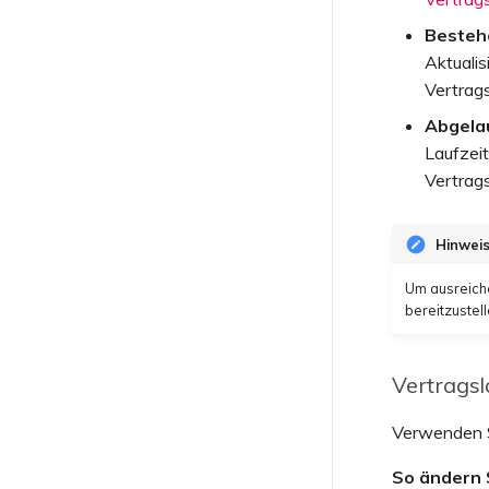
Verwalten von Benutzern
Besteh
Aktualis
Vertrag
Abgela
Laufzeit
Vertrags
Hinwei
Um ausreich
bereitzustel
Vertragsl
Verwenden Si
So ändern 