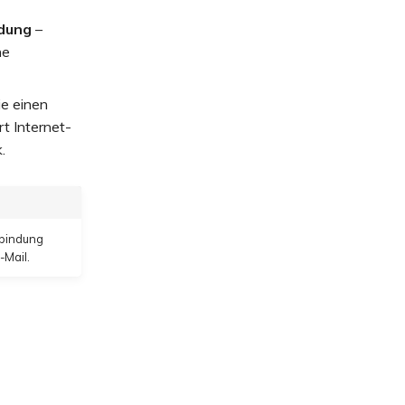
ndung
–
ne
ie einen
t Internet-
.
rbindung
-Mail.