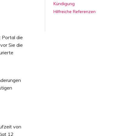
Kündigung
Hilfreiche Referenzen
 Portal die
or Sie die
urierte
nderungen
stigen
ufzeit von
rägt 12