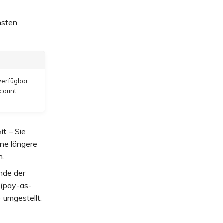
hsten
verfügbar,
ccount
it
– Sie
ine längere
n.
Ende der
 (pay-as-
 umgestellt.