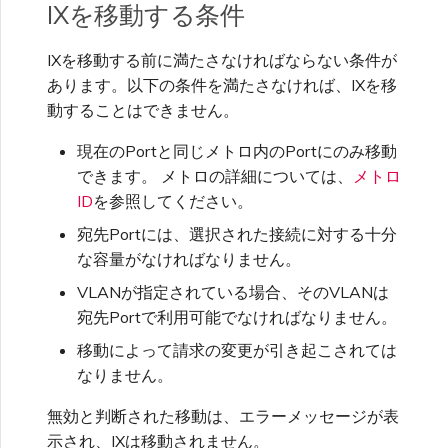
IXを移動する条件
Palo Alto Networks
イダー
ントの監視
VXC、メガポートインター
Oracle Cloudインフラスト
ネット、IXの請求
APIでのMCR VXC作成
IXを移動する前に満たさなければならない条件が
MCRの終了
SAP HANAエンタープライ
ラクチャ
Peplink FusionHub
ステージング環境でのテスト
メガポートサービスのロック
ズクラウド
あります。以下の条件を満たさなければ、IXを移
動することはできません。
顧客オンボーディング
MCRからAzureへのVXC作成
OVHcloud
顧客のセキュリティ責任
Versa SD-WAN
メガポート承認書
現在のPortと同じメトロ内のPortにのみ移動
できます。 メトロの詳細については、
メトロ
MVEからAWSへのVXC作成
Salesforce Express
ID
を参照してください。
メガポートポータル認証FAQ
VMware SD-WAN
Connect
宛先Portには、選択された接続に対する十分
MVEからAzureへのVXC作成
な容量がなければなりません。
X-Authトークン廃止FAQ
vNIC接続の種類
SAP
VLANが指定されている場合、そのVLANは
MVEからGoogleへのVXC作
宛先Portで利用可能でなければなりません。
API廃止FAQ
成
MVE FAQ
移動によって請求の変更が引き起こされては
VMwareクラウド
なりません。
シングルサインオン(SSO)の
IX設定の変更
無効と判断された移動は、エラーメッセージが表
機能と利用方法
Wasabi
示され、IXは移動されません。