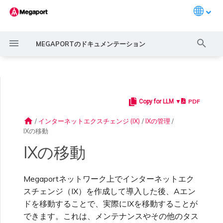
Languag
検
MEGAPORTのドキュメンテーション
索
を
初
PDF
Copy for LLM ▼
Megaportの紹介
一般的な接続シナリオ
Megaportサービスでの暗号
ポートの作成
概要
概要
概要
概要
概要
IX要件
MegaIX機能の概要
メガポートマーケットプレイ
ポート、VXC、メガポート
メガポートポータルユーザー
サービスコスト見積もり
概要
概要
概要
概要
概要
どのIXが移動可能ですか？
概要
LAGの作成
11:11システムズ
概要
概要
ルートフィルタリング
6WIND概要
Aruba SD-WAN概要
Aviatrixセキュアエッジ概要
Cisco MVE概要
Fortinet FortiGate概要
VMシリーズファイアウォ
Peplink FusionHub概要
Versa SD-WAN概要
VMware SD-WAN概要
ポートのアクティベーション
ポートまたはVXCがダウン
MCRがダウンまたは利用不
MVEがダウンまたは利用不
IX接続性
クラウドサービスプロバイダ
期
化の利用
ス概要
インターネット、IXの監視
および管理者設定
ール
またはフラッピング
可
可
ピアリングのアドレス空間
home
/
インターネットエクスチェンジ (IX)
/
IXの管理
/
化
IXの移動
クイックスタート
一般的なマルチクラウド接続
クロスコネクトの注文
プライベートVXCの作成
ルーティングガイド
ポート
MCR 高度なVLANおよびル
MVEデプロイメントシナリ
IXへの参加
MegaIXルッキンググラス
ポート料金および契約条件
請求マーケットの有効化
APIキーの作成
はじめに
アクティベーション
サポートへの連絡
IXを移動する条件
アカウントの作成
LAGへのポート追加
3DSアウトスケール
3DSアウトスケールMCR接
Aruba SD-WAN
ルート広告
6WINDライセンスネットワ
展開計画
展開計画
展開計画
展開計画
展開計画
展開計画
展開計画
注文時のエラー
IX BGPルーティング
シナリオ
MACsec
ーティング機能
オ
プロファイルの作成
MCRの監視
ユーザープロファイルの管理
続
ーク機能
Prisma SD-WAN
ポート遅延
MCRルーティング
MVEインターネット接続
ExpressRoute回線の容量不
IXの移動
足
Megaportアカウントの
ポートの多様性
VXCの移動
Ports
AMS-IX接続
IXテレメトリー
VXC料金および契約条件
ファイナンスユーザーロール
ポートの作成
メガポートTerraformプロバ
サポートリクエストの理解
複数のIXを移動する
多要素認証の強制
アリババエクスプレスコネク
ルート集約
MVEの作成
MVEの作成
MVEの作成
MVEの作成
MVEの作成
MVEの作成
MVEの作成
IX BGPセッションダウン
MCR
ポートおよびVXC
Aviatrix
設定
Megaportソリューションに
IPsec
MCRの多様性
MVEロケーション
接続のリクエスト
MVEの監視
メール通知の設定
の割り当て
イダー構成ファイルの作成
ト
アリババMCR接続
展開計画
ポートまたはVXCのパケッ
MCR BGPセッションダウン
SD-WAN管理接続
Megaportネットワーク上でインターネットエク
よるMPLSネットワークの近
トロス
スチェンジ（IX）を作成して導入した後、Aエン
代化
リンクアグリゲーション
サービスキーの設定
MCR
France-IX接続
BGPコミュニティ
メガポートインターネット料
サービスキーの作成
サポートケースのエスカレー
シングルサインオンの設定
BGP高度設定の構成
VXCの作成
VXCの作成
VXCの作成
VXCの作成
VXCの作成
VXCの作成
VXCの作成
MVE
MCR
Cisco SD-WAN
ドを移動することで、実際にIXを移動することが
Megaportポータルダッシュ
クラウドネイティブVPN暗
グループ
MCRの作成
MVEの多様性
マーケットプレイス通知
サービスの状態監視
会社プロフィールの更新
金および契約条件
請求情報の更新
メガポートTerraformプロバ
ション
AWSダイレクトコネクト
AWSダイレクトコネクト
MVEの作成
その他のMCR問題
できます。これは、メンテナンスやその他のタス
ボード
号化
イダーを使ったサービスの作
スループットまたは速度