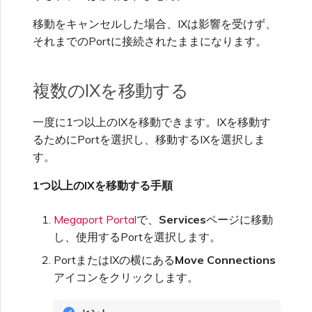
VXCおよびIXの移動
シングルサインオン(SSO)
移動をキャンセルした場合、IXは影響を受けず、
FAQ
それまでのPortに接続されたままになります。
VXCおよびIXのシャットダウ
ン
トラブルシューティング次の
複数のIXを移動する
ステップ
サービスステータスの監視
一度に1つ以上のIXを移動できます。IXを移動す
るためにPortを選択し、移動するIXを選択しま
迅速なサポートのためのデバ
ッグ情報提供
す。
サービス監視用OpenMetrics
の設定
1つ以上のIXを移動する手順
AzureサービスキーAPIレス
Megaport Portal
で、
Services
ページに移動
ポンスフィールド
し、使用するPortを選択します。
PortまたはIXの横にある
Move Connections
アイコンをクリックします。
ユーザー管理