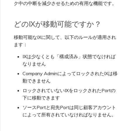
ク中の中断を減少させるための有用な機能です。
サービスプロバイダーとして
成と管理
サービスキーを使用した接続
MVE
メトロID
VXCの作成
ユーザー招待
MVEの接続
MVEの接続
MVEの接続
MVEの接続
MVEの接続
MVEの接続
MVEの接続
MVE
Fortinet FortiGate
のMegaport APIを使った接
ポートの終了
作成
MCR VXCの作成
セキュアアクセスサービスエ
マーケットプレイスFAQ
セッションイベントログの表
最小契約更新の管理
MCR料金および契約条件
クレジットカード支払い
フィードバックの送信
VXCの作成
Azure ExpressRoute
Azure MCR接続
続管理
サービスページの理解
ッジ（SASE）
示
VXC接続性
どのIXが移動可能ですか？
メガポートリソースの
Megaportインターネット接
VXC設定の変更
サポート連絡先の提供
MVEの終了
MVEの終了
MVEの終了
MVEの終了
MVEの終了
MVEの終了
MPLSとSDCIの統合
IX
Palo Alto Networks
Terraformステート管理
Q-in-Qの設定
続の終了
MCRの設定
メガポートマーケットプレイ
MVE料金および契約条件
メガポート請求書の理解
ネットワークメンテナンス
MVEの接続
DigitalOcean MCR接続
Cisco Webex
ロケーションの理解
6WIND
スプロファイルの管理
移動可能なIXに関して、以下のルールが適用され
AWS向けVXCの作成
財務情報の設定
MVEの終了
ます：
クラウド
Versa SD-WAN
既存のプロダクションサービ
終了したVXCの速度変更
パケットフィルターの使用
顧客フィールドサービス
EUデジタルサービス法
MVEの終了
Google MCR接続
Cloudflare
スのインポート
パートナー管理アカウント
ユーザーの追加および変更
Aruba SD-WAN
IXは少なくとも「構成済み」状態でなければ
Azure向けVXCの作成
会社プロフィールの更新
なりません
メガポートインターネット
VMware SD-WAN
フェイルオーバーテストのた
MCR ルート管理
請求書のダウンロード
IBM Cloudダイレクトリンク
Google Cloud
メガポートTerraformプロバ
技術仕様
めのVXCのシャットダウン
ユーザーロールの管理
Company AdminによってロックされたIXは移
MCR接続
Aviatrix
イダーFAQ
Google Cloud向けVXCの作
パスワードのリセット
動できません
プライベートJuniper接続の
ポート請求
成
MCR ルッキンググラス
IBM Cloudダイレクトリンク
ロックされていないIXをロックされたPortの
作成
VXCの終了
セキュリティ設定の管理
Oracle MCR接続
Cisco
下に移動できます
Megaport Terraformプロバ
Megaportポータルへのログ
イダーの学習資料とリソース
MCR請求
メガポートインターネット接
イン
MCRのNAT動作
Latitude.sh
ソースPortと宛先Portは同じ顧客アカウント
API
アクティビティログの表示
続の作成
OVHcloud MCR接続
Fortinet FortiGate
によって所有されていなければなりません。
MVE請求
プライベートクラウド間の
Nutanixダイレクトコネクト
メガポートTerraformプロバ
メンテナンスおよび障害イベ
MCRの作成
MCRピアリング
Salesforce MCR接続