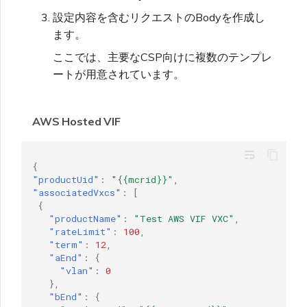
設定内容を含むリクエストのBodyを作成し
ます。
ここでは、主要なCSP向けに複数のテンプレ
ートが用意されています。
AWS Hosted VIF
wrap_text
{
"productUid"
:
"{{mcrid}}"
,
"associatedVxcs"
:
[
{
"productName"
:
"Test AWS VIF VXC"
,
"rateLimit"
:
100
,
"term"
:
12
,
"aEnd"
:
{
"vlan"
:
0
},
"bEnd"
:
{