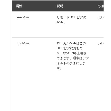
属性
説明
必須
peerAsn
リモートBGPピアの
はい
ASN。
localAsn
ローカルASNはこの
いいえ
BGPピアに対して
MCRのASNを上書き
できます。通常はデフ
ォルトのままにしま
す。