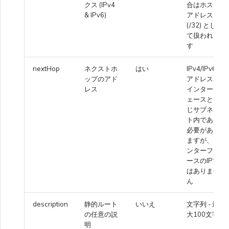
クス (IPv4
合はホスト
& IPv6)
アドレス
(/32) とし
て扱われま
す
nextHop
ネクストホ
はい
IPv4/IPv6
ップのアド
アドレス -
レス
インターフ
ェースと同
じサブネッ
ト内である
必要があり
ますが、イ
ンターフェ
ースのIPで
はありませ
ん
description
静的ルート
いいえ
文字列 - 最
の任意の説
大100文字
明