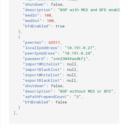
"shutdown"
:
false
,
"description"
:
"BGP with MED and BFD enabled"
"medIn"
:
100
,
"medOut"
:
100
,
"bfdEnabled"
:
true
},
{
"peerAsn"
:
62511
,
"localIpAddress"
:
"10.191.0.27"
,
"peerIpAddress"
:
"10.191.0.28"
,
"password"
:
"cnn23049asdkfj"
,
"importWhitelist"
:
null
,
"importBlacklist"
:
null
,
"exportWhitelist"
:
null
,
"exportBlacklist"
:
null
,
"shutdown"
:
false
,
"description"
:
"BGP without MED or BFD"
,
"asPathPrependCount"
:
"3"
,
"bfdEnabled"
:
false
}
],