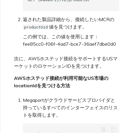
シングルサインオン(SSO)
FAQ
返された製品詳細から、接続したいMCRの
値を見つけます。
productUid
トラブルシューティング次の
この例では、この値を使用します：
ステップ
fee85cc0-f06f-4ad7-bce7-36aef7dbe0d0
次に、AWSホステッド接続をサポートするUSマ
迅速なサポートのためのデバ
ーケットのロケーションIDを見つけます。
ッグ情報提供
AWSホステッド接続が利用可能なUS市場の
locationIdを見つける方法
Megaportがクラウドサービスプロバイダと
持っているすべてのインターフェイスのリス
トを取得します。
wrap_text