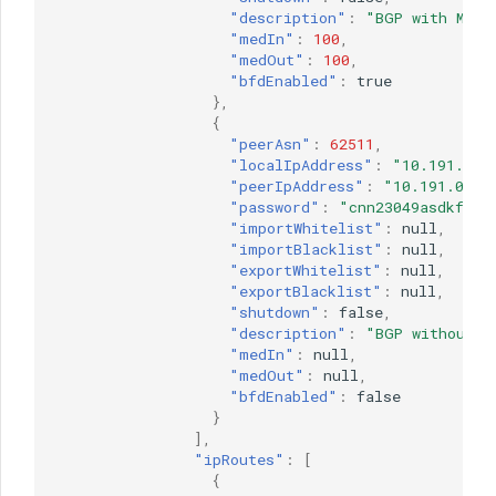
"description"
:
"BGP with MED 
"medIn"
:
100
,
"medOut"
:
100
,
"bfdEnabled"
:
true
},
{
"peerAsn"
:
62511
,
"localIpAddress"
:
"10.191.0.2
"peerIpAddress"
:
"10.191.0.28
"password"
:
"cnn23049asdkfj"
,
"importWhitelist"
:
null
,
"importBlacklist"
:
null
,
"exportWhitelist"
:
null
,
"exportBlacklist"
:
null
,
"shutdown"
:
false
,
"description"
:
"BGP without M
"medIn"
:
null
,
"medOut"
:
null
,
"bfdEnabled"
:
false
}
],
"ipRoutes"
:
[
{