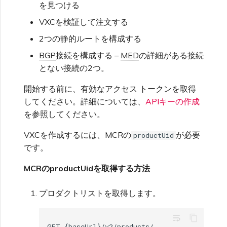
Palo Alto Networks
を見つける
イダー
ントの監視
VXC、メガポートインター
VXCを検証して注文する
Oracle Cloudインフラスト
ネット、IXの請求
MCRの終了
SAP HANAエンタープライ
ラクチャ
2つの静的ルートを構成する
Peplink FusionHub
ステージング環境でのテスト
メガポートサービスのロック
ズクラウド
BGP
接続を構成する –
MED
の詳細がある接続
顧客オンボーディング
OVHcloud
とない接続の2つ。
顧客のセキュリティ責任
Versa SD-WAN
メガポート承認書
開始する前に、有効なアクセス トークンを取得
Salesforce Express
してください。詳細については、
APIキーの作成
メガポートポータル認証FAQ
VMware SD-WAN
Connect
を参照してください。
VXCを作成するには、MCRの
が必要
productUid
X-Authトークン廃止FAQ
vNIC接続の種類
SAP
です。
MCRのproductUidを取得する方法
API廃止FAQ
MVE FAQ
VMwareクラウド
プロダクトリストを取得します。
シングルサインオン(SSO)の
機能と利用方法
Wasabi
wrap_text