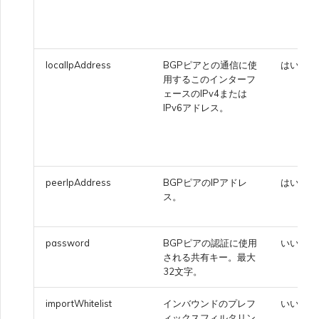
localIpAddress
BGPピアとの通信に使
はい
用するこのインターフ
ェースのIPv4または
IPv6アドレス。
peerIpAddress
BGPピアのIPアドレ
はい
ス。
password
BGPピアの認証に使用
いいえ
される共有キー。最大
32文字。
importWhitelist
インバウンドのプレフ
いいえ
ィックスフィルタリン