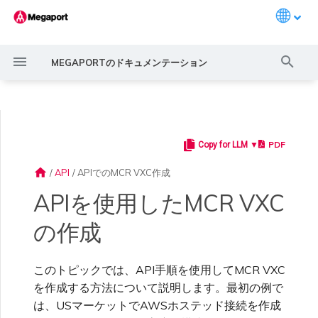
Languag
検
MEGAPORTのドキュメンテーション
索
を
初
PDF
Copy for LLM ▼
Megaportの紹介
一般的な接続シナリオ
Megaportサービスでの暗号
ポートの作成
概要
概要
概要
概要
概要
概要
メガポートマーケットプレイ
ポート、VXC、メガポート
メガポートポータルユーザー
サービスコスト見積もり
概要
概要
概要
概要
ホステッド接続を使用し
概要
LAGの作成
11:11システムズ
概要
概要
ルートフィルタリング
6WIND概要
Aruba SD-WAN概要
Aviatrixセキュアエッジ概要
Cisco MVE概要
Fortinet FortiGate概要
VMシリーズファイアウォ
Peplink FusionHub概要
Versa SD-WAN概要
VMware SD-WAN概要
IX要件
IXの編集
MegaIX機能の概要
ポートのアクティベーション
ポートまたはVXCがダウン
MCRがダウンまたは利用不
MVEがダウンまたは利用不
IX接続性
クラウドサービスプロバイダ
期
化の利用
ス概要
インターネット、IXの監視
および管理者設定
てMCRとAWS間にVXCを
ール
またはフラッピング
可
可
ピアリングのアドレス空間
home
/
API
/
APIでのMCR VXC作成
化
作成する
クイックスタート
一般的なマルチクラウド接続
クロスコネクトの注文
プライベートVXCの作成
ルーティングガイド
ポート
MCR 高度なVLANおよびル
MVEデプロイメントシナリ
冗長性
ポート料金および契約条件
請求マーケットの有効化
はじめに
アクティベーション
サポートへの連絡
アカウントの作成
LAGへのポート追加
3DSアウトスケール
3DSアウトスケールMCR接
Aruba SD-WAN
ルート広告
6WINDライセンスネットワ
展開計画
展開計画
展開計画
展開計画
展開計画
展開計画
展開計画
IXへの参加
IXの移動
MegaIXルッキンググラス
注文時のエラー
IX BGPルーティング
APIを使用したMCR VXC
シナリオ
MACsec
ーティング機能
オ
プロファイルの作成
MCRの監視
ユーザープロファイルの管理
続
ーク機能
Prisma SD-WAN
ポート遅延
MCRルーティング
MVEインターネット接続
ExpressRoute回線の容量不
静的ルート
足
の作成
Megaportアカウントの
ポートの多様性
VXCの移動
Ports
IXの設定
VXC料金および契約条件
ファイナンスユーザーロール
メガポートTerraformプロバ
サポートリクエストの理解
多要素認証の強制
アリババエクスプレスコネク
ルート集約
MVEの作成
MVEの作成
MVEの作成
MVEの作成
MVEの作成
MVEの作成
MVEの作成
AMS-IX接続
IXのシャットダウン
IXテレメトリー
IX BGPセッションダウン
MCR
ポートおよびVXC
Aviatrix
設定
Megaportソリューションに
IPsec
MCRの多様性
MVEロケーション
接続のリクエスト
MVEの監視
メール通知の設定
の割り当て
イダー構成ファイルの作成
ト
アリババMCR接続
展開計画
ポートまたはVXCのパケッ
MCR BGPセッションダウン
SD-WAN管理接続
よるMPLSネットワークの近
BGP接続
トロス
このトピックでは、API手順を使用してMCR VXC
代化
リンクアグリゲーション
サービスキーの設定
MCR
メガポートインターネット料
サポートケースのエスカレー
シングルサインオンの設定
BGP高度設定の構成
VXCの作成
VXCの作成
VXCの作成
VXCの作成
VXCの作成
France-IX接続
IXの終了
BGPコミュニティ
IXの管理
VXCの作成
VXCの作成
を作成する方法について説明します。最初の例で
MVE
MCR
Cisco SD-WAN
Megaportポータルダッシュ
クラウドネイティブVPN暗
グループ
MCRの作成
MVEの多様性
マーケットプレイス通知
サービスの状態監視
会社プロフィールの更新
金および契約条件
請求情報の更新
メガポートTerraformプロバ
ション
AWSダイレクトコネクト
AWSダイレクトコネクト
MVEの作成
その他のMCR問題
は、USマーケットでAWSホステッド接続を作成
ボード
号化
イダーを使ったサービスの作
双方向フォワーディング
スループットまたは速度