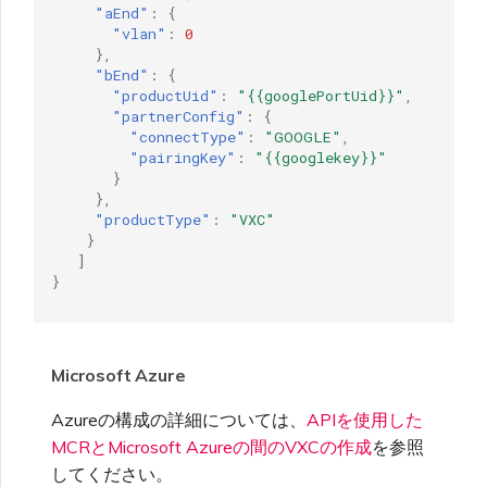
"aEnd"
:
{
"vlan"
:
0
},
"bEnd"
:
{
"productUid"
:
"{{googlePortUid}}"
,
"partnerConfig"
:
{
"connectType"
:
"GOOGLE"
,
"pairingKey"
:
"{{googlekey}}"
}
},
"productType"
:
"VXC"
}
]
}
Microsoft Azure
Azureの構成の詳細については、
APIを使用した
MCRとMicrosoft Azureの間のVXCの作成
を参照
してください。