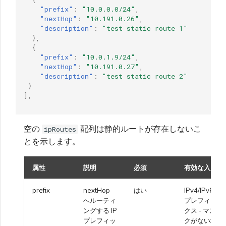
"prefix"
:
"10.0.0.0/24"
,
"nextHop"
:
"10.191.0.26"
,
"description"
:
"test static route 1"
},
{
"prefix"
:
"10.0.1.9/24"
,
"nextHop"
:
"10.191.0.27"
,
"description"
:
"test static route 2"
}
],
空の
配列は静的ルートが存在しないこ
ipRoutes
とを示します。
属性
説明
必須
有効な入力
prefix
nextHop
はい
IPv4/IPv6
へルーティ
プレフィッ
ングする IP
クス - マス
プレフィッ
クがない場