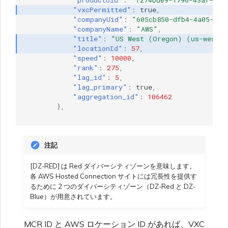
"vxcPermitted"
:
true
,
"companyUid"
:
"605cb850-dfb4-4a05-a17
"companyName"
:
"AWS"
,
"title"
:
"US West (Oregon) (us-west-2
"locationId"
:
57
,
"speed"
:
10000
,
"rank"
:
275
,
"lag_id"
:
5
,
"lag_primary"
:
true
,
"aggregation_id"
:
106462
},
注記
[DZ-RED] は Red ダイバーシティゾーンを意味します。
各 AWS Hosted Connection サイトには冗長性を提供す
るために 2 つのダイバーシティゾーン（DZ-Red と DZ-
Blue）が用意されています。
MCR ID と AWS ロケーション ID があれば、VXC