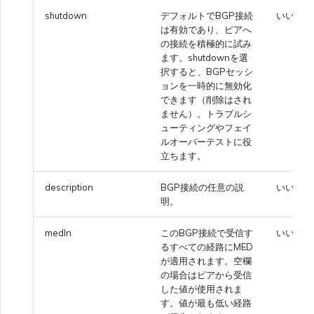
shutdown
デフォルトでBGP接続
いいえ
は有効であり、ピアへ
の接続を積極的に試み
ます。shutdownを選
択すると、BGPセッシ
ョンを一時的に無効化
できます（削除はされ
ません）。トラブルシ
ューティングやフェイ
ルオーバーテストに役
立ちます。
description
BGP接続の任意の説
いいえ
明。
medIn
このBGP接続で受信す
いいえ
るすべての経路にMED
が適用されます。空欄
の場合はピアから受信
した値が使用されま
す。値が最も低い経路