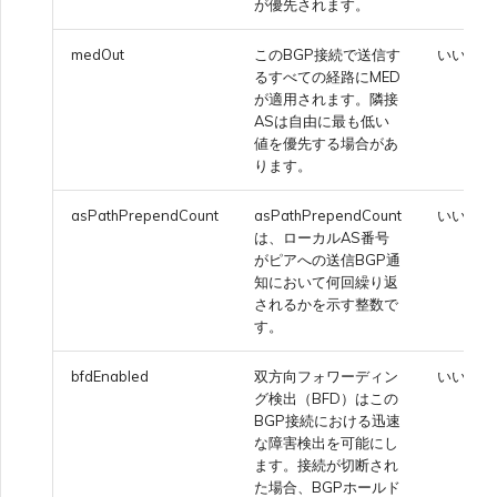
が優先されます。
medOut
このBGP接続で送信す
いいえ
るすべての経路にMED
が適用されます。隣接
ASは自由に最も低い
値を優先する場合があ
ります。
asPathPrependCount
asPathPrependCount
いいえ
は、ローカルAS番号
がピアへの送信BGP通
知において何回繰り返
されるかを示す整数で
す。
bfdEnabled
双方向フォワーディン
いいえ
グ検出（BFD）はこの
BGP接続における迅速
な障害検出を可能にし
ます。接続が切断され
た場合、BGPホールド