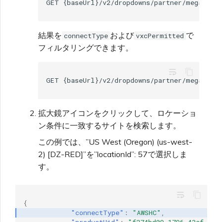
結果を
および
で
connectType
vxcPermitted
フィルタリングできます。
wrap_text
拡大鏡アイコンをクリックして、ロケーショ
ン条件に一致するサイトを検索します。
この例では、”US West (Oregon) (us-west-
2) [DZ-RED]”を”locationId”: 57で選択しま
す。
wrap_text
{
"connectType"
:
"AWSHC"
,
"productUid"
:
"f274bd09-1796-43af-883