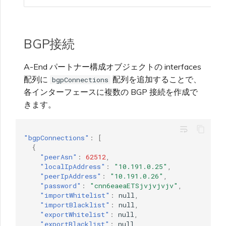
BGP接続
A-End パートナー構成オブジェクトの interfaces
配列に
配列を追加することで、
bgpConnections
各インターフェースに複数の BGP 接続を作成で
きます。
wrap_text
"bgpConnections"
:
[
{
"peerAsn"
:
62512
,
"localIpAddress"
:
"10.191.0.25"
,
"peerIpAddress"
:
"10.191.0.26"
,
"password"
:
"cnn6eaeaETSjvjvjvjv"
,
"importWhitelist"
:
null
,
"importBlacklist"
:
null
,
"exportWhitelist"
:
null
,
"exportBlacklist"
:
null
,