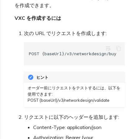
を作成できます。
VXC を作成するには
次の URL でリクエストを作成します:
wrap_text
ヒント
オーダー前にリクエストをテストするには、以下を
使用できます:
POST {baseUrl}/v3/networkdesign/validate
リクエストに以下のヘッダーを追加します:
Content-Type: application/json
Authorization: Bearer {your