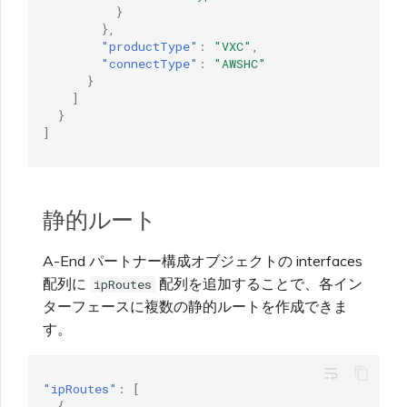
}
},
"productType"
:
"VXC"
,
"connectType"
:
"AWSHC"
}
]
}
]
静的ルート
A-End パートナー構成オブジェクトの interfaces
配列に
配列を追加することで、各イン
ipRoutes
ターフェースに複数の静的ルートを作成できま
す。
wrap_text
"ipRoutes"
:
[
{