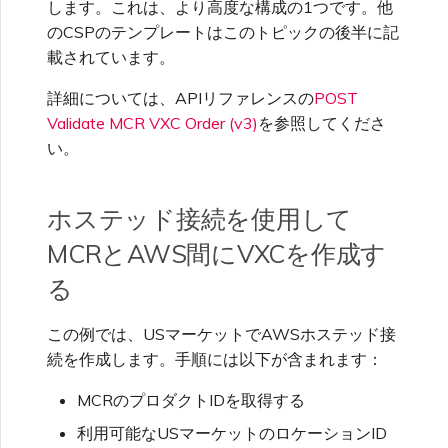
します。これは、より高度な構成の1つです。他
サービスプロバイダーとして
成と管理
検出（BFD）
サービスキーを使用した接続
MVE
ユーザー招待
MVEの接続
MVEの接続
MVEの接続
MVEの接続
MVEの接続
メトロID
MVEの接続
MVEの接続
IXツールと機能
MVE
Fortinet FortiGate
のCSPのテンプレートはこのトピックの後半に記
のMegaport APIを使った接
ポートの終了
作成
MCR VXCの作成
セキュアアクセスサービスエ
マーケットプレイスFAQ
セッションイベントログの表
最小契約更新の管理
MCR料金および契約条件
クレジットカード支払い
フィードバックの送信
VXCの作成
Azure ExpressRoute
Azure MCR接続
載されています。
続管理
サービスページの理解
ッジ（SASE）
示
VXC接続性
メガポートリソースの
AWS、Azure、Googleと
Megaportインターネット接
サポート連絡先の提供
MVEの終了
MVEの終了
MVEの終了
MVEの終了
MVEの終了
MVEの終了
MPLSとSDCIの統合
IX
Palo Alto Networks
詳細については、APIリファレンスの
POST
Terraformステート管理
の自動構成
Q-in-Qの設定
続の終了
MCRの設定
メガポートマーケットプレイ
MVE料金および契約条件
メガポート請求書の理解
ネットワークメンテナンス
MVEの接続
DigitalOcean MCR接続
Cisco Webex
ロケーションの理解
6WIND
スプロファイルの管理
Validate MCR VXC Order (v3)
を参照してくださ
財務情報の設定
MVEの終了
い。
クラウド
Versa SD-WAN
AWS Hosted VIF
既存のプロダクションサービ
終了したVXCの速度変更
パケットフィルターの使用
顧客フィールドサービス
EUデジタルサービス法
MVEの終了
Google MCR接続
Cloudflare
スのインポート
パートナー管理アカウント
ユーザーの追加および変更
Aruba SD-WAN
会社プロフィールの更新
ホステッド接続を使用して
メガポートインターネット
Google Cloud
VMware SD-WAN
フェイルオーバーテストのた
MCR ルート管理
請求書のダウンロード
IBM Cloudダイレクトリンク
Google Cloud
MCRとAWS間にVXCを作成す
メガポートTerraformプロバ
技術仕様
めのVXCのシャットダウン
ユーザーロールの管理
MCR接続
Aviatrix
イダーFAQ
パスワードのリセット
る
プライベートJuniper接続の
Microsoft Azure
ポート請求
MCR ルッキンググラス
IBM Cloudダイレクトリンク
作成
VXCの終了
セキュリティ設定の管理
Oracle MCR接続
Cisco
この例では、USマーケットでAWSホステッド接
Megaport Terraformプロバ
Megaportポータルへのログ
イダーの学習資料とリソース
MCR請求
イン
続を作成します。手順には以下が含まれます：
MCRのNAT動作
Latitude.sh
API
アクティビティログの表示
OVHcloud MCR接続
Fortinet FortiGate
MCRのプロダクトIDを取得する
MVE請求
プライベートクラウド間の
Nutanixダイレクトコネクト
利用可能なUSマーケットのロケーションID
メガポートTerraformプロバ
メンテナンスおよび障害イベ
MCRピアリング
Salesforce MCR接続