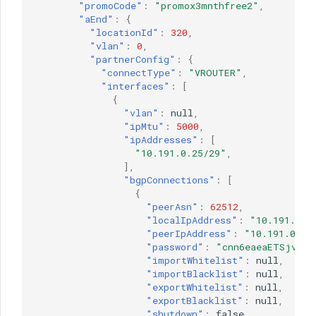
"promoCode"
:
"promox3mnthfree2"
,
"aEnd"
:
{
"locationId"
:
320
,
"vlan"
:
0
,
"partnerConfig"
:
{
"connectType"
:
"VROUTER"
,
"interfaces"
:
[
{
"vlan"
:
null
,
"ipMtu"
:
5000
,
"ipAddresses"
:
[
"10.191.0.25/29"
,
],
"bgpConnections"
:
[
{
"peerAsn"
:
62512
,
"localIpAddress"
:
"10.191.0.2
"peerIpAddress"
:
"10.191.0.26
"password"
:
"cnn6eaeaETSjvjvj
"importWhitelist"
:
null
,
"importBlacklist"
:
null
,
"exportWhitelist"
:
null
,
"exportBlacklist"
:
null
,
"shutdown"
:
false
,