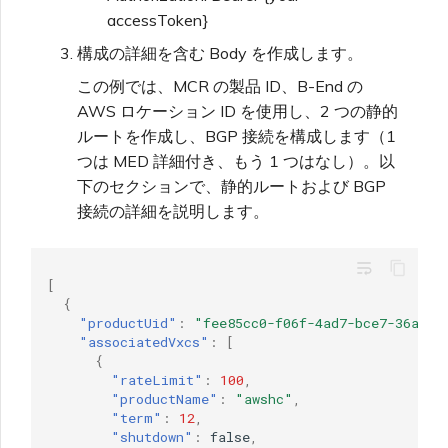
accessToken}
構成の詳細を含む Body を作成します。
この例では、MCR の製品 ID、B-End の
AWS ロケーション ID を使用し、2 つの静的
ルートを作成し、BGP 接続を構成します（1
つは MED 詳細付き、もう 1 つはなし）。以
下のセクションで、静的ルートおよび BGP
接続の詳細を説明します。
wrap_text
[
{
"productUid"
:
"fee85cc0-f06f-4ad7-bce7-36aef7
"associatedVxcs"
:
[
{
"rateLimit"
:
100
,
"productName"
:
"awshc"
,
"term"
:
12
,
"shutdown"
:
false
,