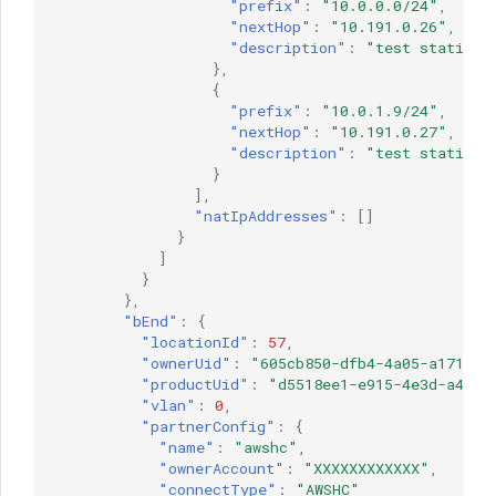
"prefix"
:
"10.0.0.0/24"
,
"nextHop"
:
"10.191.0.26"
,
"description"
:
"test static r
},
{
"prefix"
:
"10.0.1.9/24"
,
"nextHop"
:
"10.191.0.27"
,
"description"
:
"test static r
}
],
"natIpAddresses"
:
[]
}
]
}
},
"bEnd"
:
{
"locationId"
:
57
,
"ownerUid"
:
"605cb850-dfb4-4a05-a171-8b
"productUid"
:
"d5518ee1-e915-4e3d-a4e1-
"vlan"
:
0
,
"partnerConfig"
:
{
"name"
:
"awshc"
,
"ownerAccount"
:
"XXXXXXXXXXXX"
,
"connectType"
:
"AWSHC"