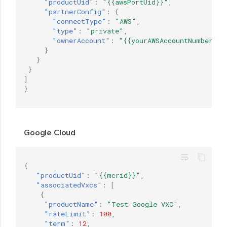
"productUid"
:
"{{awsPortUid}}"
,
"partnerConfig"
:
{
"connectType"
:
"AWS"
,
"type"
:
"private"
,
"ownerAccount"
:
"{{yourAWSAccountNumber}}"
}
}
}
]
}
Google Cloud
wrap_text
{
"productUid"
:
"{{mcrid}}"
,
"associatedVxcs"
:
[
{
"productName"
:
"Test Google VXC"
,
"rateLimit"
:
100
,
"term"
:
12
,