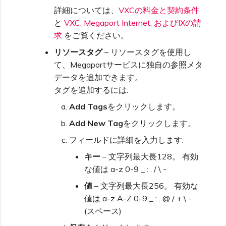
詳細については、
VXCの料金と契約条件
と
VXC, Megaport Internet, およびIXの請
求
をご覧ください。
リソースタグ
– リソースタグを使用し
て、Megaportサービスに独自の参照メタ
データを追加できます。
タグを追加するには:
Add Tags
をクリックします。
Add New Tag
をクリックします。
フィールドに詳細を入力します:
キー
– 文字列最大長128。 有効
な値は a-z 0-9 _ : . / \ -
値
– 文字列最大長256。 有効な
値は a-z A-Z 0-9 _ : . @ / + \ -
(スペース)