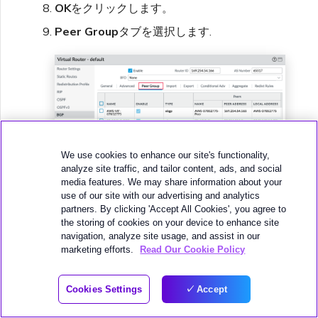
OK
をクリックします。
Peer Group
タブを選択します.
We use cookies to enhance our site's functionality,
analyze site traffic, and tailor content, ads, and social
media features. We may share information about your
use of our site with our advertising and analytics
partners. By clicking 'Accept All Cookies', you agree to
the storing of cookies on your device to enhance site
+Add
をクリックしてピアグループを追加し
navigation, analyze site usage, and assist in our
ます。
marketing efforts.
Read Our Cookie Policy
ピアグループの名前を指定します。例えば、
Cookies Settings
Accept
AWS-VIF-xxxx。
セッションタイプとしてeBGPを指定しま