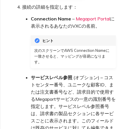
Palo Alto Networks
イダー
ントの監視
接続の詳細を指定します：
VXC、メガポートインター
Oracle Cloudインフラスト
ネット、IXの請求
APIでのMCR VXC作成
SAP HANAエンタープライ
MCRの終了
Connection Name
–
Megaport Portal
に
ラクチャ
Peplink FusionHub
ステージング環境でのテスト
メガポートサービスのロック
ズクラウド
表示されるあなたのVXCの名前。
顧客オンボーディング
MCRからAzureへのVXC作成
OVHcloud
顧客のセキュリティ責任
ヒント
Versa SD-WAN
メガポート承認書
次のスクリーンでAWS Connection Nameに
MVEからAWSへのVXC作成
一致させると、マッピングが容易になりま
Salesforce Express
メガポートポータル認証FAQ
VMware SD-WAN
す。
Connect
MVEからAzureへのVXC作成
X-Authトークン廃止FAQ
サービスレベル参照
(オプション) – コス
vNIC接続の種類
SAP
トセンター番号、ユニークな顧客ID、ま
MVEからGoogleへのVXC作
たは注文書番号など、請求目的で使用す
API廃止FAQ
成
MVE FAQ
るMegaportサービスの一意の識別番号を
VMwareクラウド
指定します。サービスレベル参照番号
は、請求書の製品セクションに各サービ
シングルサインオン(SSO)の
IX設定の変更
Wasabi
機能と利用方法
スごとに表示されます。このフィールド
は既存のサービスに対しても編集できま