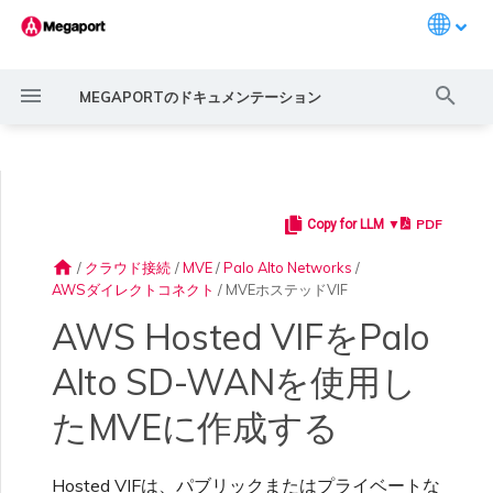
Languag
検
MEGAPORTのドキュメンテーション
索
を
初
PDF
Copy for LLM ▼
Megaportの紹介
一般的な接続シナリオ
Megaportサービスでの暗号
ポートの作成
概要
概要
11:11システムズ
概要
AWSダイレクトコネクト
AWSダイレクトコネクト
AWS MVE接続
AWSダイレクトコネクト
AWSダイレクトコネクト
AWSダイレクトコネクト
概要
概要
概要
メガポートマーケットプレイ
ポート、VXC、メガポート
メガポートポータルユーザー
サービスコスト見積もり
概要
概要
概要
概要
概要
プライベート接続のバー
概要
LAGの作成
AWS接続概要
ExpressRoute
Google Cloud
OVHcloudコネクト
SAP HANAエンタープライ
AWS上のVMwareクラウド
AWS MCR接続
AWS MVE接続
AWS MVE接続
AWS MVE接続
AWS MVE接続
AWS MVE接続
ルートフィルタリング
6WIND概要
Aruba SD-WAN概要
Aviatrixセキュアエッジ概要
Cisco MVE概要
Fortinet FortiGate概要
VMシリーズファイアウォ
Peplink FusionHub概要
Versa SD-WAN概要
VMware SD-WAN概要
IX要件
IXの編集
MegaIX機能の概要
ポートのアクティベーション
ポートまたはVXCがダウン
MCRがダウンまたは利用不
MVEがダウンまたは利用不
IX接続性
クラウドサービスプロバイダ
期
化の利用
ス概要
インターネット、IXの監視
および管理者設定
チャルインターフェイス
ズクラウド
ール
またはフラッピング
可
可
ピアリングのアドレス空間
home
/
クラウド接続
/
MVE
/
Palo Alto Networks
/
化
を承認する
AWSダイレクトコネクト
/
MVEホステッドVIF
クイックスタート
一般的なマルチクラウド接続
クロスコネクトの注文
プライベートVXCの作成
ルーティングガイド
3DSアウトスケール
3DSアウトスケールMCR接
Azure MVE接続
MCR 高度なVLANおよびル
MVEデプロイメントシナリ
冗長性
ポート料金および契約条件
請求マーケットの有効化
APIキーの作成
はじめに
アクティベーション
サポートへの連絡
アカウントの作成
LAGへのポート追加
ホステッドVIF
ExpressRoute Direct
Google接続の多様性
OVHcloudコネクトダイレク
Azure VMwareソリューショ
AWSトランジットゲートウ
MVEホステッド接続
MVEホステッド接続
MVEホステッド接続
MVEホステッド接続
MVEホステッド接続
ルート広告
6WINDライセンスネットワ
展開計画
展開計画
展開計画
展開計画
展開計画
展開計画
展開計画
IXへの参加
IXの移動
MegaIXルッキンググラス
注文時のエラー
IX BGPルーティング
Azure MVE接続
Azure MVE接続
Azure MVE接続
Azure MVE接続
Azure MVE接続
シナリオ
MACsec
続
ーティング機能
オ
プロファイルの作成
MCRの監視
ユーザープロファイルの管理
ト
AWS上のSAP
ン
ェイ間リージョンルーティン
ーク機能
Prisma SD-WAN
ポート遅延
MCRルーティング
MVEインターネット接続
ExpressRoute回線の容量不
AWS Hosted VIFをPalo
パブリック接続のバーチ
グ
足
ャルインターフェイスを
Megaportアカウントの
ポートの多様性
VXCの移動
Ports
アリババエクスプレスコネク
Google MVE接続
IXの設定
VXC料金および契約条件
ファイナンスユーザーロール
ポートの作成
メガポートTerraformプロバ
サポートリクエストの理解
多要素認証の強制
ホステッド接続
ExpressRoute Metro
MVEホステッドVIF
MVEホステッドVIF
MVEホステッドVIF
MVEホステッドVIF
MVEホステッドVIF
ルート集約
MVEの作成
MVEの作成
MVEの作成
MVEの作成
MVEの作成
MVEの作成
MVEの作成
AMS-IX接続
IXのシャットダウン
IXテレメトリー
IX BGPセッションダウン
Alto SD-WANを使用し
Google MVE接続
Google MVE接続
Google MVE接続
Google MVE接続
Google MVE接続
ポートおよびVXC
承認する
設定
Megaportソリューションに
IPsec
ト
アリババMCR接続
MCRの多様性
MVEロケーション
接続のリクエスト
MVEの監視
メール通知の設定
の割り当て
イダー構成ファイルの作成
Azure上のSAP
展開計画
ポートまたはVXCのパケッ
MCR BGPセッションダウン
SD-WAN管理接続
たMVEに作成する
よるMPLSネットワークの近
トロス
代化
リンクアグリゲーション
サービスキーの設定
MCR
その他のMVE接続
メガポートインターネット料
サービスキーの作成
サポートケースのエスカレー
シングルサインオンの設定
専用接続
Azure接続の多様性
BGP高度設定の構成
VXCの作成
VXCの作成
VXCの作成
VXCの作成
VXCの作成
France-IX接続
IXの終了
BGPコミュニティ
その他のMVE接続
その他のMVE接続
その他のMVE接続
その他のMVE接続
その他のMVE接続
IXの管理
VXCの作成
VXCの作成
MCR
AWS接続の詳細をPalo
Megaportポータルダッシュ
クラウドネイティブVPN暗
グループ
AWSダイレクトコネクト
AWSダイレクトコネクト
MCRの作成
MVEの多様性
マーケットプレイス通知
サービスの状態監視
会社プロフィールの更新
金および契約条件
請求情報の更新
メガポートTerraformプロバ
ション
Google Cloud上のSAP
MVEの作成
その他のMCR問題
Hosted VIFは、パブリックまたはプライベートな
Alto VM-Seriesに追加す
ボード
号化
イダーを使ったサービスの作
スループットまたは速度