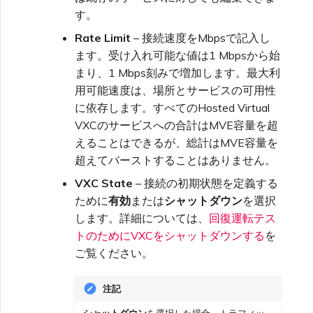
VXCおよびIXの移動
す。
シングルサインオン(SSO)
FAQ
Rate Limit
– 接続速度をMbpsで記入し
VXCおよびIXのシャットダウ
ます。受け入れ可能な値は1 Mbpsから始
ン
まり、1 Mbps刻みで増加します。最大利
トラブルシューティング次の
用可能速度は、場所とサービスの可用性
ステップ
に依存します。すべてのHosted Virtual
サービスステータスの監視
VXCのサービスへの合計はMVE容量を超
迅速なサポートのためのデバ
えることはできるが、総計はMVE容量を
ッグ情報提供
サービス監視用OpenMetrics
超えてバーストすることはありません。
の設定
VXC State
– 接続の初期状態を定義する
ために
有効
または
シャットダウン
を選択
します。詳細については、
回復運転テス
AzureサービスキーAPIレス
ポンスフィールド
トのためにVXCをシャットダウンする
を
ご覧ください。
ユーザー管理
注記
シャットダウン
を選択した場合、トラフィッ