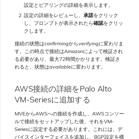
設定とピアリングの詳細を表示します。
設定の詳細をレビューし、
承諾
をクリック
し、プロンプトが表示されたら
確認
をクリッ
クします。
接続の状態は
confirming
から
verifying
に変わりま
す。この時点で接続はAmazonによって検証され
る必要があり、最大72時間かかります。検証さ
れると、状態は
available
に変わります。
AWS接続の詳細をPalo Alto
VM-Seriesに追加する
MVEからAWSへの接続を作成し、AWSコンソー
ルで接続をセットアップした後、それをVM-
Seriesに設定する必要があります。これには、デ
バイスインターフェイスを追加し、BGP設定を構