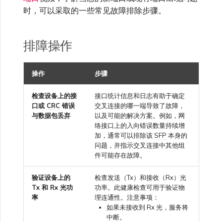
VXC、Megaport Internet 和
限制与配额
时，可以采取的一些常见故障排除步骤。
OVHcloud
IX 计费
MCR 私有云间互联
SAP HANA Enterprise
Cisco
锁定 Megaport 服务
创建 MCR
Cloud
排障操作
Salesforce Express
客户注册与入驻
终止 MCR
Connect
Fortinet FortiGate
Megaport 授权书
使用 API 创建 MCR VXC
操作
步骤
SAP
Juniper
从 MCR 创建到 Azure 的
检查设备上的接
接口统计信息和日志有助于确定
VXC
口或
CRC
错误
交叉连接的哪一端导致了故障，
与数据包丢弃
以及可能的解决方案。例如，网
VMware Cloud
Palo Alto Networks
络接口上的入向错误数量持续增
从 MVE 创建到 AWS 的 VXC
加，通常可以排除该
SFP
本身的
问题，并指示交叉连接中其他组
Wasabi
件可能存在故障。
Peplink FusionHub
从 MVE 创建到 Azure 的
VXC
验证设备上的
检查发送（Tx）和接收（Rx）光
Tx 和 Rx 光功
功率。此健康检查可用于验证物
Versa SD-WAN
率
理连通性。注意事项：
如果未接收到 Rx 光，服务将
从 MVE 创建到 Google 的
中断。
VXC