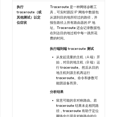
执行
Traceroute
是一种网络诊断工
traceroute（或
具，可实时跟踪 IP 网络中数据包
其他测试）以定
从源到目的地所经过的路径，并
位症状
报告路径上所有路由器的 IP 地
址。
Traceroute
还会记录数据包
在到达目的地过程中每一跳所花
费的时间。
执行端到端 traceroute 测试
从发起流量的主机（A 端）开
始，对目的地主机（B 端）运
行
traceroute
。然后从目的
地主机到源主机再运行
traceroute
。命令和参数可
能因设备而异。
分析结果
留意可能的非对称路由。若
traceroute
结果未走相同路
径，
traceroute
有助于定位
网络中出现非对称路由的位