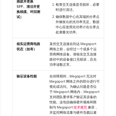
插拔并更换
检查交叉连接是否损坏，必要
SFP、清洁并更
时进行清洁。
换线缆、环回测
确保数据中心在其端的分界点
试）
外侧发出的光功率充足。数据
中心应使用光功率计在分界点
处测量光功率。
核实运营商电路
某些交叉连接在到达 Megaport
状态（如有）
网络之前，会经过一个或多个运
营商网络设备。请核实交叉连接
路径中的设备接口无错误，且光
功率读数正常。
验证设备性能
在排障期间，Megaport 无法对
Megaport 网络之外的部分进行可
视化或访问。为确认问题是否位
于 Megaport 网络内，Megaport
支持团队要求客户验证其设备的
性能。这包括确保硬件规格和限
制与 Megaport
技术规范
兼容，
并监控网络流量与硬件负载以避