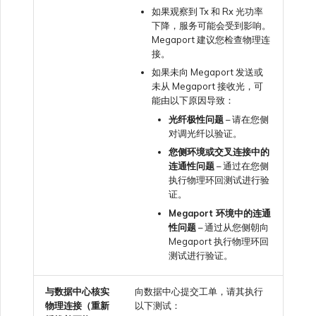
VMware SD-WAN
如果观察到 Tx 和 Rx 光功率
下降，服务可能会受到影响。
更改 IX 配置
Megaport 建议您检查物理连
使用 MVE 控制台
接。
如果未向 Megaport 发送或
迁移 VXC 和 IX
未从 Megaport 接收光，可
MVE 常见问题
能由以下原因导致：
光纤极性问题
– 请在您侧
关闭 VXC 和 IX
对调光纤以验证。
您侧环境或交叉连接中的
连通性问题
– 通过在您侧
监控服务状态
执行物理环回测试进行验
证。
Megaport 环境中的连通
设置 OpenMetrics 服务监控
性问题
– 通过从您侧朝向
Megaport 执行物理环回
测试进行验证。
Azure 服务密钥 API 响应字
段
与数据中心核实
向数据中心提交工单，请其执行
物理连接（重新
以下测试：