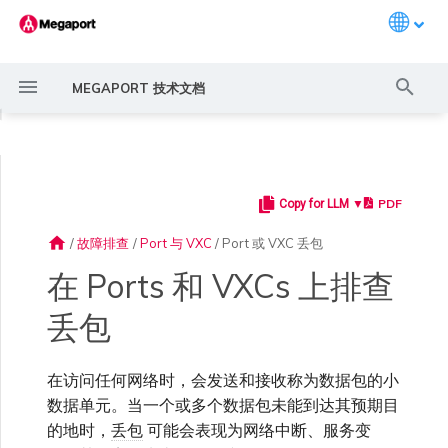
Languag
键
MEGAPORT 技术文档
入
◀
以
开
PDF
Copy for LLM ▼
Megaport 简介
常见连接场景
Megaport 服务加密指南
创建 Port
概述
概述
概述
概述
概述
概述
Megaport Marketplace 概
监控 Port、VXC、
Megaport Portal 用户与管
服务费用估算
概述
概述
概述
激活 Port
MCR 中断或不可用
MVE 中断或不可用
IX 连接性
云服务提供商互联地址空间
概述
排障操作
概述
创建 LAG
11:11 Systems
概述
概述
路由过滤
6WIND 概述
Anapaya 概述
Aruba SD-WAN 概述
Aviatrix Secure Edge 概述
Check Point CloudGuard 概
Cisco MVE 概述
Fortinet FortiGate 概述
Juniper MVE 概述
VM-Series Firewall
Peplink FusionHub 概述
Versa SD-WAN 概述
VMware SD-WAN 概述
IX 要求
编辑 IX
MegaIX 功能概述
始
述
Megaport Internet 和 IX
理员设置
述
home
/
故障排查
/
Port 与 VXC
/
Port 或 VXC 丢包
搜
快速开始
常见多云连接场景
MACsec
订购交叉连接
创建私有 VXC
路由指南
Port
MCR 高级 VLAN 与路由功能
MVE 部署场景
冗余
Port 定价与合约条款
开通计费市场
创建 API 密钥
快速开始
订购时的错误
MCR 路由
MVE 互联网连接
IX BGP 路由
ExpressRoute 线路容量不足
联系支持
后续步骤
创建账户
将 Port 添加到 LAG
3DS Outscale
3DS Outscale MCR 连接
Aruba SD-WAN
路由通告
6WIND 授权网络功能
规划部署
规划部署
规划部署
规划部署
规划部署
规划部署
规划部署
规划部署
规划部署
加入 IX
更改合约 IX 的速率
MegaIX Looking Glass (路由
Prisma SD-WAN
在 Ports 和 VXCs 上排查
索
创建个人资料
监控 MCR
管理个人资料
规划部署
诊断)
丢包
设置 Megaport 账户
使用 Megaport 解决方案现
IPsec
订购本地环路
迁移 VXC
Port
MCR 冗余
MVE 位置
设置 IX
VXC 定价与合约条款
分配财务角色
管理用户
创建 Megaport Terraform
容量错误
MCR BGP 会话中断
SD-WAN 管理连接
IX BGP 会话中断
支持请求门户
强制多重身份验证
阿里云专线接入
阿里云 MCR 连接
路由汇总
规划部署
创建 MVE
创建 MVE
创建 MVE
创建 MVE
创建 MVE
创建 MVE
创建 MVE
创建 MVE
创建 MVE
AMS-IX 连接
迁移 IX
MCR
Aviatrix
代化 MPLS 网络
申请连接
监控 MVE
配置电子邮件通知
Provider 配置文件
创建 MVE
IX 遥测
在访问任何网络时，会发送和接收称为数据包的小
云原生 VPN 加密
Port 冗余
设置服务密钥
MCR
创建 MCR
MVE 冗余
Megaport Internet 定价与合
更新账单信息
创建 Port
其他 MCR 问题
了解支持请求
设置单点登录
AWS Direct Connect
AWS Direct Connect
配置 BGP 高级设置
创建 MVE
创建 VXC
创建 VXC
创建 VXC
创建 VXC
创建 VXC
创建 VXC
France-IX 连接
关闭 IX
Megaport Portal 控制台
管理 IX
创建 VXC
创建 VXC
创建 VXC
数据单元。当一个或多个数据包未能到达其预期目
MVE
Cisco SD-WAN
作为服务提供商使用
Marketplace 通知
监控服务状态
更新公司信息
约条款
使用 Megaport Terraform
创建 VXC
BGP 社区
的地时，
丢包
可能会表现为网络中断、服务变
Megaport API 管理连接
Provider 创建和管理服务