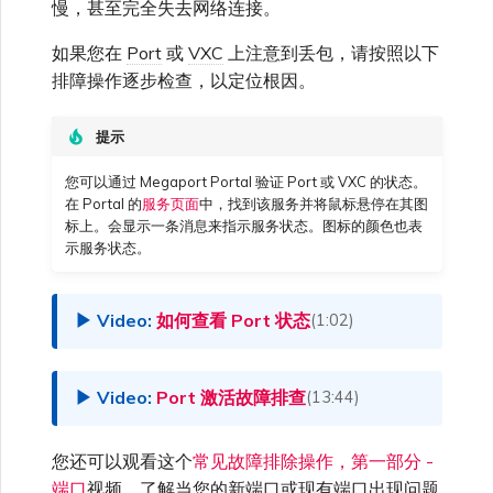
慢，甚至完全失去网络连接。
高速跨云加密
链路聚合组（LAG）
使用服务密钥创建连接
MVE
创建 MCR VXC
vNIC 连接类型
信用卡付款
创建服务密钥
升级支持案例
邀请用户加入账户
创建 VXC
连接 MVE
连接 MVE
连接 MVE
连接 MVE
连接 MVE
连接 MVE
终止 IX
了解服务页面
Azure ExpressRoute
Azure MCR 连接
连接 MVE
连接 MVE
连接 MVE
IX 工具与功能
Fortinet FortiGate
Marketplace 常见问题
查看会话事件日志
管理最短合约期续订
IX 定价与合约条款
连接 MVE
城域 ID
如果您在
Port
或
VXC
上注意到丢包，请按照以下
Megaport 全球网状 WAN
使用 Megaport 资源进行
排障操作逐步检查，以定位根因。
Terraform 状态管理
配置 Q-in-Q
终止 Megaport Internet 连
配置 MCR
Megaport 网络中的 SSE 与
了解 Megaport 账单
创建 VXC
发送反馈
提供技术支持联系方式
连接 MVE
终止 MVE
终止 MVE
终止 MVE
终止 MVE
终止 MVE
终止 MVE
连接到 Latitude.sh
停用 Port
DigitalOcean MCR 连接
终止 MVE
将 MPLS 与 SDCI 集成
终止 MVE
Cisco Webex
Palo Alto Networks
接
SASE
管理 Megaport
MCR 定价与合约条款
终止 MVE
Megaport 上云即服务
Marketplace 个人资料
提示
导入现有生产服务
更改合约 VXC 的速率
使用数据包过滤
客户现场服务
更改 VXC 配置
网络维护
设置财务信息
终止 MVE
基于 FGSP 配置 Fortinet 防
了解位置信息
Google MCR 连接
终止 MVE
Cloudflare
Versa SD-WAN
6WIND
MVE 定价与合约条款
火墙高可用性
您可以通过 Megaport Portal 验证 Port 或 VXC 的状态。
添加和修改用户
在 Portal 的
服务页面
中，找到该服务并将鼠标悬停在其图
标上。会显示一条消息来指示服务状态。图标的颜色也表
使用 Terraform MCP
关闭 VXC 以进行故障转移测
在 MCR 中使用 IPsec
下载账单
创建到 AWS 的 VXC
欧盟数字服务法
更新公司信息
位置 ID
IBM Cloud Direct Link MCR
Google Cloud
VMware SD-WAN
示服务状态。
Server（公开测试版）
试
Anapaya
连接
管理用户角色
MCR 路由管理
Port 计费
创建到 Azure 的 VXC
重置密码
服务开通方式
IBM Cloud Direct Link
如何查看 Port 状态
Megaport Terraform
(1:02)
终止 VXC
Oracle MCR 连接
Aruba SD-WAN
Provider 常见问题
管理安全设置
MCR 计费
创建到 Google Cloud 的
登录 Megaport Portal
合作伙伴托管账户
MCR Looking Glass (路由诊
Latitude.sh
VXC
断)
OVHcloud MCR 连接
Port 激活故障排查
(13:44)
Aviatrix
Megaport Terraform
查看操作日志
Provider 学习资料与资源
MVE 计费
技术规格
Oracle Cloud Infrastructure
您还可以观看这个
常见故障排除操作，第一部分 -
创建 Megaport Internet 连
MCR 的 NAT 工作原理
Salesforce MCR 连接
Check Point CloudGuard
监控维护和中断事件
接
端口
视频，了解当您的新端口或现有端口出现问题