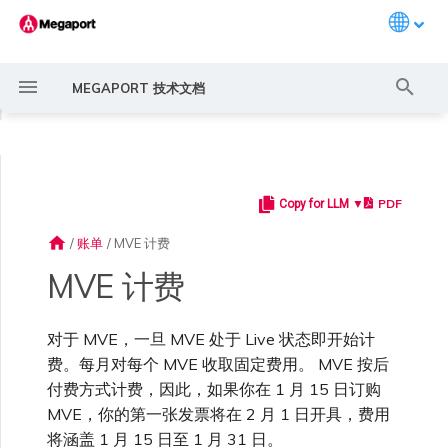
Languag
键
MEGAPORT 技术文档
入
◀
以
开
PDF
Copy for LLM ▼
Megaport 简介
常见连接场景
Megaport 服务加密指南
创建 Port
概述
概述
概述
概述
概述
概述
Megaport Marketplace 概
监控 Port、VXC、
Megaport Portal 用户与管
服务费用估算
概述
概述
概述
概述
取消
概述
创建 LAG
11:11 Systems
概述
概述
路由过滤
6WIND 概述
Anapaya 概述
Aruba SD-WAN 概述
Aviatrix Secure Edge 概述
Check Point CloudGuard 概
Cisco MVE 概述
Fortinet FortiGate 概述
Juniper MVE 概述
VM-Series Firewall
Peplink FusionHub 概述
Versa SD-WAN 概述
VMware SD-WAN 概述
IX 要求
编辑 IX
MegaIX 功能概述
激活 Port
Port 或 VXC 中断或抖动
MCR 中断或不可用
MVE 中断或不可用
IX 连接性
云服务提供商互联地址空间
始
述
Megaport Internet 和 IX
理员设置
述
home
/
账单
/
MVE 计费
搜
快速开始
常见多云连接场景
MACsec
订购交叉连接
创建私有 VXC
路由指南
Port
MCR 高级 VLAN 与路由功能
MVE 部署场景
冗余
Port 定价与合约条款
创建 API 密钥
快速开始
激活
联系支持
参考资料
创建账户
将 Port 添加到 LAG
3DS Outscale
3DS Outscale MCR 连接
Aruba SD-WAN
路由通告
6WIND 授权网络功能
规划部署
规划部署
规划部署
规划部署
规划部署
规划部署
规划部署
规划部署
规划部署
加入 IX
更改合约 IX 的速率
MegaIX Looking Glass (路由
订购时的错误
Port 延迟
MCR 路由
MVE 互联网连接
IX BGP 路由
ExpressRoute 线路容量不足
Prisma SD-WAN
MVE 计费
索
创建个人资料
监控 MCR
管理个人资料
规划部署
诊断)
设置 Megaport 账户
使用 Megaport 解决方案现
IPsec
订购本地环路
迁移 VXC
Port
MCR 冗余
MVE 位置
设置 IX
VXC 定价与合约条款
管理用户
创建 Megaport Terraform
支持请求门户
强制多重身份验证
阿里云专线接入
阿里云 MCR 连接
路由汇总
规划部署
创建 MVE
创建 MVE
创建 MVE
创建 MVE
创建 MVE
创建 MVE
创建 MVE
创建 MVE
创建 MVE
AMS-IX 连接
迁移 IX
容量错误
Port 或 VXC 丢包
MCR BGP 会话中断
SD-WAN 管理连接
IX BGP 会话中断
对于 MVE，一旦 MVE 处于 Live 状态即开始计
MCR
Port 与 VXC
Aviatrix
代化 MPLS 网络
申请连接
监控 MVE
配置电子邮件通知
Provider 配置文件
创建 MVE
IX 遥测
费。每月对每个 MVE 收取固定费用。 MVE 按后
付费方式计费，因此，如果你在 1 月 15 日订购
云原生 VPN 加密
Port 冗余
设置服务密钥
MCR
创建 MCR
MVE 冗余
Megaport Internet 定价与合
创建 Port
了解支持请求
设置单点登录
AWS Direct Connect
AWS Direct Connect
配置 BGP 高级设置
创建 MVE
创建 VXC
创建 VXC
创建 VXC
创建 VXC
创建 VXC
创建 VXC
France-IX 连接
关闭 IX
吞吐量与性能
其他 MCR 问题
Megaport Portal 控制台
管理 IX
创建 VXC
创建 VXC
创建 VXC
MVE
MCR
Cisco SD-WAN
MVE，你的第一张发票将在 2 月 1 日开具，费用
作为服务提供商使用
Marketplace 通知
监控服务状态
更新公司信息
约条款
使用 Megaport Terraform
创建 VXC
BGP 社区
将涵盖 1 月 15 日至 1 月 31 日。
Megaport API 管理连接
Provider 创建和管理服务