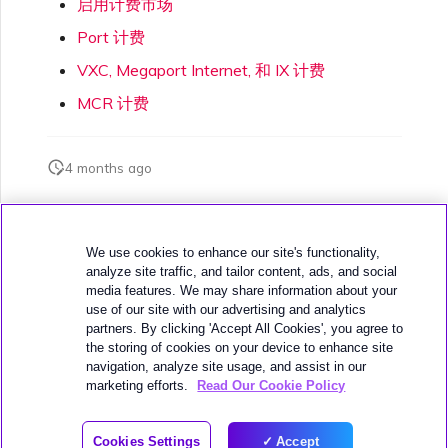
启用计费市场
VMware SD-WAN
单点登录（SSO）常见问题
Port 计费
更改 IX 配置
VXC, Megaport Internet, 和 IX 计费
使用 MVE 控制台
故障排查后续步骤
MCR 计费
迁移 VXC 和 IX
MVE 常见问题
提供调试信息以加快支持响应
4 months ago
关闭 VXC 和 IX
此页面是否对您有帮助？
监控服务状态
We use cookies to enhance our site's functionality,
analyze site traffic, and tailor content, ads, and social
media features. We may share information about your
use of our site with our advertising and analytics
设置 OpenMetrics 服务监控
partners. By clicking 'Accept All Cookies', you agree to
the storing of cookies on your device to enhance site
下一页
navigation, analyze site usage, and assist in our
Azure 服务密钥 API 响应字
VXC、Megaport Internet 和 IX 计费
marketing efforts.
Read Our Cookie Policy
段
© 2026 MEGAPORT
Cookies Settings
Accept