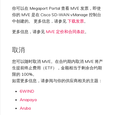
高速跨云加密
链路聚合组（LAG）
使用服务密钥创建连接
MVE
创建 MCR VXC
vNIC 连接类型
创建服务密钥
升级支持案例
邀请用户加入账户
创建 VXC
连接 MVE
连接 MVE
连接 MVE
连接 MVE
连接 MVE
连接 MVE
终止 IX
VXC 连接性
了解服务页面
Azure ExpressRoute
Azure MCR 连接
连接 MVE
连接 MVE
连接 MVE
IX 工具与功能
MVE
Fortinet FortiGate
你可以在 Megaport Portal 查看 MVE 发票，即使
Marketplace 常见问题
查看会话事件日志
管理最短合约期续订
IX 定价与合约条款
连接 MVE
城域 ID
你的 MVE 是在 Cisco SD-WAN vManage 控制台
Megaport 全球网状 WAN
使用 Megaport 资源进行
Terraform 状态管理
配置 Q-in-Q
终止 Megaport Internet 连
配置 MCR
Megaport 网络中的 SSE 与
创建 VXC
发送反馈
提供技术支持联系方式
连接 MVE
终止 MVE
终止 MVE
终止 MVE
终止 MVE
终止 MVE
终止 MVE
中创建的。 更多信息，请参见
下载发票
。
连接到 Latitude.sh
停用 Port
DigitalOcean MCR 连接
终止 MVE
将 MPLS 与 SDCI 集成
终止 MVE
Cisco Webex
IX
Palo Alto Networks
接
SASE
管理 Megaport
MCR 定价与合约条款
终止 MVE
Megaport 上云即服务
Marketplace 个人资料
更多信息，请参见
MVE 定价和合同条款
。
导入现有生产服务
更改合约 VXC 的速率
使用数据包过滤
更改 VXC 配置
网络维护
设置财务信息
终止 MVE
基于 FGSP 配置 Fortinet 防
了解位置信息
Google MCR 连接
终止 MVE
Cloudflare
云
Versa SD-WAN
6WIND
MVE 定价与合约条款
火墙高可用性
添加和修改用户
取消
使用 Terraform MCP
关闭 VXC 以进行故障转移测
在 MCR 中使用 IPsec
创建到 AWS 的 VXC
欧盟数字服务法
更新公司信息
位置 ID
IBM Cloud Direct Link MCR
Google Cloud
Megaport Internet
VMware SD-WAN
Server（公开测试版）
试
Anapaya
连接
您可以随时取消 MVE。在合约期内取消 MVE 将产
管理用户角色
生提前终止费用（ETF），金额相当于剩余合约期
MCR 路由管理
创建到 Azure 的 VXC
重置密码
服务开通方式
IBM Cloud Direct Link
限的 100%。
创建 Juniper 私有连接
Megaport Terraform
终止 VXC
Oracle MCR 连接
Aruba SD-WAN
Provider 常见问题
如需更多信息，请参阅与你的供应商相关的主题：
管理安全设置
创建到 Google Cloud 的
登录 Megaport Portal
合作伙伴托管账户
MCR Looking Glass (路由诊
Latitude.sh
API
6WIND
VXC
断)
OVHcloud MCR 连接
Aviatrix
Megaport Terraform
查看操作日志
Anapaya
Provider 学习资料与资源
技术规格
Oracle Cloud Infrastructure
Megaport Terraform
Aruba
创建 Megaport Internet 连
MCR 的 NAT 工作原理
Salesforce MCR 连接
Check Point CloudGuard
Provider
监控维护和中断事件
接