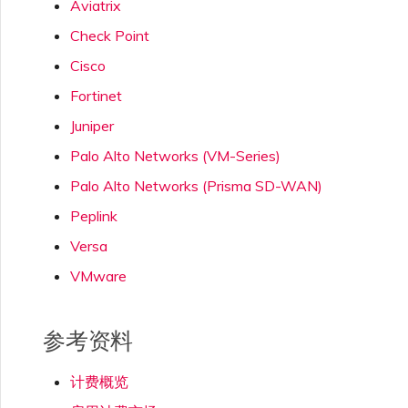
Aviatrix
限制与配额
OVHcloud
Check Point
MCR 私有云间互联
SAP HANA Enterprise
Cisco
在演示环境中测试
锁定 Megaport 服务
创建 MCR
Cloud
Cisco
Salesforce Express
终止 MCR
Fortinet
Connect
Fortinet FortiGate
客户安全责任
Megaport 授权书
使用 API 创建 MCR VXC
Juniper
Palo Alto Networks (VM-Series)
SAP
Megaport Portal 认证常见
Juniper
从 MCR 创建到 Azure 的
Palo Alto Networks (Prisma SD-WAN)
问题
VXC
Peplink
VMware Cloud
Palo Alto Networks
X-Auth Token 弃用常见问题
Versa
从 MVE 创建到 AWS 的 VXC
VMware
Wasabi
Peplink FusionHub
API 弃用常见问题
从 MVE 创建到 Azure 的
VXC
参考资料
Versa SD-WAN
单点登录（SSO）功能与使
用说明
计费概览
从 MVE 创建到 Google 的
VXC