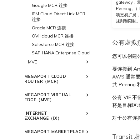
gatewa
计
Google MCR 连接
AWS 加密选项
Oracle Cloud Infrastructure
Peering。
IBM Cloud Direct Link MCR
项更易扩展，
AWS 上的 Salesforce
OVHcloud
连接
Hyperforce
规则和限制
Salesforce Express Connect
OVHcloud Connect
Oracle MCR 连接
AWS 上的 Snowflake
SAP
OVHcloud Connect Direct
OVHcloud MCR 连接
AWS Outposts Rack
公有虚拟
VMware Cloud
SAP HANA Enterprise
Salesforce MCR 连接
AWS 常见问题
Cloud
Wasabi
AWS 上的 VMware Cloud
SAP HANA Enterprise Cloud
您可以创建公
AWS 上的 SAP
Azure VMware 解决方案
MVE
Azure 上的 SAP
要连接到 Ama
概述
Google Cloud 上的 SAP
AWS 通常要
MEGAPORT CLOUD
Aruba SD-WAN
ROUTER（MCR）
共 Peeri
Aviatrix
AWS Direct Connect
概述
MEGAPORT VIRTUAL
公有 VIF 不需
Cisco SD-WAN
Azure MVE 连接
AWS Direct Connect
AWS MVE 连接
MCR 高级 VLAN 与路由功能
EDGE（MVE）
将是目标区域
Google MVE 连接
MVE 托管连接
Fortinet FortiGate
Azure MVE 连接
AWS MVE 连接
AWS MVE 连接
MCR 冗余
概述
INTERNET
其他 MVE 连接
MVE 托管 VIF
Google MVE 连接
Azure MVE 连接
MVE 托管连接
创建 MCR
Palo Alto Networks
AWS Direct Connect
MVE 部署场景
对于公有连接，
EXCHANGE（IX）
其他 MVE 连接
Google MVE 连接
MVE 托管 VIF
创建 MCR VXC
Versa SD-WAN
Azure MVE 连接
AWS Direct Connect
AWS MVE 连接
MVE 位置
概述
其他 MVE 连接
配置 MCR
MEGAPORT MARKETPLACE
Google MVE 连接
MVE 托管连接
VMware SD-WAN
Azure MVE 连接
AWS Direct Connect
AWS MVE 连接
MVE 冗余
冗余
Transit
使用数据包过滤