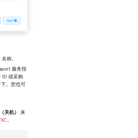
C 名称。
port 服务指
ID 或采购
务下。您也可
wn（关机）
来
XC
。