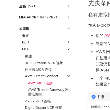
先决条
创建 Port
连接到 Latitude.sh
强制多重身份验证
作为服务提供商使用 Megaport
IPsec
连接（VXC）
API 管理连接
订购交叉连接
了解位置信息
设置单点登录
云原生 VPN 加密
概述
私有虚拟
Megaport 全球网状 WAN
订购本地环路
位置 ID
邀请用户加入账户
MEGAPORT INTERNET
高速跨云加密
创建私有 VXC
Megaport 上云即服务
Port 冗余
服务开通方式
提供技术支持联系方式
概述
在从 MCR
迁移 VXC
云连接
链路聚合组（LAG）
合作伙伴托管账户
设置财务信息
路由指南
设置服务密钥
您的
AW
技术规格
更新公司信息
概述
停用 Port
创建 LAG
Port
使用服务密钥创建连接
限制与配额
重置密码
Port
将 Port 添加到 LAG
与您的 
MCR
配置 Q-in-Q
登录 Megaport Portal
MCR
11:11 Systems
MVE
AWS 网
更改合约 VXC 的速率
3DS Outscale
概述
终止 Megaport Internet 连接
在创建 
关闭 VXC 以进行故障转移测试
阿里云专线接入
3DS Outscale MCR 连接
并建议替
终止 VXC
AWS Direct Connect
阿里云 MCR 连接
标 AS
Azure ExpressRoute
AWS Direct Connect
AWS 连接概述
一个 M
托管 VIF
Cisco Webex
ExpressRoute
AWS MCR 连接
如果您当
托管连接
Cloudflare
ExpressRoute Direct
AWS Transit Gateway 跨
区域路由
专用连接
Google Cloud
ExpressRoute Metro
注意
Azure MCR 连接
AWS 连接冗余
Azure 连接冗余
IBM Cloud Direct Link
Google Cloud
跨区域 Peer
DigitalOcean MCR 连接
AWS 公共连接
Azure 配对区域 - 高可用设
Latitude.sh
Google 连接冗余