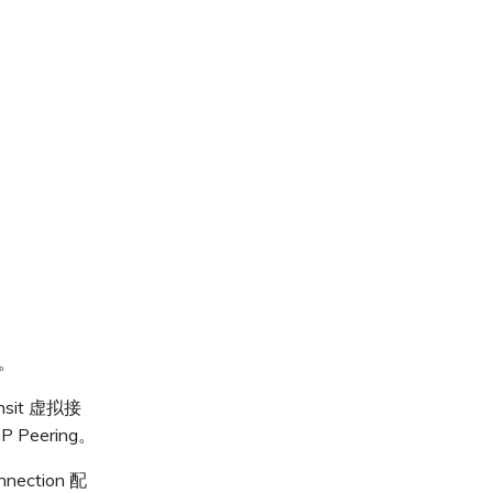
n。
sit 虚拟接
Peering。
ection 配