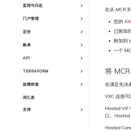
Megaport Marketplace 概述
其他 MVE 连接
MVE 托管 VIF
Google MVE 连接
MVE 托管连接
vNIC 连接类型
Azure MVE 连接
AWS Direct Connect
AWS MVE 连接
设置 IX
监控与日志
在 MCR 中使用 IPsec
创建个人资料
在从 MCR 
其他 MVE 连接
MVE 托管 VIF
Megaport 网络中的 SSE 与
Google MVE 连接
MVE 托管连接
Azure MVE 连接
AWS MVE 连接
管理 IX
IX 要求
监控 Port、VXC、Megaport
SASE
MCR 路由管理
申请连接
其他 MVE 连接
MVE 托管 VIF
Google MVE 连接
MVE 托管连接
门户管理
Internet 和 IX
加入 IX
IX 工具与功能
编辑 IX
您的
AW
6WIND
MCR Looking Glass (路由诊断)
路由过滤
Marketplace 通知
其他 MVE 连接
MVE 托管 VIF
监控 MCR
Megaport Portal 用户与管理
AMS-IX 连接
更改合约 IX 的速率
MegaIX 功能概述
已附加到 D
Anapaya
6WIND 概述
定价
MCR 的 NAT 工作原理
路由通告
Marketplace 常见问题
员设置
查看连接设置
监控 MVE
France-IX 连接
迁移 IX
MegaIX Looking Glass (路由
6WIND 授权网络功能
Aruba SD-WAN
Anapaya 概述
MCR 私有云间互联
路由汇总
管理个人资料
服务费用估算
附加到 tr
诊断)
监控服务状态
关闭 IX
账单
规划部署
规划部署
终止 MCR
配置 BGP 高级设置
Aviatrix
Aruba SD-WAN 概述
配置电子邮件通知
Port 定价与合约条款
IX 遥测
一个 M
查看会话事件日志
终止 IX
概述
创建 MVE
创建 MVE
规划部署
更新公司信息
VXC 定价与合约条款
Check Point CloudGuard
Aviatrix Secure Edge 概述
BGP 社区
API
开通计费市场
创建 VXC
创建 VXC
创建 MVE
管理最短合约期续订
Megaport Internet 定价与合约
规划部署
Cisco
Check Point CloudGuard 概
城域 ID
概述
将 MCR 
条款
分配财务角色
述
连接 MVE
连接 MVE
TERRAFORM
管理 Megaport Marketplace
创建 VXC
创建 MVE
创建 MVE 概述
Fortinet FortiGate
Cisco MVE 概述
创建 API 密钥
个人资料
IX 定价与合约条款
更新账单信息
规划部署
终止 MVE
终止 MVE
连接 MVE
创建 VXC
使用系统标签创建 MVE
概述
规划部署
Juniper
Fortinet FortiGate 概述
管理用户
在满足先决条
故障排查
添加和修改用户
MCR 定价与合约条款
信用卡付款
创建 MVE
终止 MVE
连接 MVE
手动创建 MVE
快速开始
创建 MVE
规划部署
Palo Alto Networks
Juniper MVE 概述
创建 Port
管理用户角色
MVE 定价与合约条款
了解 Megaport 账单
概述
创建 VXC
终止 MVE
创建 Megaport Terraform
VXC 连接可以
创建 VXC
创建 MVE
创建 MVE 概述
词汇表
规划部署
创建服务密钥
Peplink FusionHub
VM-Series Firewall
管理安全设置
客户现场服务
Provider 配置文件
激活
连接 MVE
连接 MVE
创建 VXC
创建路由型 MVE
创建 MVE
创建 VXC
Versa SD-WAN
Prisma SD-WAN
Peplink FusionHub 概述
Palo Alto Networks VM-
Hosted V
查看操作日志
下载账单
使用 Megaport Terraform
终止 MVE
Port 与 VXC
激活 Port
支持
Series Firewall MVE 概述
将 MPLS 与 SDCI 集成
连接 MVE
创建 SD-WAN MVE
更改 VXC 配置
Provider 创建和管理服务
创建 VXC
使用 Juniper SSR 创建 MVE
规划部署
VMware SD-WAN
Versa SD-WAN 概述
Palo Alto Networks
口。Hoste
监控维护和中断事件
Port 计费
订购时的错误
MCR
Port 或 VXC 中断或抖动
概述
规划部署
Prisma MVE 概述
终止 MVE
终止 MVE
使用 Cisco Meraki 创建
创建到 AWS 的 VXC
使用 Megaport 资源进行
连接 MVE
创建 MVE
规划部署
使用 MVE 控制台
VMware SD-WAN 概述
锁定 Megaport 服务
MCR 计费
容量错误
Port 延迟
MVE
联系支持
MVE
MCR 中断或不可用
Terraform 状态管理
Hosted C
创建 VM-Series MVE
规划部署
基于 FGSP 配置 Fortinet 防
创建到 Azure 的 VXC
终止 MVE
创建 VXC
创建 MVE