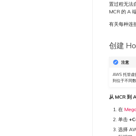
MVE 常见问题
规划部署
Megaport 授权书
MVE 计费
Port 或 VXC 丢包
火墙高可用性
使用 Cisco Secure Firewall
支持请求门户
MCR 路由
IX
MVE 中断或不可用
置过程无法自动
导入现有生产服务
创建 VXC
创建 Prisma MVE
创建到 Google Cloud 的 VXC
连接 MVE
创建 VXC
Threat Defense Virtual 创
创建 MVE
VXC、Megaport Internet 和 IX
吞吐量与性能
了解支持请求
MCR BGP 会话中断
MCR 的 A
MVE 互联网连接
使用 Terraform MCP
云
IX 连接性
连接 MVE
创建 VXC
建 MVE
计费
创建 Megaport Internet 连接
终止 MVE
连接 MVE
创建 VXC
Server（公开测试版）
VXC 连接性
升级支持案例
其他 MCR 问题
SD-WAN 管理连接
IX BGP 路由
终止 MVE
Megaport Internet
云服务提供商互联地址空间
连接 MVE
客户注册与入驻
创建 MCR
有关每种连
终止 MVE
连接 MVE
Megaport Terraform Provider
发送反馈
IX BGP 会话中断
配置 Palo Alto Networks
创建 Juniper 私有连接
ExpressRoute 线路容量不足
终止 MVE
使用 API 创建 MCR VXC
常见问题
终止 MVE
高可用性
网络维护
API
从 MCR 创建到 Azure 的 VXC
Megaport Terraform Provider
创建 Hos
欧盟数字服务法
学习资料与资源
Megaport Terraform Provider
从 MVE 创建到 AWS 的 VXC
在演示环境中测试
从 MVE 创建到 Azure 的 VXC
客户安全责任
注意
从 MVE 创建到 Google 的 VXC
Megaport Portal 认证常见问
更改 IX 配置
AWS 托管虚拟
题
迁移 VXC 和 IX
到位于不同数
X-Auth Token 弃用常见问题
关闭 VXC 和 IX
API 弃用常见问题
监控服务状态
从 MCR 到 A
单点登录（SSO）功能与使用说
设置 OpenMetrics 服务监控
明
在
Mega
Azure 服务密钥 API 响应字段
单点登录（SSO）常见问题
单击
+C
故障排查后续步骤
选择 AW
提供调试信息以加快支持响应