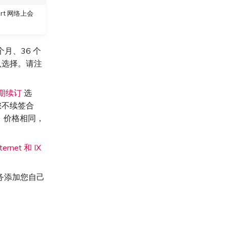
t 网络上会
个月、36 个
认选择。请注
期续订
选
您不续签合
，价格相同，
ernet 和 IX
服务添加您自己