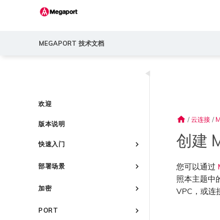
MEGAPORT 技术文档
◀
欢迎
home
/
云连接
/
版本说明
创建 
快速入门
Megaport 简介
您可以通过
部署场景
快速开始
照本主题中的
常见连接场景
设置 Megaport 账户
加密
VPC，或连
常见多云连接场景
Megaport Portal 控制台
概述
Megaport 服务加密指南
使用 Megaport 解决方案现代
PORT
了解服务页面
创建账户
化 MPLS 网络
MACsec