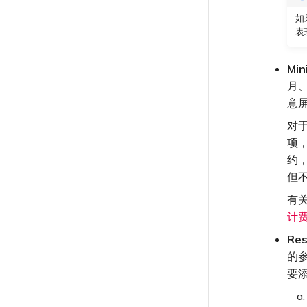
如
表
Mi
月、
意
对于
项
约
但
有
计
Re
的
要