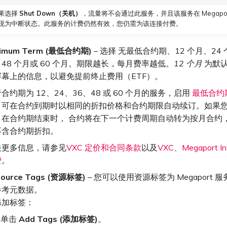
果选择
Shut Down（关机）
，流量将不会通过此服务，并且该服务在 Megapor
现为中断状态。此服务的计费仍然有效，您仍需为该连接付费。
nimum Term (最低合约期)
– 选择 无最低合约期、12 个月、24 
48 个月或 60 个月。期限越长，每月费率越低。
12 个月
为默
屏幕上的信息，以避免提前终止费用（ETF）。
合约期为 12、24、36、48 或 60 个月的服务，启用
最低合约
，可在合约到期时以相同的折扣价格和合约期限自动续订。如果
，在合约期结束时， 合约将在下一个计费周期自动转为按月合约
不含合约期折扣。
关更多信息，请参见
VXC 定价和合同条款
以及
VXC、Megaport Int
费
。
source Tags (资源标签)
– 您可以使用资源标签为 Megaport 
参考元数据。
添加标签：
单击
Add Tags (添加标签)
。