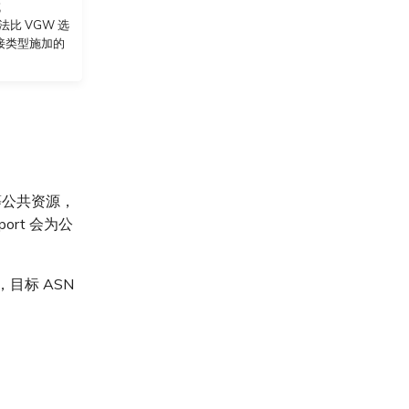
域
方法比 VGW 选
接类型施加的
DB 等公共资源，
ort 会为公
way，目标 ASN