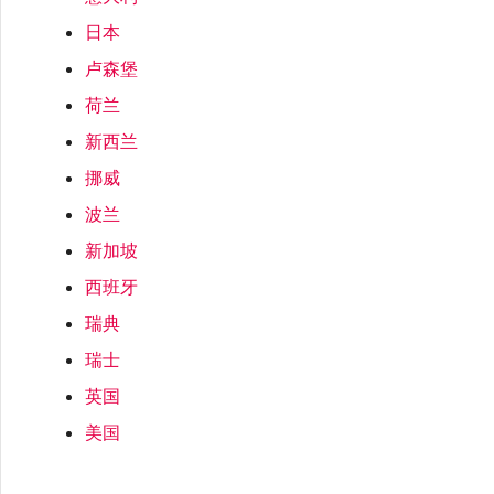
限制与配额
OVHcloud
日本
MCR 私有云间互联
SAP HANA Enterprise
Cisco
在演示环境中测试
锁定 Megaport 服务
创建 MCR
Cloud
卢森堡
Salesforce Express
荷兰
终止 MCR
Connect
Fortinet FortiGate
客户安全责任
Megaport 授权书
使用 API 创建 MCR VXC
新西兰
挪威
SAP
Megaport Portal 认证常见
Juniper
从 MCR 创建到 Azure 的
波兰
问题
VXC
新加坡
VMware Cloud
Palo Alto Networks
西班牙
X-Auth Token 弃用常见问题
从 MVE 创建到 AWS 的 VXC
瑞典
Wasabi
Peplink FusionHub
瑞士
API 弃用常见问题
从 MVE 创建到 Azure 的
VXC
英国
Versa SD-WAN
美国
单点登录（SSO）功能与使
用说明
从 MVE 创建到 Google 的
VXC