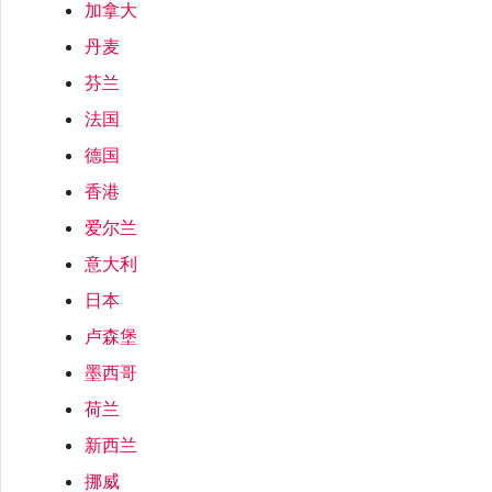
加拿大
丹麦
芬兰
法国
德国
香港
爱尔兰
意大利
日本
卢森堡
墨西哥
荷兰
新西兰
挪威