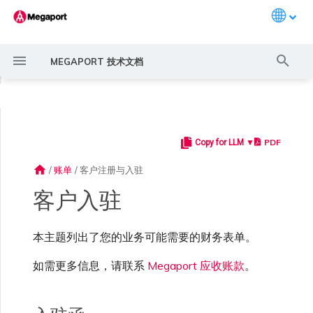
Languag
键
MEGAPORT 技术文档
入
◀
以
开
PDF
Copy for LLM ▼
Megaport 简介
常见连接场景
Megaport 服务加密指南
创建 Port
概述
概述
概述
概述
概述
概述
Megaport Marketplace 概
监控 Port、VXC、
Megaport Portal 用户与管
服务费用估算
概述
概述
概述
概述
入驻函
概述
创建 LAG
11:11 Systems
概述
概述
路由过滤
6WIND 概述
Anapaya 概述
Aruba SD-WAN 概述
Aviatrix Secure Edge 概述
Check Point CloudGuard 概
Cisco MVE 概述
Fortinet FortiGate 概述
Juniper MVE 概述
VM-Series Firewall
Peplink FusionHub 概述
Versa SD-WAN 概述
VMware SD-WAN 概述
IX 要求
编辑 IX
MegaIX 功能概述
激活 Port
Port 或 VXC 中断或抖动
MCR 中断或不可用
MVE 中断或不可用
IX 连接性
云服务提供商互联地址空间
始
述
Megaport Internet 和 IX
理员设置
述
home
/
账单
/
客户注册与入驻
搜
快速开始
常见多云连接场景
MACsec
订购交叉连接
创建私有 VXC
路由指南
Port
MCR 高级 VLAN 与路由功能
MVE 部署场景
冗余
Port 定价与合约条款
创建 API 密钥
快速开始
激活
联系支持
W-8
创建账户
将 Port 添加到 LAG
3DS Outscale
3DS Outscale MCR 连接
Aruba SD-WAN
路由通告
6WIND 授权网络功能
规划部署
规划部署
规划部署
规划部署
规划部署
规划部署
规划部署
规划部署
规划部署
加入 IX
更改合约 IX 的速率
MegaIX Looking Glass (路由
订购时的错误
Port 延迟
MCR 路由
MVE 互联网连接
IX BGP 路由
ExpressRoute 线路容量不足
Prisma SD-WAN
客户入驻
索
创建个人资料
监控 MCR
管理个人资料
规划部署
诊断)
设置 Megaport 账户
使用 Megaport 解决方案现
IPsec
订购本地环路
迁移 VXC
Port
MCR 冗余
MVE 位置
设置 IX
VXC 定价与合约条款
管理用户
创建 Megaport Terraform
支持请求门户
W-9
强制多重身份验证
阿里云专线接入
阿里云 MCR 连接
路由汇总
规划部署
创建 MVE
创建 MVE
创建 MVE
创建 MVE
创建 MVE
创建 MVE
创建 MVE
创建 MVE
创建 MVE
AMS-IX 连接
迁移 IX
容量错误
Port 或 VXC 丢包
MCR BGP 会话中断
SD-WAN 管理连接
IX BGP 会话中断
本主题列出了您的业务可能需要的财务表单。
MCR
Port 与 VXC
Aviatrix
代化 MPLS 网络
申请连接
监控 MVE
配置电子邮件通知
Provider 配置文件
创建 MVE
IX 遥测
如需更多信息，请联系
Megaport 应收账款
。
云原生 VPN 加密
Port 冗余
设置服务密钥
MCR
创建 MCR
MVE 冗余
Megaport Internet 定价与合
创建 Port
了解支持请求
税收居民证明 （COR）
设置单点登录
AWS Direct Connect
AWS Direct Connect
配置 BGP 高级设置
创建 MVE
创建 VXC
创建 VXC
创建 VXC
创建 VXC
创建 VXC
创建 VXC
France-IX 连接
关闭 IX
吞吐量与性能
其他 MCR 问题
Megaport Portal 控制台
管理 IX
创建 VXC
创建 VXC
创建 VXC
MVE
MCR
Cisco SD-WAN
作为服务提供商使用
Marketplace 通知
监控服务状态
更新公司信息
约条款
使用 Megaport Terraform
创建 VXC
BGP 社区
Megaport API 管理连接
Provider 创建和管理服务