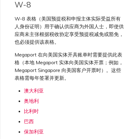
VMware SD-WAN
W-8
单点登录（SSO）常见问题
更改 IX 配置
W-8 表格（美国预提税和申报主体实际受益所有
使用 MVE 控制台
人身份证明）用于确认供应商为外国人士，即使供
故障排查后续步骤
应商未主张根据税收协定享受预提税减免或豁免，
迁移 VXC 和 IX
也必须提供该表格。
MVE 常见问题
提供调试信息以加快支持响应
Megaport 在向美国实体开具账单时需要提供此表
关闭 VXC 和 IX
格（本地 Megaport 实体向美国实体开票；例如，
Megaport Singapore 向美国客户开票时）。这些
监控服务状态
表格需每年签署并更新。
澳大利亚
设置 OpenMetrics 服务监控
奥地利
比利时
Azure 服务密钥 API 响应字
巴西
段
保加利亚