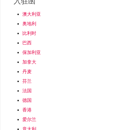
入驻函
高速跨云加密
链路聚合组（LAG）
使用服务密钥创建连接
MVE
创建 MCR VXC
vNIC 连接类型
创建服务密钥
升级支持案例
邀请用户加入账户
创建 VXC
连接 MVE
连接 MVE
连接 MVE
连接 MVE
连接 MVE
连接 MVE
终止 IX
VXC 连接性
了解服务页面
Azure ExpressRoute
Azure MCR 连接
连接 MVE
连接 MVE
连接 MVE
IX 工具与功能
MVE
Fortinet FortiGate
Marketplace 常见问题
查看会话事件日志
管理最短合约期续订
IX 定价与合约条款
连接 MVE
城域 ID
澳大利亚
Megaport 全球网状 WAN
使用 Megaport 资源进行
Terraform 状态管理
配置 Q-in-Q
终止 Megaport Internet 连
配置 MCR
Megaport 网络中的 SSE 与
创建 VXC
发送反馈
提供技术支持联系方式
连接 MVE
终止 MVE
终止 MVE
终止 MVE
终止 MVE
终止 MVE
终止 MVE
奥地利
连接到 Latitude.sh
停用 Port
DigitalOcean MCR 连接
终止 MVE
将 MPLS 与 SDCI 集成
终止 MVE
Cisco Webex
IX
Palo Alto Networks
接
SASE
管理 Megaport
MCR 定价与合约条款
终止 MVE
比利时
Megaport 上云即服务
Marketplace 个人资料
导入现有生产服务
更改合约 VXC 的速率
使用数据包过滤
更改 VXC 配置
网络维护
设置财务信息
终止 MVE
基于 FGSP 配置 Fortinet 防
巴西
了解位置信息
Google MCR 连接
终止 MVE
Cloudflare
云
Versa SD-WAN
6WIND
MVE 定价与合约条款
火墙高可用性
保加利亚
添加和修改用户
使用 Terraform MCP
关闭 VXC 以进行故障转移测
在 MCR 中使用 IPsec
创建到 AWS 的 VXC
欧盟数字服务法
更新公司信息
位置 ID
IBM Cloud Direct Link MCR
加拿大
Google Cloud
Megaport Internet
VMware SD-WAN
Server（公开测试版）
试
Anapaya
连接
丹麦
管理用户角色
MCR 路由管理
创建到 Azure 的 VXC
重置密码
服务开通方式
芬兰
IBM Cloud Direct Link
创建 Juniper 私有连接
Megaport Terraform
终止 VXC
Oracle MCR 连接
Aruba SD-WAN
法国
Provider 常见问题
管理安全设置
创建到 Google Cloud 的
登录 Megaport Portal
合作伙伴托管账户
MCR Looking Glass (路由诊
德国
Latitude.sh
API
VXC
断)
OVHcloud MCR 连接
Aviatrix
Megaport Terraform
香港
查看操作日志
Provider 学习资料与资源
技术规格
Oracle Cloud Infrastructure
爱尔兰
Megaport Terraform
创建 Megaport Internet 连
MCR 的 NAT 工作原理
Salesforce MCR 连接
Check Point CloudGuard
Provider
监控维护和中断事件
接
意大利