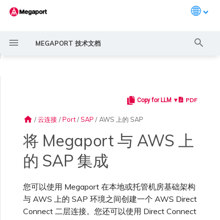
Languag
键
MEGAPORT 技术文档
入
◀
以
开
PDF
Copy for LLM ▼
Megaport 简介
常见连接场景
Megaport 服务加密指南
创建 Port
概述
概述
AWS 连接概述
ExpressRoute
Google Cloud
OVHcloud Connect
AWS 上的 VMware Cloud
概述
概述
概述
概述
概述
Megaport Marketplace 概
监控 Port、VXC、
Megaport Portal 用户与管
服务费用估算
概述
概述
概述
概述
概述
冗余
概述
创建 LAG
AWS MCR 连接
AWS Direct Connect
AWS Direct Connect
AWS MVE 连接
AWS Direct Connect
AWS Direct Connect
AWS Direct Connect
AWS Direct Connect
路由过滤
6WIND 概述
Anapaya 概述
Aruba SD-WAN 概述
Aviatrix Secure Edge 概述
Check Point CloudGuard 概
Cisco MVE 概述
Fortinet FortiGate 概述
Juniper MVE 概述
VM-Series Firewall
Peplink FusionHub 概述
Versa SD-WAN 概述
VMware SD-WAN 概述
IX 要求
编辑 IX
MegaIX 功能概述
激活 Port
Port 或 VXC 中断或抖动
MCR 中断或不可用
MVE 中断或不可用
IX 连接性
云服务提供商互联地址空间
始
述
Megaport Internet 和 IX
理员设置
述
home
/
云连接
/
Port
/
SAP
/
AWS 上的 SAP
搜
快速开始
常见多云连接场景
MACsec
订购交叉连接
创建私有 VXC
路由指南
托管 VIF
ExpressRoute Direct
Google 连接冗余
OVHcloud Connect Direct
Azure VMware 解决方案
3DS Outscale MCR 连接
Aruba SD-WAN
MCR 高级 VLAN 与路由功能
MVE 部署场景
冗余
Port 定价与合约条款
开通计费市场
创建 API 密钥
快速开始
激活
联系支持
背景信息
创建账户
将 Port 添加到 LAG
AWS Transit Gateway 跨区
Azure MVE 连接
路由通告
6WIND 授权网络功能
规划部署
规划部署
规划部署
规划部署
规划部署
规划部署
规划部署
规划部署
规划部署
加入 IX
更改合约 IX 的速率
MegaIX Looking Glass (路由
订购时的错误
Port 延迟
MCR 路由
MVE 互联网连接
IX BGP 路由
ExpressRoute 线路容量不足
Azure MVE 连接
Azure MVE 连接
Azure MVE 连接
Azure MVE 连接
Azure MVE 连接
Azure MVE 连接
Prisma SD-WAN
将 Megaport 与 AWS 上
索
创建个人资料
监控 MCR
管理个人资料
域路由
规划部署
诊断)
的 SAP 集成
规划在 AWS 上部署 SAP
设置 Megaport 账户
使用 Megaport 解决方案现
IPsec
订购本地环路
迁移 VXC
Port
托管连接
ExpressRoute Metro
阿里云 MCR 连接
MCR 冗余
MVE 位置
设置 IX
VXC 定价与合约条款
分配财务角色
管理用户
创建 Megaport Terraform
支持请求门户
强制多重身份验证
Google MVE 连接
路由汇总
规划部署
创建 MVE
创建 MVE
创建 MVE
创建 MVE
创建 MVE
创建 MVE
创建 MVE
创建 MVE
创建 MVE
AMS-IX 连接
迁移 IX
容量错误
Port 或 VXC 丢包
MCR BGP 会话中断
SD-WAN 管理连接
IX BGP 会话中断
Aviatrix
Port 与 VXC
Google MVE 连接
Google MVE 连接
Google MVE 连接
Google MVE 连接
Google MVE 连接
Google MVE 连接
代化 MPLS 网络
申请连接
监控 MVE
配置电子邮件通知
Provider 配置文件
创建 MVE
IX 遥测
您可以使用 Megaport 在本地或托管机房基础架构
云原生 VPN 加密
Port 冗余
设置服务密钥
MCR
专用连接
Azure 连接冗余
AWS Direct Connect
创建 MCR
MVE 冗余
Megaport Internet 定价与合
更新账单信息
创建 Port
了解支持请求
参考资料
设置单点登录
其他 MVE 连接
配置 BGP 高级设置
创建 MVE
创建 VXC
创建 VXC
创建 VXC
创建 VXC
创建 VXC
创建 VXC
France-IX 连接
关闭 IX
吞吐量与性能
其他 MCR 问题
Megaport Portal 控制台
管理 IX
其他 MVE 连接
其他 MVE 连接
其他 MVE 连接
其他 MVE 连接
其他 MVE 连接
其他 MVE 连接
创建 VXC
创建 VXC
创建 VXC
与 AWS 上的 SAP 环境之间创建一个 AWS Direct
Cisco SD-WAN
MCR
作为服务提供商使用
Marketplace 通知
监控服务状态
更新公司信息
约条款
使用 Megaport Terraform
创建 VXC
BGP 社区
Connect 二层连接。您还可以使用 Direct Connect
Megaport API 管理连接
Provider 创建和管理服务