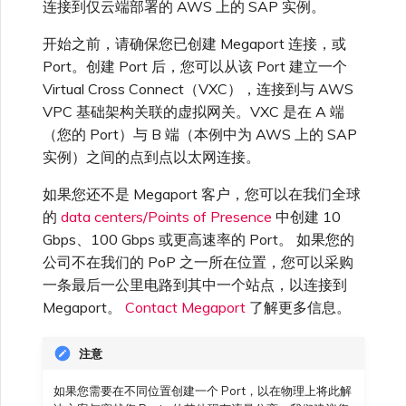
连接到仅云端部署的 AWS 上的 SAP 实例。
高速跨云加密
链路聚合组（LAG）
使用服务密钥创建连接
MVE
AWS 连接冗余
Azure 配对区域 - 高可用设
创建 MCR VXC
vNIC 连接类型
信用卡付款
创建服务密钥
升级支持案例
邀请用户加入账户
创建 VXC
连接 MVE
连接 MVE
连接 MVE
连接 MVE
连接 MVE
连接 MVE
终止 IX
VXC 连接性
了解服务页面
Azure MCR 连接
查看连接设置
连接 MVE
连接 MVE
连接 MVE
IX 工具与功能
Fortinet FortiGate
MVE
计
Marketplace 常见问题
查看会话事件日志
管理最短合约期续订
IX 定价与合约条款
连接 MVE
城域 ID
开始之前，请确保您已创建 Megaport 连接，或
Megaport 全球网状 WAN
使用 Megaport 资源进行
Port。创建 Port 后，您可以从该 Port 建立一个
Terraform 状态管理
配置 Q-in-Q
终止 Megaport Internet 连
AWS 公共连接
配置 MCR
Megaport 网络中的 SSE 与
了解 Megaport 账单
创建 VXC
发送反馈
提供技术支持联系方式
连接 MVE
终止 MVE
终止 MVE
终止 MVE
终止 MVE
终止 MVE
终止 MVE
连接到 Latitude.sh
停用 Port
DigitalOcean MCR 连接
终止 MVE
将 MPLS 与 SDCI 集成
终止 MVE
Palo Alto Networks
IX
Virtual Cross Connect（VXC），连接到与 AWS
接
SASE
管理 Megaport
MCR 定价与合约条款
终止 MVE
Megaport 上云即服务
Marketplace 个人资料
VPC 基础架构关联的虚拟网关。VXC 是在 A 端
导入现有生产服务
更改合约 VXC 的速率
AWS 加密选项
使用数据包过滤
客户现场服务
更改 VXC 配置
网络维护
设置财务信息
终止 MVE
基于 FGSP 配置 Fortinet 防
了解位置信息
Google MCR 连接
终止 MVE
（您的 Port）与 B 端（本例中为 AWS 上的 SAP
Versa SD-WAN
云
6WIND
MVE 定价与合约条款
火墙高可用性
实例）之间的点到点以太网连接。
添加和修改用户
使用 Terraform MCP
关闭 VXC 以进行故障转移测
AWS 上的 Salesforce
在 MCR 中使用 IPsec
下载账单
创建到 AWS 的 VXC
欧盟数字服务法
更新公司信息
位置 ID
IBM Cloud Direct Link MCR
如果您还不是 Megaport 客户，您可以在我们全球
VMware SD-WAN
Megaport Internet
Server（公开测试版）
试
Hyperforce
连接
Anapaya
的
data centers/Points of Presence
中创建 10
管理用户角色
Gbps、100 Gbps 或更高速率的 Port。 如果您的
MCR 路由管理
Port 计费
创建到 Azure 的 VXC
重置密码
服务开通方式
公司不在我们的 PoP 之一所在位置，您可以采购
创建 Juniper 私有连接
Megaport Terraform
终止 VXC
AWS 上的 Snowflake
Oracle MCR 连接
Aruba SD-WAN
Provider 常见问题
一条最后一公里电路到其中一个站点，以连接到
管理安全设置
MCR 计费
创建到 Google Cloud 的
登录 Megaport Portal
Megaport。
Contact Megaport
了解更多信息。
合作伙伴托管账户
MCR Looking Glass (路由诊
API
AWS Outposts Rack
VXC
OVHcloud MCR 连接
断)
Aviatrix
Megaport Terraform
查看操作日志
注意
Provider 学习资料与资源
MVE 计费
技术规格
Megaport Terraform
AWS 常见问题
创建 Megaport Internet 连
Salesforce MCR 连接
MCR 的 NAT 工作原理
如果您需要在不同位置创建一个 Port，以在物理上将此解
Check Point CloudGuard
Provider
监控维护和中断事件
接