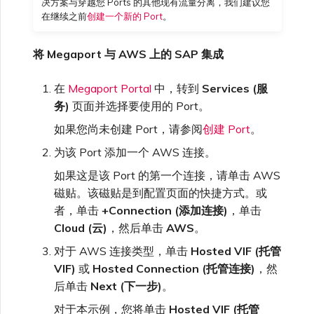
决方案与穿越您 Ports 的其他现有流量分离，我们建议您
VXC、Megaport Internet 和
限制与配额
在继续之前
创建一个新的 Port
。
IX 计费
SAP HANA Enterprise
MCR 私有云间互联
Cisco
在演示环境中测试
锁定 Megaport 服务
创建 MCR
Cloud
将 Megaport 与 AWS 上的 SAP 集成
客户注册与入驻
终止 MCR
Fortinet FortiGate
客户安全责任
Megaport 授权书
使用 API 创建 MCR VXC
在
Megaport Portal
中，转到
Services (服
务)
页面并选择要使用的 Port。
Megaport Portal 认证常见
如果您尚未创建 Port，请参阅
创建 Port
。
Juniper
从 MCR 创建到 Azure 的
问题
VXC
为该 Port 添加一个 AWS 连接。
如果这是该 Port 的第一个连接，请单击 AWS
Palo Alto Networks
X-Auth Token 弃用常见问题
从 MVE 创建到 AWS 的 VXC
磁贴。该磁贴是到配置页面的快捷方式。或
者，单击
+Connection (添加连接)
，单击
Peplink FusionHub
Cloud (云)
，然后单击
AWS
。
API 弃用常见问题
从 MVE 创建到 Azure 的
VXC
对于 AWS 连接类型，单击
Hosted VIF (托管
VIF)
或
Hosted Connection (托管连接)
，然
Versa SD-WAN
单点登录（SSO）功能与使
后单击
Next (下一步)
。
用说明
从 MVE 创建到 Google 的
对于本示例，您将单击
Hosted VIF (托管
VXC