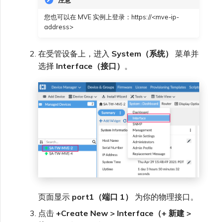
VMware SD-WAN
单点登录（SSO）常见问题
您也可以在 MVE 实例上登录：https://<mve-ip-
address>
更改 IX 配置
使用 MVE 控制台
故障排查后续步骤
在受管设备上，进入
System（系统）
菜单并
迁移 VXC 和 IX
选择
Interface（接口）
。
MVE 常见问题
提供调试信息以加快支持响应
关闭 VXC 和 IX
监控服务状态
设置 OpenMetrics 服务监控
Azure 服务密钥 API 响应字
页面显示
port1（端口 1）
为你的物理接口。
段
点击
+Create New > Interface（+ 新建 >