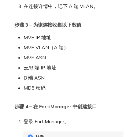
VXC、Megaport Internet 和
限制与配额
在连接详情中，记下 A 端 VLAN。
OVHcloud
IX 计费
SAP HANA Enterprise
MCR 私有云间互联
Cisco
在演示环境中测试
锁定 Megaport 服务
创建 MCR
Cloud
步骤 3 – 为该连接收集以下数值
Salesforce Express
客户注册与入驻
终止 MCR
Connect
Fortinet FortiGate
客户安全责任
MVE IP 地址
Megaport 授权书
使用 API 创建 MCR VXC
MVE VLAN（A 端）
SAP
Megaport Portal 认证常见
Juniper
从 MCR 创建到 Azure 的
MVE ASN
问题
VXC
云/B 端 IP 地址
VMware Cloud
Palo Alto Networks
B 端 ASN
X-Auth Token 弃用常见问题
从 MVE 创建到 AWS 的 VXC
MD5 密码
Wasabi
Peplink FusionHub
API 弃用常见问题
从 MVE 创建到 Azure 的
步骤 4 – 在 FortiManager 中创建接口
VXC
Versa SD-WAN
单点登录（SSO）功能与使
登录 FortiManager。
用说明
从 MVE 创建到 Google 的
VXC
注意