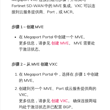
中创建接口
高速跨云加密
链路聚合组（LAG）
使用服务密钥创建连接
MVE
创建 MCR VXC
vNIC 连接类型
信用卡付款
创建服务密钥
升级支持案例
邀请用户加入账户
AWS 连接冗余
Azure 配对区域 - 高可用设
创建 VXC
连接 MVE
连接 MVE
连接 MVE
连接 MVE
连接 MVE
连接 MVE
终止 IX
VXC 连接性
了解服务页面
Azure ExpressRoute
Azure MCR 连接
查看连接设置
连接 MVE
连接 MVE
连接 MVE
IX 工具与功能
Fortinet SD-WAN 中的 MVE 集成。VXC 可以连
MVE
Marketplace 常见问题
查看会话事件日志
管理最短合约期续订
IX 定价与合约条款
计
连接 MVE
城域 ID
接到云服务提供商、Port，或 MCR。
Megaport 全球网状 WAN
使用 Megaport 资源进行
Terraform 状态管理
步骤 5 – 配置 BGP
配置 Q-in-Q
终止 Megaport Internet 连
配置 MCR
Megaport 网络中的 SSE 与
了解 Megaport 账单
创建 VXC
发送反馈
提供技术支持联系方式
AWS 公共连接
连接 MVE
终止 MVE
终止 MVE
终止 MVE
终止 MVE
终止 MVE
终止 MVE
连接到 Latitude.sh
停用 Port
DigitalOcean MCR 连接
终止 MVE
将 MPLS 与 SDCI 集成
终止 MVE
Cisco Webex
IX
接
SASE
管理 Megaport
MCR 定价与合约条款
终止 MVE
步骤 1 – 创建 MVE
Megaport 上云即服务
Marketplace 个人资料
导入现有生产服务
步骤 6 – 验证你的连接
更改合约 VXC 的速率
使用数据包过滤
客户现场服务
更改 VXC 配置
网络维护
设置财务信息
AWS 加密选项
终止 MVE
基于 FGSP 配置 Fortinet 防
了解位置信息
Google MCR 连接
终止 MVE
在 Megaport Portal 中创建一个 MVE。
Cloudflare
云
6WIND
MVE 定价与合约条款
火墙高可用性
更多信息，请参见
创建 MVE
。 MVE 需要处
添加和修改用户
于激活状态。
使用 Terraform MCP
关闭 VXC 以进行故障转移测
在 MCR 中使用 IPsec
下载账单
创建到 AWS 的 VXC
欧盟数字服务法
更新公司信息
AWS 上的 Salesforce
位置 ID
IBM Cloud Direct Link MCR
Google Cloud
Megaport Internet
Server（公开测试版）
试
Hyperforce
连接
Anapaya
管理用户角色
步骤 2 – 从 MVE 创建 VXC
MCR 路由管理
Port 计费
创建到 Azure 的 VXC
重置密码
服务开通方式
IBM Cloud Direct Link
创建 Juniper 私有连接
Megaport Terraform
终止 VXC
AWS 上的 Snowflake
Oracle MCR 连接
Aruba SD-WAN
在 Megaport Portal 中，选择在 步骤 1 中创建
Provider 常见问题
管理安全设置
的 MVE。
MCR 计费
创建到 Google Cloud 的
登录 Megaport Portal
合作伙伴托管账户
MCR Looking Glass (路由诊
Latitude.sh
API
VXC
AWS Outposts Rack
创建到另一个 MVE、Port 或云服务提供商的
OVHcloud MCR 连接
断)
Aviatrix
Megaport Terraform
查看操作日志
VXC。
Provider 学习资料与资源
MVE 计费
技术规格
Oracle Cloud Infrastructure
更多信息，请参见
创建 VXC
。 确保连接两端
Megaport Terraform
创建 Megaport Internet 连
AWS 常见问题
Salesforce MCR 连接
MCR 的 NAT 工作原理
Check Point CloudGuard
均处于激活状态并已配置 BGP。
Provider
监控维护和中断事件
接