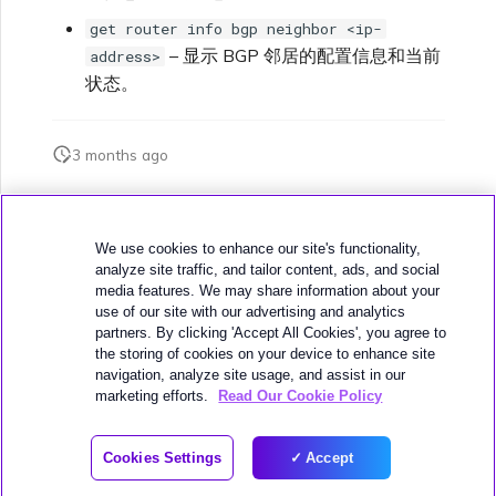
get router info bgp neighbor <ip-
– 显示 BGP 邻居的配置信息和当前
address>
状态。
3 months ago
此页面是否对您有帮助？
We use cookies to enhance our site's functionality,
analyze site traffic, and tailor content, ads, and social
media features. We may share information about your
use of our site with our advertising and analytics
partners. By clicking 'Accept All Cookies', you agree to
the storing of cookies on your device to enhance site
下一页
navigation, analyze site usage, and assist in our
AWS MVE 连接
marketing efforts.
Read Our Cookie Policy
© 2026 MEGAPORT
Cookies Settings
Accept
WEBSITE TERMS