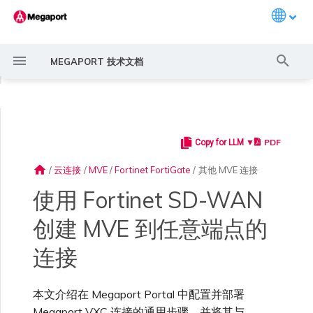
Languag
键
MEGAPORT 技术文档
入
◀
以
开
PDF
Copy for LLM ▼
Megaport 简介
常见连接场景
Megaport 服务加密指南
创建 Port
概述
概述
11:11 Systems
概述
AWS Direct Connect
AWS Direct Connect
AWS MVE 连接
AWS MVE 连接
AWS Direct Connect
AWS Direct Connect
AWS Direct Connect
概述
概述
概述
Megaport Marketplace 概
监控 Port、VXC、
Megaport Portal 用户与管
服务费用估算
概述
概述
概述
概述
概述
步骤 1 – 创建 MVE
概述
创建 LAG
AWS 连接概述
ExpressRoute
Google Cloud
OVHcloud Connect
SAP HANA Enterprise
AWS 上的 VMware Cloud
AWS MCR 连接
AWS MVE 连接
AWS MVE 连接
AWS MVE 连接
AWS MVE 连接
AWS MVE 连接
路由过滤
6WIND 概述
Anapaya 概述
Aruba SD-WAN 概述
Aviatrix Secure Edge 概述
Check Point CloudGuard 概
Cisco MVE 概述
Fortinet FortiGate 概述
Juniper MVE 概述
VM-Series Firewall
Peplink FusionHub 概述
Versa SD-WAN 概述
VMware SD-WAN 概述
IX 要求
编辑 IX
MegaIX 功能概述
激活 Port
Port 或 VXC 中断或抖动
MCR 中断或不可用
MVE 中断或不可用
IX 连接性
云服务提供商互联地址空间
始
述
Megaport Internet 和 IX
理员设置
Cloud
述
home
/
云连接
/
MVE
/
Fortinet FortiGate
/
其他 MVE 连接
搜
快速开始
常见多云连接场景
MACsec
订购交叉连接
创建私有 VXC
路由指南
3DS Outscale
3DS Outscale MCR 连接
Azure MVE 连接
MVE 托管连接
MCR 高级 VLAN 与路由功能
MVE 部署场景
冗余
Port 定价与合约条款
开通计费市场
创建 API 密钥
快速开始
激活
联系支持
步骤 2 – 从 MVE 创建
创建账户
将 Port 添加到 LAG
托管 VIF
ExpressRoute Direct
Google 连接冗余
OVHcloud Connect Direct
Azure VMware 解决方案
AWS Transit Gateway 跨区
MVE 托管连接
MVE 托管连接
MVE 托管连接
MVE 托管连接
MVE 托管连接
路由通告
6WIND 授权网络功能
规划部署
规划部署
规划部署
规划部署
规划部署
规划部署
规划部署
规划部署
规划部署
加入 IX
更改合约 IX 的速率
MegaIX Looking Glass (路由
订购时的错误
Port 延迟
MCR 路由
MVE 互联网连接
IX BGP 路由
ExpressRoute 线路容量不足
Azure MVE 连接
Azure MVE 连接
Azure MVE 连接
Azure MVE 连接
Azure MVE 连接
Prisma SD-WAN
使用 Fortinet SD-WAN
索
创建个人资料
监控 MCR
管理个人资料
VXC
AWS 上的 SAP
域路由
规划部署
诊断)
创建 MVE 到任意端点的
设置 Megaport 账户
使用 Megaport 解决方案现
IPsec
订购本地环路
迁移 VXC
Port
阿里云专线接入
阿里云 MCR 连接
Google MVE 连接
MVE 托管 VIF
MCR 冗余
MVE 位置
设置 IX
VXC 定价与合约条款
分配财务角色
管理用户
创建 Megaport Terraform
支持请求门户
强制多重身份验证
托管连接
ExpressRoute Metro
MVE 托管 VIF
MVE 托管 VIF
MVE 托管 VIF
MVE 托管 VIF
MVE 托管 VIF
路由汇总
规划部署
创建 MVE
创建 MVE
创建 MVE
创建 MVE
创建 MVE
创建 MVE
创建 MVE
创建 MVE
创建 MVE
AMS-IX 连接
迁移 IX
容量错误
Port 或 VXC 丢包
MCR BGP 会话中断
SD-WAN 管理连接
IX BGP 会话中断
Google MVE 连接
Google MVE 连接
Google MVE 连接
Google MVE 连接
Google MVE 连接
Port 与 VXC
代化 MPLS 网络
申请连接
监控 MVE
配置电子邮件通知
Provider 配置文件
步骤 3 – 为该连接收集以
Azure 上的 SAP
创建 MVE
IX 遥测
连接
下数值
云原生 VPN 加密
Port 冗余
设置服务密钥
MCR
AWS Direct Connect
AWS Direct Connect
其他 MVE 连接
创建 MCR
MVE 冗余
Megaport Internet 定价与合
更新账单信息
创建 Port
了解支持请求
设置单点登录
专用连接
Azure 连接冗余
配置 BGP 高级设置
创建 MVE
创建 VXC
创建 VXC
创建 VXC
创建 VXC
创建 VXC
创建 VXC
France-IX 连接
关闭 IX
吞吐量与性能
其他 MCR 问题
Megaport Portal 控制台
其他 MVE 连接
其他 MVE 连接
其他 MVE 连接
其他 MVE 连接
其他 MVE 连接
管理 IX
创建 VXC
创建 VXC
创建 VXC
MCR
本文介绍在 Megaport Portal 中配置并部署
作为服务提供商使用
Marketplace 通知
监控服务状态
更新公司信息
约条款
使用 Megaport Terraform
Google Cloud 上的 SAP
创建 VXC
BGP 社区
Megaport API 管理连接
Provider 创建和管理服务
步骤 4 – 在 FortiManager
Megaport VXC 连接的通用步骤，并将其与