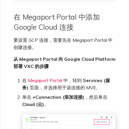
VMware SD-WAN
单点登录（SSO）常见问题
在 Megaport Portal 中添加
更改 IX 配置
使用 MVE 控制台
Google Cloud 连接
故障排查后续步骤
迁移 VXC 和 IX
MVE 常见问题
要设置 GCP 连接，需要先在 Megaport Portal 中
提供调试信息以加快支持响应
创建连接。
关闭 VXC 和 IX
从 Megaport Portal 向 Google Cloud Platform
部署 VXC 的步骤
监控服务状态
在
Megaport Portal
中，转到
Services (服
务)
页面，并选择用于该连接的 MVE。
设置 OpenMetrics 服务监控
单击
+Connection (添加连接)
，然后单击
Cloud (云)
。
Azure 服务密钥 API 响应字
段