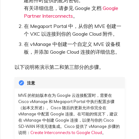
建附件时提供的配对密钥。
VXC、Megaport Internet 和
限制与配额
OVHcloud
有关详细信息，请参见 Google 文档
Google
IX 计费
SAP HANA Enterprise
MCR 私有云间互联
Partner Interconnects
。
Cisco
在演示环境中测试
锁定 Megaport 服务
创建 MCR
Cloud
在 Megaport Portal 中，从你的 MVE 创建一
Salesforce Express
客户注册与入驻
终止 MCR
个 VXC 以连接到你的 Google Cloud 附件。
Connect
Fortinet FortiGate
客户安全责任
Megaport 授权书
使用 API 创建 MCR VXC
在 vManage 中创建一个自定义 MVE 设备模
板，并添加 Google Cloud 连接的详细信息。
SAP
Megaport Portal 认证常见
Juniper
从 MCR 创建到 Azure 的
问题
VXC
以下说明将演示第二和第三部分的步骤。
VMware Cloud
Palo Alto Networks
X-Auth Token 弃用常见问题
注意
从 MVE 创建到 AWS 的 VXC
MVE 的初始版本在为 Google 云连接配置时，需要在
Wasabi
Peplink FusionHub
Cisco vManage 和 Megaport Portal 中执行配置步骤
API 弃用常见问题
从 MVE 创建到 Azure 的
（如本文所述）。Cisco 随后的更新允许你完全在
VXC
vManage 中配置 Google 连接。在可能的情况下，建议
Versa SD-WAN
在 vManage 中创建 Google 连接，以便与你的 Cisco
单点登录（SSO）功能与使
SD-WAN 环境无缝集成。Cisco 提供了 vManage 步骤的
用说明
从 MVE 创建到 Google 的
说明：
Create Interconnects to Google Cloud
。
VXC