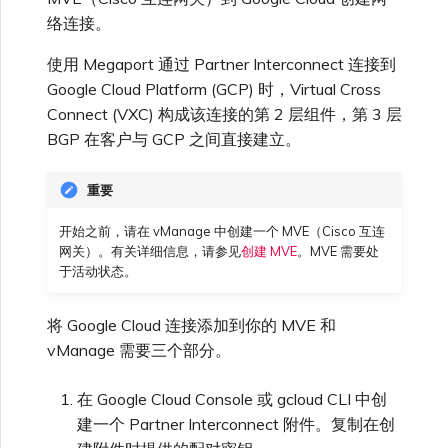
功能模板
高速跨云加密
链路聚合组（LAG）
使用服务密钥创建连接
MVE
创建 MCR VXC
vNIC 连接类型
信用卡付款
创建服务密钥
升级支持案例
邀请用户加入账户
AWS 连接冗余
Azure 配对区域 - 高可用设
创建 VXC
连接 MVE
连接 MVE
连接 MVE
连接 MVE
连接 MVE
连接 MVE
终止 IX
VXC 连接性
了解服务页面
Azure ExpressRoute
Azure MCR 连接
查看连接设置
连接 MVE
连接 MVE
连接 MVE
IX 工具与功能
络连接。
MVE
Marketplace 常见问题
查看会话事件日志
管理最短合约期续订
IX 定价与合约条款
计
连接 MVE
城域 ID
Megaport 全球网状 WAN
使用 Megaport 资源进行
使用 Megaport 通过 Partner Interconnect 连接到
步骤 3 - 创建 BGP 功能模
Terraform 状态管理
配置 Q-in-Q
终止 Megaport Internet 连
配置 MCR
Megaport 网络中的 SSE 与
了解 Megaport 账单
创建 VXC
发送反馈
提供技术支持联系方式
AWS 公共连接
连接 MVE
终止 MVE
终止 MVE
终止 MVE
终止 MVE
终止 MVE
终止 MVE
连接到 Latitude.sh
停用 Port
DigitalOcean MCR 连接
终止 MVE
将 MPLS 与 SDCI 集成
终止 MVE
Cisco Webex
Google Cloud Platform (GCP) 时，Virtual Cross
IX
板
接
SASE
管理 Megaport
MCR 定价与合约条款
终止 MVE
Connect (VXC) 构成该连接的第 2 层组件，第 3 层
Megaport 上云即服务
Marketplace 个人资料
BGP 在客户与 GCP 之间直接建立。
导入现有生产服务
更改合约 VXC 的速率
使用数据包过滤
客户现场服务
更改 VXC 配置
网络维护
设置财务信息
AWS 加密选项
终止 MVE
基于 FGSP 配置 Fortinet 防
了解位置信息
Google MCR 连接
终止 MVE
Cloudflare
云
步骤 4 - 创建 CLI 附加功能
6WIND
MVE 定价与合约条款
火墙高可用性
模板
添加和修改用户
重要
使用 Terraform MCP
关闭 VXC 以进行故障转移测
在 MCR 中使用 IPsec
下载账单
创建到 AWS 的 VXC
欧盟数字服务法
更新公司信息
AWS 上的 Salesforce
位置 ID
IBM Cloud Direct Link MCR
Google Cloud
Megaport Internet
Server（公开测试版）
试
Hyperforce
连接
Anapaya
开始之前，请在 vManage 中创建一个 MVE（Cisco 互连
步骤 5 - 更新你的设备模板
管理用户角色
网关）。有关详细信息，请参见
创建 MVE
。MVE 需要处
MCR 路由管理
Port 计费
创建到 Azure 的 VXC
重置密码
于活动状态。
服务开通方式
IBM Cloud Direct Link
创建 Juniper 私有连接
Megaport Terraform
终止 VXC
AWS 上的 Snowflake
Oracle MCR 连接
Aruba SD-WAN
Provider 常见问题
管理安全设置
将 Google Cloud 连接添加到你的 MVE 和
MCR 计费
创建到 Google Cloud 的
登录 Megaport Portal
合作伙伴托管账户
MCR Looking Glass (路由诊
Latitude.sh
vManage 需要三个部分。
API
VXC
AWS Outposts Rack
OVHcloud MCR 连接
断)
Aviatrix
Megaport Terraform
查看操作日志
Provider 学习资料与资源
在 Google Cloud Console 或 gcloud CLI 中创
MVE 计费
技术规格
Oracle Cloud Infrastructure
Megaport Terraform
创建 Megaport Internet 连
AWS 常见问题
建一个 Partner Interconnect 附件。复制在创
Salesforce MCR 连接
MCR 的 NAT 工作原理
Check Point CloudGuard
Provider
监控维护和中断事件
接