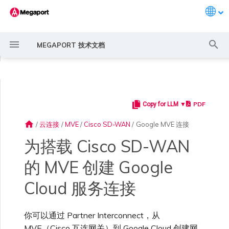
Langu
键
MEGAPORT 技术文档
入
◀
以
开
PDF
Copy for LLM ▼
Megaport 简介
常见连接场景
Megaport 服务加密指南
创建 Port
概述
概述
11:11 Systems
概述
AWS Direct Connect
AWS Direct Connect
AWS Direct Connect
AWS Direct Connect
AWS Direct Connect
AWS Direct Connect
概述
概述
概述
Megaport Marketplace 概
监控 Port、VXC、
Megaport Portal 用户与管
服务费用估算
概述
概述
概述
概述
概述
在 Megaport Portal 中添
概述
创建 LAG
AWS 连接概述
ExpressRoute
Google Cloud
OVHcloud Connect
SAP HANA Enterprise
AWS 上的 VMware Cloud
AWS MCR 连接
AWS MVE 连接
AWS MVE 连接
AWS MVE 连接
AWS MVE 连接
AWS MVE 连接
AWS MVE 连接
路由过滤
6WIND 概述
Anapaya 概述
Aruba SD-WAN 概述
Aviatrix Secure Edge 概述
Check Point CloudGuard 概
Cisco MVE 概述
Fortinet FortiGate 概述
Juniper MVE 概述
VM-Series Firewall
Peplink FusionHub 概述
Versa SD-WAN 概述
VMware SD-WAN 概述
IX 要求
编辑 IX
MegaIX 功能概述
激活 Port
Port 或 VXC 中断或抖动
MCR 中断或不可用
MVE 中断或不可用
IX 连接性
云服务提供商互联地址空间
始
述
Megaport Internet 和 IX
理员设置
加 Google Cloud 连接
Cloud
述
home
/
云连接
/
MVE
/
Cisco SD-WAN
/
Google MVE 连接
搜
快速开始
常见多云连接场景
MACsec
订购交叉连接
创建私有 VXC
路由指南
3DS Outscale
3DS Outscale MCR 连接
MCR 高级 VLAN 与路由功能
MVE 部署场景
冗余
Port 定价与合约条款
开通计费市场
创建 API 密钥
快速开始
激活
联系支持
创建账户
将 Port 添加到 LAG
托管 VIF
ExpressRoute Direct
Google 连接冗余
OVHcloud Connect Direct
Azure VMware 解决方案
AWS Transit Gateway 跨区
MVE 托管连接
MVE 托管连接
MVE 托管连接
MVE 托管连接
MVE 托管连接
MVE 托管连接
路由通告
6WIND 授权网络功能
规划部署
规划部署
规划部署
规划部署
规划部署
规划部署
规划部署
规划部署
规划部署
加入 IX
更改合约 IX 的速率
MegaIX Looking Glass (路由
订购时的错误
Port 延迟
MCR 路由
MVE 互联网连接
IX BGP 路由
ExpressRoute 线路容量不足
Azure MVE 连接
Azure MVE 连接
Azure MVE 连接
Azure MVE 连接
Azure MVE 连接
Azure MVE 连接
Prisma SD-WAN
为搭载 Cisco SD-WAN
索
创建个人资料
监控 MCR
管理个人资料
将 Google Cloud 连接添
AWS 上的 SAP
域路由
规划部署
诊断)
加到 vManage
的 MVE 创建 Google
设置 Megaport 账户
使用 Megaport 解决方案现
IPsec
订购本地环路
迁移 VXC
Port
阿里云专线接入
阿里云 MCR 连接
MCR 冗余
MVE 位置
设置 IX
VXC 定价与合约条款
分配财务角色
管理用户
创建 Megaport Terraform
支持请求门户
强制多重身份验证
托管连接
ExpressRoute Metro
MVE 托管 VIF
MVE 托管 VIF
MVE 托管 VIF
MVE 托管 VIF
MVE 托管 VIF
MVE 托管 VIF
路由汇总
规划部署
创建 MVE
创建 MVE
创建 MVE
创建 MVE
创建 MVE
创建 MVE
创建 MVE
创建 MVE
创建 MVE
AMS-IX 连接
迁移 IX
容量错误
Port 或 VXC 丢包
MCR BGP 会话中断
SD-WAN 管理连接
IX BGP 会话中断
Google MVE 连接
Google MVE 连接
Google MVE 连接
Google MVE 连接
Google MVE 连接
Google MVE 连接
Port 与 VXC
代化 MPLS 网络
申请连接
监控 MVE
配置电子邮件通知
Provider 配置文件
Azure 上的 SAP
创建 MVE
IX 遥测
Cloud 服务连接
步骤 1 - 复制默认设备模板
云原生 VPN 加密
Port 冗余
设置服务密钥
MCR
AWS Direct Connect
AWS Direct Connect
创建 MCR
MVE 冗余
Megaport Internet 定价与合
更新账单信息
创建 Port
了解支持请求
设置单点登录
专用连接
Azure 连接冗余
配置 BGP 高级设置
创建 MVE
创建 VXC
创建 VXC
创建 VXC
创建 VXC
创建 VXC
创建 VXC
France-IX 连接
关闭 IX
吞吐量与性能
其他 MCR 问题
Megaport Portal 控制台
其他 MVE 连接
其他 MVE 连接
其他 MVE 连接
其他 MVE 连接
其他 MVE 连接
其他 MVE 连接
管理 IX
创建 VXC
创建 VXC
创建 VXC
MCR
你可以通过 Partner Interconnect，从
作为服务提供商使用
Marketplace 通知
监控服务状态
更新公司信息
约条款
使用 Megaport Terraform
Google Cloud 上的 SAP
创建 VXC
BGP 社区
步骤 2 - 创建 Cisco VPN
Megaport API 管理连接
Provider 创建和管理服务
MVE（Cisco 互连网关）到 Google Cloud 创建网