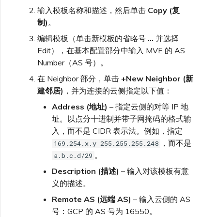
输入模板名称和描述，然后单击
Copy (复
制)
。
编辑模板（单击新模板的省略号
…
并选择
Edit），在基本配置部分中输入 MVE 的 AS
Number（AS 号）。
在 Neighbor 部分，单击
+New Neighbor (新
建邻居)
，并为连接的云侧指定以下值：
Address (地址)
– 指定云侧的对等 IP 地
址。以点分十进制并带子网掩码的格式输
入，而不是 CIDR 表示法。例如，指定
，而不是
169.254.x.y 255.255.255.248
。
a.b.c.d/29
Description (描述)
– 输入对该模板有意
义的描述。
Remote AS (远端 AS)
– 输入云侧的 AS
号：GCP 的 AS 号为 16550。