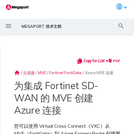
Languag
键
MEGAPORT 技术文档
入
◀
以
开
PDF
Copy for LLM ▼
Megaport 简介
常见连接场景
Megaport 服务加密指南
创建 Port
概述
概述
11:11 Systems
概述
AWS Direct Connect
AWS Direct Connect
AWS MVE 连接
AWS MVE 连接
AWS Direct Connect
AWS Direct Connect
AWS Direct Connect
概述
概述
概述
Megaport Marketplace 概
监控 Port、VXC、
Megaport Portal 用户与管
服务费用估算
概述
概述
概述
概述
概述
在 Megaport Portal 中添
概述
创建 LAG
AWS 连接概述
ExpressRoute
Google Cloud
OVHcloud Connect
SAP HANA Enterprise
AWS 上的 VMware Cloud
AWS MCR 连接
AWS MVE 连接
AWS MVE 连接
AWS MVE 连接
AWS MVE 连接
AWS MVE 连接
路由过滤
6WIND 概述
Anapaya 概述
Aruba SD-WAN 概述
Aviatrix Secure Edge 概述
Check Point CloudGuard 概
Cisco MVE 概述
Fortinet FortiGate 概述
Juniper MVE 概述
VM-Series Firewall
Peplink FusionHub 概述
Versa SD-WAN 概述
VMware SD-WAN 概述
IX 要求
编辑 IX
MegaIX 功能概述
激活 Port
Port 或 VXC 中断或抖动
MCR 中断或不可用
MVE 中断或不可用
IX 连接性
云服务提供商互联地址空间
始
述
Megaport Internet 和 IX
理员设置
加 ExpressRoute 连接
Cloud
述
home
/
云连接
/
MVE
/
Fortinet FortiGate
/
Azure MVE 连接
搜
快速开始
常见多云连接场景
MACsec
订购交叉连接
创建私有 VXC
路由指南
3DS Outscale
3DS Outscale MCR 连接
Azure MVE 连接
MVE 托管连接
MCR 高级 VLAN 与路由功能
MVE 部署场景
冗余
Port 定价与合约条款
开通计费市场
创建 API 密钥
快速开始
激活
联系支持
创建账户
将 Port 添加到 LAG
托管 VIF
ExpressRoute Direct
Google 连接冗余
OVHcloud Connect Direct
Azure VMware 解决方案
AWS Transit Gateway 跨区
MVE 托管连接
MVE 托管连接
MVE 托管连接
MVE 托管连接
MVE 托管连接
路由通告
6WIND 授权网络功能
规划部署
规划部署
规划部署
规划部署
规划部署
规划部署
规划部署
规划部署
规划部署
加入 IX
更改合约 IX 的速率
MegaIX Looking Glass (路由
订购时的错误
Port 延迟
MCR 路由
MVE 互联网连接
IX BGP 路由
ExpressRoute 线路容量不足
Azure MVE 连接
Azure MVE 连接
Azure MVE 连接
Azure MVE 连接
Azure MVE 连接
Prisma SD-WAN
为集成 Fortinet SD-
索
创建个人资料
监控 MCR
管理个人资料
在 FortiManager 中添加
AWS 上的 SAP
域路由
规划部署
诊断)
ExpressRoute 连接
WAN 的 MVE 创建
设置 Megaport 账户
使用 Megaport 解决方案现
IPsec
订购本地环路
迁移 VXC
Port
阿里云专线接入
阿里云 MCR 连接
Google MVE 连接
MVE 托管 VIF
MCR 冗余
MVE 位置
设置 IX
VXC 定价与合约条款
分配财务角色
管理用户
创建 Megaport Terraform
支持请求门户
强制多重身份验证
托管连接
ExpressRoute Metro
MVE 托管 VIF
MVE 托管 VIF
MVE 托管 VIF
MVE 托管 VIF
MVE 托管 VIF
路由汇总
规划部署
创建 MVE
创建 MVE
创建 MVE
创建 MVE
创建 MVE
创建 MVE
创建 MVE
创建 MVE
创建 MVE
AMS-IX 连接
迁移 IX
容量错误
Port 或 VXC 丢包
MCR BGP 会话中断
SD-WAN 管理连接
IX BGP 会话中断
Google MVE 连接
Google MVE 连接
Google MVE 连接
Google MVE 连接
Google MVE 连接
Port 与 VXC
代化 MPLS 网络
申请连接
监控 MVE
配置电子邮件通知
Provider 配置文件
Azure 上的 SAP
创建 MVE
IX 遥测
Azure 连接
验证 Azure 连接
云原生 VPN 加密
Port 冗余
设置服务密钥
MCR
AWS Direct Connect
AWS Direct Connect
其他 MVE 连接
创建 MCR
MVE 冗余
Megaport Internet 定价与合
更新账单信息
创建 Port
了解支持请求
设置单点登录
专用连接
Azure 连接冗余
配置 BGP 高级设置
创建 MVE
创建 VXC
创建 VXC
创建 VXC
创建 VXC
创建 VXC
创建 VXC
France-IX 连接
关闭 IX
吞吐量与性能
其他 MCR 问题
Megaport Portal 控制台
其他 MVE 连接
其他 MVE 连接
其他 MVE 连接
其他 MVE 连接
其他 MVE 连接
管理 IX
创建 VXC
创建 VXC
创建 VXC
MCR
您可以使用 Virtual Cross Connect（VXC）从
作为服务提供商使用
Marketplace 通知
监控服务状态
更新公司信息
约条款
使用 Megaport Terraform
Google Cloud 上的 SAP
创建 VXC
BGP 社区
Megaport API 管理连接
Provider 创建和管理服务
MVE（FortiGate）到 Azure ExpressRoute 创建网