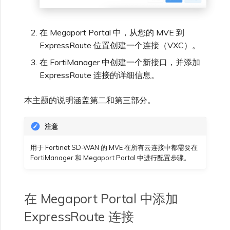
VMware SD-WAN
单点登录（SSO）常见问题
更改 IX 配置
在 Megaport Portal 中，从您的 MVE 到
使用 MVE 控制台
ExpressRoute 位置创建一个连接（VXC）。
故障排查后续步骤
迁移 VXC 和 IX
在 FortiManager 中创建一个新接口，并添加
MVE 常见问题
ExpressRoute 连接的详细信息。
提供调试信息以加快支持响应
关闭 VXC 和 IX
本主题的说明涵盖第二和第三部分。
注意
监控服务状态
用于 Fortinet SD-WAN 的 MVE 在所有云连接中都需要在
FortiManager 和 Megaport Portal 中进行配置步骤。
设置 OpenMetrics 服务监控
Azure 服务密钥 API 响应字
在 Megaport Portal 中添加
段
ExpressRoute 连接