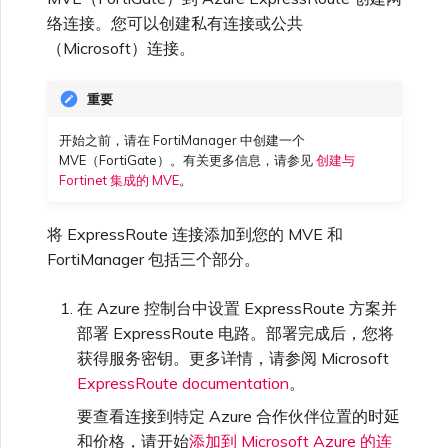
高速跨云加密
链路聚合组（LAG）
使用服务密钥创建连接
MVE
创建 MCR VXC
vNIC 连接类型
信用卡付款
创建服务密钥
升级支持案例
邀请用户加入账户
AWS 连接冗余
Azure 配对区域 - 高可用设
创建 VXC
连接 MVE
连接 MVE
连接 MVE
连接 MVE
连接 MVE
连接 MVE
终止 IX
VXC 连接性
了解服务页面
Azure ExpressRoute
Azure MCR 连接
查看连接设置
连接 MVE
连接 MVE
连接 MVE
IX 工具与功能
络连接。您可以创建私有连接或公共
MVE
Marketplace 常见问题
查看会话事件日志
管理最短合约期续订
IX 定价与合约条款
计
连接 MVE
城域 ID
（Microsoft）连接。
Megaport 全球网状 WAN
使用 Megaport 资源进行
Terraform 状态管理
配置 Q-in-Q
终止 Megaport Internet 连
配置 MCR
Megaport 网络中的 SSE 与
了解 Megaport 账单
创建 VXC
发送反馈
提供技术支持联系方式
AWS 公共连接
连接 MVE
终止 MVE
终止 MVE
终止 MVE
终止 MVE
终止 MVE
终止 MVE
连接到 Latitude.sh
停用 Port
DigitalOcean MCR 连接
终止 MVE
将 MPLS 与 SDCI 集成
终止 MVE
Cisco Webex
IX
重要
接
SASE
管理 Megaport
MCR 定价与合约条款
终止 MVE
Megaport 上云即服务
Marketplace 个人资料
开始之前，请在 FortiManager 中创建一个
导入现有生产服务
更改合约 VXC 的速率
使用数据包过滤
客户现场服务
更改 VXC 配置
网络维护
设置财务信息
AWS 加密选项
终止 MVE
基于 FGSP 配置 Fortinet 防
了解位置信息
Google MCR 连接
终止 MVE
Cloudflare
云
MVE（FortiGate）。有关更多信息，请参见
创建与
6WIND
MVE 定价与合约条款
火墙高可用性
Fortinet 集成的 MVE
。
添加和修改用户
使用 Terraform MCP
关闭 VXC 以进行故障转移测
在 MCR 中使用 IPsec
下载账单
创建到 AWS 的 VXC
欧盟数字服务法
更新公司信息
AWS 上的 Salesforce
位置 ID
IBM Cloud Direct Link MCR
Google Cloud
Megaport Internet
Server（公开测试版）
试
Hyperforce
连接
Anapaya
将 ExpressRoute 连接添加到您的 MVE 和
管理用户角色
FortiManager 包括三个部分。
MCR 路由管理
Port 计费
创建到 Azure 的 VXC
重置密码
服务开通方式
IBM Cloud Direct Link
创建 Juniper 私有连接
Megaport Terraform
终止 VXC
AWS 上的 Snowflake
Oracle MCR 连接
Aruba SD-WAN
在 Azure 控制台中设置 ExpressRoute 方案并
Provider 常见问题
管理安全设置
部署 ExpressRoute 电路。部署完成后，您将
MCR 计费
创建到 Google Cloud 的
登录 Megaport Portal
合作伙伴托管账户
MCR Looking Glass (路由诊
Latitude.sh
API
VXC
AWS Outposts Rack
获得服务密钥。更多详情，请参阅 Microsoft
OVHcloud MCR 连接
断)
Aviatrix
Megaport Terraform
查看操作日志
ExpressRoute documentation
。
Provider 学习资料与资源
MVE 计费
技术规格
Oracle Cloud Infrastructure
要查看连接到特定 Azure 合作伙伴位置的时延
Megaport Terraform
创建 Megaport Internet 连
AWS 常见问题
Salesforce MCR 连接
MCR 的 NAT 工作原理
Check Point CloudGuard
Provider
和价格，请开始
添加到 Microsoft Azure 的连
监控维护和中断事件
接