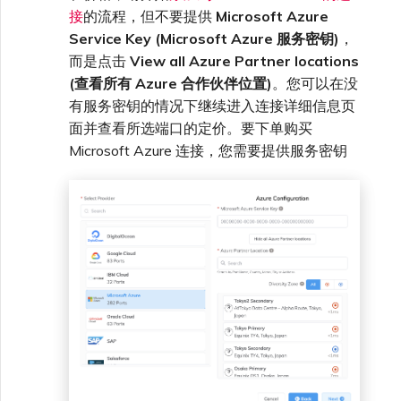
VXC、Megaport Internet 和
接
的流程，但不要提供
Microsoft Azure
限制与配额
OVHcloud
IX 计费
SAP HANA Enterprise
MCR 私有云间互联
Service Key (Microsoft Azure 服务密钥)
，
Cisco
在演示环境中测试
锁定 Megaport 服务
创建 MCR
Cloud
而是点击
View all Azure Partner locations
Salesforce Express
(查看所有 Azure 合作伙伴位置)
。您可以在没
客户注册与入驻
终止 MCR
Connect
有服务密钥的情况下继续进入连接详细信息页
Fortinet FortiGate
客户安全责任
Megaport 授权书
使用 API 创建 MCR VXC
面并查看所选端口的定价。要下单购买
Microsoft Azure 连接，您需要提供服务密钥
SAP
Megaport Portal 认证常见
Juniper
从 MCR 创建到 Azure 的
问题
VXC
VMware Cloud
Palo Alto Networks
X-Auth Token 弃用常见问题
从 MVE 创建到 AWS 的 VXC
Wasabi
Peplink FusionHub
API 弃用常见问题
从 MVE 创建到 Azure 的
VXC
Versa SD-WAN
单点登录（SSO）功能与使
用说明
从 MVE 创建到 Google 的
VXC