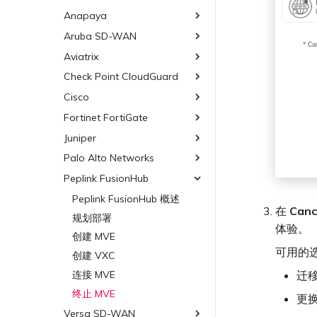
其他 MVE 连接
Google MVE 连接
MVE 托管连接
VMware SD-WAN
Azure MVE 连接
AWS Direct Connect
AWS MVE 连接
Oracle MCR 连接
计
AWS 加密选项
Anapaya
6WIND 概述
MCR 的 NAT 工作原理
路由通告
Oracle Cloud Infrastructure
其他 MVE 连接
MVE 托管 VIF
Google MVE 连接
MVE 托管连接
Azure MVE 连接
AWS Direct Connect
AWS MVE 连接
OVHcloud MCR 连接
AWS 上的 Salesforce
6WIND 授权网络功能
Aruba SD-WAN
Anapaya 概述
MCR 私有云间互联
路由汇总
OVHcloud
其他 MVE 连接
MVE 托管 VIF
Google MVE 连接
MVE 托管连接
Hyperforce
Azure MVE 连接
AWS MVE 连接
Salesforce MCR 连接
规划部署
规划部署
终止 MCR
配置 BGP 高级设置
Aviatrix
Aruba SD-WAN 概述
Salesforce Express Connect
OVHcloud Connect
其他 MVE 连接
MVE 托管 VIF
AWS 上的 Snowflake
Google MVE 连接
MVE 托管连接
SAP HANA Enterprise Cloud
创建 MVE
创建 MVE
规划部署
SAP
OVHcloud Connect Direct
Check Point CloudGuard
Aviatrix Secure Edge 概述
AWS Outposts Rack
其他 MVE 连接
MVE 托管 VIF
创建 VXC
创建 VXC
创建 MVE
规划部署
VMware Cloud
SAP HANA Enterprise
Cisco
Check Point CloudGuard 概
AWS 常见问题
查看连接设置
Cloud
述
连接 MVE
连接 MVE
创建 VXC
创建 MVE
创建 MVE 概述
Wasabi
AWS 上的 VMware Cloud
Fortinet FortiGate
Cisco MVE 概述
AWS 上的 SAP
规划部署
终止 MVE
终止 MVE
连接 MVE
创建 VXC
使用系统标签创建 MVE
Azure VMware 解决方案
规划部署
Juniper
Fortinet FortiGate 概述
Azure 上的 SAP
创建 MVE
终止 MVE
连接 MVE
手动创建 MVE
创建 MVE
规划部署
Palo Alto Networks
Juniper MVE 概述
Google Cloud 上的 SAP
创建 VXC
终止 MVE
创建 VXC
创建 MVE
创建 MVE 概述
规划部署
Peplink FusionHub
VM-Series Firewall
连接 MVE
连接 MVE
创建 VXC
创建路由型 MVE
创建 MVE
Prisma SD-WAN
Peplink FusionHub 概述
Palo Alto Networks VM-
终止 MVE
在
Canc
Series Firewall MVE 概述
将 MPLS 与 SDCI 集成
连接 MVE
创建 SD-WAN MVE
创建 VXC
使用 Juniper SSR 创建 MVE
规划部署
Palo Alto Networks
体验。
规划部署
Prisma MVE 概述
终止 MVE
终止 MVE
使用 Cisco Meraki 创建
连接 MVE
创建 MVE
MVE
创建 VM-Series MVE
规划部署
可用的
基于 FGSP 配置 Fortinet 防
终止 MVE
创建 VXC
火墙高可用性
使用 Cisco Secure Firewall
创建 VXC
创建 Prisma MVE
连接 MVE
迁
Threat Defense Virtual 创
连接 MVE
创建 VXC
建 MVE
终止 MVE
更
终止 MVE
连接 MVE
Versa SD-WAN