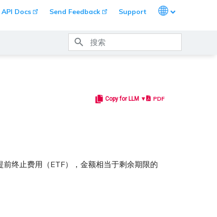
Languages
API Docs
Send Feedback
Support
键入以开始搜索
PDF
Copy for LLM ▼
 将产生提前终止费用（ETF），金额相当于剩余期限的