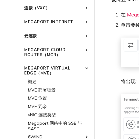
创建 Port
连接到 Latitude.sh
强制多重身份验证
作为服务提供商使用 Megaport
IPsec
连接（VXC）
API 管理连接
订购交叉连接
了解位置信息
设置单点登录
云原生 VPN 加密
在
Mega
概述
Megaport 全球网状 WAN
订购本地环路
位置 ID
邀请用户加入账户
MEGAPORT INTERNET
高速跨云加密
单击要终
创建私有 VXC
Megaport 上云即服务
Port 冗余
服务开通方式
提供技术支持联系方式
概述
迁移 VXC
云连接
链路聚合组（LAG）
合作伙伴托管账户
设置财务信息
路由指南
设置服务密钥
技术规格
更新公司信息
概述
停用 Port
创建 LAG
Port
MEGAPORT CLOUD
使用服务密钥创建连接
限制与配额
重置密码
Port
将 Port 添加到 LAG
ROUTER（MCR）
MCR
配置 Q-in-Q
登录 Megaport Portal
MCR
11:11 Systems
概述
MVE
更改合约 VXC 的速率
MEGAPORT VIRTUAL
3DS Outscale
MVE
概述
MCR 高级 VLAN 与路由功能
终止 Megaport Internet 连接
EDGE（MVE）
关闭 VXC 以进行故障转移测试
阿里云专线接入
3DS Outscale MCR 连接
MCR 冗余
概述
将出现“
概述
终止 VXC
AWS Direct Connect
阿里云 MCR 连接
创建 MCR
Aruba SD-WAN
MVE 部署场景
Azure ExpressRoute
AWS Direct Connect
AWS 连接概述
创建 MCR VXC
Aviatrix
AWS Direct Connect
MVE 位置
托管 VIF
配置 MCR
Cisco Webex
Azure MCR 连接
ExpressRoute
AWS MCR 连接
Cisco SD-WAN
Azure MVE 连接
AWS Direct Connect
AWS MVE 连接
MVE 冗余
托管连接
使用数据包过滤
Cloudflare
DigitalOcean MCR 连接
ExpressRoute Direct
AWS Transit Gateway 跨
Google MVE 连接
MVE 托管连接
vNIC 连接类型
Fortinet FortiGate
Azure MVE 连接
AWS MVE 连接
AWS MVE 连接
区域路由
专用连接
在 MCR 中使用 IPsec
Google Cloud
Google MCR 连接
ExpressRoute Metro
其他 MVE 连接
MVE 托管 VIF
Megaport 网络中的 SSE 与
Google MVE 连接
Azure MVE 连接
MVE 托管连接
Palo Alto Networks
AWS Direct Connect
SASE
AWS 连接冗余
MCR 路由管理
IBM Cloud Direct Link MCR
Azure 连接冗余
IBM Cloud Direct Link
Google Cloud
其他 MVE 连接
Google MVE 连接
MVE 托管 VIF
Versa SD-WAN
Azure MVE 连接
AWS Direct Connect
AWS MVE 连接
连接
6WIND
AWS 公共连接
Azure 配对区域 - 高可用设
MCR Looking Glass (路由诊断)
路由过滤
Latitude.sh
Google 连接冗余