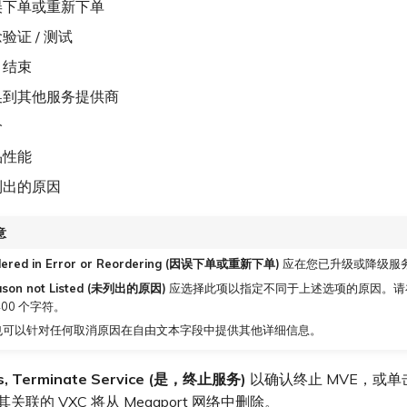
误下单或重新下单
验证 / 测试
目结束
换到其他服务提供商
价
品性能
列出的原因
意
dered in Error or Reordering (因误下单或重新下单)
应在您已升级或降级服
ason not Listed (未列出的原因)
应选择此项以指定不同于上述选项的原因。请
400 个字符。
也可以针对任何取消原因在自由文本字段中提供其他详细信息。
s, Terminate Service (是，终止服务)
以确认终止 MVE，或单
其关联的 VXC 将从 Megaport 网络中删除。