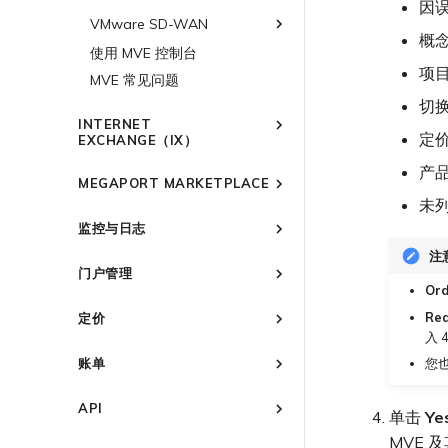
因
配置 Palo Alto Networks
终止 MVE
VMware SD-WAN
Versa SD-WAN 概述
高可用性
概念
规划部署
使用 MVE 控制台
VMware SD-WAN 概述
项
创建 MVE
MVE 常见问题
规划部署
创建 VXC
切
创建 MVE
INTERNET
连接 MVE
创建 VXC
定
EXCHANGE（IX）
终止 MVE
连接 MVE
概述
产
MEGAPORT MARKETPLACE
终止 MVE
冗余
未
Megaport Marketplace 概述
设置 IX
监控与日志
创建个人资料
管理 IX
IX 要求
注
监控 Port、VXC、Megaport
申请连接
门户管理
Internet 和 IX
加入 IX
IX 工具与功能
编辑 IX
Or
Marketplace 通知
监控 MCR
Megaport Portal 用户与管理
AMS-IX 连接
更改合约 IX 的速率
MegaIX 功能概述
Re
定价
Marketplace 常见问题
员设置
监控 MVE
France-IX 连接
迁移 IX
MegaIX Looking Glass (路由
入 
管理个人资料
服务费用估算
诊断)
监控服务状态
关闭 IX
账单
您
配置电子邮件通知
Port 定价与合约条款
IX 遥测
查看会话事件日志
终止 IX
概述
更新公司信息
VXC 定价与合约条款
BGP 社区
API
单击
Ye
开通计费市场
管理最短合约期续订
Megaport Internet 定价与合约
城域 ID
概述
MVE 及
条款
分配财务角色