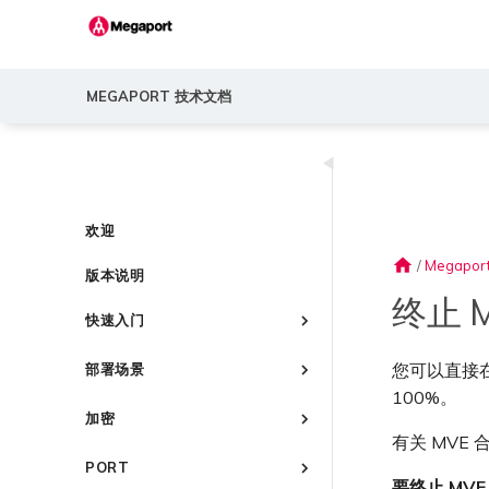
MEGAPORT 技术文档
◀
欢迎
home
/
Megapor
版本说明
终止 
快速入门
Megaport 简介
您可以直接在 
部署场景
快速开始
100%。
常见连接场景
设置 Megaport 账户
加密
常见多云连接场景
有关 MVE
Megaport Portal 控制台
概述
Megaport 服务加密指南
使用 Megaport 解决方案现代
PORT
了解服务页面
创建账户
化 MPLS 网络
MACsec
要终止 MVE