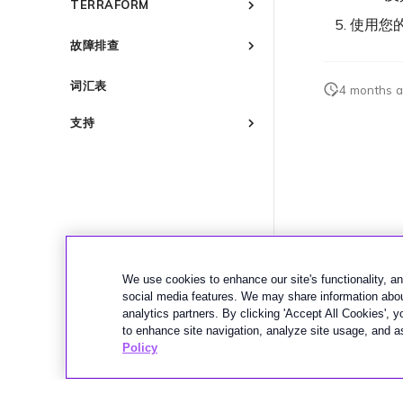
TERRAFORM
管理 Megaport Marketplace
创建 API 密钥
个人资料
IX 定价与合约条款
更新账单信息
使用您的
概述
管理用户
故障排查
添加和修改用户
MCR 定价与合约条款
信用卡付款
快速开始
创建 Port
管理用户角色
MVE 定价与合约条款
了解 Megaport 账单
概述
创建 Megaport Terraform
词汇表
创建服务密钥
4 months 
管理安全设置
客户现场服务
Provider 配置文件
激活
创建 VXC
查看操作日志
下载账单
使用 Megaport Terraform
Port 与 VXC
激活 Port
支持
更改 VXC 配置
Provider 创建和管理服务
监控维护和中断事件
Port 计费
订购时的错误
MCR
Port 或 VXC 中断或抖动
概述
创建到 AWS 的 VXC
使用 Megaport 资源进行
锁定 Megaport 服务
MCR 计费
容量错误
Port 延迟
联系支持
MVE
MCR 中断或不可用
Terraform 状态管理
创建到 Azure 的 VXC
Megaport 授权书
MVE 计费
Port 或 VXC 丢包
支持请求门户
MCR 路由
IX
MVE 中断或不可用
导入现有生产服务
创建到 Google Cloud 的 VXC
VXC、Megaport Internet 和 IX
吞吐量与性能
了解支持请求
MCR BGP 会话中断
MVE 互联网连接
使用 Terraform MCP
云
IX 连接性
计费
创建 Megaport Internet 连接
Server（公开测试版）
VXC 连接性
升级支持案例
其他 MCR 问题
SD-WAN 管理连接
IX BGP 路由
Megaport Internet
云服务提供商互联地址空间
客户注册与入驻
创建 MCR
Megaport Terraform Provider
发送反馈
IX BGP 会话中断
创建 Juniper 私有连接
ExpressRoute 线路容量不足
使用 API 创建 MCR VXC
常见问题
We use cookies to enhance our site's functionality, ana
网络维护
social media features. We may share information about
API
从 MCR 创建到 Azure 的 VXC
Megaport Terraform Provider
analytics partners. By clicking 'Accept All Cookies', 
欧盟数字服务法
学习资料与资源
Megaport Terraform Provider
从 MVE 创建到 AWS 的 VXC
to enhance site navigation, analyze site usage, and as
在演示环境中测试
Policy
从 MVE 创建到 Azure 的 VXC
客户安全责任
从 MVE 创建到 Google 的 VXC
Megaport Portal 认证常见问
更改 IX 配置