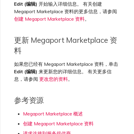
Edit (编辑)
开始输入详细信息。 有关创建
VXC、Megaport Internet 和
限制与配额
OVHcloud
IX 计费
Megaport Marketplace 资料的更多信息，请参阅
MCR 私有云间互联
SAP HANA Enterprise
Cisco
在演示环境中测试
创建 MCR
Cloud
创建 Megaport Marketplace 资料
。
Salesforce Express
客户注册与入驻
终止 MCR
Connect
Fortinet FortiGate
客户安全责任
使用 API 创建 MCR VXC
更新 Megaport Marketplace 资
料
SAP
Megaport Portal 认证常见
Juniper
从 MCR 创建到 Azure 的
问题
VXC
如果您已经有 Megaport Marketplace 资料，单击
Edit (编辑)
来更新您的详细信息。 有关更多信
VMware Cloud
Palo Alto Networks
息，请参阅
更改您的资料
。
X-Auth Token 弃用常见问题
从 MVE 创建到 AWS 的 VXC
Wasabi
Peplink FusionHub
参考资源
API 弃用常见问题
从 MVE 创建到 Azure 的
VXC
Megaport Marketplace 概述
Versa SD-WAN
单点登录（SSO）功能与使
创建 Megaport Marketplace 资料
用说明
从 MVE 创建到 Google 的
VXC
请求连接到服务提供商