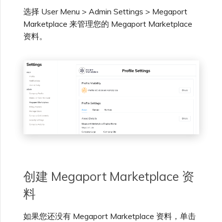
高速跨云加密
链路聚合组（LAG）
使用服务密钥创建连接
MVE
创建 MCR VXC
vNIC 连接类型
信用卡付款
创建服务密钥
升级支持案例
邀请用户加入账户
创建 VXC
连接 MVE
连接 MVE
连接 MVE
连接 MVE
连接 MVE
连接 MVE
终止 IX
VXC 连接性
了解服务页面
Azure ExpressRoute
Azure MCR 连接
连接 MVE
连接 MVE
连接 MVE
IX 工具与功能
选择 User Menu > Admin Settings > Megaport
MVE
Fortinet FortiGate
Marketplace 常见问题
查看会话事件日志
IX 定价与合约条款
连接 MVE
城域 ID
Marketplace 来管理您的 Megaport Marketplace
Megaport 全球网状 WAN
使用 Megaport 资源进行
资料。
Terraform 状态管理
配置 Q-in-Q
终止 Megaport Internet 连
配置 MCR
Megaport 网络中的 SSE 与
了解 Megaport 账单
创建 VXC
发送反馈
提供技术支持联系方式
连接 MVE
终止 MVE
终止 MVE
终止 MVE
终止 MVE
终止 MVE
终止 MVE
连接到 Latitude.sh
停用 Port
DigitalOcean MCR 连接
终止 MVE
将 MPLS 与 SDCI 集成
终止 MVE
Cisco Webex
IX
Palo Alto Networks
接
SASE
MCR 定价与合约条款
终止 MVE
Megaport 上云即服务
导入现有生产服务
更改合约 VXC 的速率
使用数据包过滤
客户现场服务
更改 VXC 配置
网络维护
设置财务信息
终止 MVE
基于 FGSP 配置 Fortinet 防
了解位置信息
Google MCR 连接
终止 MVE
Cloudflare
云
Versa SD-WAN
6WIND
MVE 定价与合约条款
火墙高可用性
使用 Terraform MCP
关闭 VXC 以进行故障转移测
在 MCR 中使用 IPsec
下载账单
创建到 AWS 的 VXC
欧盟数字服务法
更新公司信息
位置 ID
IBM Cloud Direct Link MCR
Google Cloud
Megaport Internet
VMware SD-WAN
Server（公开测试版）
试
Anapaya
连接
MCR 路由管理
Port 计费
创建到 Azure 的 VXC
重置密码
服务开通方式
IBM Cloud Direct Link
创建 Juniper 私有连接
Megaport Terraform
终止 VXC
Oracle MCR 连接
Aruba SD-WAN
Provider 常见问题
MCR 计费
创建到 Google Cloud 的
登录 Megaport Portal
合作伙伴托管账户
MCR Looking Glass (路由诊
Latitude.sh
创建 Megaport Marketplace 资
API
VXC
断)
OVHcloud MCR 连接
Aviatrix
Megaport Terraform
料
Provider 学习资料与资源
MVE 计费
技术规格
Oracle Cloud Infrastructure
Megaport Terraform
创建 Megaport Internet 连
MCR 的 NAT 工作原理
Salesforce MCR 连接
Check Point CloudGuard
如果您还没有 Megaport Marketplace 资料，单击
Provider
接