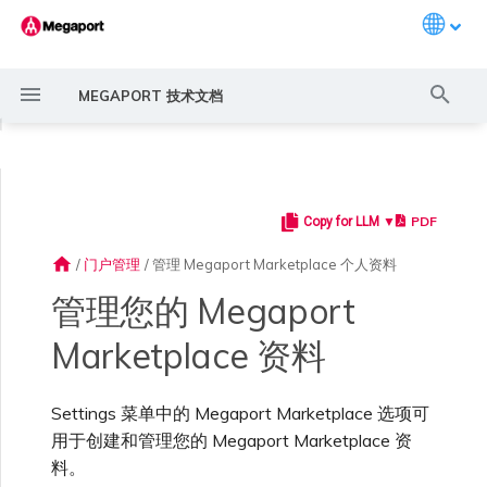
Languag
键
MEGAPORT 技术文档
入
◀
以
开
PDF
Copy for LLM ▼
Megaport 简介
常见连接场景
Megaport 服务加密指南
创建 Port
概述
概述
概述
概述
概述
概述
Megaport Marketplace 概
监控 Port、VXC、
服务费用估算
概述
概述
概述
概述
概述
创建 Megaport
概述
创建 LAG
11:11 Systems
概述
概述
路由过滤
6WIND 概述
Anapaya 概述
Aruba SD-WAN 概述
Aviatrix Secure Edge 概述
Check Point CloudGuard 概
Cisco MVE 概述
Fortinet FortiGate 概述
Juniper MVE 概述
VM-Series Firewall
Peplink FusionHub 概述
Versa SD-WAN 概述
VMware SD-WAN 概述
IX 要求
编辑 IX
MegaIX 功能概述
激活 Port
Port 或 VXC 中断或抖动
MCR 中断或不可用
MVE 中断或不可用
IX 连接性
云服务提供商互联地址空间
始
述
Megaport Internet 和 IX
Marketplace 资料
述
home
/
门户管理
/
管理 Megaport Marketplace 个人资料
搜
快速开始
常见多云连接场景
MACsec
订购交叉连接
创建私有 VXC
路由指南
Port
MCR 高级 VLAN 与路由功能
MVE 部署场景
冗余
Port 定价与合约条款
开通计费市场
创建 API 密钥
快速开始
激活
联系支持
创建账户
将 Port 添加到 LAG
3DS Outscale
3DS Outscale MCR 连接
Aruba SD-WAN
路由通告
6WIND 授权网络功能
规划部署
规划部署
规划部署
规划部署
规划部署
规划部署
规划部署
规划部署
规划部署
加入 IX
更改合约 IX 的速率
MegaIX Looking Glass (路由
订购时的错误
Port 延迟
MCR 路由
MVE 互联网连接
IX BGP 路由
ExpressRoute 线路容量不足
Prisma SD-WAN
管理您的 Megaport
索
创建个人资料
监控 MCR
更新 Megaport
规划部署
诊断)
Marketplace 资料
Marketplace 资料
设置 Megaport 账户
使用 Megaport 解决方案现
IPsec
订购本地环路
迁移 VXC
Port
MCR 冗余
MVE 位置
设置 IX
VXC 定价与合约条款
分配财务角色
管理用户
创建 Megaport Terraform
支持请求门户
强制多重身份验证
阿里云专线接入
阿里云 MCR 连接
路由汇总
规划部署
创建 MVE
创建 MVE
创建 MVE
创建 MVE
创建 MVE
创建 MVE
创建 MVE
创建 MVE
创建 MVE
AMS-IX 连接
迁移 IX
容量错误
Port 或 VXC 丢包
MCR BGP 会话中断
SD-WAN 管理连接
IX BGP 会话中断
MCR
Port 与 VXC
Aviatrix
代化 MPLS 网络
申请连接
监控 MVE
Provider 配置文件
创建 MVE
IX 遥测
参考资源
Settings 菜单中的 Megaport Marketplace 选项可
云原生 VPN 加密
Port 冗余
设置服务密钥
MCR
创建 MCR
MVE 冗余
Megaport Internet 定价与合
更新账单信息
创建 Port
了解支持请求
设置单点登录
AWS Direct Connect
AWS Direct Connect
配置 BGP 高级设置
创建 MVE
创建 VXC
创建 VXC
创建 VXC
创建 VXC
创建 VXC
创建 VXC
France-IX 连接
关闭 IX
吞吐量与性能
其他 MCR 问题
Megaport Portal 控制台
管理 IX
创建 VXC
创建 VXC
创建 VXC
用于创建和管理您的 Megaport Marketplace 资
MVE
MCR
Cisco SD-WAN
作为服务提供商使用
Marketplace 通知
监控服务状态
约条款
使用 Megaport Terraform
创建 VXC
BGP 社区
料。
Megaport API 管理连接
Provider 创建和管理服务