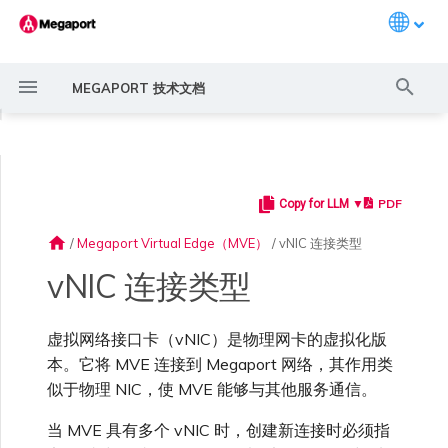
Languag
键
MEGAPORT 技术文档
入
◀
以
开
PDF
Copy for LLM ▼
Megaport 简介
常见连接场景
Megaport 服务加密指南
创建 Port
概述
概述
概述
概述
6WIND 概述
Anapaya 概述
Aruba SD-WAN 概述
Aviatrix Secure Edge 概述
Check Point CloudGuard 概
Cisco MVE 概述
Fortinet FortiGate 概述
Juniper MVE 概述
VM-Series Firewall
Peplink FusionHub 概述
Versa SD-WAN 概述
VMware SD-WAN 概述
概述
Megaport Marketplace 概
监控 Port、VXC、
Megaport Portal 用户与管
服务费用估算
概述
概述
概述
概述
概述
MVE 到 Megaport
概述
创建 LAG
11:11 Systems
概述
概述
路由过滤
创建 MVE 概述
创建 MVE 概述
使用 Juniper SSR 创建 MVE
Palo Alto Networks VM-
Palo Alto Networks Prisma
IX 要求
编辑 IX
MegaIX 功能概述
激活 Port
Port 或 VXC 中断或抖动
MCR 中断或不可用
MVE 中断或不可用
IX 连接性
云服务提供商互联地址空间
始
述
述
Megaport Internet 和 IX
理员设置
Internet
Series Firewall MVE 概述
MVE 概述
home
/
Megaport Virtual Edge（MVE）
/
vNIC 连接类型
搜
快速开始
常见多云连接场景
MACsec
订购交叉连接
创建私有 VXC
路由指南
Port
MCR 高级 VLAN 与路由功能
6WIND 授权网络功能
规划部署
规划部署
规划部署
规划部署
规划部署
规划部署
规划部署
规划部署
规划部署
冗余
Port 定价与合约条款
开通计费市场
创建 API 密钥
快速开始
激活
联系支持
创建账户
将 Port 添加到 LAG
3DS Outscale
3DS Outscale MCR 连接
Aruba SD-WAN
路由通告
使用系统标签创建 MVE
创建路由型 MVE
加入 IX
更改合约 IX 的速率
MegaIX Looking Glass (路由
订购时的错误
Port 延迟
MCR 路由
MVE 互联网连接
IX BGP 路由
ExpressRoute 线路容量不足
Prisma SD-WAN
vNIC 连接类型
索
规划部署
创建个人资料
监控 MCR
管理个人资料
MVE 到 MVE
规划部署
规划部署
诊断)
设置 Megaport 账户
使用 Megaport 解决方案现
IPsec
订购本地环路
迁移 VXC
Port
MCR 冗余
规划部署
创建 MVE
创建 MVE
创建 MVE
创建 MVE
创建 MVE
创建 MVE
创建 MVE
创建 MVE
创建 MVE
设置 IX
VXC 定价与合约条款
分配财务角色
管理用户
创建 Megaport Terraform
支持请求门户
强制多重身份验证
阿里云专线接入
阿里云 MCR 连接
路由汇总
手动创建 MVE
创建 SD-WAN MVE
AMS-IX 连接
迁移 IX
容量错误
Port 或 VXC 丢包
MCR BGP 会话中断
SD-WAN 管理连接
IX BGP 会话中断
虚拟网络接口卡（vNIC）是物理网卡的虚拟化版
MCR
Port 与 VXC
Aviatrix
代化 MPLS 网络
创建 MVE
申请连接
监控 MVE
配置电子邮件通知
Provider 配置文件
MVE 到 Port
创建 VM-Series MVE
创建 Prisma MVE
IX 遥测
本。它将 MVE 连接到 Megaport 网络，其作用类
似于物理 NIC，使 MVE 能够与其他服务通信。
云原生 VPN 加密
Port 冗余
设置服务密钥
MCR
创建 MCR
创建 MVE
创建 VXC
创建 VXC
创建 VXC
创建 VXC
创建 VXC
创建 VXC
Megaport Internet 定价与合
更新账单信息
创建 Port
了解支持请求
设置单点登录
AWS Direct Connect
AWS Direct Connect
配置 BGP 高级设置
使用 Cisco Meraki 创建 MVE
France-IX 连接
关闭 IX
吞吐量与性能
其他 MCR 问题
Megaport Portal 控制台
创建 VXC
创建 VXC
创建 VXC
管理 IX
MVE
MCR
Cisco SD-WAN
作为服务提供商使用
创建 VXC
Marketplace 通知
监控服务状态
更新公司信息
约条款
使用 Megaport Terraform
MVE 到 MCR
创建 VXC
创建 VXC
BGP 社区
当 MVE 具有多个 vNIC 时，创建新连接时必须指
Megaport API 管理连接
Provider 创建和管理服务