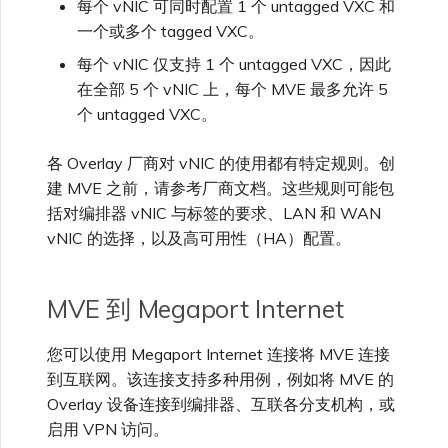
每个 vNIC 可同时配置 1 个 untagged VXC 和
VXC、Megaport Internet 和
限制与配额
OVHcloud
一个或多个 tagged VXC。
IX 计费
MCR 私有云间互联
SAP HANA Enterprise
在演示环境中测试
锁定 Megaport 服务
创建 MCR
Cloud
每个 vNIC 仅支持 1 个 untagged VXC，因此
在全部 5 个 vNIC 上，每个 MVE 最多允许 5
Salesforce Express
客户注册与入驻
终止 MCR
Connect
个 untagged VXC。
客户安全责任
Megaport 授权书
使用 API 创建 MCR VXC
各 Overlay 厂商对 vNIC 的使用都有特定规则。创
SAP
Megaport Portal 认证常见
从 MCR 创建到 Azure 的
建 MVE 之前，请参考厂商文档。这些规则可能包
问题
VXC
括对编排器 vNIC 与标签的要求、LAN 和 WAN
vNIC 的选择，以及高可用性（HA）配置。
VMware Cloud
X-Auth Token 弃用常见问题
从 MVE 创建到 AWS 的 VXC
MVE 到 Megaport Internet
Wasabi
API 弃用常见问题
从 MVE 创建到 Azure 的
您可以使用 Megaport Internet 连接将 MVE 连接
VXC
到互联网。该连接支持多种用例，例如将 MVE 的
单点登录（SSO）功能与使
Overlay 设备连接到编排器、互联各分支机构，或
用说明
从 MVE 创建到 Google 的
启用 VPN 访问。
VXC