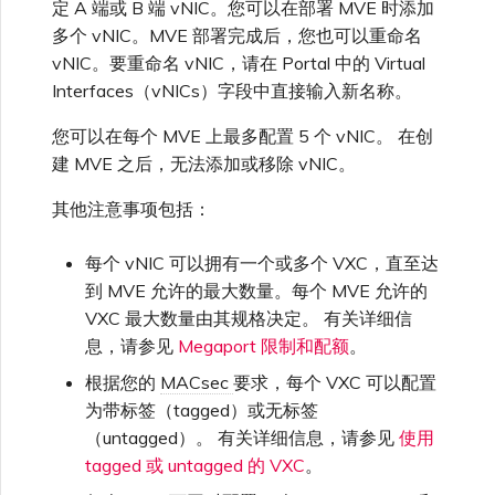
定 A 端或 B 端 vNIC。您可以在部署 MVE 时添加
高速跨云加密
链路聚合组（LAG）
使用服务密钥创建连接
MVE
创建 MCR VXC
创建 VXC
连接 MVE
连接 MVE
连接 MVE
连接 MVE
连接 MVE
连接 MVE
信用卡付款
创建服务密钥
升级支持案例
邀请用户加入账户
使用 Cisco Secure Firewall
终止 IX
VXC 连接性
了解服务页面
连接 MVE
连接 MVE
连接 MVE
Azure ExpressRoute
Azure MCR 连接
IX 工具与功能
MVE
Fortinet FortiGate
多个 vNIC。MVE 部署完成后，您也可以重命名
连接 MVE
Marketplace 常见问题
查看会话事件日志
管理最短合约期续订
IX 定价与合约条款
Threat Defense Virtual 创建
连接 MVE
连接 MVE
城域 ID
vNIC。要重命名 vNIC，请在 Portal 中的 Virtual
Megaport 全球网状 WAN
使用 Megaport 资源进行
MVE
Terraform 状态管理
配置 Q-in-Q
终止 Megaport Internet 连
配置 MCR
连接 MVE
终止 MVE
终止 MVE
终止 MVE
终止 MVE
终止 MVE
终止 MVE
了解 Megaport 账单
创建 VXC
发送反馈
提供技术支持联系方式
Interfaces（vNICs）字段中直接输入新名称。
连接到 Latitude.sh
停用 Port
终止 MVE
将 MPLS 与 SDCI 集成
终止 MVE
DigitalOcean MCR 连接
Cisco Webex
IX
Palo Alto Networks
接
终止 MVE
管理 Megaport
MCR 定价与合约条款
终止 MVE
终止 MVE
Megaport 上云即服务
Marketplace 个人资料
您可以在每个 MVE 上最多配置 5 个 vNIC。 在创
导入现有生产服务
更改合约 VXC 的速率
使用数据包过滤
终止 MVE
基于 FGSP 配置 Fortinet 防
客户现场服务
更改 VXC 配置
网络维护
设置财务信息
了解位置信息
终止 MVE
Google MCR 连接
建 MVE 之后，无法添加或移除 vNIC。
Cloudflare
云
Versa SD-WAN
火墙高可用性
MVE 定价与合约条款
配置 Palo Alto Networks 高
添加和修改用户
可用性
其他注意事项包括：
使用 Terraform MCP
关闭 VXC 以进行故障转移测
在 MCR 中使用 IPsec
下载账单
创建到 AWS 的 VXC
欧盟数字服务法
更新公司信息
位置 ID
IBM Cloud Direct Link MCR
Google Cloud
Megaport Internet
VMware SD-WAN
Server（公开测试版）
试
连接
每个 vNIC 可以拥有一个或多个 VXC，直至达
管理用户角色
到 MVE 允许的最大数量。每个 MVE 允许的
MCR 路由管理
Port 计费
创建到 Azure 的 VXC
重置密码
服务开通方式
IBM Cloud Direct Link
VXC 最大数量由其规格决定。 有关详细信
创建 Juniper 私有连接
Megaport Terraform
终止 VXC
Oracle MCR 连接
息，请参见
Megaport 限制和配额
。
Provider 常见问题
管理安全设置
MCR 计费
创建到 Google Cloud 的
登录 Megaport Portal
合作伙伴托管账户
MCR Looking Glass (路由诊
Latitude.sh
根据您的
MACsec
要求，每个 VXC 可以配置
API
VXC
断)
OVHcloud MCR 连接
为带标签（tagged）或无标签
Megaport Terraform
查看操作日志
（untagged）。 有关详细信息，请参见
使用
Provider 学习资料与资源
MVE 计费
技术规格
Oracle Cloud Infrastructure
Megaport Terraform
tagged 或 untagged 的 VXC
。
创建 Megaport Internet 连
MCR 的 NAT 工作原理
Salesforce MCR 连接
Provider
监控维护和中断事件
接