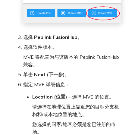
单点登录（SSO）常见问题
更改 IX 配置
故障排查后续步骤
迁移 VXC 和 IX
选择
Peplink FusionHub
。
选择软件版本。
提供调试信息以加快支持响应
关闭 VXC 和 IX
MVE 将配置为与该版本的 Peplink FusionHub
兼容。
单击
Next (下一步)
。
监控服务状态
指定 MVE 详细信息：
设置 OpenMetrics 服务监控
Location (位置)
– 选择 MVE 的位置。
请选择在地理位置上靠近您的目标分支机
Azure 服务密钥 API 响应字
构和/或本地位置的地点。
段
您选择的国家/地区必须是您已注册的市
场。