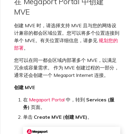
在 Megaport Portal 中创建
VXC、Megaport Internet 和
限制与配额
OVHcloud
MVE
IX 计费
MCR 私有云间互联
SAP HANA Enterprise
在演示环境中测试
锁定 Megaport 服务
创建 MCR
Cloud
创建 MVE 时，请选择支持 MVE 且与您的网络设
Salesforce Express
客户注册与入驻
终止 MCR
计兼容的都会区域位置。您可以将多个位置连接到
Connect
客户安全责任
Megaport 授权书
使用 API 创建 MCR VXC
单个 MVE。有关位置详细信息，请参见
规划您的
部署
。
SAP
Megaport Portal 认证常见
从 MCR 创建到 Azure 的
您可以在同一都会区域内部署多个 MVE，以满足
问题
VXC
冗余或容量需求。 作为 MVE 创建过程的一部分，
VMware Cloud
通常还会创建一个 Megaport Internet 连接。
X-Auth Token 弃用常见问题
从 MVE 创建到 AWS 的 VXC
创建 MVE
Wasabi
API 弃用常见问题
在
Megaport Portal
中，转到
Services (服
从 MVE 创建到 Azure 的
VXC
务)
页面。
单击
Create MVE (创建 MVE)
。
单点登录（SSO）功能与使
用说明
从 MVE 创建到 Google 的
VXC