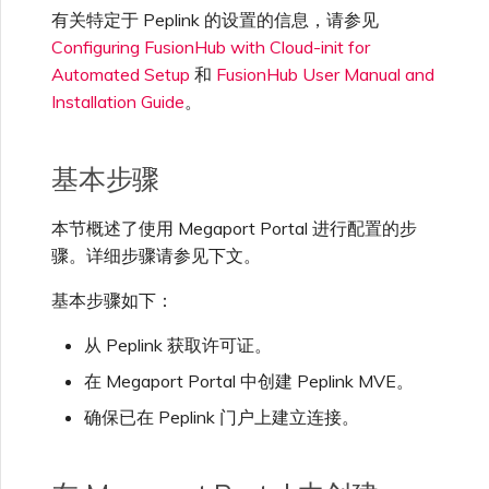
高速跨云加密
链路聚合组（LAG）
使用服务密钥创建连接
MVE
创建 MCR VXC
创建 VXC
连接 MVE
连接 MVE
连接 MVE
连接 MVE
连接 MVE
信用卡付款
创建服务密钥
升级支持案例
邀请用户加入账户
使用 Cisco Secure Firewall
终止 IX
VXC 连接性
有关特定于 Peplink 的设置的信息，请参见
了解服务页面
连接 MVE
连接 MVE
连接 MVE
Azure ExpressRoute
Azure MCR 连接
IX 工具与功能
MVE
Fortinet FortiGate
连接 MVE
Marketplace 常见问题
查看会话事件日志
管理最短合约期续订
IX 定价与合约条款
Threat Defense Virtual 创建
连接 MVE
连接 MVE
城域 ID
Configuring FusionHub with Cloud-init for
Megaport 全球网状 WAN
使用 Megaport 资源进行
MVE
Automated Setup
和
FusionHub User Manual and
Terraform 状态管理
配置 Q-in-Q
终止 Megaport Internet 连
配置 MCR
连接 MVE
终止 MVE
终止 MVE
终止 MVE
终止 MVE
终止 MVE
了解 Megaport 账单
创建 VXC
发送反馈
提供技术支持联系方式
连接到 Latitude.sh
停用 Port
终止 MVE
将 MPLS 与 SDCI 集成
终止 MVE
DigitalOcean MCR 连接
Cisco Webex
IX
Palo Alto Networks
Installation Guide
。
接
终止 MVE
管理 Megaport
MCR 定价与合约条款
终止 MVE
终止 MVE
Megaport 上云即服务
Marketplace 个人资料
导入现有生产服务
更改合约 VXC 的速率
使用数据包过滤
终止 MVE
基于 FGSP 配置 Fortinet 防
客户现场服务
更改 VXC 配置
网络维护
设置财务信息
了解位置信息
终止 MVE
Google MCR 连接
Cloudflare
基本步骤
云
Versa SD-WAN
火墙高可用性
MVE 定价与合约条款
配置 Palo Alto Networks 高
添加和修改用户
可用性
使用 Terraform MCP
关闭 VXC 以进行故障转移测
在 MCR 中使用 IPsec
下载账单
创建到 AWS 的 VXC
欧盟数字服务法
更新公司信息
本节概述了使用 Megaport Portal 进行配置的步
位置 ID
IBM Cloud Direct Link MCR
Google Cloud
Megaport Internet
VMware SD-WAN
Server（公开测试版）
试
连接
骤。详细步骤请参见下文。
管理用户角色
MCR 路由管理
Port 计费
创建到 Azure 的 VXC
重置密码
基本步骤如下：
服务开通方式
IBM Cloud Direct Link
创建 Juniper 私有连接
Megaport Terraform
终止 VXC
Oracle MCR 连接
Provider 常见问题
管理安全设置
从 Peplink 获取许可证。
MCR 计费
创建到 Google Cloud 的
登录 Megaport Portal
合作伙伴托管账户
MCR Looking Glass (路由诊
Latitude.sh
在 Megaport Portal 中创建 Peplink MVE。
API
VXC
断)
OVHcloud MCR 连接
Megaport Terraform
查看操作日志
确保已在 Peplink 门户上建立连接。
Provider 学习资料与资源
MVE 计费
技术规格
Oracle Cloud Infrastructure
Megaport Terraform
创建 Megaport Internet 连
MCR 的 NAT 工作原理
Salesforce MCR 连接
Provider
监控维护和中断事件
接