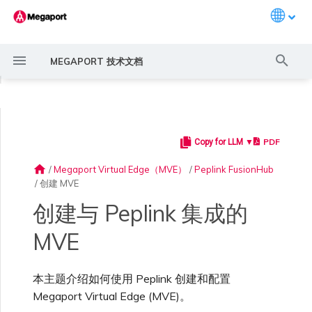
Languag
键
MEGAPORT 技术文档
入
◀
以
开
PDF
Copy for LLM ▼
Megaport 简介
常见连接场景
Megaport 服务加密指南
创建 Port
概述
概述
概述
概述
6WIND 概述
Anapaya 概述
Aruba SD-WAN 概述
Aviatrix Secure Edge 概述
Check Point CloudGuard 概
Cisco MVE 概述
Fortinet FortiGate 概述
Juniper MVE 概述
VM-Series Firewall
Versa SD-WAN 概述
VMware SD-WAN 概述
概述
Megaport Marketplace 概
监控 Port、VXC、
Megaport Portal 用户与管
服务费用估算
概述
概述
概述
概述
概述
基本步骤
概述
创建 LAG
11:11 Systems
概述
概述
路由过滤
创建 MVE 概述
创建 MVE 概述
使用 Juniper SSR 创建 MVE
Palo Alto Networks VM-
Palo Alto Networks Prisma
IX 要求
编辑 IX
MegaIX 功能概述
激活 Port
Port 或 VXC 中断或抖动
MCR 中断或不可用
MVE 中断或不可用
IX 连接性
云服务提供商互联地址空间
始
述
述
Megaport Internet 和 IX
理员设置
Series Firewall MVE 概述
MVE 概述
home
/
Megaport Virtual Edge（MVE）
/
Peplink FusionHub
搜
/
创建 MVE
快速开始
常见多云连接场景
MACsec
订购交叉连接
创建私有 VXC
路由指南
Port
MCR 高级 VLAN 与路由功能
6WIND 授权网络功能
规划部署
规划部署
规划部署
规划部署
规划部署
规划部署
规划部署
规划部署
冗余
Port 定价与合约条款
开通计费市场
创建 API 密钥
快速开始
激活
联系支持
在 Megaport Portal 中创
创建账户
将 Port 添加到 LAG
3DS Outscale
3DS Outscale MCR 连接
Aruba SD-WAN
路由通告
使用系统标签创建 MVE
创建路由型 MVE
加入 IX
更改合约 IX 的速率
MegaIX Looking Glass (路由
订购时的错误
Port 延迟
MCR 路由
MVE 互联网连接
IX BGP 路由
ExpressRoute 线路容量不足
Prisma SD-WAN
索
规划部署
创建个人资料
监控 MCR
管理个人资料
建 MVE
规划部署
规划部署
诊断)
创建与 Peplink 集成的
设置 Megaport 账户
使用 Megaport 解决方案现
IPsec
订购本地环路
迁移 VXC
Port
MCR 冗余
规划部署
创建 MVE
创建 MVE
创建 MVE
创建 MVE
创建 MVE
创建 MVE
创建 MVE
创建 MVE
设置 IX
VXC 定价与合约条款
分配财务角色
管理用户
创建 Megaport Terraform
支持请求门户
强制多重身份验证
阿里云专线接入
阿里云 MCR 连接
路由汇总
手动创建 MVE
创建 SD-WAN MVE
AMS-IX 连接
迁移 IX
容量错误
Port 或 VXC 丢包
MCR BGP 会话中断
SD-WAN 管理连接
IX BGP 会话中断
MVE
MCR
Port 与 VXC
Aviatrix
代化 MPLS 网络
创建 MVE
申请连接
监控 MVE
配置电子邮件通知
Provider 配置文件
后续步骤
创建 VM-Series MVE
创建 Prisma MVE
IX 遥测
本主题介绍如何使用 Peplink 创建和配置
云原生 VPN 加密
Port 冗余
设置服务密钥
MCR
创建 MCR
创建 MVE
创建 VXC
创建 VXC
创建 VXC
创建 VXC
创建 VXC
Megaport Internet 定价与合
更新账单信息
创建 Port
了解支持请求
设置单点登录
AWS Direct Connect
AWS Direct Connect
配置 BGP 高级设置
使用 Cisco Meraki 创建 MVE
France-IX 连接
关闭 IX
吞吐量与性能
其他 MCR 问题
Megaport Portal 控制台
创建 VXC
创建 VXC
创建 VXC
管理 IX
MVE
MCR
Cisco SD-WAN
作为服务提供商使用
创建 VXC
Marketplace 通知
监控服务状态
更新公司信息
约条款
使用 Megaport Terraform
创建 VXC
创建 VXC
BGP 社区
Megaport Virtual Edge (MVE)。
Megaport API 管理连接
Provider 创建和管理服务