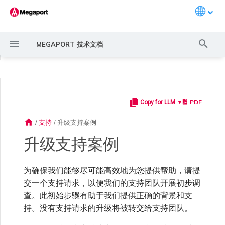
Languag
键
MEGAPORT 技术文档
入
◀
以
开
PDF
Copy for LLM ▼
Megaport 简介
常见连接场景
Megaport 服务加密指南
创建 Port
概述
概述
概述
概述
概述
概述
Megaport Marketplace 概
监控 Port、VXC、
Megaport Portal 用户与管
服务费用估算
概述
概述
概述
概述
升级案例
概述
创建 LAG
11:11 Systems
概述
概述
路由过滤
6WIND 概述
Anapaya 概述
Aruba SD-WAN 概述
Aviatrix Secure Edge 概述
Check Point CloudGuard 概
Cisco MVE 概述
Fortinet FortiGate 概述
Juniper MVE 概述
VM-Series Firewall
Peplink FusionHub 概述
Versa SD-WAN 概述
VMware SD-WAN 概述
IX 要求
编辑 IX
MegaIX 功能概述
激活 Port
Port 或 VXC 中断或抖动
MCR 中断或不可用
MVE 中断或不可用
IX 连接性
云服务提供商互联地址空间
始
述
Megaport Internet 和 IX
理员设置
述
home
/
支持
/
升级支持案例
搜
快速开始
常见多云连接场景
MACsec
订购交叉连接
创建私有 VXC
路由指南
Port
MCR 高级 VLAN 与路由功能
MVE 部署场景
冗余
Port 定价与合约条款
开通计费市场
创建 API 密钥
快速开始
激活
创建账户
将 Port 添加到 LAG
3DS Outscale
3DS Outscale MCR 连接
Aruba SD-WAN
路由通告
6WIND 授权网络功能
规划部署
规划部署
规划部署
规划部署
规划部署
规划部署
规划部署
规划部署
规划部署
加入 IX
更改合约 IX 的速率
MegaIX Looking Glass (路由
订购时的错误
Port 延迟
MCR 路由
MVE 互联网连接
IX BGP 路由
ExpressRoute 线路容量不足
Prisma SD-WAN
升级支持案例
索
创建个人资料
监控 MCR
管理个人资料
规划部署
诊断)
设置 Megaport 账户
使用 Megaport 解决方案现
IPsec
订购本地环路
迁移 VXC
Port
MCR 冗余
MVE 位置
设置 IX
VXC 定价与合约条款
分配财务角色
管理用户
创建 Megaport Terraform
强制多重身份验证
阿里云专线接入
阿里云 MCR 连接
路由汇总
规划部署
创建 MVE
创建 MVE
创建 MVE
创建 MVE
创建 MVE
创建 MVE
创建 MVE
创建 MVE
创建 MVE
AMS-IX 连接
迁移 IX
容量错误
Port 或 VXC 丢包
MCR BGP 会话中断
SD-WAN 管理连接
IX BGP 会话中断
为确保我们能够尽可能高效地为您提供帮助，请提
MCR
Port 与 VXC
Aviatrix
代化 MPLS 网络
申请连接
监控 MVE
配置电子邮件通知
Provider 配置文件
创建 MVE
IX 遥测
交一个支持请求，以便我们的支持团队开展初步调
查。此初始步骤有助于我们提供正确的背景和支
云原生 VPN 加密
Port 冗余
设置服务密钥
MCR
创建 MCR
MVE 冗余
Megaport Internet 定价与合
更新账单信息
创建 Port
设置单点登录
AWS Direct Connect
AWS Direct Connect
配置 BGP 高级设置
创建 MVE
创建 VXC
创建 VXC
创建 VXC
创建 VXC
创建 VXC
创建 VXC
France-IX 连接
关闭 IX
吞吐量与性能
其他 MCR 问题
Megaport Portal 控制台
管理 IX
创建 VXC
创建 VXC
创建 VXC
MVE
MCR
Cisco SD-WAN
持。没有支持请求的升级将被转交给支持团队。
作为服务提供商使用
Marketplace 通知
监控服务状态
更新公司信息
约条款
使用 Megaport Terraform
创建 VXC
BGP 社区
Megaport API 管理连接
Provider 创建和管理服务