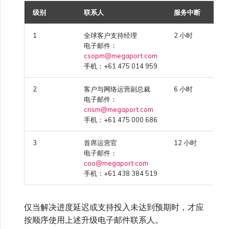
VXC、Megaport Internet 和
限制与配额
OVHcloud
级别
联系人
服务中断
IX 计费
MCR 私有云间互联
SAP HANA Enterprise
Cisco
在演示环境中测试
锁定 Megaport 服务
创建 MCR
Cloud
1
全球客户支持经理
2 小时
电子邮件：
Salesforce Express
客户注册与入驻
终止 MCR
csopm@megaport.com
Connect
Fortinet FortiGate
客户安全责任
Megaport 授权书
使用 API 创建 MCR VXC
手机：+61 475 014 959
2
客户与网络运营副总裁
6 小时
SAP
Megaport Portal 认证常见
Juniper
从 MCR 创建到 Azure 的
电子邮件：
问题
VXC
cnsm@megaport.com
手机：+61 475 000 686
VMware Cloud
Palo Alto Networks
X-Auth Token 弃用常见问题
从 MVE 创建到 AWS 的 VXC
3
首席运营官
12 小时
电子邮件：
Wasabi
Peplink FusionHub
coo@megaport.com
API 弃用常见问题
从 MVE 创建到 Azure 的
手机：+61 438 384 519
VXC
Versa SD-WAN
单点登录（SSO）功能与使
仅当解决进度延迟或支持投入未达到预期时，才应
用说明
从 MVE 创建到 Google 的
按顺序使用上述升级电子邮件联系人。
VXC