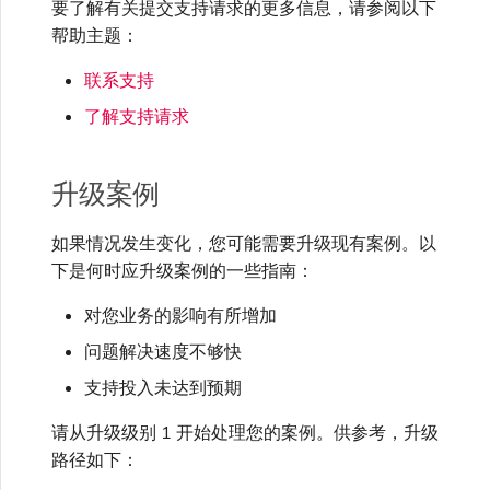
要了解有关提交支持请求的更多信息，请参阅以下
高速跨云加密
链路聚合组（LAG）
使用服务密钥创建连接
MVE
创建 MCR VXC
vNIC 连接类型
信用卡付款
创建服务密钥
邀请用户加入账户
创建 VXC
连接 MVE
连接 MVE
连接 MVE
连接 MVE
连接 MVE
连接 MVE
终止 IX
VXC 连接性
了解服务页面
Azure ExpressRoute
Azure MCR 连接
连接 MVE
连接 MVE
连接 MVE
IX 工具与功能
MVE
Fortinet FortiGate
帮助主题：
Marketplace 常见问题
查看会话事件日志
管理最短合约期续订
IX 定价与合约条款
连接 MVE
城域 ID
Megaport 全球网状 WAN
使用 Megaport 资源进行
联系支持
Terraform 状态管理
配置 Q-in-Q
终止 Megaport Internet 连
配置 MCR
Megaport 网络中的 SSE 与
了解 Megaport 账单
创建 VXC
提供技术支持联系方式
连接 MVE
终止 MVE
终止 MVE
终止 MVE
终止 MVE
终止 MVE
终止 MVE
连接到 Latitude.sh
停用 Port
DigitalOcean MCR 连接
终止 MVE
将 MPLS 与 SDCI 集成
终止 MVE
Cisco Webex
IX
Palo Alto Networks
接
SASE
管理 Megaport
MCR 定价与合约条款
终止 MVE
了解支持请求
Megaport 上云即服务
Marketplace 个人资料
导入现有生产服务
更改合约 VXC 的速率
使用数据包过滤
客户现场服务
更改 VXC 配置
设置财务信息
终止 MVE
基于 FGSP 配置 Fortinet 防
了解位置信息
Google MCR 连接
终止 MVE
Cloudflare
云
Versa SD-WAN
6WIND
MVE 定价与合约条款
火墙高可用性
升级案例
添加和修改用户
使用 Terraform MCP
关闭 VXC 以进行故障转移测
在 MCR 中使用 IPsec
下载账单
创建到 AWS 的 VXC
更新公司信息
位置 ID
IBM Cloud Direct Link MCR
Google Cloud
如果情况发生变化，您可能需要升级现有案例。以
Megaport Internet
VMware SD-WAN
Server（公开测试版）
试
Anapaya
连接
下是何时应升级案例的一些指南：
管理用户角色
MCR 路由管理
Port 计费
创建到 Azure 的 VXC
重置密码
服务开通方式
IBM Cloud Direct Link
对您业务的影响有所增加
创建 Juniper 私有连接
Megaport Terraform
终止 VXC
Oracle MCR 连接
Aruba SD-WAN
Provider 常见问题
管理安全设置
问题解决速度不够快
MCR 计费
创建到 Google Cloud 的
登录 Megaport Portal
合作伙伴托管账户
MCR Looking Glass (路由诊
Latitude.sh
支持投入未达到预期
API
VXC
断)
OVHcloud MCR 连接
Aviatrix
Megaport Terraform
查看操作日志
请从升级级别 1 开始处理您的案例。供参考，升级
Provider 学习资料与资源
MVE 计费
技术规格
Oracle Cloud Infrastructure
Megaport Terraform
路径如下：
创建 Megaport Internet 连
MCR 的 NAT 工作原理
Salesforce MCR 连接
Check Point CloudGuard
Provider
监控维护和中断事件
接