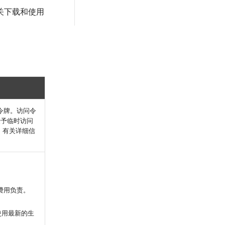
端；有关下载和使用
该令牌。访问令
分授予临时访问
。有关详细信
费用负责。
使用最新的生