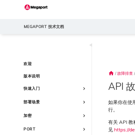
MEGAPORT 技术文档
◀
欢迎
home
/
故障排查
版本说明
API
快速入门
Megaport 简介
如果你在使用 
部署场景
快速开始
行。
常见连接场景
设置 Megaport 账户
加密
常见多云连接场景
有关 API
Megaport Portal 控制台
概述
Megaport 服务加密指南
使用 Megaport 解决方案现代
见
https://d
PORT
了解服务页面
创建账户
化 MPLS 网络
MACsec