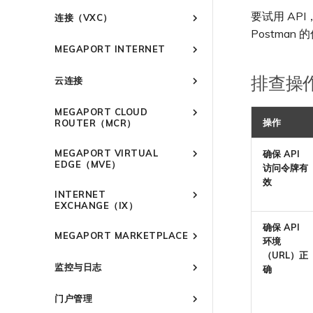
创建 Port
连接到 Latitude.sh
强制多重身份验证
作为服务提供商使用 Megaport
IPsec
要试用 API，
连接（VXC）
API 管理连接
订购交叉连接
了解位置信息
设置单点登录
云原生 VPN 加密
Postman
概述
Megaport 全球网状 WAN
订购本地环路
位置 ID
邀请用户加入账户
MEGAPORT INTERNET
高速跨云加密
创建私有 VXC
Megaport 上云即服务
Port 冗余
服务开通方式
提供技术支持联系方式
概述
迁移 VXC
排查操
云连接
链路聚合组（LAG）
合作伙伴托管账户
设置财务信息
路由指南
设置服务密钥
技术规格
更新公司信息
概述
停用 Port
创建 LAG
Port
MEGAPORT CLOUD
使用服务密钥创建连接
限制与配额
重置密码
Port
将 Port 添加到 LAG
操作
ROUTER（MCR）
MCR
配置 Q-in-Q
登录 Megaport Portal
MCR
11:11 Systems
概述
MVE
更改合约 VXC 的速率
MEGAPORT VIRTUAL
确保 API
3DS Outscale
MVE
概述
MCR 高级 VLAN 与路由功能
终止 Megaport Internet 连接
EDGE（MVE）
访问令牌有
关闭 VXC 以进行故障转移测试
阿里云专线接入
3DS Outscale MCR 连接
MCR 冗余
概述
效
概述
终止 VXC
INTERNET
AWS Direct Connect
阿里云 MCR 连接
创建 MCR
Aruba SD-WAN
MVE 部署场景
EXCHANGE（IX）
Azure ExpressRoute
AWS Direct Connect
AWS 连接概述
创建 MCR VXC
Aviatrix
AWS Direct Connect
MVE 位置
概述
确保 API
托管 VIF
配置 MCR
MEGAPORT MARKETPLACE
Cisco Webex
Azure MCR 连接
ExpressRoute
AWS MCR 连接
Cisco SD-WAN
Azure MVE 连接
AWS Direct Connect
AWS MVE 连接
MVE 冗余
环境
冗余
托管连接
使用数据包过滤
Cloudflare
DigitalOcean MCR 连接
ExpressRoute Direct
AWS Transit Gateway 跨
（URL）正
Megaport Marketplace 概述
Google MVE 连接
MVE 托管连接
vNIC 连接类型
Fortinet FortiGate
Azure MVE 连接
AWS MVE 连接
AWS MVE 连接
设置 IX
区域路由
监控与日志
确
专用连接
在 MCR 中使用 IPsec
Google Cloud
Google MCR 连接
ExpressRoute Metro
创建个人资料
其他 MVE 连接
MVE 托管 VIF
Megaport 网络中的 SSE 与
Google MVE 连接
Azure MVE 连接
MVE 托管连接
Palo Alto Networks
AWS Direct Connect
管理 IX
IX 要求
监控 Port、VXC、Megaport
SASE
AWS 连接冗余
MCR 路由管理
IBM Cloud Direct Link MCR
Azure 连接冗余
申请连接
IBM Cloud Direct Link
Google Cloud
其他 MVE 连接
Google MVE 连接
MVE 托管 VIF
门户管理
Versa SD-WAN
Azure MVE 连接
AWS Direct Connect
AWS MVE 连接
Internet 和 IX
加入 IX
IX 工具与功能
编辑 IX
连接
6WIND
AWS 公共连接
Azure 配对区域 - 高可用设
MCR Looking Glass (路由诊断)
路由过滤
Marketplace 通知
Latitude.sh
Google 连接冗余