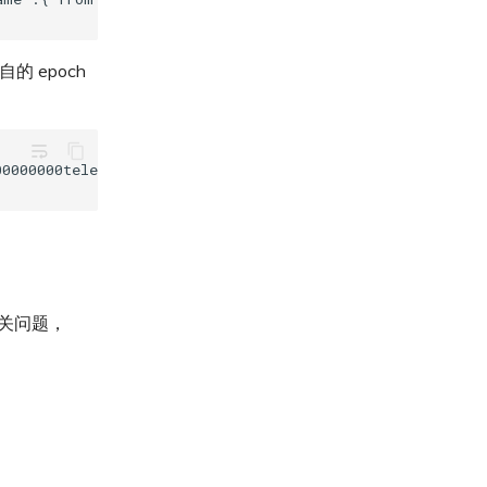
的 epoch
wrap_text
相关问题，