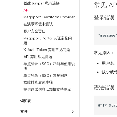
Megaport Terraform Provider
IX BGP 会话中断
配置 Palo Alto Networks
常见 A
创建 Juniper 私有连接
ExpressRoute 线路容量不足
终止 MVE
使用 API 创建 MCR VXC
常见问题
终止 MVE
高可用性
API
从 MCR 创建到 Azure 的 VXC
Megaport Terraform Provider
登录错误
学习资料与资源
Megaport Terraform Provider
从 MVE 创建到 AWS 的 VXC
在演示环境中测试
从 MVE 创建到 Azure 的 VXC
客户安全责任
从 MVE 创建到 Google 的 VXC
Megaport Portal 认证常见问
更改 IX 配置
题
迁移 VXC 和 IX
X-Auth Token 弃用常见问题
常见原因：
关闭 VXC 和 IX
API 弃用常见问题
监控服务状态
用户名
单点登录（SSO）功能与使用说
设置 OpenMetrics 服务监控
明
缺少或
Azure 服务密钥 API 响应字段
单点登录（SSO）常见问题
故障排查后续步骤
语法错误
提供调试信息以加快支持响应
词汇表
支持