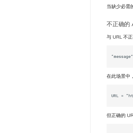
概述
当缺少必需
联系支持
支持请求门户
不正确的 A
了解支持请求
升级支持案例
与 URL 
发送反馈
网络维护
欧盟数字服务法
在此场景中，
但正确的 UR