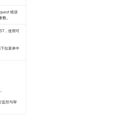
quest 错误
参数。
REST，使用可
的下拉菜单中
新。
进行监控与审