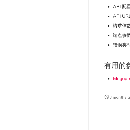
API 配
API UR
请求体
端点参
错误类
有用的
Megap
3 months 