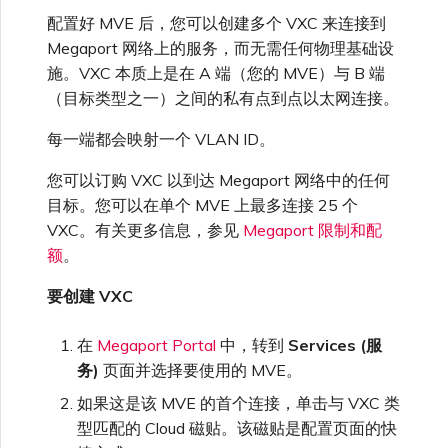
高速跨云加密
链路聚合组（LAG）
使用服务密钥创建连接
MVE
创建 MCR VXC
创建 VXC
连接 MVE
连接 MVE
连接 MVE
连接 MVE
连接 MVE
信用卡付款
创建服务密钥
升级支持案例
邀请用户加入账户
使用 Cisco Secure Firewall
终止 IX
VXC 连接性
了解服务页面
连接 MVE
连接 MVE
连接 MVE
Azure ExpressRoute
Azure MCR 连接
IX 工具与功能
配置好 MVE 后，您可以创建多个 VXC 来连接到
MVE
Fortinet FortiGate
连接 MVE
Marketplace 常见问题
查看会话事件日志
管理最短合约期续订
IX 定价与合约条款
Threat Defense Virtual 创建
连接 MVE
连接 MVE
城域 ID
Megaport 网络上的服务，而无需任何物理基础设
Megaport 全球网状 WAN
使用 Megaport 资源进行
MVE
施。VXC 本质上是在 A 端（您的 MVE）与 B 端
Terraform 状态管理
配置 Q-in-Q
终止 Megaport Internet 连
配置 MCR
连接 MVE
终止 MVE
终止 MVE
终止 MVE
终止 MVE
终止 MVE
了解 Megaport 账单
创建 VXC
发送反馈
提供技术支持联系方式
连接到 Latitude.sh
停用 Port
终止 MVE
将 MPLS 与 SDCI 集成
终止 MVE
DigitalOcean MCR 连接
Cisco Webex
IX
Palo Alto Networks
（目标类型之一）之间的私有点到点以太网连接。
接
终止 MVE
管理 Megaport
MCR 定价与合约条款
终止 MVE
终止 MVE
Megaport 上云即服务
Marketplace 个人资料
每一端都会映射一个 VLAN ID。
导入现有生产服务
更改合约 VXC 的速率
使用数据包过滤
终止 MVE
基于 FGSP 配置 Fortinet 防
客户现场服务
更改 VXC 配置
网络维护
设置财务信息
了解位置信息
终止 MVE
Google MCR 连接
Cloudflare
云
Versa SD-WAN
火墙高可用性
MVE 定价与合约条款
配置 Palo Alto Networks 高
您可以订购 VXC 以到达 Megaport 网络中的任何
添加和修改用户
可用性
目标。您可以在单个 MVE 上最多连接 25 个
使用 Terraform MCP
关闭 VXC 以进行故障转移测
在 MCR 中使用 IPsec
下载账单
创建到 AWS 的 VXC
欧盟数字服务法
更新公司信息
位置 ID
IBM Cloud Direct Link MCR
Google Cloud
Megaport Internet
VMware SD-WAN
Server（公开测试版）
试
VXC。有关更多信息，参见
Megaport 限制和配
连接
管理用户角色
额
。
MCR 路由管理
Port 计费
创建到 Azure 的 VXC
重置密码
服务开通方式
IBM Cloud Direct Link
创建 Juniper 私有连接
Megaport Terraform
终止 VXC
要创建 VXC
Oracle MCR 连接
Provider 常见问题
管理安全设置
MCR 计费
创建到 Google Cloud 的
登录 Megaport Portal
合作伙伴托管账户
MCR Looking Glass (路由诊
在
Megaport Portal
中，转到
Services (服
Latitude.sh
API
VXC
断)
OVHcloud MCR 连接
务)
页面并选择要使用的 MVE。
Megaport Terraform
查看操作日志
Provider 学习资料与资源
MVE 计费
如果这是该 MVE 的首个连接，单击与 VXC 类
技术规格
Oracle Cloud Infrastructure
Megaport Terraform
创建 Megaport Internet 连
MCR 的 NAT 工作原理
Salesforce MCR 连接
型匹配的 Cloud 磁贴。该磁贴是配置页面的快
Provider
监控维护和中断事件
接