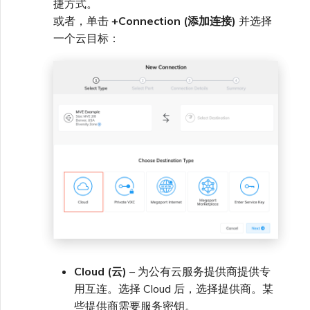
捷方式。
VXC、Megaport Internet 和
限制与配额
OVHcloud
或者，单击
+Connection (添加连接)
并选择
IX 计费
MCR 私有云间互联
SAP HANA Enterprise
一个云目标：
在演示环境中测试
锁定 Megaport 服务
创建 MCR
Cloud
Salesforce Express
客户注册与入驻
终止 MCR
Connect
客户安全责任
Megaport 授权书
使用 API 创建 MCR VXC
SAP
Megaport Portal 认证常见
从 MCR 创建到 Azure 的
问题
VXC
VMware Cloud
X-Auth Token 弃用常见问题
从 MVE 创建到 AWS 的 VXC
Wasabi
API 弃用常见问题
从 MVE 创建到 Azure 的
VXC
Cloud (云)
– 为公有云服务提供商提供专
单点登录（SSO）功能与使
用说明
用互连。选择 Cloud 后，选择提供商。某
从 MVE 创建到 Google 的
VXC
些提供商需要服务密钥。