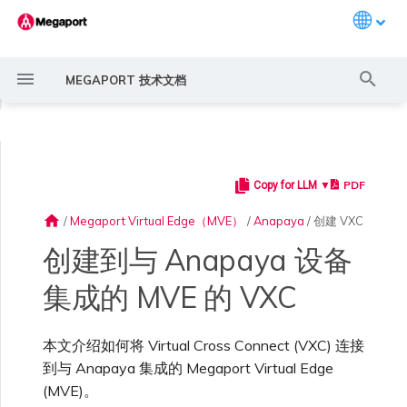
Languag
键
MEGAPORT 技术文档
入
◀
以
开
PDF
Copy for LLM ▼
Megaport 简介
常见连接场景
Megaport 服务加密指南
创建 Port
概述
概述
概述
概述
6WIND 概述
Aruba SD-WAN 概述
Aviatrix Secure Edge 概述
Check Point CloudGuard 概
Cisco MVE 概述
Fortinet FortiGate 概述
Juniper MVE 概述
VM-Series Firewall
Peplink FusionHub 概述
Versa SD-WAN 概述
VMware SD-WAN 概述
概述
Megaport Marketplace 概
监控 Port、VXC、
Megaport Portal 用户与管
服务费用估算
概述
概述
概述
概述
概述
将 MVE 连接到 MVE
概述
创建 LAG
11:11 Systems
概述
概述
路由过滤
创建 MVE 概述
创建 MVE 概述
使用 Juniper SSR 创建 MVE
Palo Alto Networks VM-
Palo Alto Networks Prisma
IX 要求
编辑 IX
MegaIX 功能概述
激活 Port
Port 或 VXC 中断或抖动
MCR 中断或不可用
MVE 中断或不可用
IX 连接性
云服务提供商互联地址空间
始
述
述
Megaport Internet 和 IX
理员设置
Series Firewall MVE 概述
MVE 概述
home
/
Megaport Virtual Edge（MVE）
/
Anapaya
/
创建 VXC
搜
快速开始
常见多云连接场景
MACsec
订购交叉连接
创建私有 VXC
路由指南
Port
MCR 高级 VLAN 与路由功能
6WIND 授权网络功能
规划部署
规划部署
规划部署
规划部署
规划部署
规划部署
规划部署
规划部署
冗余
Port 定价与合约条款
开通计费市场
创建 API 密钥
快速开始
激活
联系支持
终止 VXC
创建账户
将 Port 添加到 LAG
3DS Outscale
3DS Outscale MCR 连接
Aruba SD-WAN
路由通告
使用系统标签创建 MVE
创建路由型 MVE
加入 IX
更改合约 IX 的速率
MegaIX Looking Glass (路由
订购时的错误
Port 延迟
MCR 路由
MVE 互联网连接
IX BGP 路由
ExpressRoute 线路容量不足
Prisma SD-WAN
创建到与 Anapaya 设备
索
规划部署
创建个人资料
监控 MCR
管理个人资料
规划部署
规划部署
诊断)
集成的 MVE 的 VXC
设置 Megaport 账户
使用 Megaport 解决方案现
IPsec
订购本地环路
迁移 VXC
Port
MCR 冗余
规划部署
创建 MVE
创建 MVE
创建 MVE
创建 MVE
创建 MVE
创建 MVE
创建 MVE
创建 MVE
设置 IX
VXC 定价与合约条款
分配财务角色
管理用户
创建 Megaport Terraform
支持请求门户
强制多重身份验证
阿里云专线接入
阿里云 MCR 连接
路由汇总
手动创建 MVE
创建 SD-WAN MVE
AMS-IX 连接
迁移 IX
容量错误
Port 或 VXC 丢包
MCR BGP 会话中断
SD-WAN 管理连接
IX BGP 会话中断
MCR
Port 与 VXC
Aviatrix
代化 MPLS 网络
创建 MVE
申请连接
监控 MVE
配置电子邮件通知
Provider 配置文件
创建 VM-Series MVE
创建 Prisma MVE
IX 遥测
本文介绍如何将 Virtual Cross Connect (VXC) 连接
云原生 VPN 加密
Port 冗余
设置服务密钥
MCR
创建 MCR
创建 MVE
创建 VXC
创建 VXC
创建 VXC
创建 VXC
创建 VXC
Megaport Internet 定价与合
更新账单信息
创建 Port
了解支持请求
设置单点登录
AWS Direct Connect
AWS Direct Connect
配置 BGP 高级设置
使用 Cisco Meraki 创建 MVE
France-IX 连接
关闭 IX
吞吐量与性能
其他 MCR 问题
Megaport Portal 控制台
创建 VXC
创建 VXC
创建 VXC
管理 IX
到与 Anapaya 集成的 Megaport Virtual Edge
MVE
MCR
Cisco SD-WAN
作为服务提供商使用
创建 VXC
Marketplace 通知
监控服务状态
更新公司信息
约条款
使用 Megaport Terraform
创建 VXC
创建 VXC
BGP 社区
(MVE)。
Megaport API 管理连接
Provider 创建和管理服务