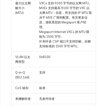
最大以太网
VXCs 支持 9100 字节的以太网 MTU。
VXC、Megaport Internet 和
OVHcloud
帧大小
MVEs 支持最高 9100 字节的 VXC 以
IX 计费
MCR 私有云间互联
SAP HANA Enterprise
Cisco
(MTU)
太网 MTU；但是，所支持的 IP MTU 取
在演示环境中测试
锁定 Megaport 服务
创建 MCR
Cloud
决于 MVE 厂商和配置。有关更多信
Salesforce Express
息，请联系您的 Megaport 客户经
客户注册与入驻
终止 MCR
Connect
理。
Fortinet FortiGate
客户安全责任
Megaport 授权书
使用 API 创建 MCR VXC
Megaport Internet VXCs 的 MTU 限
制为 1500 字节。
IX 和许多 CSP 端口不支持巨帧，但都
SAP
Megaport Portal 认证常见
Juniper
从 MCR 创建到 Azure 的
支持标准的 1500 字节 MTU。
问题
VXC
VLAN 以太
0x8100
VMware Cloud
Palo Alto Networks
网类型
X-Auth Token 弃用常见问题
从 MVE 创建到 AWS 的 VXC
Q-in-Q
支持
Wasabi
Peplink FusionHub
(802.1ad)
API 弃用常见问题
从 MVE 创建到 Azure 的
VXC
CoS 级别
标准
Versa SD-WAN
单点登录（SSO）功能与使
单播帧转发
无条件转发
用说明
从 MVE 创建到 Google 的
VXC