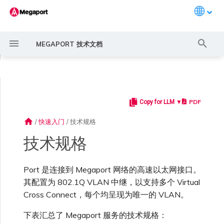
Languag
键
MEGAPORT 技术文档
入
◀
以
开
PDF
Copy for LLM ▼
概述
常见连接场景
Megaport 服务加密指南
创建 Port
概述
概述
概述
概述
概述
概述
Megaport Marketplace 概
监控 Port、VXC、
Megaport Portal 用户与管
服务费用估算
概述
概述
概述
概述
概述
二层控制协议隧道化
创建 LAG
11:11 Systems
概述
概述
路由过滤
6WIND 概述
Anapaya 概述
Aruba SD-WAN 概述
Aviatrix Secure Edge 概述
Check Point CloudGuard 概
Cisco MVE 概述
Fortinet FortiGate 概述
Juniper MVE 概述
VM-Series Firewall
Peplink FusionHub 概述
Versa SD-WAN 概述
VMware SD-WAN 概述
IX 要求
编辑 IX
MegaIX 功能概述
激活 Port
Port 或 VXC 中断或抖动
MCR 中断或不可用
MVE 中断或不可用
IX 连接性
云服务提供商互联地址空间
始
述
Megaport Internet 和 IX
理员设置
述
home
/
快速入门
/
技术规格
搜
创建账户
常见多云连接场景
MACsec
订购交叉连接
创建私有 VXC
路由指南
Port
MCR 高级 VLAN 与路由功能
MVE 部署场景
冗余
Port 定价与合约条款
开通计费市场
创建 API 密钥
快速开始
激活
联系支持
将 Port 添加到 LAG
3DS Outscale
3DS Outscale MCR 连接
Aruba SD-WAN
路由通告
6WIND 授权网络功能
规划部署
规划部署
规划部署
规划部署
规划部署
规划部署
规划部署
规划部署
规划部署
加入 IX
更改合约 IX 的速率
MegaIX Looking Glass (路由
订购时的错误
Port 延迟
MCR 路由
MVE 互联网连接
IX BGP 路由
ExpressRoute 线路容量不足
Prisma SD-WAN
技术规格
索
创建个人资料
监控 MCR
管理个人资料
规划部署
诊断)
强制多重身份验证
使用 Megaport 解决方案现
IPsec
订购本地环路
迁移 VXC
Port
MCR 冗余
MVE 位置
设置 IX
VXC 定价与合约条款
分配财务角色
管理用户
创建 Megaport Terraform
支持请求门户
阿里云专线接入
阿里云 MCR 连接
路由汇总
规划部署
创建 MVE
创建 MVE
创建 MVE
创建 MVE
创建 MVE
创建 MVE
创建 MVE
创建 MVE
创建 MVE
AMS-IX 连接
迁移 IX
容量错误
Port 或 VXC 丢包
MCR BGP 会话中断
SD-WAN 管理连接
IX BGP 会话中断
Port 是连接到 Megaport 网络的高速以太网接口。
MCR
Port 与 VXC
Aviatrix
代化 MPLS 网络
申请连接
监控 MVE
配置电子邮件通知
Provider 配置文件
创建 MVE
IX 遥测
其配置为 802.1Q VLAN 中继，以支持多个 Virtual
Cross Connect，每个均呈现为唯一的 VLAN。
设置单点登录
云原生 VPN 加密
Port 冗余
设置服务密钥
MCR
创建 MCR
MVE 冗余
Megaport Internet 定价与合
更新账单信息
创建 Port
了解支持请求
AWS Direct Connect
AWS Direct Connect
配置 BGP 高级设置
创建 MVE
创建 VXC
创建 VXC
创建 VXC
创建 VXC
创建 VXC
创建 VXC
France-IX 连接
关闭 IX
吞吐量与性能
其他 MCR 问题
管理 IX
创建 VXC
创建 VXC
创建 VXC
MVE
MCR
Cisco SD-WAN
作为服务提供商使用
Marketplace 通知
监控服务状态
更新公司信息
约条款
使用 Megaport Terraform
创建 VXC
BGP 社区
下表汇总了 Megaport 服务的技术规格：
Megaport API 管理连接
Provider 创建和管理服务