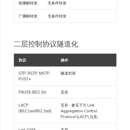
VMware SD-WAN
组播帧转发
无条件转发
单点登录（SSO）常见问题
广播帧转发
无条件转发
更改 IX 配置
使用 MVE 控制台
故障排查后续步骤
迁移 VXC 和 IX
MVE 常见问题
二层控制协议隧道化
提供调试信息以加快支持响应
关闭 VXC 和 IX
协议
操作
监控服务状态
STP
,
RSTP
,
MSTP
,
隧道封装
PVST+
设置 OpenMetrics 服务监控
PAUSE (802.3x)
丢弃
LACP
丢弃 - 参见下方 Link
Azure 服务密钥 API 响应字
(802.1ax/802.3ad)
Aggregation Control
段
Protocol (LACP) 注意。
Link OAM
丢弃