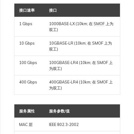
邀请用户加入账户
高速跨云加密
链路聚合组（LAG）
使用服务密钥创建连接
MVE
创建 MCR VXC
vNIC 连接类型
信用卡付款
创建服务密钥
升级支持案例
创建 VXC
连接 MVE
连接 MVE
连接 MVE
连接 MVE
连接 MVE
连接 MVE
终止 IX
VXC 连接性
Azure ExpressRoute
Azure MCR 连接
连接 MVE
连接 MVE
连接 MVE
IX 工具与功能
MVE
Fortinet FortiGate
接口速率
接口
Marketplace 常见问题
查看会话事件日志
管理最短合约期续订
IX 定价与合约条款
连接 MVE
城域 ID
Megaport 全球网状 WAN
使用 Megaport 资源进行
Terraform 状态管理
提供技术支持联系方式
配置 Q-in-Q
终止 Megaport Internet 连
配置 MCR
Megaport 网络中的 SSE 与
了解 Megaport 账单
创建 VXC
发送反馈
连接 MVE
终止 MVE
终止 MVE
终止 MVE
终止 MVE
终止 MVE
终止 MVE
1 Gbps
1000BASE-LX (10km; 在
SMOF
上为
停用 Port
DigitalOcean MCR 连接
终止 MVE
将 MPLS 与 SDCI 集成
终止 MVE
Cisco Webex
IX
Palo Alto Networks
双工)
接
SASE
管理 Megaport
MCR 定价与合约条款
终止 MVE
Megaport 上云即服务
Marketplace 个人资料
导入现有生产服务
设置财务信息
更改合约 VXC 的速率
使用数据包过滤
客户现场服务
更改 VXC 配置
网络维护
终止 MVE
基于 FGSP 配置 Fortinet 防
10 Gbps
10GBASE-LR (10km; 在 SMOF 上为
Google MCR 连接
终止 MVE
Cloudflare
云
Versa SD-WAN
6WIND
MVE 定价与合约条款
火墙高可用性
双工)
添加和修改用户
使用 Terraform MCP
更新公司信息
关闭 VXC 以进行故障转移测
在 MCR 中使用 IPsec
下载账单
创建到 AWS 的 VXC
欧盟数字服务法
100 Gbps
100GBASE-LR4 (10km; 在 SMOF 上
IBM Cloud Direct Link MCR
Google Cloud
Megaport Internet
VMware SD-WAN
Server（公开测试版）
试
为双工)
Anapaya
连接
管理用户角色
重置密码
MCR 路由管理
Port 计费
创建到 Azure 的 VXC
400 Gbps
400GBASE-LR4 (10km; 在 SMOF 上
IBM Cloud Direct Link
创建 Juniper 私有连接
Megaport Terraform
终止 VXC
为双工)
Oracle MCR 连接
Aruba SD-WAN
Provider 常见问题
管理安全设置
登录 Megaport Portal
MCR 计费
创建到 Google Cloud 的
MCR Looking Glass (路由诊
Latitude.sh
API
VXC
断)
OVHcloud MCR 连接
Aviatrix
服务属性
服务参数/值
Megaport Terraform
查看操作日志
Provider 学习资料与资源
MVE 计费
Oracle Cloud Infrastructure
MAC 层
IEEE 802.3-2002
Megaport Terraform
创建 Megaport Internet 连
MCR 的 NAT 工作原理
Salesforce MCR 连接
Check Point CloudGuard
Provider
监控维护和中断事件
接