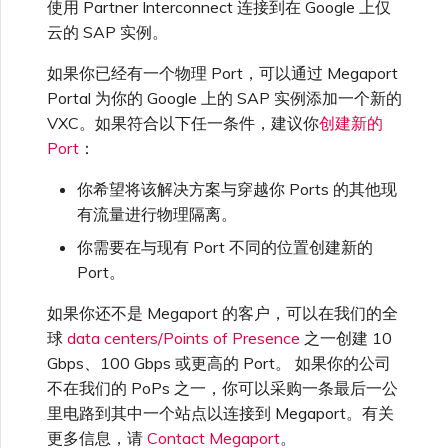
使用 Partner Interconnect 连接到在 Google 上仅
高速跨云加密
链路聚合组（LAG）
使用服务密钥创建连接
MVE
AWS 连接冗余
Azure 配对区域 - 高可用设
创建 MCR VXC
vNIC 连接类型
信用卡付款
创建服务密钥
升级支持案例
邀请用户加入账户
创建 VXC
连接 MVE
连接 MVE
连接 MVE
连接 MVE
连接 MVE
连接 MVE
终止 IX
VXC 连接性
了解服务页面
Azure MCR 连接
查看连接设置
连接 MVE
连接 MVE
连接 MVE
IX 工具与功能
Fortinet FortiGate
MVE
云的 SAP 实例。
什么是 Google Cloud 上
计
Marketplace 常见问题
查看会话事件日志
管理最短合约期续订
IX 定价与合约条款
连接 MVE
城域 ID
的 SAP？
Megaport 全球网状 WAN
使用 Megaport 资源进行
如果你已经有一个物理 Port，可以通过 Megaport
Terraform 状态管理
配置 Q-in-Q
终止 Megaport Internet 连
AWS 公共连接
配置 MCR
Megaport 网络中的 SSE 与
了解 Megaport 账单
创建 VXC
发送反馈
提供技术支持联系方式
连接 MVE
终止 MVE
终止 MVE
终止 MVE
终止 MVE
终止 MVE
终止 MVE
连接到 Latitude.sh
停用 Port
DigitalOcean MCR 连接
终止 MVE
将 MPLS 与 SDCI 集成
终止 MVE
Palo Alto Networks
IX
Portal 为你的 Google 上的 SAP 实例添加一个新的
接
SASE
管理 Megaport
MCR 定价与合约条款
终止 MVE
在 Google Cloud 上使用
Megaport 上云即服务
Marketplace 个人资料
VXC。如果符合以下任一条件，建议你
创建新的
SAP 有哪些优势？
导入现有生产服务
更改合约 VXC 的速率
AWS 加密选项
使用数据包过滤
客户现场服务
更改 VXC 配置
网络维护
设置财务信息
终止 MVE
基于 FGSP 配置 Fortinet 防
了解位置信息
Google MCR 连接
终止 MVE
Port
：
Versa SD-WAN
云
6WIND
MVE 定价与合约条款
火墙高可用性
添加和修改用户
你希望将该解决方案与穿越你 Ports 的其他现
Google 资源
使用 Terraform MCP
关闭 VXC 以进行故障转移测
AWS 上的 Salesforce
在 MCR 中使用 IPsec
下载账单
创建到 AWS 的 VXC
欧盟数字服务法
更新公司信息
位置 ID
IBM Cloud Direct Link MCR
有流量进行物理隔离。
VMware SD-WAN
Megaport Internet
Server（公开测试版）
试
Hyperforce
连接
Anapaya
你需要在与现有 Port 不同的位置创建新的
管理用户角色
Port。
MCR 路由管理
Port 计费
创建到 Azure 的 VXC
重置密码
服务开通方式
创建 Juniper 私有连接
Megaport Terraform
终止 VXC
AWS 上的 Snowflake
Oracle MCR 连接
Aruba SD-WAN
如果你还不是 Megaport 的客户，可以在我们的全
Provider 常见问题
管理安全设置
MCR 计费
创建到 Google Cloud 的
登录 Megaport Portal
球
data centers/Points of Presence
之一创建 10
合作伙伴托管账户
MCR Looking Glass (路由诊
API
AWS Outposts Rack
VXC
OVHcloud MCR 连接
断)
Gbps、100 Gbps 或更高的 Port。 如果你的公司
Aviatrix
Megaport Terraform
查看操作日志
不在我们的 PoPs 之一，你可以采购一条最后一公
Provider 学习资料与资源
MVE 计费
技术规格
里电路到其中一个站点以连接到 Megaport。有关
Megaport Terraform
AWS 常见问题
创建 Megaport Internet 连
Salesforce MCR 连接
MCR 的 NAT 工作原理
Check Point CloudGuard
更多信息，请
Contact Megaport
。
Provider
监控维护和中断事件
接