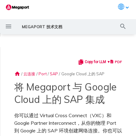
Languag
键
MEGAPORT 技术文档
入
◀
以
开
PDF
Copy for LLM ▼
Megaport 简介
常见连接场景
Megaport 服务加密指南
创建 Port
概述
概述
AWS 连接概述
ExpressRoute
Google Cloud
OVHcloud Connect
AWS 上的 VMware Cloud
概述
概述
概述
概述
概述
Megaport Marketplace 概
监控 Port、VXC、
Megaport Portal 用户与管
服务费用估算
概述
概述
概述
概述
概述
SAP on Google Cloud
概述
创建 LAG
AWS MCR 连接
AWS Direct Connect
AWS Direct Connect
AWS MVE 连接
AWS Direct Connect
AWS Direct Connect
AWS Direct Connect
AWS Direct Connect
路由过滤
6WIND 概述
Anapaya 概述
Aruba SD-WAN 概述
Aviatrix Secure Edge 概述
Check Point CloudGuard 概
Cisco MVE 概述
Fortinet FortiGate 概述
Juniper MVE 概述
VM-Series Firewall
Peplink FusionHub 概述
Versa SD-WAN 概述
VMware SD-WAN 概述
IX 要求
编辑 IX
MegaIX 功能概述
激活 Port
Port 或 VXC 中断或抖动
MCR 中断或不可用
MVE 中断或不可用
IX 连接性
云服务提供商互联地址空间
始
述
Megaport Internet 和 IX
理员设置
述
home
/
云连接
/
Port
/
SAP
/
Google Cloud 上的 SAP
搜
开始之前
快速开始
常见多云连接场景
MACsec
订购交叉连接
创建私有 VXC
路由指南
托管 VIF
ExpressRoute Direct
Google 连接冗余
OVHcloud Connect Direct
Azure VMware 解决方案
3DS Outscale MCR 连接
Aruba SD-WAN
MCR 高级 VLAN 与路由功能
MVE 部署场景
冗余
Port 定价与合约条款
开通计费市场
创建 API 密钥
快速开始
激活
联系支持
创建账户
将 Port 添加到 LAG
AWS Transit Gateway 跨区
Azure MVE 连接
路由通告
6WIND 授权网络功能
规划部署
规划部署
规划部署
规划部署
规划部署
规划部署
规划部署
规划部署
规划部署
加入 IX
更改合约 IX 的速率
MegaIX Looking Glass (路由
订购时的错误
Port 延迟
MCR 路由
MVE 互联网连接
IX BGP 路由
ExpressRoute 线路容量不足
Azure MVE 连接
Azure MVE 连接
Azure MVE 连接
Azure MVE 连接
Azure MVE 连接
Azure MVE 连接
Prisma SD-WAN
将 Megaport 与 Google
索
创建个人资料
监控 MCR
管理个人资料
域路由
规划部署
诊断)
Cloud 上的 SAP 集成
将 Megaport 连接到
设置 Megaport 账户
使用 Megaport 解决方案现
IPsec
订购本地环路
迁移 VXC
Port
托管连接
ExpressRoute Metro
阿里云 MCR 连接
MCR 冗余
MVE 位置
设置 IX
VXC 定价与合约条款
分配财务角色
管理用户
创建 Megaport Terraform
支持请求门户
强制多重身份验证
Google MVE 连接
路由汇总
规划部署
创建 MVE
创建 MVE
创建 MVE
创建 MVE
创建 MVE
创建 MVE
创建 MVE
创建 MVE
创建 MVE
AMS-IX 连接
迁移 IX
容量错误
Port 或 VXC 丢包
MCR BGP 会话中断
SD-WAN 管理连接
IX BGP 会话中断
Aviatrix
Port 与 VXC
Google MVE 连接
Google MVE 连接
Google MVE 连接
Google MVE 连接
Google MVE 连接
Google MVE 连接
Google Cloud 上的 SAP
代化 MPLS 网络
申请连接
监控 MVE
配置电子邮件通知
Provider 配置文件
创建 MVE
IX 遥测
你可以通过 Virtual Cross Connect（VXC）和
云原生 VPN 加密
Port 冗余
设置服务密钥
MCR
专用连接
Azure 连接冗余
AWS Direct Connect
创建 MCR
MVE 冗余
Megaport Internet 定价与合
更新账单信息
创建 Port
了解支持请求
设置单点登录
其他 MVE 连接
配置 BGP 高级设置
创建 MVE
创建 VXC
创建 VXC
创建 VXC
创建 VXC
创建 VXC
创建 VXC
France-IX 连接
关闭 IX
吞吐量与性能
其他 MCR 问题
Megaport Portal 控制台
管理 IX
其他 MVE 连接
其他 MVE 连接
其他 MVE 连接
其他 MVE 连接
其他 MVE 连接
其他 MVE 连接
创建 VXC
创建 VXC
创建 VXC
Google Partner Interconnect，从你的物理 Port
Cisco SD-WAN
MCR
作为服务提供商使用
Marketplace 通知
监控服务状态
更新公司信息
约条款
使用 Megaport Terraform
背景信息
创建 VXC
BGP 社区
到 Google 上的 SAP 环境创建网络连接。你也可以
Megaport API 管理连接
Provider 创建和管理服务