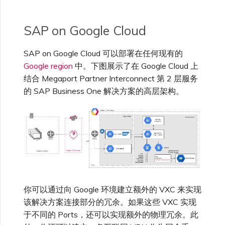
VXC、Megaport Internet 和
限制与配额
IX 计费
SAP HANA Enterprise
MCR 私有云间互联
Cisco
SAP on Google Cloud
在演示环境中测试
锁定 Megaport 服务
创建 MCR
Cloud
客户注册与入驻
终止 MCR
SAP on Google Cloud 可以部署在任何现有的
Fortinet FortiGate
客户安全责任
Megaport 授权书
使用 API 创建 MCR VXC
Google region
中。下图展示了在 Google Cloud 上
结合 Megaport Partner Interconnect 第 2 层服务
的 SAP Business One 解决方案的高层架构。
Megaport Portal 认证常见
Juniper
从 MCR 创建到 Azure 的
问题
VXC
Palo Alto Networks
X-Auth Token 弃用常见问题
从 MVE 创建到 AWS 的 VXC
Peplink FusionHub
API 弃用常见问题
从 MVE 创建到 Azure 的
VXC
你可以通过向 Google 环境建立额外的 VXC 来实现
Versa SD-WAN
单点登录（SSO）功能与使
该解决方案连接部分的冗余。如果这些 VXC 实现
用说明
从 MVE 创建到 Google 的
于不同的 Ports，还可以实现额外的物理冗余。此
VXC