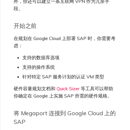
外，你还可以建立一条互联网 VPN 作为冗余手
VMware SD-WAN
段。
单点登录（SSO）常见问题
更改 IX 配置
使用 MVE 控制台
开始之前
故障排查后续步骤
迁移 VXC 和 IX
在规划在 Google Cloud 上部署 SAP 时，你需要考
MVE 常见问题
虑：
提供调试信息以加快支持响应
关闭 VXC 和 IX
支持的数据库选项
支持的操作系统
监控服务状态
针对特定 SAP 服务计划的认证 VM 类型
硬件容量规划文档和
Quick Sizer
等工具可以帮助
设置 OpenMetrics 服务监控
你确定在 Google 上实施 SAP 所需的硬件规格。
Azure 服务密钥 API 响应字
将 Megaport 连接到 Google Cloud 上的
段
SAP