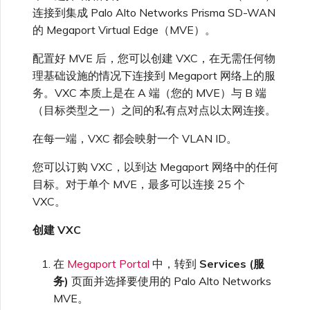
高速跨云加密
链路聚合组（LAG）
使用服务密钥创建连接
MVE
创建 MCR VXC
创建 VXC
连接 MVE
连接 MVE
连接 MVE
连接 MVE
连接 MVE
连接 MVE
信用卡付款
创建服务密钥
升级支持案例
邀请用户加入账户
使用 Cisco Secure Firewall
终止 IX
VXC 连接性
连接到集成 Palo Alto Networks Prisma SD-WAN
了解服务页面
连接 MVE
连接 MVE
连接 MVE
Azure ExpressRoute
Azure MCR 连接
IX 工具与功能
MVE
Fortinet FortiGate
连接 MVE
连接 MVE
Marketplace 常见问题
查看会话事件日志
管理最短合约期续订
IX 定价与合约条款
Threat Defense Virtual 创建
城域 ID
的 Megaport Virtual Edge（MVE）。
Megaport 全球网状 WAN
使用 Megaport 资源进行
MVE
Terraform 状态管理
配置 Q-in-Q
终止 Megaport Internet 连
配置 MCR
连接 MVE
终止 MVE
终止 MVE
终止 MVE
终止 MVE
终止 MVE
终止 MVE
了解 Megaport 账单
创建 VXC
发送反馈
提供技术支持联系方式
连接到 Latitude.sh
停用 Port
终止 MVE
将 MPLS 与 SDCI 集成
终止 MVE
DigitalOcean MCR 连接
配置好 MVE 后，您可以创建 VXC，在无需任何物
Cisco Webex
IX
Palo Alto Networks
接
终止 MVE
终止 MVE
管理 Megaport
MCR 定价与合约条款
理基础设施的情况下连接到 Megaport 网络上的服
Megaport 上云即服务
Marketplace 个人资料
务。VXC 本质上是在 A 端（您的 MVE）与 B 端
导入现有生产服务
更改合约 VXC 的速率
使用数据包过滤
终止 MVE
基于 FGSP 配置 Fortinet 防
客户现场服务
更改 VXC 配置
网络维护
设置财务信息
了解位置信息
终止 MVE
Google MCR 连接
Cloudflare
（目标类型之一）之间的私有点对点以太网连接。
云
Versa SD-WAN
火墙高可用性
配置 Palo Alto Networks 高
MVE 定价与合约条款
可用性
添加和修改用户
在每一端，VXC 都会映射一个 VLAN ID。
使用 Terraform MCP
关闭 VXC 以进行故障转移测
在 MCR 中使用 IPsec
下载账单
创建到 AWS 的 VXC
欧盟数字服务法
更新公司信息
位置 ID
IBM Cloud Direct Link MCR
Google Cloud
Megaport Internet
VMware SD-WAN
Server（公开测试版）
试
连接
您可以订购 VXC，以到达 Megaport 网络中的任何
管理用户角色
目标。对于单个 MVE，最多可以连接 25 个
MCR 路由管理
Port 计费
创建到 Azure 的 VXC
重置密码
服务开通方式
IBM Cloud Direct Link
创建 Juniper 私有连接
VXC。
Megaport Terraform
终止 VXC
Oracle MCR 连接
Provider 常见问题
管理安全设置
创建 VXC
MCR 计费
创建到 Google Cloud 的
登录 Megaport Portal
合作伙伴托管账户
MCR Looking Glass (路由诊
Latitude.sh
API
VXC
断)
OVHcloud MCR 连接
Megaport Terraform
查看操作日志
在
Megaport Portal
中，转到
Services (服
Provider 学习资料与资源
MVE 计费
技术规格
务)
页面并选择要使用的 Palo Alto Networks
Oracle Cloud Infrastructure
Megaport Terraform
创建 Megaport Internet 连
MCR 的 NAT 工作原理
Salesforce MCR 连接
MVE。
Provider
监控维护和中断事件
接