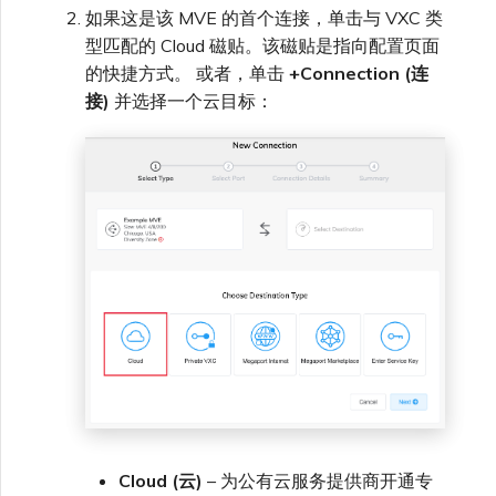
如果这是该 MVE 的首个连接，单击与 VXC 类
VXC、Megaport Internet 和
限制与配额
OVHcloud
IX 计费
MCR 私有云间互联
SAP HANA Enterprise
型匹配的 Cloud 磁贴。该磁贴是指向配置页面
在演示环境中测试
锁定 Megaport 服务
创建 MCR
Cloud
的快捷方式。 或者，单击
+Connection (连
接)
并选择一个云目标：
Salesforce Express
客户注册与入驻
终止 MCR
Connect
客户安全责任
Megaport 授权书
使用 API 创建 MCR VXC
SAP
Megaport Portal 认证常见
从 MCR 创建到 Azure 的
问题
VXC
VMware Cloud
X-Auth Token 弃用常见问题
从 MVE 创建到 AWS 的 VXC
Wasabi
API 弃用常见问题
从 MVE 创建到 Azure 的
VXC
单点登录（SSO）功能与使
用说明
从 MVE 创建到 Google 的
Cloud (云)
– 为公有云服务提供商开通专
VXC