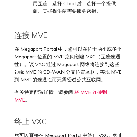
用互连。选择 Cloud 后，选择一个提供
单点登录（SSO）常见问题
商。某些提供商需要服务密钥。
更改 IX 配置
故障排查后续步骤
连接 MVE
迁移 VXC 和 IX
在 Megaport Portal 中，您可以在位于两个或多个
提供调试信息以加快支持响应
关闭 VXC 和 IX
Megaport 位置的 MVE 之间创建 VXC（互连连通
性）。该 VXC 通过 Megaport 网络将连接到这些
边缘 MVE 的 SD-WAN 分支位置互联，实现 MVE
监控服务状态
到 MVE 的连通性而无需经过公共互联网。
有关特定配置详情，请参阅
将 MVE 连接到
设置 OpenMetrics 服务监控
MVE
。
Azure 服务密钥 API 响应字
终止 VXC
段
您可以直接在 Megaport Portal 中终止 VXC。终止