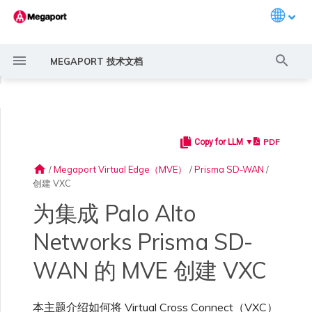
Languag
键
MEGAPORT 技术文档
入
◀
以
开
PDF
Copy for LLM ▼
Megaport 简介
常见连接场景
Megaport 服务加密指南
创建 Port
概述
概述
概述
概述
6WIND 概述
Anapaya 概述
Aruba SD-WAN 概述
Aviatrix Secure Edge 概述
Check Point CloudGuard 概
Cisco MVE 概述
Fortinet FortiGate 概述
Juniper MVE 概述
Palo Alto Networks VM-
Peplink FusionHub 概述
Versa SD-WAN 概述
VMware SD-WAN 概述
概述
Megaport Marketplace 概
监控 Port、VXC、
Megaport Portal 用户与管
服务费用估算
概述
概述
概述
概述
概述
连接 MVE
概述
创建 LAG
11:11 Systems
概述
概述
路由过滤
创建 MVE 概述
创建 MVE 概述
使用 Juniper SSR 创建 MVE
IX 要求
编辑 IX
MegaIX 功能概述
激活 Port
Port 或 VXC 中断或抖动
MCR 中断或不可用
MVE 中断或不可用
IX 连接性
云服务提供商互联地址空间
始
述
Series Firewall MVE 概述
述
Megaport Internet 和 IX
理员设置
home
/
Megaport Virtual Edge（MVE）
/
Prisma SD-WAN
/
搜
创建 VXC
快速开始
常见多云连接场景
MACsec
订购交叉连接
创建私有 VXC
路由指南
Port
MCR 高级 VLAN 与路由功能
6WIND 授权网络功能
规划部署
规划部署
规划部署
规划部署
规划部署
规划部署
规划部署
规划部署
规划部署
冗余
Port 定价与合约条款
开通计费市场
创建 API 密钥
快速开始
激活
联系支持
终止 VXC
创建账户
将 Port 添加到 LAG
3DS Outscale
3DS Outscale MCR 连接
Aruba SD-WAN
路由通告
使用系统标签创建 MVE
创建路由型 MVE
加入 IX
更改合约 IX 的速率
MegaIX Looking Glass (路由
订购时的错误
Port 延迟
MCR 路由
MVE 互联网连接
IX BGP 路由
ExpressRoute 线路容量不足
索
规划部署
规划部署
创建个人资料
监控 MCR
管理个人资料
诊断)
为集成 Palo Alto
设置 Megaport 账户
使用 Megaport 解决方案现
IPsec
订购本地环路
迁移 VXC
Port
MCR 冗余
规划部署
创建 MVE
创建 MVE
创建 MVE
创建 MVE
创建 MVE
创建 MVE
创建 MVE
创建 MVE
创建 MVE
设置 IX
VXC 定价与合约条款
分配财务角色
管理用户
创建 Megaport Terraform
支持请求门户
强制多重身份验证
阿里云专线接入
阿里云 MCR 连接
路由汇总
手动创建 MVE
创建 SD-WAN MVE
AMS-IX 连接
迁移 IX
容量错误
Port 或 VXC 丢包
MCR BGP 会话中断
SD-WAN 管理连接
IX BGP 会话中断
Networks Prisma SD-
MCR
Port 与 VXC
Aviatrix
代化 MPLS 网络
创建 MVE
创建 VM-Series MVE
申请连接
监控 MVE
配置电子邮件通知
Provider 配置文件
IX 遥测
WAN 的 MVE 创建 VXC
云原生 VPN 加密
Port 冗余
设置服务密钥
MCR
创建 MCR
创建 MVE
创建 VXC
创建 VXC
创建 VXC
创建 VXC
创建 VXC
创建 VXC
Megaport Internet 定价与合
更新账单信息
创建 Port
了解支持请求
设置单点登录
AWS Direct Connect
AWS Direct Connect
配置 BGP 高级设置
使用 Cisco Meraki 创建 MVE
France-IX 连接
关闭 IX
吞吐量与性能
其他 MCR 问题
Megaport Portal 控制台
创建 VXC
创建 VXC
创建 VXC
管理 IX
MVE
MCR
Cisco SD-WAN
作为服务提供商使用
创建 VXC
创建 VXC
Marketplace 通知
监控服务状态
更新公司信息
约条款
使用 Megaport Terraform
BGP 社区
本主题介绍如何将 Virtual Cross Connect（VXC）
Megaport API 管理连接
Provider 创建和管理服务