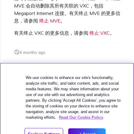
MVE 会自动删除其所有关联的 VXC，包括
Megaport Internet 连接。有关终止 MVE 的更多信
息，请参阅
终止 MVE
。
有关终止 VXC 的更多信息，请参阅
终止 VXC
。
4 months ago
此页面是否对您有帮助？
We use cookies to enhance our site's functionality,
analyze site traffic, and tailor content, ads, and social
media features. We may share information about your
use of our site with our advertising and analytics
partners. By clicking 'Accept All Cookies', you agree to
the storing of cookies on your device to enhance site
下一页
navigation, analyze site usage, and assist in our
连接 MVE
marketing efforts.
Read Our Cookie Policy
© 2026 MEGAPORT