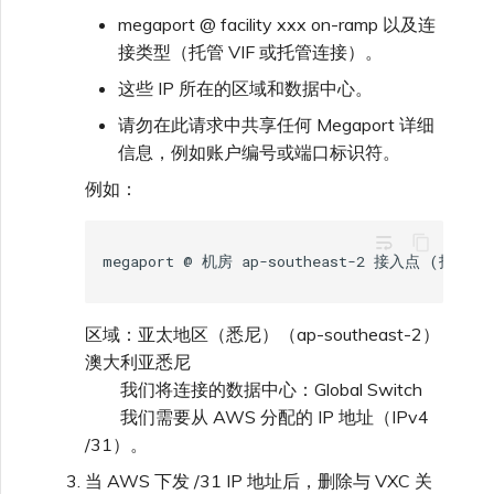
VMware SD-WAN
megaport @ facility xxx on-ramp 以及连
单点登录（SSO）常见问题
接类型（托管 VIF 或托管连接）。
更改 IX 配置
使用 MVE 控制台
这些 IP 所在的区域和数据中心。
故障排查后续步骤
请勿在此请求中共享任何 Megaport 详细
迁移 VXC 和 IX
MVE 常见问题
信息，例如账户编号或端口标识符。
提供调试信息以加快支持响应
例如：
关闭 VXC 和 IX
wrap_text
监控服务状态
区域：亚太地区（悉尼）（ap-southeast-2）
设置 OpenMetrics 服务监控
澳大利亚悉尼
我们将连接的数据中心：Global Switch
Azure 服务密钥 API 响应字
我们需要从 AWS 分配的 IP 地址（IPv4
段
/31）。
当 AWS 下发 /31 IP 地址后，删除与 VXC 关