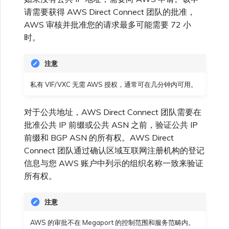
高速跨云加密
链路聚合组（LAG）
使用服务密钥创建连接
MVE
Azure 配对区域 - 高可用设
创建 MCR VXC
vNIC 连接类型
信用卡付款
创建服务密钥
升级支持案例
邀请用户加入账户
创建 VXC
连接 MVE
连接 MVE
连接 MVE
连接 MVE
连接 MVE
连接 MVE
终止 IX
VXC 连接性
了解服务页面
Azure MCR 连接
查看连接设置
连接 MVE
连接 MVE
连接 MVE
IX 工具与功能
请需要获得 AWS Direct Connect 团队的批准，
Fortinet FortiGate
MVE
计
Marketplace 常见问题
查看会话事件日志
管理最短合约期续订
IX 定价与合约条款
连接 MVE
城域 ID
AWS 审核并批准您的请求最多可能需要 72 小
Megaport 全球网状 WAN
使用 Megaport 资源进行
时。
Terraform 状态管理
配置 Q-in-Q
终止 Megaport Internet 连
配置 MCR
Megaport 网络中的 SSE 与
了解 Megaport 账单
创建 VXC
发送反馈
提供技术支持联系方式
连接 MVE
终止 MVE
终止 MVE
终止 MVE
终止 MVE
终止 MVE
终止 MVE
连接到 Latitude.sh
停用 Port
DigitalOcean MCR 连接
终止 MVE
将 MPLS 与 SDCI 集成
终止 MVE
Palo Alto Networks
IX
接
SASE
管理 Megaport
MCR 定价与合约条款
终止 MVE
Megaport 上云即服务
Marketplace 个人资料
注意
导入现有生产服务
更改合约 VXC 的速率
使用数据包过滤
客户现场服务
更改 VXC 配置
网络维护
设置财务信息
终止 MVE
基于 FGSP 配置 Fortinet 防
了解位置信息
Google MCR 连接
终止 MVE
Versa SD-WAN
云
6WIND
MVE 定价与合约条款
火墙高可用性
私有 VIF/VXC 无需 AWS 授权，通常可在几分钟内可用。
添加和修改用户
使用 Terraform MCP
关闭 VXC 以进行故障转移测
在 MCR 中使用 IPsec
下载账单
创建到 AWS 的 VXC
欧盟数字服务法
更新公司信息
位置 ID
IBM Cloud Direct Link MCR
对于公共地址，AWS Direct Connect 团队需要在
VMware SD-WAN
Megaport Internet
Server（公开测试版）
试
连接
Anapaya
批准公共 IP 前缀或公共 ASN 之前，验证公共 IP
管理用户角色
前缀和 BGP ASN 的所有权。AWS Direct
MCR 路由管理
Port 计费
创建到 Azure 的 VXC
重置密码
服务开通方式
创建 Juniper 私有连接
Megaport Terraform
终止 VXC
Connect 团队通过确认区域互联网注册机构的登记
Oracle MCR 连接
Aruba SD-WAN
Provider 常见问题
管理安全设置
信息与您 AWS 账户中列示的组织名称一致来验证
MCR 计费
创建到 Google Cloud 的
登录 Megaport Portal
合作伙伴托管账户
MCR Looking Glass (路由诊
所有权。
API
VXC
OVHcloud MCR 连接
断)
Aviatrix
Megaport Terraform
查看操作日志
注意
Provider 学习资料与资源
MVE 计费
技术规格
Megaport Terraform
创建 Megaport Internet 连
Salesforce MCR 连接
MCR 的 NAT 工作原理
Check Point CloudGuard
AWS 的审批不在 Megaport 的控制范围和服务范畴内。
Provider
监控维护和中断事件
接