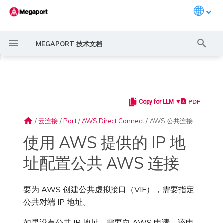
Languag
键
MEGAPORT 技术文档
入
◀
以
开
PDF
Copy for LLM ▼
Megaport 简介
常见连接场景
Megaport 服务加密指南
创建 Port
概述
概述
ExpressRoute
Google Cloud
OVHcloud Connect
SAP HANA Enterprise
AWS 上的 VMware Cloud
概述
概述
概述
概述
概述
Megaport Marketplace 概
监控 Port、VXC、
Megaport Portal 用户与管
服务费用估算
概述
概述
概述
概述
概述
实用参考
概述
创建 LAG
AWS MCR 连接
AWS Direct Connect
AWS Direct Connect
AWS MVE 连接
AWS Direct Connect
AWS Direct Connect
AWS Direct Connect
AWS Direct Connect
路由过滤
6WIND 概述
Anapaya 概述
Aruba SD-WAN 概述
Aviatrix Secure Edge 概述
Check Point CloudGuard 概
Cisco MVE 概述
Fortinet FortiGate 概述
Juniper MVE 概述
VM-Series Firewall
Peplink FusionHub 概述
Versa SD-WAN 概述
VMware SD-WAN 概述
IX 要求
编辑 IX
MegaIX 功能概述
激活 Port
Port 或 VXC 中断或抖动
MCR 中断或不可用
MVE 中断或不可用
IX 连接性
云服务提供商互联地址空间
始
Cloud
述
Megaport Internet 和 IX
理员设置
述
home
/
云连接
/
Port
/
AWS Direct Connect
/
AWS 公共连接
搜
快速开始
常见多云连接场景
MACsec
订购交叉连接
创建私有 VXC
路由指南
ExpressRoute Direct
Google 连接冗余
OVHcloud Connect Direct
Azure VMware 解决方案
3DS Outscale MCR 连接
Aruba SD-WAN
MCR 高级 VLAN 与路由功能
MVE 部署场景
冗余
Port 定价与合约条款
开通计费市场
创建 API 密钥
快速开始
激活
联系支持
创建账户
将 Port 添加到 LAG
AWS Transit Gateway 跨区
Azure MVE 连接
路由通告
6WIND 授权网络功能
规划部署
规划部署
规划部署
规划部署
规划部署
规划部署
规划部署
规划部署
规划部署
加入 IX
更改合约 IX 的速率
MegaIX Looking Glass (路由
订购时的错误
Port 延迟
MCR 路由
MVE 互联网连接
IX BGP 路由
ExpressRoute 线路容量不足
Azure MVE 连接
Azure MVE 连接
Azure MVE 连接
Azure MVE 连接
Azure MVE 连接
Azure MVE 连接
Prisma SD-WAN
使用 AWS 提供的 IP 地
索
AWS 上的 SAP
创建个人资料
监控 MCR
管理个人资料
域路由
规划部署
诊断)
址配置公共 AWS 连接
设置 Megaport 账户
使用 Megaport 解决方案现
IPsec
订购本地环路
迁移 VXC
Port
ExpressRoute Metro
阿里云 MCR 连接
MCR 冗余
MVE 位置
设置 IX
VXC 定价与合约条款
分配财务角色
管理用户
创建 Megaport Terraform
支持请求门户
强制多重身份验证
Google MVE 连接
路由汇总
规划部署
创建 MVE
创建 MVE
创建 MVE
创建 MVE
创建 MVE
创建 MVE
创建 MVE
创建 MVE
创建 MVE
AMS-IX 连接
迁移 IX
容量错误
Port 或 VXC 丢包
MCR BGP 会话中断
SD-WAN 管理连接
IX BGP 会话中断
Aviatrix
Port 与 VXC
Google MVE 连接
Google MVE 连接
Google MVE 连接
Google MVE 连接
Google MVE 连接
Google MVE 连接
代化 MPLS 网络
Azure 上的 SAP
申请连接
监控 MVE
配置电子邮件通知
Provider 配置文件
创建 MVE
IX 遥测
要为 AWS 创建公共虚拟接口（VIF），需要指定
云原生 VPN 加密
Port 冗余
设置服务密钥
MCR
Azure 连接冗余
AWS Direct Connect
创建 MCR
MVE 冗余
Megaport Internet 定价与合
更新账单信息
创建 Port
了解支持请求
设置单点登录
其他 MVE 连接
配置 BGP 高级设置
创建 MVE
创建 VXC
创建 VXC
创建 VXC
创建 VXC
创建 VXC
创建 VXC
France-IX 连接
关闭 IX
吞吐量与性能
其他 MCR 问题
Megaport Portal 控制台
管理 IX
其他 MVE 连接
其他 MVE 连接
其他 MVE 连接
其他 MVE 连接
其他 MVE 连接
其他 MVE 连接
创建 VXC
创建 VXC
创建 VXC
公共对端 IP 地址。
Cisco SD-WAN
MCR
作为服务提供商使用
Google Cloud 上的 SAP
Marketplace 通知
监控服务状态
更新公司信息
约条款
使用 Megaport Terraform
创建 VXC
BGP 社区
Megaport API 管理连接
Provider 创建和管理服务
如果没有公共 IP 地址，需要向 AWS 申请。该申