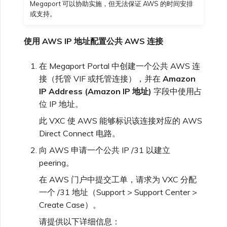
Megaport 可以协助实施，但无法保证 AWS 的时间安排
VXC、Megaport Internet 和
限制与配额
或支持。
IX 计费
SAP HANA Enterprise
MCR 私有云间互联
Cisco
在演示环境中测试
锁定 Megaport 服务
创建 MCR
Cloud
使用 AWS IP 地址配置公共 AWS 连接
客户注册与入驻
终止 MCR
Fortinet FortiGate
客户安全责任
Megaport 授权书
使用 API 创建 MCR VXC
在 Megaport Portal 中创建一个公共 AWS 连
接（托管 VIF 或托管连接），并在
Amazon
IP Address (Amazon IP 地址)
字段中使用占
Megaport Portal 认证常见
Juniper
从 MCR 创建到 Azure 的
问题
位 IP 地址。
VXC
此 VXC 使 AWS 能够标识该连接对应的 AWS
Palo Alto Networks
Direct Connect 电路。
X-Auth Token 弃用常见问题
从 MVE 创建到 AWS 的 VXC
向 AWS 申请一个公共 IP /31 以建立
Peplink FusionHub
peering。
API 弃用常见问题
从 MVE 创建到 Azure 的
在 AWS 门户中提交工单，请求为 VXC 分配
VXC
一个 /31 地址（Support > Support Center >
Versa SD-WAN
单点登录（SSO）功能与使
Create Case）。
用说明
从 MVE 创建到 Google 的
请提供以下详细信息：
VXC