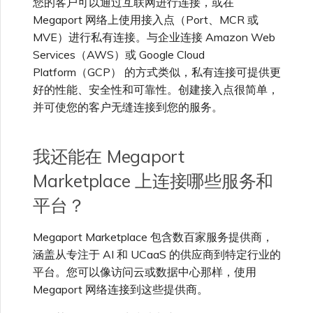
您的客户可以通过互联网进行连接，或在
如何在 Megaport
高速跨云加密
链路聚合组（LAG）
使用服务密钥创建连接
MVE
创建 MCR VXC
vNIC 连接类型
信用卡付款
创建服务密钥
升级支持案例
邀请用户加入账户
创建 VXC
连接 MVE
连接 MVE
连接 MVE
连接 MVE
连接 MVE
连接 MVE
终止 IX
VXC 连接性
了解服务页面
Azure ExpressRoute
Azure MCR 连接
连接 MVE
连接 MVE
连接 MVE
IX 工具与功能
MVE
Fortinet FortiGate
Megaport 网络上使用接入点（Port、MCR 或
Marketplace 上提供我的
查看会话事件日志
管理最短合约期续订
IX 定价与合约条款
连接 MVE
城域 ID
MVE）进行私有连接。与企业连接 Amazon Web
服务？
Megaport 全球网状 WAN
使用 Megaport 资源进行
Services（AWS）或 Google Cloud
Terraform 状态管理
配置 Q-in-Q
终止 Megaport Internet 连
配置 MCR
Megaport 网络中的 SSE 与
了解 Megaport 账单
创建 VXC
发送反馈
提供技术支持联系方式
连接 MVE
终止 MVE
终止 MVE
终止 MVE
终止 MVE
终止 MVE
终止 MVE
连接到 Latitude.sh
停用 Port
DigitalOcean MCR 连接
终止 MVE
将 MPLS 与 SDCI 集成
终止 MVE
Cisco Webex
IX
Palo Alto Networks
接
SASE
管理 Megaport
MCR 定价与合约条款
终止 MVE
Platform（GCP） 的方式类似，私有连接可提供更
加入 Megaport
Megaport 上云即服务
Marketplace 个人资料
好的性能、安全性和可靠性。创建接入点很简单，
Marketplace 是否需要付
导入现有生产服务
更改合约 VXC 的速率
使用数据包过滤
客户现场服务
更改 VXC 配置
网络维护
设置财务信息
终止 MVE
基于 FGSP 配置 Fortinet 防
了解位置信息
Google MCR 连接
终止 MVE
Cloudflare
并可使您的客户无缝连接到您的服务。
云
Versa SD-WAN
费？
6WIND
MVE 定价与合约条款
火墙高可用性
添加和修改用户
使用 Terraform MCP
关闭 VXC 以进行故障转移测
在 MCR 中使用 IPsec
下载账单
创建到 AWS 的 VXC
欧盟数字服务法
更新公司信息
位置 ID
IBM Cloud Direct Link MCR
Google Cloud
我还能在 Megaport
Megaport Internet
VMware SD-WAN
在 Megaport
Server（公开测试版）
试
Anapaya
连接
Marketplace 上发布是否
管理用户角色
Marketplace 上连接哪些服务和
需要签订更多合同？
MCR 路由管理
Port 计费
创建到 Azure 的 VXC
重置密码
服务开通方式
IBM Cloud Direct Link
平台？
创建 Juniper 私有连接
Megaport Terraform
终止 VXC
Oracle MCR 连接
Aruba SD-WAN
Provider 常见问题
管理安全设置
MCR 计费
创建到 Google Cloud 的
登录 Megaport Portal
Megaport Marketplace 包含数百家服务提供商，
合作伙伴托管账户
MCR Looking Glass (路由诊
Latitude.sh
API
VXC
断)
OVHcloud MCR 连接
涵盖从专注于 AI 和 UCaaS 的供应商到特定行业的
Aviatrix
Megaport Terraform
查看操作日志
平台。您可以像访问云或数据中心那样，使用
Provider 学习资料与资源
MVE 计费
技术规格
Oracle Cloud Infrastructure
Megaport 网络连接到这些提供商。
Megaport Terraform
创建 Megaport Internet 连
MCR 的 NAT 工作原理
Salesforce MCR 连接
Check Point CloudGuard
Provider
监控维护和中断事件
接