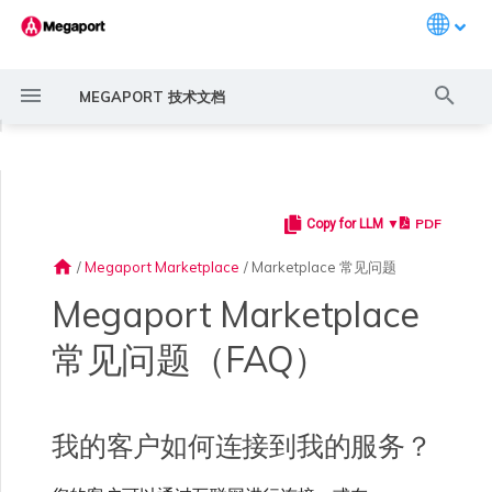
Languag
键
MEGAPORT 技术文档
入
◀
以
开
PDF
Copy for LLM ▼
Megaport 简介
常见连接场景
Megaport 服务加密指南
创建 Port
概述
概述
概述
概述
概述
概述
监控 Port、VXC、
Megaport Portal 用户与管
服务费用估算
概述
概述
概述
概述
概述
我的客户如何连接到我的
概述
创建 LAG
11:11 Systems
概述
概述
路由过滤
6WIND 概述
Anapaya 概述
Aruba SD-WAN 概述
Aviatrix Secure Edge 概述
Check Point CloudGuard 概
Cisco MVE 概述
Fortinet FortiGate 概述
Juniper MVE 概述
VM-Series Firewall
Peplink FusionHub 概述
Versa SD-WAN 概述
VMware SD-WAN 概述
IX 要求
编辑 IX
MegaIX 功能概述
激活 Port
Port 或 VXC 中断或抖动
MCR 中断或不可用
MVE 中断或不可用
IX 连接性
云服务提供商互联地址空间
始
Megaport Internet 和 IX
理员设置
服务？
述
home
/
Megaport Marketplace
/
Marketplace 常见问题
搜
快速开始
常见多云连接场景
MACsec
订购交叉连接
创建私有 VXC
路由指南
Port
MCR 高级 VLAN 与路由功能
MVE 部署场景
冗余
Port 定价与合约条款
开通计费市场
创建 API 密钥
快速开始
激活
联系支持
创建账户
将 Port 添加到 LAG
3DS Outscale
3DS Outscale MCR 连接
Aruba SD-WAN
路由通告
6WIND 授权网络功能
规划部署
规划部署
规划部署
规划部署
规划部署
规划部署
规划部署
规划部署
规划部署
加入 IX
更改合约 IX 的速率
MegaIX Looking Glass (路由
订购时的错误
Port 延迟
MCR 路由
MVE 互联网连接
IX BGP 路由
ExpressRoute 线路容量不足
Prisma SD-WAN
Megaport Marketplace
索
监控 MCR
管理个人资料
我还能在 Megaport
规划部署
诊断)
Marketplace 上连接哪些
常见问题（FAQ）
服务和平台？
设置 Megaport 账户
使用 Megaport 解决方案现
IPsec
订购本地环路
迁移 VXC
Port
MCR 冗余
MVE 位置
设置 IX
VXC 定价与合约条款
分配财务角色
管理用户
创建 Megaport Terraform
支持请求门户
强制多重身份验证
阿里云专线接入
阿里云 MCR 连接
路由汇总
规划部署
创建 MVE
创建 MVE
创建 MVE
创建 MVE
创建 MVE
创建 MVE
创建 MVE
创建 MVE
创建 MVE
AMS-IX 连接
迁移 IX
容量错误
Port 或 VXC 丢包
MCR BGP 会话中断
SD-WAN 管理连接
IX BGP 会话中断
MCR
Port 与 VXC
Aviatrix
代化 MPLS 网络
监控 MVE
配置电子邮件通知
Provider 配置文件
创建 MVE
IX 遥测
如何连接到 AIx 或 FSx？
我的客户如何连接到我的服务？
云原生 VPN 加密
Port 冗余
设置服务密钥
MCR
创建 MCR
MVE 冗余
Megaport Internet 定价与合
更新账单信息
创建 Port
了解支持请求
设置单点登录
AWS Direct Connect
AWS Direct Connect
配置 BGP 高级设置
创建 MVE
创建 VXC
创建 VXC
创建 VXC
创建 VXC
创建 VXC
创建 VXC
France-IX 连接
关闭 IX
吞吐量与性能
其他 MCR 问题
Megaport Portal 控制台
管理 IX
创建 VXC
创建 VXC
创建 VXC
MVE
MCR
Cisco SD-WAN
作为服务提供商使用
监控服务状态
更新公司信息
约条款
使用 Megaport Terraform
创建 VXC
BGP 社区
Megaport API 管理连接
Provider 创建和管理服务