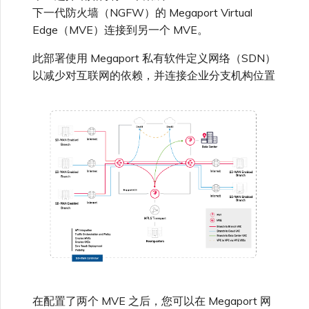
MVE
高速跨云加密
链路聚合组（LAG）
使用服务密钥创建连接
MVE
创建 MCR VXC
创建 VXC
连接 MVE
连接 MVE
连接 MVE
连接 MVE
连接 MVE
连接 MVE
信用卡付款
创建服务密钥
升级支持案例
邀请用户加入账户
使用 Cisco Secure Firewall
终止 IX
VXC 连接性
下一代防火墙（NGFW）的 Megaport Virtual
了解服务页面
连接 MVE
连接 MVE
连接 MVE
Azure ExpressRoute
Azure MCR 连接
IX 工具与功能
MVE
Fortinet FortiGate
连接 MVE
连接 MVE
Marketplace 常见问题
查看会话事件日志
管理最短合约期续订
IX 定价与合约条款
Threat Defense Virtual 创建
城域 ID
Edge（MVE）连接到另一个 MVE。
Megaport 全球网状 WAN
使用 Megaport 资源进行
MVE
Terraform 状态管理
验证您的连接
配置 Q-in-Q
终止 Megaport Internet 连
配置 MCR
连接 MVE
终止 MVE
终止 MVE
终止 MVE
终止 MVE
终止 MVE
终止 MVE
了解 Megaport 账单
创建 VXC
发送反馈
提供技术支持联系方式
连接到 Latitude.sh
停用 Port
终止 MVE
将 MPLS 与 SDCI 集成
终止 MVE
DigitalOcean MCR 连接
此部署使用 Megaport 私有软件定义网络（SDN）
Cisco Webex
IX
Palo Alto Networks
接
终止 MVE
终止 MVE
管理 Megaport
MCR 定价与合约条款
以减少对互联网的依赖，并连接企业分支机构位置
Megaport 上云即服务
Marketplace 个人资料
导入现有生产服务
更改合约 VXC 的速率
使用数据包过滤
终止 MVE
基于 FGSP 配置 Fortinet 防
客户现场服务
更改 VXC 配置
网络维护
设置财务信息
了解位置信息
终止 MVE
Google MCR 连接
Cloudflare
云
Versa SD-WAN
火墙高可用性
MVE 定价与合约条款
添加和修改用户
使用 Terraform MCP
关闭 VXC 以进行故障转移测
在 MCR 中使用 IPsec
下载账单
创建到 AWS 的 VXC
欧盟数字服务法
更新公司信息
位置 ID
IBM Cloud Direct Link MCR
Google Cloud
Megaport Internet
VMware SD-WAN
Server（公开测试版）
试
连接
管理用户角色
MCR 路由管理
Port 计费
创建到 Azure 的 VXC
重置密码
服务开通方式
IBM Cloud Direct Link
创建 Juniper 私有连接
Megaport Terraform
终止 VXC
Oracle MCR 连接
Provider 常见问题
管理安全设置
MCR 计费
创建到 Google Cloud 的
登录 Megaport Portal
合作伙伴托管账户
MCR Looking Glass (路由诊
Latitude.sh
API
VXC
断)
OVHcloud MCR 连接
Megaport Terraform
查看操作日志
Provider 学习资料与资源
MVE 计费
技术规格
Oracle Cloud Infrastructure
Megaport Terraform
创建 Megaport Internet 连
MCR 的 NAT 工作原理
Salesforce MCR 连接
在配置了两个 MVE 之后，您可以在 Megaport 网
Provider
监控维护和中断事件
接