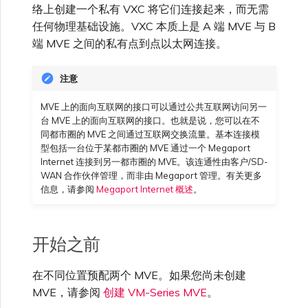
络上创建一个私有 VXC 将它们连接起来，而无需
VXC、Megaport Internet 和
限制与配额
OVHcloud
IX 计费
任何物理基础设施。VXC 本质上是 A 端 MVE 与 B
MCR 私有云间互联
SAP HANA Enterprise
在演示环境中测试
锁定 Megaport 服务
创建 MCR
Cloud
端 MVE 之间的私有点到点以太网连接。
Salesforce Express
客户注册与入驻
终止 MCR
Connect
注意
客户安全责任
Megaport 授权书
使用 API 创建 MCR VXC
MVE 上的面向互联网的接口可以通过公共互联网访问另一
SAP
台 MVE 上的面向互联网的接口。也就是说，您可以在不
Megaport Portal 认证常见
从 MCR 创建到 Azure 的
同都市圈的 MVE 之间通过互联网交换流量。基本连接模
问题
VXC
型包括一台位于某都市圈的 MVE 通过一个 Megaport
Internet 连接到另一都市圈的 MVE。该连通性由客户/SD-
VMware Cloud
WAN 合作伙伴管理，而非由 Megaport 管理。有关更多
X-Auth Token 弃用常见问题
从 MVE 创建到 AWS 的 VXC
信息，请参阅
Megaport Internet 概述
。
Wasabi
API 弃用常见问题
从 MVE 创建到 Azure 的
开始之前
VXC
单点登录（SSO）功能与使
在不同位置预配两个 MVE。如果您尚未创建
用说明
从 MVE 创建到 Google 的
MVE，请参阅
创建 VM-Series MVE
。
VXC