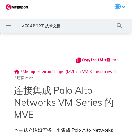
Languag
键
MEGAPORT 技术文档
入
◀
以
开
PDF
Copy for LLM ▼
Megaport 简介
常见连接场景
Megaport 服务加密指南
创建 Port
概述
概述
概述
概述
6WIND 概述
Anapaya 概述
Aruba SD-WAN 概述
Aviatrix Secure Edge 概述
Check Point CloudGuard 概
Cisco MVE 概述
Fortinet FortiGate 概述
Juniper MVE 概述
Palo Alto Networks Prisma
Peplink FusionHub 概述
Versa SD-WAN 概述
VMware SD-WAN 概述
概述
Megaport Marketplace 概
监控 Port、VXC、
Megaport Portal 用户与管
服务费用估算
概述
概述
概述
概述
概述
开始之前
概述
创建 LAG
11:11 Systems
概述
概述
路由过滤
创建 MVE 概述
创建 MVE 概述
使用 Juniper SSR 创建 MVE
IX 要求
编辑 IX
MegaIX 功能概述
激活 Port
Port 或 VXC 中断或抖动
MCR 中断或不可用
MVE 中断或不可用
IX 连接性
云服务提供商互联地址空间
始
述
MVE 概述
述
Megaport Internet 和 IX
理员设置
home
/
Megaport Virtual Edge（MVE）
/
VM-Series Firewall
搜
/
连接 MVE
快速开始
常见多云连接场景
MACsec
订购交叉连接
创建私有 VXC
路由指南
Port
MCR 高级 VLAN 与路由功能
6WIND 授权网络功能
规划部署
规划部署
规划部署
规划部署
规划部署
规划部署
规划部署
规划部署
规划部署
冗余
Port 定价与合约条款
开通计费市场
创建 API 密钥
快速开始
激活
联系支持
在两个 MVE 之间创建
创建账户
将 Port 添加到 LAG
3DS Outscale
3DS Outscale MCR 连接
Aruba SD-WAN
路由通告
使用系统标签创建 MVE
创建路由型 MVE
加入 IX
更改合约 IX 的速率
MegaIX Looking Glass (路由
订购时的错误
Port 延迟
MCR 路由
MVE 互联网连接
IX BGP 路由
ExpressRoute 线路容量不足
索
规划部署
规划部署
创建个人资料
监控 MCR
管理个人资料
VXC
诊断)
连接集成 Palo Alto
设置 Megaport 账户
使用 Megaport 解决方案现
IPsec
订购本地环路
迁移 VXC
Port
MCR 冗余
规划部署
创建 MVE
创建 MVE
创建 MVE
创建 MVE
创建 MVE
创建 MVE
创建 MVE
创建 MVE
创建 MVE
设置 IX
VXC 定价与合约条款
分配财务角色
管理用户
创建 Megaport Terraform
支持请求门户
强制多重身份验证
阿里云专线接入
阿里云 MCR 连接
路由汇总
手动创建 MVE
创建 SD-WAN MVE
AMS-IX 连接
迁移 IX
容量错误
Port 或 VXC 丢包
MCR BGP 会话中断
SD-WAN 管理连接
IX BGP 会话中断
Networks VM-Series 的
MCR
Port 与 VXC
Aviatrix
代化 MPLS 网络
创建 MVE
创建 Prisma MVE
申请连接
监控 MVE
配置电子邮件通知
Provider 配置文件
在 VM-Series 中配置 A 端
IX 遥测
MVE
MVE
云原生 VPN 加密
Port 冗余
设置服务密钥
MCR
创建 MCR
创建 MVE
创建 VXC
创建 VXC
创建 VXC
创建 VXC
创建 VXC
创建 VXC
Megaport Internet 定价与合
更新账单信息
创建 Port
了解支持请求
设置单点登录
AWS Direct Connect
AWS Direct Connect
配置 BGP 高级设置
使用 Cisco Meraki 创建 MVE
France-IX 连接
关闭 IX
吞吐量与性能
其他 MCR 问题
Megaport Portal 控制台
创建 VXC
创建 VXC
创建 VXC
管理 IX
MVE
MCR
Cisco SD-WAN
作为服务提供商使用
创建 VXC
创建 VXC
Marketplace 通知
监控服务状态
更新公司信息
约条款
使用 Megaport Terraform
BGP 社区
本主题介绍如何将一个集成 Palo Alto Networks
Megaport API 管理连接
Provider 创建和管理服务
在 VM-Series 中配置 B 端