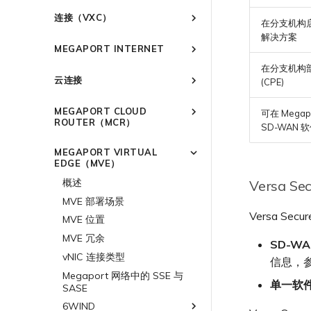
创建 Port
连接到 Latitude.sh
强制多重身份验证
作为服务提供商使用 Megaport
IPsec
连接（VXC）
在分支机构启
API 管理连接
订购交叉连接
了解位置信息
设置单点登录
云原生 VPN 加密
解决方案
概述
Megaport 全球网状 WAN
订购本地环路
位置 ID
邀请用户加入账户
MEGAPORT INTERNET
高速跨云加密
创建私有 VXC
Megaport 上云即服务
Port 冗余
服务开通方式
提供技术支持联系方式
在分支机构
概述
迁移 VXC
云连接
链路聚合组（LAG）
合作伙伴托管账户
设置财务信息
(CPE)
路由指南
设置服务密钥
技术规格
更新公司信息
概述
停用 Port
创建 LAG
Port
MEGAPORT CLOUD
使用服务密钥创建连接
可在 Megap
限制与配额
重置密码
Port
将 Port 添加到 LAG
ROUTER（MCR）
MCR
SD-WAN 
配置 Q-in-Q
登录 Megaport Portal
MCR
11:11 Systems
概述
MVE
更改合约 VXC 的速率
MEGAPORT VIRTUAL
3DS Outscale
MVE
概述
MCR 高级 VLAN 与路由功能
终止 Megaport Internet 连接
EDGE（MVE）
关闭 VXC 以进行故障转移测试
阿里云专线接入
3DS Outscale MCR 连接
MCR 冗余
概述
概述
Versa S
终止 VXC
AWS Direct Connect
阿里云 MCR 连接
创建 MCR
Aruba SD-WAN
MVE 部署场景
Azure ExpressRoute
AWS Direct Connect
AWS 连接概述
Versa Se
创建 MCR VXC
Aviatrix
AWS Direct Connect
MVE 位置
托管 VIF
配置 MCR
Cisco Webex
Azure MCR 连接
ExpressRoute
AWS MCR 连接
Cisco SD-WAN
Azure MVE 连接
AWS Direct Connect
AWS MVE 连接
MVE 冗余
SD-WA
托管连接
使用数据包过滤
Cloudflare
DigitalOcean MCR 连接
ExpressRoute Direct
AWS Transit Gateway 跨
Google MVE 连接
MVE 托管连接
vNIC 连接类型
Fortinet FortiGate
Azure MVE 连接
AWS MVE 连接
AWS MVE 连接
信息，
区域路由
专用连接
在 MCR 中使用 IPsec
Google Cloud
Google MCR 连接
ExpressRoute Metro
其他 MVE 连接
MVE 托管 VIF
Megaport 网络中的 SSE 与
Google MVE 连接
Azure MVE 连接
MVE 托管连接
Palo Alto Networks
AWS Direct Connect
单一软
SASE
AWS 连接冗余
MCR 路由管理
IBM Cloud Direct Link MCR
Azure 连接冗余
IBM Cloud Direct Link
Google Cloud
其他 MVE 连接
Google MVE 连接
MVE 托管 VIF
Versa SD-WAN
Azure MVE 连接
AWS Direct Connect
AWS MVE 连接
连接
6WIND
AWS 公共连接
Azure 配对区域 - 高可用设
MCR Looking Glass (路由诊断)
路由过滤
Latitude.sh
Google 连接冗余