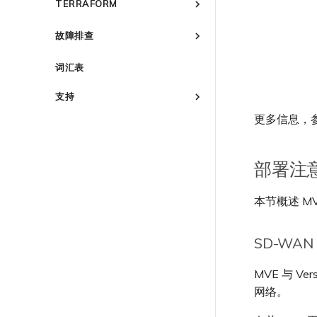
TERRAFORM
管理 Megaport Marketplace
创建 API 密钥
个人资料
IX 定价与合约条款
更新账单信息
概述
管理用户
故障排查
添加和修改用户
MCR 定价与合约条款
信用卡付款
快速开始
创建 Port
管理用户角色
MVE 定价与合约条款
了解 Megaport 账单
概述
创建 Megaport Terraform
词汇表
创建服务密钥
管理安全设置
客户现场服务
Provider 配置文件
激活
创建 VXC
查看操作日志
下载账单
使用 Megaport Terraform
Port 与 VXC
激活 Port
支持
更改 VXC 配置
Provider 创建和管理服务
监控维护和中断事件
Port 计费
订购时的错误
MCR
Port 或 VXC 中断或抖动
概述
更多信息，
创建到 AWS 的 VXC
使用 Megaport 资源进行
锁定 Megaport 服务
MCR 计费
容量错误
Port 延迟
联系支持
MVE
MCR 中断或不可用
Terraform 状态管理
创建到 Azure 的 VXC
Megaport 授权书
MVE 计费
Port 或 VXC 丢包
支持请求门户
MCR 路由
IX
MVE 中断或不可用
导入现有生产服务
创建到 Google Cloud 的 VXC
部署注
VXC、Megaport Internet 和 IX
吞吐量与性能
了解支持请求
MCR BGP 会话中断
MVE 互联网连接
使用 Terraform MCP
云
IX 连接性
计费
创建 Megaport Internet 连接
Server（公开测试版）
VXC 连接性
升级支持案例
其他 MCR 问题
SD-WAN 管理连接
IX BGP 路由
Megaport Internet
云服务提供商互联地址空间
本节概述 M
客户注册与入驻
创建 MCR
Megaport Terraform Provider
发送反馈
IX BGP 会话中断
创建 Juniper 私有连接
ExpressRoute 线路容量不足
使用 API 创建 MCR VXC
常见问题
网络维护
API
从 MCR 创建到 Azure 的 VXC
Megaport Terraform Provider
SD-WAN
欧盟数字服务法
学习资料与资源
Megaport Terraform Provider
从 MVE 创建到 AWS 的 VXC
在演示环境中测试
MVE 与 Ve
从 MVE 创建到 Azure 的 VXC
网络。
客户安全责任
从 MVE 创建到 Google 的 VXC
Megaport Portal 认证常见问
更改 IX 配置