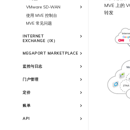
配置 Palo Alto Networks
终止 MVE
MVE 上的 
VMware SD-WAN
高可用性
转发
使用 MVE 控制台
VMware SD-WAN 概述
MVE 常见问题
规划部署
创建 MVE
INTERNET
创建 VXC
EXCHANGE（IX）
连接 MVE
概述
MEGAPORT MARKETPLACE
终止 MVE
冗余
Megaport Marketplace 概述
设置 IX
监控与日志
创建个人资料
管理 IX
IX 要求
监控 Port、VXC、Megaport
申请连接
门户管理
Internet 和 IX
加入 IX
IX 工具与功能
编辑 IX
Marketplace 通知
监控 MCR
Megaport Portal 用户与管理
AMS-IX 连接
更改合约 IX 的速率
MegaIX 功能概述
定价
Marketplace 常见问题
员设置
监控 MVE
France-IX 连接
迁移 IX
MegaIX Looking Glass (路由
管理个人资料
服务费用估算
诊断)
监控服务状态
关闭 IX
账单
配置电子邮件通知
Port 定价与合约条款
IX 遥测
查看会话事件日志
终止 IX
概述
更新公司信息
VXC 定价与合约条款
BGP 社区
API
开通计费市场
管理最短合约期续订
Megaport Internet 定价与合约
城域 ID
概述
条款
分配财务角色