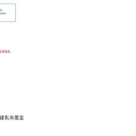
ccess
.
制台创建私有覆盖