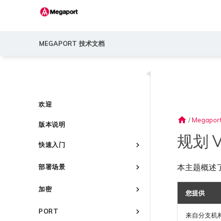
MEGAPORT 技术文档
◀
欢迎
home
/
Megapor
版本说明
规划 V
快速入门
Megaport 简介
本主题概述了开
部署场景
快速开始
常见连接场景
设置 Megaport 账户
加密
您提供
常见多云连接场景
Megaport Portal 控制台
概述
Megaport 服务加密指南
使用 Megaport 解决方案现代
PORT
了解服务页面
创建账户
来自分支机
化 MPLS 网络
MACsec