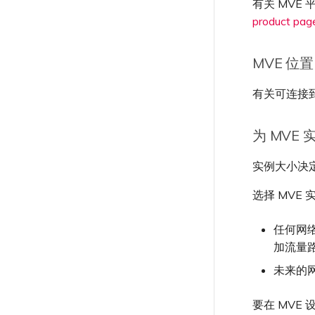
有关 MVE
题
迁移 VXC 和 IX
product pag
X-Auth Token 弃用常见问题
关闭 VXC 和 IX
API 弃用常见问题
监控服务状态
MVE 位置
单点登录（SSO）功能与使用说
设置 OpenMetrics 服务监控
明
Azure 服务密钥 API 响应字段
有关可连接到
单点登录（SSO）常见问题
故障排查后续步骤
提供调试信息以加快支持响应
为 MVE
实例大小决定
选择 MVE
任何网络
加流量路
未来的
要在 MVE 