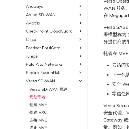
Versa Op
其他 MVE 连接
Google MVE 连接
MVE 托管连接
VMware SD-WAN
Azure MVE 连接
AWS Direct Connect
AWS MVE 连接
Oracle MCR 连接
计
AWS 加密选项
Anapaya
6WIND 概述
MCR 的 NAT 工作原理
路由通告
Oracle Cloud Infrastructure
WAN 服务
其他 MVE 连接
MVE 托管 VIF
Google MVE 连接
MVE 托管连接
Azure MVE 连接
AWS Direct Connect
AWS MVE 连接
OVHcloud MCR 连接
AWS 上的 Salesforce
6WIND 授权网络功能
Aruba SD-WAN
Anapaya 概述
在 Mega
MCR 私有云间互联
路由汇总
OVHcloud
其他 MVE 连接
MVE 托管 VIF
Google MVE 连接
MVE 托管连接
Hyperforce
Azure MVE 连接
AWS MVE 连接
Salesforce MCR 连接
规划部署
规划部署
终止 MCR
配置 BGP 高级设置
Aviatrix
Aruba SD-WAN 概述
Salesforce Express Connect
OVHcloud Connect
其他 MVE 连接
MVE 托管 VIF
Versa S
AWS 上的 Snowflake
Google MVE 连接
MVE 托管连接
SAP HANA Enterprise Cloud
创建 MVE
创建 MVE
规划部署
SAP
OVHcloud Connect Direct
Check Point CloudGuard
Aviatrix Secure Edge 概述
署模型称为
AWS Outposts Rack
其他 MVE 连接
MVE 托管 VIF
创建 VXC
创建 VXC
创建 MVE
规划部署
VMware Cloud
SAP HANA Enterprise
Cisco
Check Point CloudGuard 概
务提供商的
AWS 常见问题
查看连接设置
Cloud
述
连接 MVE
连接 MVE
创建 VXC
创建 MVE
创建 MVE 概述
Wasabi
AWS 上的 VMware Cloud
Fortinet FortiGate
Cisco MVE 概述
AWS 上的 SAP
规划部署
终止 MVE
托管在 MVE
终止 MVE
连接 MVE
创建 VXC
使用系统标签创建 MVE
Azure VMware 解决方案
规划部署
Juniper
Fortinet FortiGate 概述
Azure 上的 SAP
创建 MVE
终止 MVE
连接 MVE
手动创建 MVE
创建 MVE
规划部署
Palo Alto Networks
Juniper MVE 概述
云访问安
Google Cloud 上的 SAP
创建 VXC
终止 MVE
创建 VXC
创建 MVE
创建 MVE 概述
规划部署
Peplink FusionHub
VM-Series Firewall
下一代防
连接 MVE
连接 MVE
创建 VXC
创建路由型 MVE
创建 MVE
Versa SD-WAN
Prisma SD-WAN
Peplink FusionHub 概述
Palo Alto Networks VM-
终止 MVE
安全 We
Series Firewall MVE 概述
将 MPLS 与 SDCI 集成
连接 MVE
创建 SD-WAN MVE
创建 VXC
使用 Juniper SSR 创建 MVE
规划部署
Versa SD-WAN 概述
Palo Alto Networks
零信任网
规划部署
Prisma MVE 概述
终止 MVE
终止 MVE
使用 Cisco Meraki 创建
连接 MVE
创建 MVE
规划部署
MVE
创建 VM-Series MVE
规划部署
基于 FGSP 配置 Fortinet 防
终止 MVE
创建 VXC
创建 MVE
Versa Se
火墙高可用性
使用 Cisco Secure Firewall
创建 VXC
创建 Prisma MVE
连接 MVE
安全代理。VSAC
创建 VXC
Threat Defense Virtual 创
连接 MVE
创建 VXC
建 MVE
终止 MVE
Gatewa
连接 MVE
终止 MVE
连接 MVE
量。例如，
终止 MVE