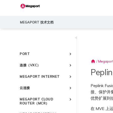
版本说明
快速入门
MEGAPORT 技术文档
Megaport 简介
部署场景
快速开始
◀
常见连接场景
设置 Megaport 账户
加密
常见多云连接场景
Megaport Portal 控制台
概述
Megaport 服务加密指南
使用 Megaport 解决方案现代
PORT
了解服务页面
创建账户
化 MPLS 网络
MACsec
home
创建 Port
连接到 Latitude.sh
强制多重身份验证
/
Megapor
作为服务提供商使用 Megaport
IPsec
连接（VXC）
API 管理连接
订购交叉连接
了解位置信息
设置单点登录
Pepli
云原生 VPN 加密
概述
Megaport 全球网状 WAN
订购本地环路
位置 ID
邀请用户加入账户
MEGAPORT INTERNET
高速跨云加密
创建私有 VXC
Megaport 上云即服务
Port 冗余
服务开通方式
提供技术支持联系方式
概述
Peplink 
迁移 VXC
云连接
链路聚合组（LAG）
合作伙伴托管账户
设置财务信息
路由指南
接、保护并集中管
设置服务密钥
技术规格
更新公司信息
概述
停用 Port
创建 LAG
Port
优势扩展到使用
MEGAPORT CLOUD
使用服务密钥创建连接
限制与配额
重置密码
Port
将 Port 添加到 LAG
ROUTER（MCR）
MCR
配置 Q-in-Q
在 MVE 上运
登录 Megaport Portal
MCR
11:11 Systems
概述
MVE