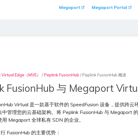
Megaport
Megaport Portal
t Virtual Edge（MVE）
/
Peplink FusionHub
/
Peplink FusionHub 概述
nk FusionHub 与 Megaport Virtu
FusionHub Virtual 是一款基于软件的 SpeedFusion 设
理您的云基础架构。将 Peplink FusionHub 与 Megaport 的 M
 Megaport 全球私有 SDN 的企业。
行 FusionHub 的主要优势：