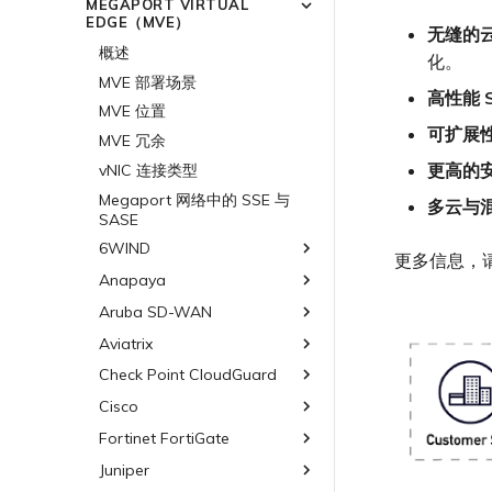
更改合约 VXC 的速率
MEGAPORT VIRTUAL
3DS Outscale
MVE
概述
MCR 高级 VLAN 与路由功能
终止 Megaport Internet 连接
EDGE（MVE）
关闭 VXC 以进行故障转移测试
无缝的
阿里云专线接入
3DS Outscale MCR 连接
MCR 冗余
概述
概述
终止 VXC
化。
AWS Direct Connect
阿里云 MCR 连接
创建 MCR
Aruba SD-WAN
MVE 部署场景
高性能 
Azure ExpressRoute
AWS Direct Connect
AWS 连接概述
创建 MCR VXC
Aviatrix
AWS Direct Connect
MVE 位置
可扩展
托管 VIF
配置 MCR
Cisco Webex
Azure MCR 连接
ExpressRoute
AWS MCR 连接
Cisco SD-WAN
Azure MVE 连接
AWS Direct Connect
AWS MVE 连接
MVE 冗余
托管连接
使用数据包过滤
Cloudflare
DigitalOcean MCR 连接
ExpressRoute Direct
AWS Transit Gateway 跨
更高的
Google MVE 连接
MVE 托管连接
vNIC 连接类型
Fortinet FortiGate
Azure MVE 连接
AWS MVE 连接
AWS MVE 连接
区域路由
专用连接
在 MCR 中使用 IPsec
Google Cloud
Google MCR 连接
ExpressRoute Metro
其他 MVE 连接
MVE 托管 VIF
Megaport 网络中的 SSE 与
Google MVE 连接
Azure MVE 连接
MVE 托管连接
Palo Alto Networks
AWS Direct Connect
多云与
SASE
AWS 连接冗余
MCR 路由管理
IBM Cloud Direct Link MCR
Azure 连接冗余
IBM Cloud Direct Link
Google Cloud
其他 MVE 连接
Google MVE 连接
MVE 托管 VIF
Versa SD-WAN
Azure MVE 连接
AWS Direct Connect
AWS MVE 连接
连接
6WIND
AWS 公共连接
Azure 配对区域 - 高可用设
MCR Looking Glass (路由诊断)
路由过滤
Latitude.sh
Google 连接冗余
更多信息，
其他 MVE 连接
Google MVE 连接
MVE 托管连接
VMware SD-WAN
Azure MVE 连接
AWS Direct Connect
AWS MVE 连接
Oracle MCR 连接
计
AWS 加密选项
Anapaya
6WIND 概述
MCR 的 NAT 工作原理
路由通告
Oracle Cloud Infrastructure
其他 MVE 连接
MVE 托管 VIF
Google MVE 连接
MVE 托管连接
Azure MVE 连接
AWS Direct Connect
AWS MVE 连接
OVHcloud MCR 连接
AWS 上的 Salesforce
6WIND 授权网络功能
Aruba SD-WAN
Anapaya 概述
MCR 私有云间互联
路由汇总
OVHcloud
其他 MVE 连接
MVE 托管 VIF
Google MVE 连接
MVE 托管连接
Hyperforce
Azure MVE 连接
AWS MVE 连接
Salesforce MCR 连接
规划部署
规划部署
终止 MCR
配置 BGP 高级设置
Aviatrix
Aruba SD-WAN 概述
Salesforce Express Connect
OVHcloud Connect
其他 MVE 连接
MVE 托管 VIF
AWS 上的 Snowflake
Google MVE 连接
MVE 托管连接
SAP HANA Enterprise Cloud
创建 MVE
创建 MVE
规划部署
SAP
OVHcloud Connect Direct
Check Point CloudGuard
Aviatrix Secure Edge 概述
AWS Outposts Rack
其他 MVE 连接
MVE 托管 VIF
创建 VXC
创建 VXC
创建 MVE
规划部署
VMware Cloud
SAP HANA Enterprise
Cisco
Check Point CloudGuard 概
AWS 常见问题
查看连接设置
Cloud
述
连接 MVE
连接 MVE
创建 VXC
创建 MVE
创建 MVE 概述
Wasabi
AWS 上的 VMware Cloud
Fortinet FortiGate
Cisco MVE 概述
AWS 上的 SAP
规划部署
终止 MVE
终止 MVE
连接 MVE
创建 VXC
使用系统标签创建 MVE
Azure VMware 解决方案
规划部署
Juniper
Fortinet FortiGate 概述
Azure 上的 SAP
创建 MVE