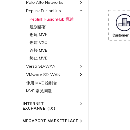
终止 MVE
连接 MVE
手动创建 MVE
创建 MVE
规划部署
Palo Alto Networks
Juniper MVE 概述
Google Cloud 上的 SAP
创建 VXC
终止 MVE
创建 VXC
创建 MVE
创建 MVE 概述
规划部署
Peplink FusionHub
VM-Series Firewall
连接 MVE
连接 MVE
创建 VXC
创建路由型 MVE
创建 MVE
Prisma SD-WAN
Peplink FusionHub 概述
Palo Alto Networks VM-
终止 MVE
Series Firewall MVE 概述
将 MPLS 与 SDCI 集成
连接 MVE
创建 SD-WAN MVE
创建 VXC
使用 Juniper SSR 创建 MVE
规划部署
Palo Alto Networks
规划部署
Prisma MVE 概述
终止 MVE
终止 MVE
使用 Cisco Meraki 创建
连接 MVE
创建 MVE
MVE
创建 VM-Series MVE
规划部署
基于 FGSP 配置 Fortinet 防
终止 MVE
创建 VXC
火墙高可用性
使用 Cisco Secure Firewall
创建 VXC
创建 Prisma MVE
连接 MVE
Threat Defense Virtual 创
连接 MVE
创建 VXC
建 MVE
终止 MVE
终止 MVE
连接 MVE
Versa SD-WAN
配置 Palo Alto Networks
终止 MVE
VMware SD-WAN
Versa SD-WAN 概述
高可用性
规划部署
使用 MVE 控制台
VMware SD-WAN 概述
创建 MVE
MVE 常见问题
规划部署
创建 VXC
创建 MVE
INTERNET
连接 MVE
创建 VXC
EXCHANGE（IX）
终止 MVE
连接 MVE
概述
MEGAPORT MARKETPLACE
终止 MVE
冗余
Megaport Marketplace 概述