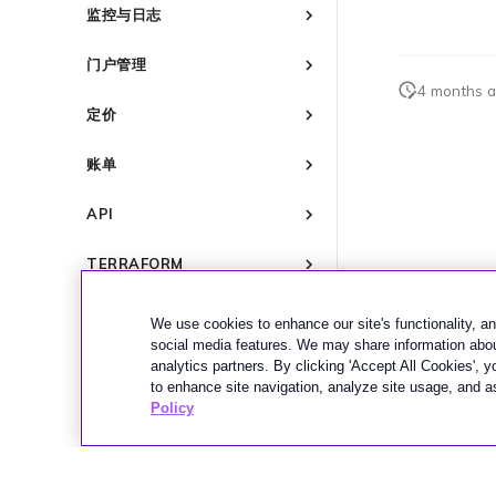
设置 IX
监控与日志
创建个人资料
管理 IX
IX 要求
监控 Port、VXC、Megaport
申请连接
门户管理
Internet 和 IX
加入 IX
IX 工具与功能
编辑 IX
Marketplace 通知
4 months 
监控 MCR
Megaport Portal 用户与管理
AMS-IX 连接
更改合约 IX 的速率
MegaIX 功能概述
定价
Marketplace 常见问题
员设置
监控 MVE
France-IX 连接
迁移 IX
MegaIX Looking Glass (路由
管理个人资料
服务费用估算
诊断)
监控服务状态
关闭 IX
账单
配置电子邮件通知
Port 定价与合约条款
IX 遥测
查看会话事件日志
终止 IX
概述
更新公司信息
VXC 定价与合约条款
BGP 社区
API
开通计费市场
管理最短合约期续订
Megaport Internet 定价与合约
城域 ID
概述
条款
分配财务角色
TERRAFORM
管理 Megaport Marketplace
创建 API 密钥
个人资料
IX 定价与合约条款
更新账单信息
概述
管理用户
故障排查
添加和修改用户
MCR 定价与合约条款
信用卡付款
We use cookies to enhance our site's functionality, ana
快速开始
创建 Port
管理用户角色
MVE 定价与合约条款
了解 Megaport 账单
概述
social media features. We may share information about
创建 Megaport Terraform
词汇表
创建服务密钥
analytics partners. By clicking 'Accept All Cookies', 
管理安全设置
客户现场服务
Provider 配置文件
激活
to enhance site navigation, analyze site usage, and as
创建 VXC
查看操作日志
下载账单
使用 Megaport Terraform
Port 与 VXC
激活 Port
支持
Policy
更改 VXC 配置
Provider 创建和管理服务
监控维护和中断事件
Port 计费
订购时的错误
MCR
Port 或 VXC 中断或抖动
概述
创建到 AWS 的 VXC
使用 Megaport 资源进行
锁定 Megaport 服务
MCR 计费
容量错误
Port 延迟
联系支持
MVE
MCR 中断或不可用
Terraform 状态管理
创建到 Azure 的 VXC
Megaport 授权书
MVE 计费