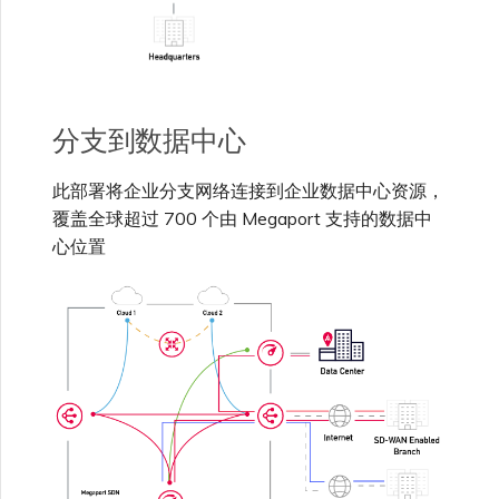
单点登录（SSO）常见问题
更改 IX 配置
故障排查后续步骤
分支到数据中心
迁移 VXC 和 IX
提供调试信息以加快支持响应
此部署将企业分支网络连接到企业数据中心资源，
关闭 VXC 和 IX
覆盖全球超过 700 个由 Megaport 支持的数据中
心位置
监控服务状态
设置 OpenMetrics 服务监控
Azure 服务密钥 API 响应字
段