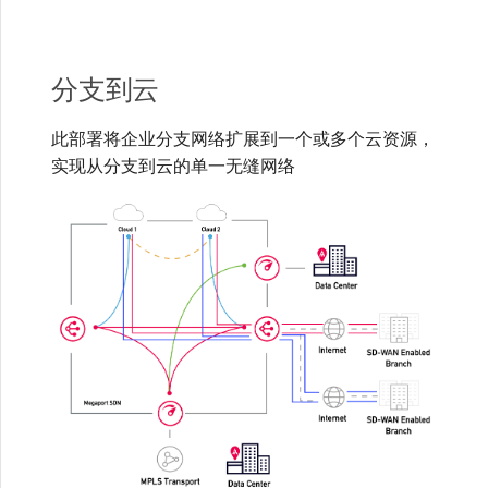
VXC、Megaport Internet 和
限制与配额
OVHcloud
IX 计费
MCR 私有云间互联
SAP HANA Enterprise
在演示环境中测试
锁定 Megaport 服务
创建 MCR
Cloud
分支到云
Salesforce Express
客户注册与入驻
终止 MCR
Connect
客户安全责任
Megaport 授权书
使用 API 创建 MCR VXC
此部署将企业分支网络扩展到一个或多个云资源，
实现从分支到云的单一无缝网络
SAP
Megaport Portal 认证常见
从 MCR 创建到 Azure 的
问题
VXC
VMware Cloud
X-Auth Token 弃用常见问题
从 MVE 创建到 AWS 的 VXC
Wasabi
API 弃用常见问题
从 MVE 创建到 Azure 的
VXC
单点登录（SSO）功能与使
用说明
从 MVE 创建到 Google 的
VXC