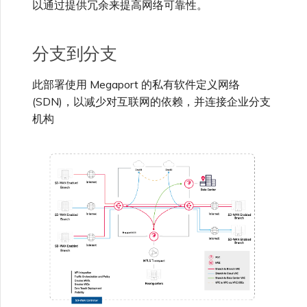
以通过提供冗余来提高网络可靠性。
高速跨云加密
链路聚合组（LAG）
使用服务密钥创建连接
MVE
创建 MCR VXC
创建 VXC
连接 MVE
连接 MVE
连接 MVE
连接 MVE
连接 MVE
连接 MVE
信用卡付款
创建服务密钥
升级支持案例
邀请用户加入账户
使用 Cisco Secure Firewall
终止 IX
VXC 连接性
了解服务页面
连接 MVE
连接 MVE
连接 MVE
Azure ExpressRoute
Azure MCR 连接
IX 工具与功能
MVE
Fortinet FortiGate
连接 MVE
Marketplace 常见问题
查看会话事件日志
管理最短合约期续订
IX 定价与合约条款
Threat Defense Virtual 创建
连接 MVE
连接 MVE
城域 ID
Megaport 全球网状 WAN
使用 Megaport 资源进行
MVE
分支到分支
Terraform 状态管理
配置 Q-in-Q
终止 Megaport Internet 连
配置 MCR
连接 MVE
终止 MVE
终止 MVE
终止 MVE
终止 MVE
终止 MVE
终止 MVE
了解 Megaport 账单
创建 VXC
发送反馈
提供技术支持联系方式
连接到 Latitude.sh
停用 Port
终止 MVE
将 MPLS 与 SDCI 集成
终止 MVE
DigitalOcean MCR 连接
Cisco Webex
IX
Palo Alto Networks
接
终止 MVE
管理 Megaport
MCR 定价与合约条款
终止 MVE
终止 MVE
Megaport 上云即服务
Marketplace 个人资料
此部署使用 Megaport 的私有软件定义网络
导入现有生产服务
更改合约 VXC 的速率
使用数据包过滤
终止 MVE
基于 FGSP 配置 Fortinet 防
客户现场服务
更改 VXC 配置
网络维护
设置财务信息
了解位置信息
终止 MVE
Google MCR 连接
(SDN)，以减少对互联网的依赖，并连接企业分支
Cloudflare
云
Versa SD-WAN
火墙高可用性
MVE 定价与合约条款
配置 Palo Alto Networks 高
机构
添加和修改用户
可用性
使用 Terraform MCP
关闭 VXC 以进行故障转移测
在 MCR 中使用 IPsec
下载账单
创建到 AWS 的 VXC
欧盟数字服务法
更新公司信息
位置 ID
IBM Cloud Direct Link MCR
Google Cloud
Megaport Internet
VMware SD-WAN
Server（公开测试版）
试
连接
管理用户角色
MCR 路由管理
Port 计费
创建到 Azure 的 VXC
重置密码
服务开通方式
IBM Cloud Direct Link
创建 Juniper 私有连接
Megaport Terraform
终止 VXC
Oracle MCR 连接
Provider 常见问题
管理安全设置
MCR 计费
创建到 Google Cloud 的
登录 Megaport Portal
合作伙伴托管账户
MCR Looking Glass (路由诊
Latitude.sh
API
VXC
断)
OVHcloud MCR 连接
Megaport Terraform
查看操作日志
Provider 学习资料与资源
MVE 计费
技术规格
Oracle Cloud Infrastructure
Megaport Terraform
创建 Megaport Internet 连
MCR 的 NAT 工作原理
Salesforce MCR 连接
Provider
监控维护和中断事件
接