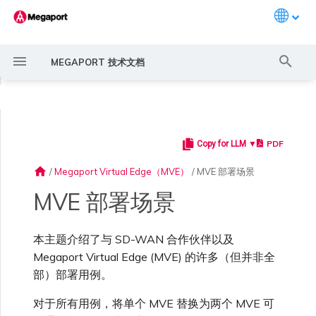
Languag
键
MEGAPORT 技术文档
入
◀
以
开
PDF
Copy for LLM ▼
Megaport 简介
常见连接场景
Megaport 服务加密指南
创建 Port
概述
概述
概述
概述
6WIND 概述
Anapaya 概述
Aruba SD-WAN 概述
Aviatrix Secure Edge 概述
Check Point CloudGuard 概
Cisco MVE 概述
Fortinet FortiGate 概述
Juniper MVE 概述
VM-Series Firewall
Peplink FusionHub 概述
Versa SD-WAN 概述
VMware SD-WAN 概述
概述
Megaport Marketplace 概
监控 Port、VXC、
Megaport Portal 用户与管
服务费用估算
概述
概述
概述
概述
概述
分支到分支
概述
创建 LAG
11:11 Systems
概述
概述
路由过滤
创建 MVE 概述
创建 MVE 概述
使用 Juniper SSR 创建 MVE
Palo Alto Networks VM-
Palo Alto Networks Prisma
IX 要求
编辑 IX
MegaIX 功能概述
激活 Port
Port 或 VXC 中断或抖动
MCR 中断或不可用
MVE 中断或不可用
IX 连接性
云服务提供商互联地址空间
始
述
述
Megaport Internet 和 IX
理员设置
Series Firewall MVE 概述
MVE 概述
home
/
Megaport Virtual Edge（MVE）
/
MVE 部署场景
搜
快速开始
常见多云连接场景
MACsec
订购交叉连接
创建私有 VXC
路由指南
Port
MCR 高级 VLAN 与路由功能
6WIND 授权网络功能
规划部署
规划部署
规划部署
规划部署
规划部署
规划部署
规划部署
规划部署
规划部署
冗余
Port 定价与合约条款
开通计费市场
创建 API 密钥
快速开始
激活
联系支持
分支到云
创建账户
将 Port 添加到 LAG
3DS Outscale
3DS Outscale MCR 连接
Aruba SD-WAN
路由通告
使用系统标签创建 MVE
创建路由型 MVE
加入 IX
更改合约 IX 的速率
MegaIX Looking Glass (路由
订购时的错误
Port 延迟
MCR 路由
MVE 互联网连接
IX BGP 路由
ExpressRoute 线路容量不足
Prisma SD-WAN
MVE 部署场景
索
规划部署
创建个人资料
监控 MCR
管理个人资料
规划部署
规划部署
诊断)
设置 Megaport 账户
使用 Megaport 解决方案现
IPsec
订购本地环路
迁移 VXC
Port
MCR 冗余
规划部署
创建 MVE
创建 MVE
创建 MVE
创建 MVE
创建 MVE
创建 MVE
创建 MVE
创建 MVE
创建 MVE
设置 IX
VXC 定价与合约条款
分配财务角色
管理用户
创建 Megaport Terraform
支持请求门户
分支到数据中心
强制多重身份验证
阿里云专线接入
阿里云 MCR 连接
路由汇总
手动创建 MVE
创建 SD-WAN MVE
AMS-IX 连接
迁移 IX
容量错误
Port 或 VXC 丢包
MCR BGP 会话中断
SD-WAN 管理连接
IX BGP 会话中断
本主题介绍了与 SD-WAN 合作伙伴以及
MCR
Port 与 VXC
Aviatrix
代化 MPLS 网络
创建 MVE
申请连接
监控 MVE
配置电子邮件通知
Provider 配置文件
创建 VM-Series MVE
创建 Prisma MVE
IX 遥测
Megaport Virtual Edge (MVE) 的许多（但并非全
部）部署用例。
云原生 VPN 加密
Port 冗余
设置服务密钥
MCR
创建 MCR
创建 MVE
创建 VXC
创建 VXC
创建 VXC
创建 VXC
创建 VXC
创建 VXC
Megaport Internet 定价与合
更新账单信息
创建 Port
了解支持请求
VPC 到 VPC
设置单点登录
AWS Direct Connect
AWS Direct Connect
配置 BGP 高级设置
使用 Cisco Meraki 创建 MVE
France-IX 连接
关闭 IX
吞吐量与性能
其他 MCR 问题
Megaport Portal 控制台
创建 VXC
创建 VXC
创建 VXC
管理 IX
MVE
MCR
Cisco SD-WAN
作为服务提供商使用
创建 VXC
Marketplace 通知
监控服务状态
更新公司信息
约条款
使用 Megaport Terraform
创建 VXC
创建 VXC
BGP 社区
对于所有用例，将单个 MVE 替换为两个 MVE 可
Megaport API 管理连接
Provider 创建和管理服务