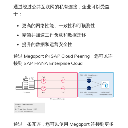
高速跨云加密
链路聚合组（LAG）
使用服务密钥创建连接
MVE
AWS 连接冗余
Azure 配对区域 - 高可用设
创建 MCR VXC
vNIC 连接类型
信用卡付款
创建服务密钥
升级支持案例
邀请用户加入账户
创建 VXC
连接 MVE
连接 MVE
连接 MVE
连接 MVE
连接 MVE
连接 MVE
终止 IX
VXC 连接性
了解服务页面
Azure MCR 连接
查看连接设置
连接 MVE
连接 MVE
连接 MVE
IX 工具与功能
通过绕过公共互联网的私有连接，企业可以受益
Fortinet FortiGate
MVE
计
Marketplace 常见问题
查看会话事件日志
管理最短合约期续订
IX 定价与合约条款
连接 MVE
城域 ID
于：
Megaport 全球网状 WAN
使用 Megaport 资源进行
更新服务
Terraform 状态管理
配置 Q-in-Q
终止 Megaport Internet 连
AWS 公共连接
配置 MCR
Megaport 网络中的 SSE 与
了解 Megaport 账单
创建 VXC
发送反馈
提供技术支持联系方式
连接 MVE
终止 MVE
终止 MVE
终止 MVE
终止 MVE
终止 MVE
终止 MVE
连接到 Latitude.sh
停用 Port
DigitalOcean MCR 连接
终止 MVE
将 MPLS 与 SDCI 集成
终止 MVE
更高的网络性能、一致性和可预测性
Palo Alto Networks
IX
接
SASE
管理 Megaport
MCR 定价与合约条款
终止 MVE
精简并加速工作负载和数据迁移
Megaport 上云即服务
Marketplace 个人资料
SAP 常见问题（FAQ）
导入现有生产服务
更改合约 VXC 的速率
AWS 加密选项
使用数据包过滤
客户现场服务
更改 VXC 配置
网络维护
设置财务信息
终止 MVE
基于 FGSP 配置 Fortinet 防
了解位置信息
Google MCR 连接
终止 MVE
提升的数据和运营安全性
Versa SD-WAN
云
6WIND
MVE 定价与合约条款
火墙高可用性
SAP HANA Enterprise
添加和修改用户
通过 Megaport 的 SAP Cloud Peering，您可以连
Cloud 是否提供 BYOIP？
使用 Terraform MCP
关闭 VXC 以进行故障转移测
AWS 上的 Salesforce
在 MCR 中使用 IPsec
下载账单
创建到 AWS 的 VXC
欧盟数字服务法
更新公司信息
位置 ID
IBM Cloud Direct Link MCR
接到 SAP HANA Enterprise Cloud
VMware SD-WAN
Megaport Internet
Server（公开测试版）
试
Hyperforce
连接
Anapaya
管理用户角色
如果我不在启用了 SAP
MCR 路由管理
Port 计费
创建到 Azure 的 VXC
重置密码
服务开通方式
创建 Juniper 私有连接
Cloud Peering 的机房内
Megaport Terraform
终止 VXC
AWS 上的 Snowflake
Oracle MCR 连接
Aruba SD-WAN
怎么办？
Provider 常见问题
管理安全设置
MCR 计费
创建到 Google Cloud 的
登录 Megaport Portal
合作伙伴托管账户
MCR Looking Glass (路由诊
API
AWS Outposts Rack
VXC
OVHcloud MCR 连接
断)
Aviatrix
我的带宽速率是否固定？
Megaport Terraform
查看操作日志
Provider 学习资料与资源
MVE 计费
技术规格
Megaport Terraform
AWS 常见问题
创建 Megaport Internet 连
Salesforce MCR 连接
MCR 的 NAT 工作原理
Check Point CloudGuard
通过一条互连，您可以使用 Megaport 连接到更多
Provider
SAP 是否支持公共或私有
监控维护和中断事件
接