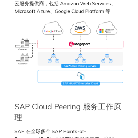
云服务提供商，包括 Amazon Web Services、
ASN？
VXC、Megaport Internet 和
限制与配额
Microsoft Azure、Google Cloud Platform 等
IX 计费
SAP HANA Enterprise
MCR 私有云间互联
Cisco
在演示环境中测试
锁定 Megaport 服务
创建 MCR
Cloud
我可以使用 SAP Cloud
Peering 连接运行在其他云
客户注册与入驻
终止 MCR
平台上的 SAP HEC 吗？
Fortinet FortiGate
客户安全责任
Megaport 授权书
使用 API 创建 MCR VXC
Megaport Portal 认证常见
Juniper
从 MCR 创建到 Azure 的
问题
VXC
Palo Alto Networks
X-Auth Token 弃用常见问题
从 MVE 创建到 AWS 的 VXC
Peplink FusionHub
API 弃用常见问题
从 MVE 创建到 Azure 的
SAP Cloud Peering 服务工作原
VXC
理
Versa SD-WAN
单点登录（SSO）功能与使
用说明
从 MVE 创建到 Google 的
SAP 在全球多个 SAP Points-of-
VXC