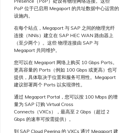
Presence（PoP）处设有物理网络连接。这些
VMware SD-WAN
PoP 位于已启用 Megaport 的共址数据中心运营的
单点登录（SSO）常见问题
设施内。
更改 IX 配置
使用 MVE 控制台
在每个站点，Megaport 与 SAP 之间的物理光纤
故障排查后续步骤
连接（NNIs）建立在 SAP HEC WAN 路由器上
迁移 VXC 和 IX
MVE 常见问题
（至少两个）。这些 物理连接由 SAP 与
提供调试信息以加快支持响应
Megaport 共同维护。
关闭 VXC 和 IX
您可以在 Megaport 网络上购买 10 Gbps Ports。
更高容量的 Ports（例如 100 Gbps 或更高）也可
监控服务状态
提供，具体取决于位置和服务可用性。Megaport
建议部署两个 Ports 以实现弹性。
设置 OpenMetrics 服务监控
通过 Megaport Portal，您可以按 100 Mbps 的增
量为 SAP 订购 Virtual Cross
Connects（VXCs），最高至 2 Gbps（超过 2
Azure 服务密钥 API 响应字
段
Gbps 的速率可按需提供）。
到 SAP Cloud Peering 的 VXCs 通过 Megaport 建