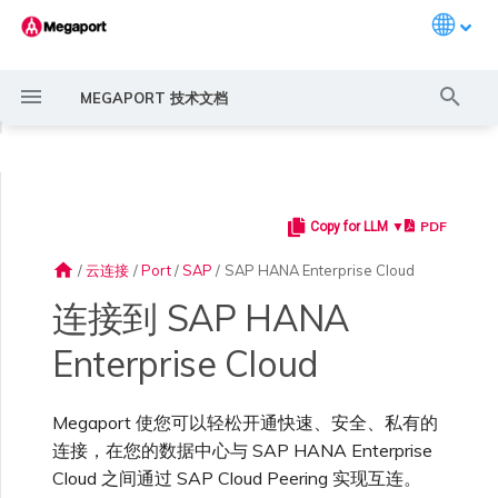
Languag
键
MEGAPORT 技术文档
入
◀
以
开
PDF
Copy for LLM ▼
Megaport 简介
常见连接场景
Megaport 服务加密指南
创建 Port
概述
概述
AWS 连接概述
ExpressRoute
Google Cloud
OVHcloud Connect
AWS 上的 VMware Cloud
概述
概述
概述
概述
概述
Megaport Marketplace 概
监控 Port、VXC、
Megaport Portal 用户与管
服务费用估算
概述
概述
概述
概述
概述
SAP Cloud Peering 服务
概述
创建 LAG
AWS MCR 连接
AWS Direct Connect
AWS Direct Connect
AWS MVE 连接
AWS Direct Connect
AWS Direct Connect
AWS Direct Connect
AWS Direct Connect
路由过滤
6WIND 概述
Anapaya 概述
Aruba SD-WAN 概述
Aviatrix Secure Edge 概述
Check Point CloudGuard 概
Cisco MVE 概述
Fortinet FortiGate 概述
Juniper MVE 概述
VM-Series Firewall
Peplink FusionHub 概述
Versa SD-WAN 概述
VMware SD-WAN 概述
IX 要求
编辑 IX
MegaIX 功能概述
激活 Port
Port 或 VXC 中断或抖动
MCR 中断或不可用
MVE 中断或不可用
IX 连接性
云服务提供商互联地址空间
始
述
Megaport Internet 和 IX
理员设置
工作原理
述
home
/
云连接
/
Port
/
SAP
/
SAP HANA Enterprise Cloud
搜
快速开始
常见多云连接场景
MACsec
订购交叉连接
创建私有 VXC
路由指南
托管 VIF
ExpressRoute Direct
Google 连接冗余
OVHcloud Connect Direct
Azure VMware 解决方案
3DS Outscale MCR 连接
Aruba SD-WAN
MCR 高级 VLAN 与路由功能
MVE 部署场景
冗余
Port 定价与合约条款
开通计费市场
创建 API 密钥
快速开始
激活
联系支持
创建账户
将 Port 添加到 LAG
AWS Transit Gateway 跨区
Azure MVE 连接
路由通告
6WIND 授权网络功能
规划部署
规划部署
规划部署
规划部署
规划部署
规划部署
规划部署
规划部署
规划部署
加入 IX
更改合约 IX 的速率
MegaIX Looking Glass (路由
订购时的错误
Port 延迟
MCR 路由
MVE 互联网连接
IX BGP 路由
ExpressRoute 线路容量不足
Azure MVE 连接
Azure MVE 连接
Azure MVE 连接
Azure MVE 连接
Azure MVE 连接
Azure MVE 连接
Prisma SD-WAN
连接到 SAP HANA
索
创建个人资料
监控 MCR
管理个人资料
可用性
域路由
规划部署
诊断)
Enterprise Cloud
设置 Megaport 账户
使用 Megaport 解决方案现
IPsec
订购本地环路
迁移 VXC
Port
托管连接
ExpressRoute Metro
阿里云 MCR 连接
MCR 冗余
MVE 位置
设置 IX
VXC 定价与合约条款
分配财务角色
管理用户
创建 Megaport Terraform
支持请求门户
强制多重身份验证
Google MVE 连接
路由汇总
规划部署
创建 MVE
创建 MVE
创建 MVE
创建 MVE
创建 MVE
创建 MVE
创建 MVE
创建 MVE
创建 MVE
AMS-IX 连接
迁移 IX
容量错误
Port 或 VXC 丢包
MCR BGP 会话中断
SD-WAN 管理连接
IX BGP 会话中断
Aviatrix
Port 与 VXC
Google MVE 连接
Google MVE 连接
Google MVE 连接
Google MVE 连接
Google MVE 连接
Google MVE 连接
代化 MPLS 网络
申请连接
监控 MVE
配置电子邮件通知
Provider 配置文件
设置 SAP Cloud Peering
创建 MVE
IX 遥测
服务
Megaport 使您可以轻松开通快速、安全、私有的
云原生 VPN 加密
Port 冗余
设置服务密钥
MCR
专用连接
Azure 连接冗余
AWS Direct Connect
创建 MCR
MVE 冗余
Megaport Internet 定价与合
更新账单信息
创建 Port
了解支持请求
设置单点登录
其他 MVE 连接
配置 BGP 高级设置
创建 MVE
创建 VXC
创建 VXC
创建 VXC
创建 VXC
创建 VXC
创建 VXC
France-IX 连接
关闭 IX
吞吐量与性能
其他 MCR 问题
Megaport Portal 控制台
管理 IX
其他 MVE 连接
其他 MVE 连接
其他 MVE 连接
其他 MVE 连接
其他 MVE 连接
其他 MVE 连接
创建 VXC
创建 VXC
创建 VXC
连接，在您的数据中心与 SAP HANA Enterprise
Cisco SD-WAN
MCR
作为服务提供商使用
Marketplace 通知
监控服务状态
更新公司信息
约条款
使用 Megaport Terraform
创建 VXC
BGP 社区
Cloud 之间通过 SAP Cloud Peering 实现互连。
Megaport API 管理连接
Provider 创建和管理服务
面向 SAP 的弹性