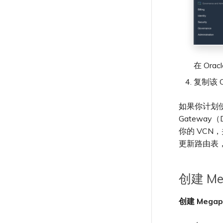
提供调试信息以加快支持响应
在 Ora
复制该 O
如果你计划使用专
Gateway（
你的 VCN
更新路由表
创建 Meg
创建 Megapo