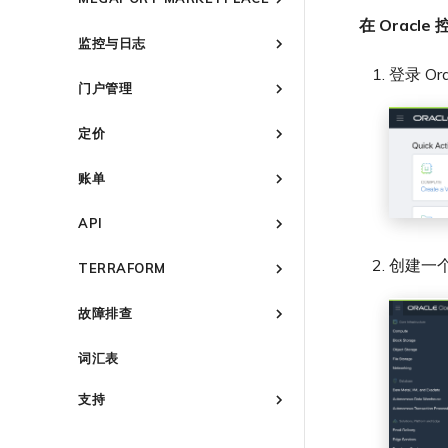
Google MVE 连接
MVE 托管连接
VMware SD-WAN
Azure MVE 连接
AWS Direct Connect
AWS MVE 连接
MVE 冗余
Oracle MCR 连接
冗余
在 Oracle
使用数据包过滤
Megaport Marketplace 概述
其他 MVE 连接
MVE 托管 VIF
Google MVE 连接
MVE 托管连接
vNIC 连接类型
Azure MVE 连接
AWS Direct Connect
AWS MVE 连接
OVHcloud MCR 连接
设置 IX
监控与日志
在 MCR 中使用 IPsec
创建个人资料
其他 MVE 连接
MVE 托管 VIF
Megaport 网络中的 SSE 与
Google MVE 连接
MVE 托管连接
Azure MVE 连接
AWS MVE 连接
Salesforce MCR 连接
管理 IX
IX 要求
登录 O
监控 Port、VXC、Megaport
SASE
MCR 路由管理
申请连接
其他 MVE 连接
MVE 托管 VIF
Google MVE 连接
MVE 托管连接
门户管理
SAP HANA Enterprise Cloud
Internet 和 IX
加入 IX
IX 工具与功能
编辑 IX
6WIND
MCR Looking Glass (路由诊断)
路由过滤
Marketplace 通知
其他 MVE 连接
MVE 托管 VIF
监控 MCR
Megaport Portal 用户与管理
AMS-IX 连接
更改合约 IX 的速率
MegaIX 功能概述
Anapaya
6WIND 概述
定价
MCR 的 NAT 工作原理
路由通告
Marketplace 常见问题
员设置
查看连接设置
监控 MVE
France-IX 连接
迁移 IX
MegaIX Looking Glass (路由
6WIND 授权网络功能
Aruba SD-WAN
Anapaya 概述
MCR 私有云间互联
路由汇总
管理个人资料
服务费用估算
诊断)
监控服务状态
关闭 IX
账单
规划部署
规划部署
终止 MCR
配置 BGP 高级设置
Aviatrix
Aruba SD-WAN 概述
配置电子邮件通知
Port 定价与合约条款
IX 遥测
查看会话事件日志
终止 IX
概述
创建 MVE
创建 MVE
规划部署
更新公司信息
VXC 定价与合约条款
Check Point CloudGuard
Aviatrix Secure Edge 概述
BGP 社区
API
开通计费市场
创建 VXC
创建 VXC
创建 MVE
管理最短合约期续订
Megaport Internet 定价与合约
规划部署
Cisco
Check Point CloudGuard 概
城域 ID
概述
条款
分配财务角色
创建一
述
连接 MVE
连接 MVE
TERRAFORM
管理 Megaport Marketplace
创建 VXC
创建 MVE
创建 MVE 概述
Fortinet FortiGate
Cisco MVE 概述
创建 API 密钥
个人资料
IX 定价与合约条款
更新账单信息
规划部署
终止 MVE
终止 MVE
连接 MVE
创建 VXC
使用系统标签创建 MVE
概述
规划部署
Juniper
Fortinet FortiGate 概述
管理用户
故障排查
添加和修改用户
MCR 定价与合约条款
信用卡付款
创建 MVE
终止 MVE
连接 MVE
手动创建 MVE
快速开始
创建 MVE
规划部署
Palo Alto Networks
Juniper MVE 概述
创建 Port
管理用户角色
MVE 定价与合约条款
了解 Megaport 账单
概述
创建 VXC
终止 MVE
创建 Megaport Terraform
创建 VXC
创建 MVE
创建 MVE 概述
词汇表
规划部署
创建服务密钥
Peplink FusionHub
VM-Series Firewall
管理安全设置
客户现场服务
Provider 配置文件
激活
连接 MVE
连接 MVE
创建 VXC
创建路由型 MVE
创建 MVE
创建 VXC
Versa SD-WAN
Prisma SD-WAN
Peplink FusionHub 概述
Palo Alto Networks VM-
查看操作日志
下载账单
使用 Megaport Terraform
终止 MVE
Port 与 VXC
激活 Port
支持
Series Firewall MVE 概述
将 MPLS 与 SDCI 集成
连接 MVE
创建 SD-WAN MVE
更改 VXC 配置
Provider 创建和管理服务
创建 VXC
使用 Juniper SSR 创建 MVE
规划部署
VMware SD-WAN
Versa SD-WAN 概述
Palo Alto Networks
监控维护和中断事件
Port 计费
订购时的错误
MCR
Port 或 VXC 中断或抖动
概述
规划部署
Prisma MVE 概述
终止 MVE
终止 MVE
使用 Cisco Meraki 创建
创建到 AWS 的 VXC
使用 Megaport 资源进行
连接 MVE
创建 MVE
规划部署
使用 MVE 控制台
VMware SD-WAN 概述