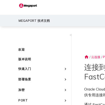
MEGAPORT 技术文档
◀
欢迎
home
/
云连接
/
P
版本说明
连接到 O
快速入门
FastC
Megaport 简介
部署场景
快速开始
常见连接场景
设置 Megaport 账户
Oracle Cl
加密
常见多云连接场景
供专用连接和
Megaport Portal 控制台
概述
Megaport 服务加密指南
使用 Megaport 解决方案现代
PORT
了解服务页面
创建账户
化 MPLS 网络
MACsec
通过 FastCon