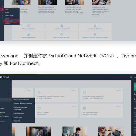
working，并创建你的 Virtual Cloud Network（VCN）、Dynamic
y 和 FastConnect。