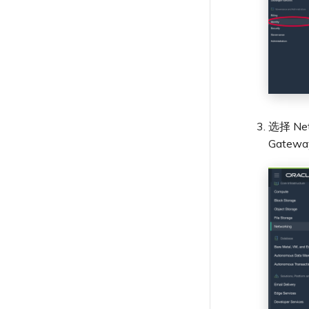
锁定 Megaport 服务
MCR 计费
容量错误
Port 延迟
MVE
联系支持
MVE
MCR 中断或不可用
Terraform 状态管理
创建 VM-Series MVE
规划部署
基于 FGSP 配置 Fortinet 防
创建到 Azure 的 VXC
终止 MVE
创建 VXC
创建 MVE
MVE 常见问题
规划部署
Megaport 授权书
MVE 计费
Port 或 VXC 丢包
火墙高可用性
使用 Cisco Secure Firewall
支持请求门户
MCR 路由
IX
MVE 中断或不可用
导入现有生产服务
创建 VXC
创建 Prisma MVE
创建到 Google Cloud 的 VXC
连接 MVE
创建 VXC
Threat Defense Virtual 创
创建 MVE
VXC、Megaport Internet 和 IX
吞吐量与性能
了解支持请求
MCR BGP 会话中断
MVE 互联网连接
使用 Terraform MCP
云
IX 连接性
连接 MVE
创建 VXC
建 MVE
计费
创建 Megaport Internet 连接
终止 MVE
连接 MVE
创建 VXC
Server（公开测试版）
VXC 连接性
升级支持案例
其他 MCR 问题
SD-WAN 管理连接
IX BGP 路由
终止 MVE
Megaport Internet
云服务提供商互联地址空间
连接 MVE
客户注册与入驻
创建 MCR
终止 MVE
连接 MVE
Megaport Terraform Provider
发送反馈
IX BGP 会话中断
配置 Palo Alto Networks
创建 Juniper 私有连接
ExpressRoute 线路容量不足
终止 MVE
使用 API 创建 MCR VXC
常见问题
终止 MVE
高可用性
网络维护
API
从 MCR 创建到 Azure 的 VXC
Megaport Terraform Provider
欧盟数字服务法
学习资料与资源
Megaport Terraform Provider
从 MVE 创建到 AWS 的 VXC
选择 Net
在演示环境中测试
从 MVE 创建到 Azure 的 VXC
Gatewa
客户安全责任
从 MVE 创建到 Google 的 VXC
Megaport Portal 认证常见问
更改 IX 配置
题
迁移 VXC 和 IX
X-Auth Token 弃用常见问题
关闭 VXC 和 IX
API 弃用常见问题
监控服务状态
单点登录（SSO）功能与使用说
设置 OpenMetrics 服务监控
明
Azure 服务密钥 API 响应字段
单点登录（SSO）常见问题
故障排查后续步骤