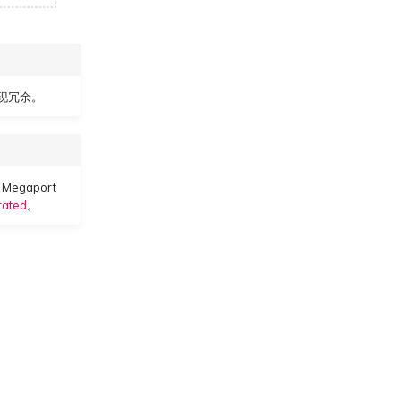
以实现冗余。
Megaport
rated
。