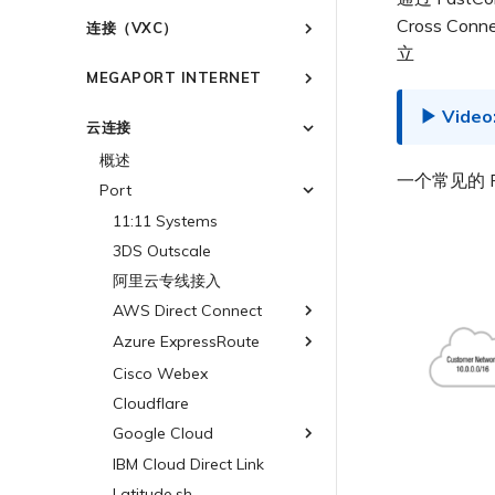
创建 Port
连接到 Latitude.sh
强制多重身份验证
作为服务提供商使用 Megaport
IPsec
Cross Co
连接（VXC）
API 管理连接
订购交叉连接
了解位置信息
设置单点登录
云原生 VPN 加密
立
概述
Megaport 全球网状 WAN
订购本地环路
位置 ID
邀请用户加入账户
MEGAPORT INTERNET
高速跨云加密
创建私有 VXC
Megaport 上云即服务
Port 冗余
服务开通方式
提供技术支持联系方式
概述
迁移 VXC
云连接
链路聚合组（LAG）
合作伙伴托管账户
设置财务信息
路由指南
设置服务密钥
技术规格
更新公司信息
概述
停用 Port
创建 LAG
Port
一个常见的 F
使用服务密钥创建连接
限制与配额
重置密码
Port
将 Port 添加到 LAG
MCR
配置 Q-in-Q
登录 Megaport Portal
11:11 Systems
MVE
更改合约 VXC 的速率
3DS Outscale
终止 Megaport Internet 连接
关闭 VXC 以进行故障转移测试
阿里云专线接入
终止 VXC
AWS Direct Connect
Azure ExpressRoute
AWS 连接概述
托管 VIF
Cisco Webex
ExpressRoute
托管连接
Cloudflare
ExpressRoute Direct
专用连接
Google Cloud
ExpressRoute Metro
AWS 连接冗余
Azure 连接冗余
IBM Cloud Direct Link
Google Cloud
AWS 公共连接
Azure 配对区域 - 高可用设
Latitude.sh
Google 连接冗余