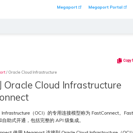
Megaport
Megaport Portal
Copy 
ort
/
Oracle Cloud Infrastructure
racle Cloud Infrastructure
onnect
oud Infrastructure（OCI）的专用连接模型称为 FastConnect。Fast
自助式开通，包括完整的 API 级集成。
nect 使用 Megaport 连接到 Oracle Cloud Infrastructure（OCI