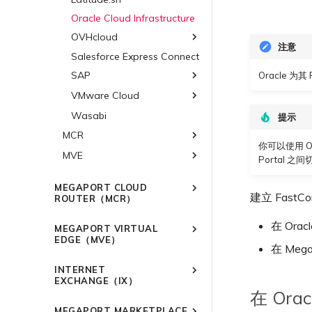
计
AWS 加密选项
Oracle Cloud Infrastructure
AWS 上的 Salesforce
OVHcloud
Hyperforce
注意
Salesforce Express Connect
OVHcloud Connect
AWS 上的 Snowflake
SAP
OVHcloud Connect Direct
Oracle 为其
AWS Outposts Rack
VMware Cloud
SAP HANA Enterprise
AWS 常见问题
Cloud
Wasabi
AWS 上的 VMware Cloud
提示
AWS 上的 SAP
Azure VMware 解决方案
MCR
Azure 上的 SAP
你可以使用 OCI
MVE
概述
Portal 
Google Cloud 上的 SAP
3DS Outscale MCR 连接
概述
MEGAPORT CLOUD
阿里云 MCR 连接
Aruba SD-WAN
建立 Fast
ROUTER（MCR）
AWS Direct Connect
Aviatrix
AWS Direct Connect
概述
在 Ora
MEGAPORT VIRTUAL
Azure MCR 连接
AWS MCR 连接
Cisco SD-WAN
Azure MVE 连接
AWS Direct Connect
AWS MVE 连接
MCR 高级 VLAN 与路由功能
EDGE（MVE）
在 Meg
DigitalOcean MCR 连接
AWS Transit Gateway 跨
Google MVE 连接
MVE 托管连接
Fortinet FortiGate
Azure MVE 连接
AWS MVE 连接
AWS MVE 连接
MCR 冗余
概述
区域路由
Google MCR 连接
INTERNET
其他 MVE 连接
MVE 托管 VIF
Google MVE 连接
Azure MVE 连接
MVE 托管连接
创建 MCR
Palo Alto Networks
AWS Direct Connect
MVE 部署场景
EXCHANGE（IX）
IBM Cloud Direct Link MCR
其他 MVE 连接
Google MVE 连接
MVE 托管 VIF
创建 MCR VXC
在 Ora
Versa SD-WAN
Azure MVE 连接
AWS Direct Connect
AWS MVE 连接
MVE 位置
连接
概述
其他 MVE 连接
配置 MCR
MEGAPORT MARKETPLACE