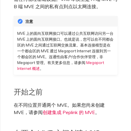
VXC、Megaport Internet 和
限制与配额
B 端 MVE 之间的私有点到点以太网连接。
OVHcloud
IX 计费
MCR 私有云间互联
SAP HANA Enterprise
在演示环境中测试
锁定 Megaport 服务
创建 MCR
Cloud
注意
Salesforce Express
客户注册与入驻
终止 MCR
Connect
MVE 上的面向互联网接口可以通过公共互联网访问另一台
客户安全责任
Megaport 授权书
使用 API 创建 MCR VXC
MVE 上的面向互联网接口。也就是说，您可以在不同都会
区的 MVE 之间通过互联网交换流量。基本连接模型是在
一个都会区的 MVE 通过 Megaport Internet 连接到另一
SAP
Megaport Portal 认证常见
从 MCR 创建到 Azure 的
个都会区的 MVE。连通性由客户/合作伙伴管理，非
问题
VXC
Megaport 管理。有关更多信息，请参阅
Megaport
Internet 概述
。
VMware Cloud
X-Auth Token 弃用常见问题
从 MVE 创建到 AWS 的 VXC
开始之前
Wasabi
API 弃用常见问题
从 MVE 创建到 Azure 的
VXC
在不同位置开通两个 MVE。如果您尚未创建
MVE，请参阅
创建集成 Peplink 的 MVE
。
单点登录（SSO）功能与使
用说明
从 MVE 创建到 Google 的
VXC