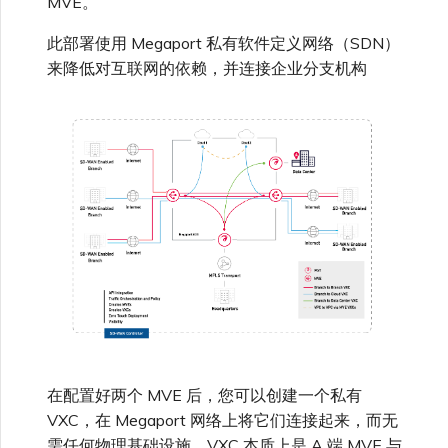
MVE。
高速跨云加密
链路聚合组（LAG）
使用服务密钥创建连接
MVE
创建 MCR VXC
创建 VXC
连接 MVE
连接 MVE
连接 MVE
连接 MVE
连接 MVE
信用卡付款
创建服务密钥
升级支持案例
邀请用户加入账户
使用 Cisco Secure Firewall
终止 IX
VXC 连接性
了解服务页面
连接 MVE
连接 MVE
连接 MVE
Azure ExpressRoute
Azure MCR 连接
IX 工具与功能
MVE
Fortinet FortiGate
连接 MVE
Marketplace 常见问题
查看会话事件日志
管理最短合约期续订
IX 定价与合约条款
Threat Defense Virtual 创建
连接 MVE
连接 MVE
城域 ID
此部署使用 Megaport 私有软件定义网络（SDN）
Megaport 全球网状 WAN
使用 Megaport 资源进行
MVE
来降低对互联网的依赖，并连接企业分支机构
Terraform 状态管理
配置 Q-in-Q
终止 Megaport Internet 连
配置 MCR
连接 MVE
终止 MVE
终止 MVE
终止 MVE
终止 MVE
终止 MVE
了解 Megaport 账单
创建 VXC
发送反馈
提供技术支持联系方式
连接到 Latitude.sh
停用 Port
终止 MVE
将 MPLS 与 SDCI 集成
终止 MVE
DigitalOcean MCR 连接
Cisco Webex
IX
Palo Alto Networks
接
终止 MVE
管理 Megaport
MCR 定价与合约条款
终止 MVE
终止 MVE
Megaport 上云即服务
Marketplace 个人资料
导入现有生产服务
更改合约 VXC 的速率
使用数据包过滤
终止 MVE
基于 FGSP 配置 Fortinet 防
客户现场服务
更改 VXC 配置
网络维护
设置财务信息
了解位置信息
终止 MVE
Google MCR 连接
Cloudflare
云
Versa SD-WAN
火墙高可用性
MVE 定价与合约条款
配置 Palo Alto Networks 高
添加和修改用户
可用性
使用 Terraform MCP
关闭 VXC 以进行故障转移测
在 MCR 中使用 IPsec
下载账单
创建到 AWS 的 VXC
欧盟数字服务法
更新公司信息
位置 ID
IBM Cloud Direct Link MCR
Google Cloud
Megaport Internet
VMware SD-WAN
Server（公开测试版）
试
连接
管理用户角色
MCR 路由管理
Port 计费
创建到 Azure 的 VXC
重置密码
服务开通方式
IBM Cloud Direct Link
创建 Juniper 私有连接
Megaport Terraform
终止 VXC
Oracle MCR 连接
Provider 常见问题
管理安全设置
MCR 计费
创建到 Google Cloud 的
登录 Megaport Portal
合作伙伴托管账户
MCR Looking Glass (路由诊
Latitude.sh
API
VXC
断)
OVHcloud MCR 连接
Megaport Terraform
查看操作日志
在配置好两个 MVE 后，您可以创建一个私有
Provider 学习资料与资源
MVE 计费
技术规格
Oracle Cloud Infrastructure
Megaport Terraform
VXC，在 Megaport 网络上将它们连接起来，而无
创建 Megaport Internet 连
MCR 的 NAT 工作原理
Salesforce MCR 连接
Provider
监控维护和中断事件
接
需任何物理基础设施。VXC 本质上是 A 端 MVE 与