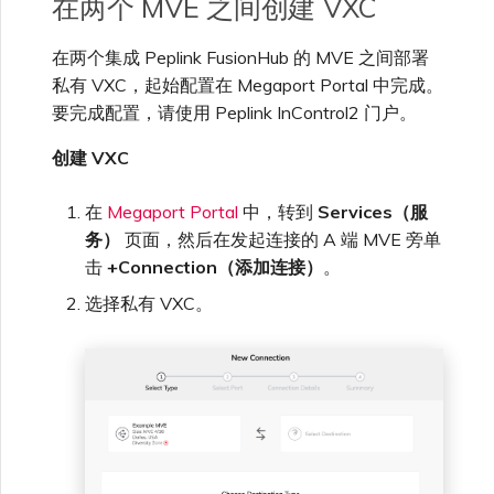
在两个 MVE 之间创建 VXC
单点登录（SSO）常见问题
在两个集成 Peplink FusionHub 的 MVE 之间部署
更改 IX 配置
私有 VXC，起始配置在 Megaport Portal 中完成。
故障排查后续步骤
要完成配置，请使用 Peplink InControl2 门户。
迁移 VXC 和 IX
创建 VXC
提供调试信息以加快支持响应
关闭 VXC 和 IX
在
Megaport Portal
中，转到
Services（服
务）
页面，然后在发起连接的 A 端 MVE 旁单
击
+Connection（添加连接）
。
监控服务状态
选择私有 VXC。
设置 OpenMetrics 服务监控
Azure 服务密钥 API 响应字
段