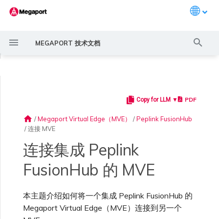
Languag
键
MEGAPORT 技术文档
入
◀
以
开
PDF
Copy for LLM ▼
Megaport 简介
常见连接场景
Megaport 服务加密指南
创建 Port
概述
概述
概述
概述
6WIND 概述
Anapaya 概述
Aruba SD-WAN 概述
Aviatrix Secure Edge 概述
Check Point CloudGuard 概
Cisco MVE 概述
Fortinet FortiGate 概述
Juniper MVE 概述
VM-Series Firewall
Versa SD-WAN 概述
VMware SD-WAN 概述
概述
Megaport Marketplace 概
监控 Port、VXC、
Megaport Portal 用户与管
服务费用估算
概述
概述
概述
概述
概述
开始之前
概述
创建 LAG
11:11 Systems
概述
概述
路由过滤
创建 MVE 概述
创建 MVE 概述
使用 Juniper SSR 创建 MVE
Palo Alto Networks VM-
Palo Alto Networks Prisma
IX 要求
编辑 IX
MegaIX 功能概述
激活 Port
Port 或 VXC 中断或抖动
MCR 中断或不可用
MVE 中断或不可用
IX 连接性
云服务提供商互联地址空间
始
述
述
Megaport Internet 和 IX
理员设置
Series Firewall MVE 概述
MVE 概述
home
/
Megaport Virtual Edge（MVE）
/
Peplink FusionHub
搜
/
连接 MVE
快速开始
常见多云连接场景
MACsec
订购交叉连接
创建私有 VXC
路由指南
Port
MCR 高级 VLAN 与路由功能
6WIND 授权网络功能
规划部署
规划部署
规划部署
规划部署
规划部署
规划部署
规划部署
规划部署
冗余
Port 定价与合约条款
开通计费市场
创建 API 密钥
快速开始
激活
联系支持
在两个 MVE 之间创建
创建账户
将 Port 添加到 LAG
3DS Outscale
3DS Outscale MCR 连接
Aruba SD-WAN
路由通告
使用系统标签创建 MVE
创建路由型 MVE
加入 IX
更改合约 IX 的速率
MegaIX Looking Glass (路由
订购时的错误
Port 延迟
MCR 路由
MVE 互联网连接
IX BGP 路由
ExpressRoute 线路容量不足
Prisma SD-WAN
索
规划部署
创建个人资料
监控 MCR
管理个人资料
VXC
规划部署
规划部署
诊断)
连接集成 Peplink
设置 Megaport 账户
使用 Megaport 解决方案现
IPsec
订购本地环路
迁移 VXC
Port
MCR 冗余
规划部署
创建 MVE
创建 MVE
创建 MVE
创建 MVE
创建 MVE
创建 MVE
创建 MVE
创建 MVE
设置 IX
VXC 定价与合约条款
分配财务角色
管理用户
创建 Megaport Terraform
支持请求门户
强制多重身份验证
阿里云专线接入
阿里云 MCR 连接
路由汇总
手动创建 MVE
创建 SD-WAN MVE
AMS-IX 连接
迁移 IX
容量错误
Port 或 VXC 丢包
MCR BGP 会话中断
SD-WAN 管理连接
IX BGP 会话中断
FusionHub 的 MVE
MCR
Port 与 VXC
Aviatrix
代化 MPLS 网络
创建 MVE
申请连接
监控 MVE
配置电子邮件通知
Provider 配置文件
创建 VM-Series MVE
创建 Prisma MVE
IX 遥测
本主题介绍如何将一个集成 Peplink FusionHub 的
云原生 VPN 加密
Port 冗余
设置服务密钥
MCR
创建 MCR
创建 MVE
创建 VXC
创建 VXC
创建 VXC
创建 VXC
创建 VXC
Megaport Internet 定价与合
更新账单信息
创建 Port
了解支持请求
设置单点登录
AWS Direct Connect
AWS Direct Connect
配置 BGP 高级设置
使用 Cisco Meraki 创建 MVE
France-IX 连接
关闭 IX
吞吐量与性能
其他 MCR 问题
Megaport Portal 控制台
创建 VXC
创建 VXC
创建 VXC
管理 IX
MVE
MCR
Cisco SD-WAN
作为服务提供商使用
创建 VXC
Marketplace 通知
监控服务状态
更新公司信息
约条款
使用 Megaport Terraform
创建 VXC
创建 VXC
BGP 社区
Megaport Virtual Edge（MVE）连接到另一个
Megaport API 管理连接
Provider 创建和管理服务