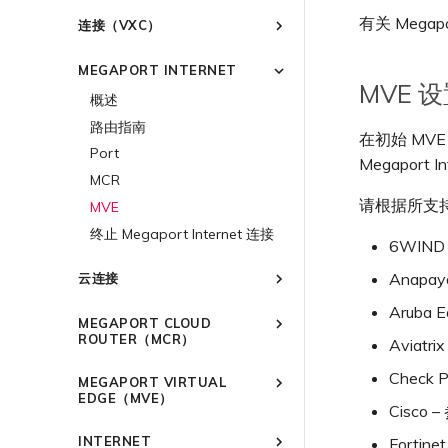
创建 Port
连接到 Latitude.sh
强制多重身份验证
作为服务提供商使用 Megaport
IPsec
有关 Megap
连接（VXC）
API 管理连接
订购交叉连接
了解位置信息
设置单点登录
云原生 VPN 加密
概述
Megaport 全球网状 WAN
订购本地环路
位置 ID
邀请用户加入账户
MEGAPORT INTERNET
高速跨云加密
创建私有 VXC
MVE 
Megaport 上云即服务
Port 冗余
服务开通方式
提供技术支持联系方式
概述
迁移 VXC
链路聚合组（LAG）
合作伙伴托管账户
设置财务信息
路由指南
设置服务密钥
在初始 M
技术规格
更新公司信息
停用 Port
创建 LAG
Port
使用服务密钥创建连接
Megaport
限制与配额
重置密码
将 Port 添加到 LAG
MCR
配置 Q-in-Q
登录 Megaport Portal
请根据所支持的
MVE
更改合约 VXC 的速率
终止 Megaport Internet 连接
关闭 VXC 以进行故障转移测试
6WIND
终止 VXC
Anapay
云连接
概述
Aruba 
MEGAPORT CLOUD
Port
ROUTER（MCR）
Aviatri
MCR
11:11 Systems
概述
Check 
MEGAPORT VIRTUAL
3DS Outscale
MVE
概述
MCR 高级 VLAN 与路由功能
EDGE（MVE）
Cisco 
阿里云专线接入
3DS Outscale MCR 连接
MCR 冗余
概述
概述
INTERNET
Fortine
AWS Direct Connect
阿里云 MCR 连接
创建 MCR
Aruba SD-WAN