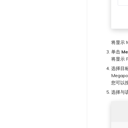
单点登录（SSO）常见问题
故障排查后续步骤
提供调试信息以加快支持响应
将显示 
单击
Me
将显示 
选择目标
Megapo
您可以
选择与该