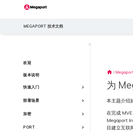
MEGAPORT 技术文档
◀
欢迎
home
/
Megaport
版本说明
为 Me
快速入门
Megaport 简介
本主题介绍如何在
部署场景
快速开始
常见连接场景
设置 Megaport 账户
在完成 MVE
加密
常见多云连接场景
Megapo
Megaport Portal 控制台
概述
Megaport 服务加密指南
使用 Megaport 解决方案现代
目建立互联
PORT
了解服务页面
创建账户
化 MPLS 网络
MACsec