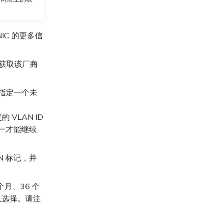
NIC 的更多信
以获取该厂商
接指定一个未
 VLAN ID
唯一才能继续
N 标记，并
个月、36 个
认选择。请注