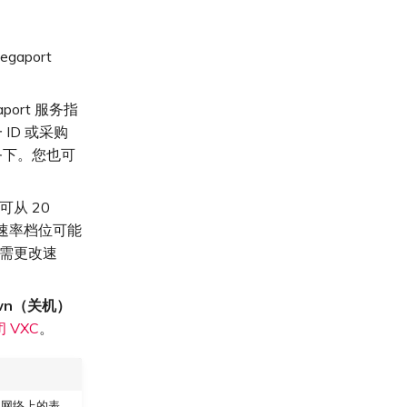
gaport
port 服务指
ID 或采购
务下。您也可
可从 20
可用速率档位可能
以按需更改速
own（关机）
 VXC
。
 网络上的表