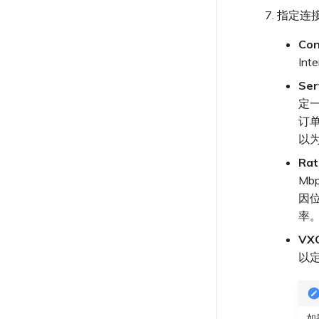
指定连
Co
In
Ser
定
订
以
Ra
Mb
因位
率
VX
以
如