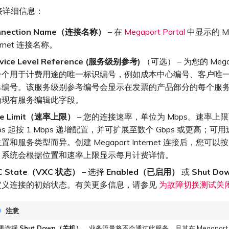
接详细信息：
nnection Name（连接名称）
– 在
Megaport Portal
中显示的 Me
ternet 连接名称。
vice Level Reference (服务级别参考)
（可选） – 为您的 Mega
一个用于计费用途的唯一标识编号，例如成本中心编号、客户唯一 
单编号。该服务级别参考编号会显示在发票的产品部分的每个服
为现有服务编辑此字段。
te Limit（速率上限）
– 您的连接速率，单位为 Mbps。速率上限
ps 起按 1 Mbps 递增配置，并可扩展至数个 Gbps 或更高；
置和服务类型而异。创建 Megaport Internet 连接后，您可
。系统会根据位置和速率上限显示每月计费详情。
C State（VXC 状态）
– 选择
Enabled（已启用）
或
Shut D
定义连接的初始状态。有关更多信息，请参见
为故障切换测试关闭
注意
果选择
Shut Down（关机）
，业务流量将不会通过此服务，且其在 Megaport