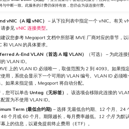
将与中断一致。此服务的计费仍保持有效，您仍会为该连接付费。
nd vNIC（A 端 vNIC）
– 从下拉列表中指定一个 vNIC。有关 v
，请参见
vNIC 连接类型
。
建议您参考 Megaport 文档中所部署 MVE 厂商对应的章节，
IC 和 VLAN 的具体要求。
eferred A-End VLAN（首选 A 端 VLAN）
（可选） – 为此连
的 VLAN ID。
MVE 上的 VLAN ID 必须唯一，取值范围为 2 到 4093。如果指定的
使用，系统会显示下一个可用的 VLAN 编号。VLAN ID 必须
。如果未指定值，Megaport 将自动分配。
者，您可以单击
Untag（无标签）
。该选项会移除此连接的 VLA
配置为不使用 VLAN ID。
nimum Term (最低合约期)
– 选择 无最低合约期、12 个月、24 
48 个月或 60 个月。期限越长，每月费率越低。
12 个月
为默
屏幕上的信息，以避免提前终止费用（ETF）。