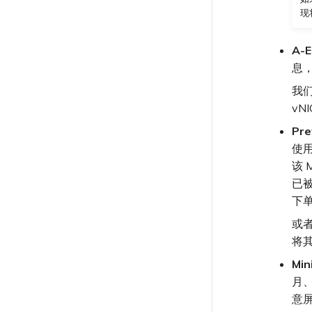
现
A-E
息
我们
vN
Pr
使用
该 
已被
下单
或
将其
Mi
月、
意