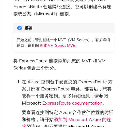
高速跨云加密
链路聚合组（LAG）
使用服务密钥创建连接
MVE
创建 MCR VXC
vNIC 连接类型
信用卡付款
创建服务密钥
升级支持案例
邀请用户加入账户
AWS 连接冗余
Azure 配对区域 - 高可用设
创建 VXC
连接 MVE
连接 MVE
连接 MVE
连接 MVE
连接 MVE
连接 MVE
终止 IX
VXC 连接性
了解服务页面
Azure ExpressRoute
Azure MCR 连接
查看连接设置
连接 MVE
连接 MVE
连接 MVE
IX 工具与功能
ExpressRoute 创建网络连接。您可以创建私有连
MVE
Marketplace 常见问题
查看会话事件日志
管理最短合约期续订
IX 定价与合约条款
计
连接 MVE
城域 ID
接或公共（Microsoft）连接。
Megaport 全球网状 WAN
使用 Megaport 资源进行
Terraform 状态管理
配置 Q-in-Q
终止 Megaport Internet 连
配置 MCR
Megaport 网络中的 SSE 与
了解 Megaport 账单
创建 VXC
发送反馈
提供技术支持联系方式
AWS 公共连接
连接 MVE
终止 MVE
终止 MVE
终止 MVE
终止 MVE
终止 MVE
终止 MVE
连接到 Latitude.sh
停用 Port
DigitalOcean MCR 连接
终止 MVE
将 MPLS 与 SDCI 集成
终止 MVE
Cisco Webex
IX
重要
接
SASE
管理 Megaport
MCR 定价与合约条款
终止 MVE
Megaport 上云即服务
Marketplace 个人资料
开始之前，请先创建一个 MVE（VM-Series）。有关详细
导入现有生产服务
更改合约 VXC 的速率
使用数据包过滤
客户现场服务
更改 VXC 配置
网络维护
设置财务信息
AWS 加密选项
终止 MVE
基于 FGSP 配置 Fortinet 防
了解位置信息
Google MCR 连接
终止 MVE
Cloudflare
云
信息，请参阅
创建 VM-Series MVE
。
6WIND
MVE 定价与合约条款
火墙高可用性
添加和修改用户
使用 Terraform MCP
关闭 VXC 以进行故障转移测
在 MCR 中使用 IPsec
下载账单
创建到 AWS 的 VXC
欧盟数字服务法
更新公司信息
AWS 上的 Salesforce
位置 ID
IBM Cloud Direct Link MCR
将 ExpressRoute 连接添加到您的 MVE 和 VM-
Google Cloud
Megaport Internet
Server（公开测试版）
试
Hyperforce
连接
Anapaya
Series 包含三个部分。
管理用户角色
MCR 路由管理
Port 计费
创建到 Azure 的 VXC
重置密码
服务开通方式
IBM Cloud Direct Link
在 Azure 控制台中设置您的 ExpressRoute 方
创建 Juniper 私有连接
Megaport Terraform
终止 VXC
AWS 上的 Snowflake
Oracle MCR 连接
Aruba SD-WAN
案并部署 ExpressRoute 电路。部署后，您将
Provider 常见问题
管理安全设置
MCR 计费
创建到 Google Cloud 的
登录 Megaport Portal
获得一个服务密钥。更多详细信息，请参阅
合作伙伴托管账户
MCR Looking Glass (路由诊
Latitude.sh
API
VXC
AWS Outposts Rack
OVHcloud MCR 连接
断)
Microsoft
ExpressRoute documentation
。
Aviatrix
Megaport Terraform
查看操作日志
要查看连接到特定 Azure 合作伙伴位置的时延
Provider 学习资料与资源
MVE 计费
技术规格
Oracle Cloud Infrastructure
Megaport Terraform
和价格，请开始
添加到 Microsoft Azure 的连
创建 Megaport Internet 连
AWS 常见问题
Salesforce MCR 连接
MCR 的 NAT 工作原理
Check Point CloudGuard
Provider
监控维护和中断事件
接
接
的流程，但不要提供
Microsoft Azure