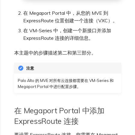
VMware SD-WAN
单点登录（SSO）常见问题
在 Megaport Portal 中，从您的 MVE 到
更改 IX 配置
ExpressRoute 位置创建一个连接（VXC）。
使用 MVE 控制台
故障排查后续步骤
在 VM-Series 中，创建一个新接口并添加
迁移 VXC 和 IX
ExpressRoute 连接的详细信息。
MVE 常见问题
提供调试信息以加快支持响应
本主题中的步骤描述第二和第三部分。
关闭 VXC 和 IX
注意
监控服务状态
Palo Alto 的 MVE 对所有云连接都需要在 VM-Series 和
Megaport Portal 中进行配置步骤。
设置 OpenMetrics 服务监控
在 Megaport Portal 中添加
Azure 服务密钥 API 响应字
ExpressRoute 连接
段
要设置 ExpressRoute 连接，您需要在 Megaport