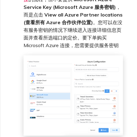
VXC、Megaport Internet 和
限制与配额
Service Key (Microsoft Azure 服务密钥)
，
OVHcloud
IX 计费
SAP HANA Enterprise
MCR 私有云间互联
而是点击
View all Azure Partner locations
Cisco
在演示环境中测试
锁定 Megaport 服务
创建 MCR
Cloud
(查看所有 Azure 合作伙伴位置)
。您可以在没
Salesforce Express
有服务密钥的情况下继续进入连接详细信息页
客户注册与入驻
终止 MCR
Connect
Fortinet FortiGate
客户安全责任
Megaport 授权书
使用 API 创建 MCR VXC
面并查看所选端口的定价。要下单购买
Microsoft Azure 连接，您需要提供服务密钥
SAP
Megaport Portal 认证常见
Juniper
从 MCR 创建到 Azure 的
问题
VXC
VMware Cloud
Palo Alto Networks
X-Auth Token 弃用常见问题
从 MVE 创建到 AWS 的 VXC
Wasabi
Peplink FusionHub
API 弃用常见问题
从 MVE 创建到 Azure 的
VXC
Versa SD-WAN
单点登录（SSO）功能与使
用说明
从 MVE 创建到 Google 的
VXC