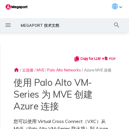
Languag
键
MEGAPORT 技术文档
入
◀
以
开
PDF
Copy for LLM ▼
Megaport 简介
常见连接场景
Megaport 服务加密指南
创建 Port
概述
概述
11:11 Systems
概述
AWS Direct Connect
AWS Direct Connect
AWS MVE 连接
AWS Direct Connect
AWS MVE 连接
AWS Direct Connect
AWS Direct Connect
概述
概述
概述
Megaport Marketplace 概
监控 Port、VXC、
Megaport Portal 用户与管
服务费用估算
概述
概述
概述
概述
概述
在 Megaport Portal 中添
概述
创建 LAG
AWS 连接概述
ExpressRoute
Google Cloud
OVHcloud Connect
SAP HANA Enterprise
AWS 上的 VMware Cloud
AWS MCR 连接
AWS MVE 连接
AWS MVE 连接
AWS MVE 连接
AWS MVE 连接
AWS MVE 连接
路由过滤
6WIND 概述
Anapaya 概述
Aruba SD-WAN 概述
Aviatrix Secure Edge 概述
Check Point CloudGuard 概
Cisco MVE 概述
Fortinet FortiGate 概述
Juniper MVE 概述
VM-Series Firewall
Peplink FusionHub 概述
Versa SD-WAN 概述
VMware SD-WAN 概述
IX 要求
编辑 IX
MegaIX 功能概述
激活 Port
Port 或 VXC 中断或抖动
MCR 中断或不可用
MVE 中断或不可用
IX 连接性
云服务提供商互联地址空间
始
述
Megaport Internet 和 IX
理员设置
加 ExpressRoute 连接
Cloud
述
home
/
云连接
/
MVE
/
Palo Alto Networks
/
Azure MVE 连接
搜
快速开始
常见多云连接场景
MACsec
订购交叉连接
创建私有 VXC
路由指南
3DS Outscale
3DS Outscale MCR 连接
Azure MVE 连接
MVE 托管连接
MCR 高级 VLAN 与路由功能
MVE 部署场景
冗余
Port 定价与合约条款
开通计费市场
创建 API 密钥
快速开始
激活
联系支持
创建账户
将 Port 添加到 LAG
托管 VIF
ExpressRoute Direct
Google 连接冗余
OVHcloud Connect Direct
Azure VMware 解决方案
AWS Transit Gateway 跨区
MVE 托管连接
MVE 托管连接
MVE 托管连接
MVE 托管连接
MVE 托管连接
路由通告
6WIND 授权网络功能
规划部署
规划部署
规划部署
规划部署
规划部署
规划部署
规划部署
规划部署
规划部署
加入 IX
更改合约 IX 的速率
MegaIX Looking Glass (路由
订购时的错误
Port 延迟
MCR 路由
MVE 互联网连接
IX BGP 路由
ExpressRoute 线路容量不足
Azure MVE 连接
Azure MVE 连接
Azure MVE 连接
Azure MVE 连接
Azure MVE 连接
Prisma SD-WAN
使用 Palo Alto VM-
索
创建个人资料
监控 MCR
管理个人资料
在 VM-Series 中添加
AWS 上的 SAP
域路由
规划部署
诊断)
ExpressRoute 连接
Series 为 MVE 创建
设置 Megaport 账户
使用 Megaport 解决方案现
IPsec
订购本地环路
迁移 VXC
Port
阿里云专线接入
阿里云 MCR 连接
Google MVE 连接
MVE 托管 VIF
MCR 冗余
MVE 位置
设置 IX
VXC 定价与合约条款
分配财务角色
管理用户
创建 Megaport Terraform
支持请求门户
强制多重身份验证
托管连接
ExpressRoute Metro
MVE 托管 VIF
MVE 托管 VIF
MVE 托管 VIF
MVE 托管 VIF
MVE 托管 VIF
路由汇总
规划部署
创建 MVE
创建 MVE
创建 MVE
创建 MVE
创建 MVE
创建 MVE
创建 MVE
创建 MVE
创建 MVE
AMS-IX 连接
迁移 IX
容量错误
Port 或 VXC 丢包
MCR BGP 会话中断
SD-WAN 管理连接
IX BGP 会话中断
Google MVE 连接
Google MVE 连接
Google MVE 连接
Google MVE 连接
Google MVE 连接
Port 与 VXC
代化 MPLS 网络
申请连接
监控 MVE
配置电子邮件通知
Provider 配置文件
Azure 上的 SAP
创建 MVE
IX 遥测
Azure 连接
验证您的 Azure 连接
云原生 VPN 加密
Port 冗余
设置服务密钥
MCR
AWS Direct Connect
AWS Direct Connect
其他 MVE 连接
创建 MCR
MVE 冗余
Megaport Internet 定价与合
更新账单信息
创建 Port
了解支持请求
设置单点登录
专用连接
Azure 连接冗余
配置 BGP 高级设置
创建 MVE
创建 VXC
创建 VXC
创建 VXC
创建 VXC
创建 VXC
创建 VXC
France-IX 连接
关闭 IX
吞吐量与性能
其他 MCR 问题
Megaport Portal 控制台
其他 MVE 连接
其他 MVE 连接
其他 MVE 连接
其他 MVE 连接
其他 MVE 连接
管理 IX
创建 VXC
创建 VXC
创建 VXC
MCR
您可以使用 Virtual Cross Connect（VXC）从
作为服务提供商使用
Marketplace 通知
监控服务状态
更新公司信息
约条款
使用 Megaport Terraform
Google Cloud 上的 SAP
创建 VXC
BGP 社区
Megaport API 管理连接
Provider 创建和管理服务
MVE（Palo Alto VM-Series 防火墙）到 Azure