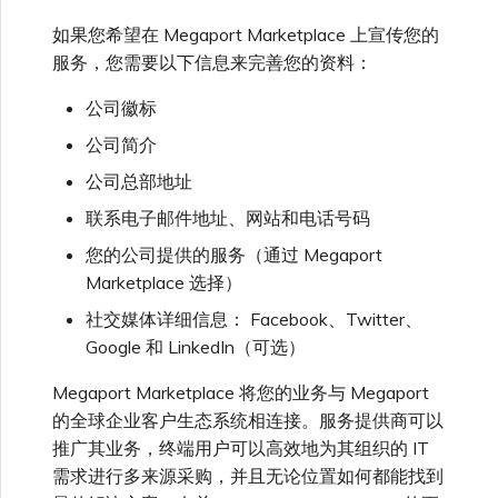
VMware SD-WAN
如果您希望在 Megaport Marketplace 上宣传您的
单点登录（SSO）常见问题
服务，您需要以下信息来完善您的资料：
更改 IX 配置
使用 MVE 控制台
公司徽标
故障排查后续步骤
迁移 VXC 和 IX
公司简介
MVE 常见问题
提供调试信息以加快支持响应
公司总部地址
关闭 VXC 和 IX
联系电子邮件地址、网站和电话号码
您的公司提供的服务（通过 Megaport
监控服务状态
Marketplace 选择）
社交媒体详细信息： Facebook、Twitter、
Google 和 LinkedIn（可选）
设置 OpenMetrics 服务监控
Megaport Marketplace 将您的业务与 Megaport
Azure 服务密钥 API 响应字
的全球企业客户生态系统相连接。服务提供商可以
段
推广其业务，终端用户可以高效地为其组织的 IT
需求进行多来源采购，并且无论位置如何都能找到