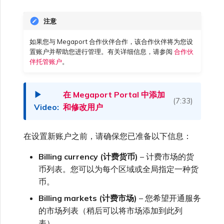
高速跨云加密
链路聚合组（LAG）
使用服务密钥创建连接
MVE
创建 MCR VXC
vNIC 连接类型
信用卡付款
创建服务密钥
升级支持案例
创建 VXC
连接 MVE
连接 MVE
连接 MVE
连接 MVE
连接 MVE
连接 MVE
终止 IX
VXC 连接性
Azure ExpressRoute
Azure MCR 连接
连接 MVE
连接 MVE
连接 MVE
IX 工具与功能
MVE
Fortinet FortiGate
Marketplace 常见问题
查看会话事件日志
管理最短合约期续订
IX 定价与合约条款
连接 MVE
城域 ID
注意
Megaport 全球网状 WAN
使用 Megaport 资源进行
Terraform 状态管理
配置 Q-in-Q
终止 Megaport Internet 连
配置 MCR
Megaport 网络中的 SSE 与
了解 Megaport 账单
创建 VXC
发送反馈
连接 MVE
终止 MVE
终止 MVE
终止 MVE
终止 MVE
终止 MVE
终止 MVE
停用 Port
DigitalOcean MCR 连接
终止 MVE
将 MPLS 与 SDCI 集成
终止 MVE
如果您与 Megaport 合作伙伴合作，该合作伙伴将为您设
Cisco Webex
IX
Palo Alto Networks
接
SASE
管理 Megaport
MCR 定价与合约条款
终止 MVE
置账户并帮助您进行管理。有关详细信息，请参阅
合作伙
Megaport 上云即服务
Marketplace 个人资料
伴托管账户
。
导入现有生产服务
更改合约 VXC 的速率
使用数据包过滤
客户现场服务
更改 VXC 配置
网络维护
终止 MVE
基于 FGSP 配置 Fortinet 防
Google MCR 连接
终止 MVE
Cloudflare
云
Versa SD-WAN
6WIND
MVE 定价与合约条款
火墙高可用性
添加和修改用户
在 Megaport Portal 中添加
(7:33)
使用 Terraform MCP
关闭 VXC 以进行故障转移测
在 MCR 中使用 IPsec
下载账单
创建到 AWS 的 VXC
欧盟数字服务法
IBM Cloud Direct Link MCR
和修改用户
Google Cloud
Megaport Internet
VMware SD-WAN
Server（公开测试版）
试
Anapaya
连接
管理用户角色
在设置新账户之前，请确保您已准备以下信息：
MCR 路由管理
Port 计费
创建到 Azure 的 VXC
IBM Cloud Direct Link
创建 Juniper 私有连接
Megaport Terraform
终止 VXC
Oracle MCR 连接
Aruba SD-WAN
Billing currency (计费货币)
– 计费市场的货
Provider 常见问题
管理安全设置
MCR 计费
创建到 Google Cloud 的
币列表。您可以为每个区域或全局指定一种货
MCR Looking Glass (路由诊
Latitude.sh
API
VXC
断)
OVHcloud MCR 连接
币。
Aviatrix
Megaport Terraform
查看操作日志
Billing markets (计费市场)
– 您希望开通服务
Provider 学习资料与资源
MVE 计费
Oracle Cloud Infrastructure
Megaport Terraform
的市场列表（稍后可以将市场添加到此列
创建 Megaport Internet 连
MCR 的 NAT 工作原理
Salesforce MCR 连接
Check Point CloudGuard
Provider
监控维护和中断事件
接
表）。