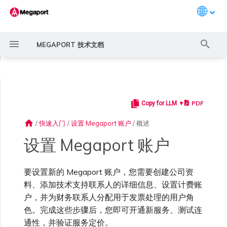
Languag
键
MEGAPORT 技术文档
入
◀
以
开
PDF
Copy for LLM ▼
常见连接场景
Megaport 服务加密指南
创建 Port
概述
概述
概述
概述
概述
概述
Megaport Marketplace 概
监控 Port、VXC、
Megaport Portal 用户与管
服务费用估算
概述
概述
概述
概述
概述
接下来是什么？
创建 LAG
11:11 Systems
概述
概述
路由过滤
6WIND 概述
Anapaya 概述
Aruba SD-WAN 概述
Aviatrix Secure Edge 概述
Check Point CloudGuard 概
Cisco MVE 概述
Fortinet FortiGate 概述
Juniper MVE 概述
VM-Series Firewall
Peplink FusionHub 概述
Versa SD-WAN 概述
VMware SD-WAN 概述
IX 要求
编辑 IX
MegaIX 功能概述
激活 Port
Port 或 VXC 中断或抖动
MCR 中断或不可用
MVE 中断或不可用
IX 连接性
云服务提供商互联地址空间
始
述
Megaport Internet 和 IX
理员设置
述
home
/
快速入门
/
设置 Megaport 账户
/
概述
搜
常见多云连接场景
MACsec
订购交叉连接
创建私有 VXC
路由指南
Port
MCR 高级 VLAN 与路由功能
MVE 部署场景
冗余
Port 定价与合约条款
开通计费市场
创建 API 密钥
快速开始
激活
联系支持
将 Port 添加到 LAG
3DS Outscale
3DS Outscale MCR 连接
Aruba SD-WAN
路由通告
6WIND 授权网络功能
规划部署
规划部署
规划部署
规划部署
规划部署
规划部署
规划部署
规划部署
规划部署
加入 IX
更改合约 IX 的速率
MegaIX Looking Glass (路由
订购时的错误
Port 延迟
MCR 路由
MVE 互联网连接
IX BGP 路由
ExpressRoute 线路容量不足
Prisma SD-WAN
设置 Megaport 账户
索
创建个人资料
监控 MCR
管理个人资料
规划部署
诊断)
使用 Megaport 解决方案现
IPsec
订购本地环路
迁移 VXC
Port
MCR 冗余
MVE 位置
设置 IX
VXC 定价与合约条款
分配财务角色
管理用户
创建 Megaport Terraform
支持请求门户
阿里云专线接入
阿里云 MCR 连接
路由汇总
规划部署
创建 MVE
创建 MVE
创建 MVE
创建 MVE
创建 MVE
创建 MVE
创建 MVE
创建 MVE
创建 MVE
AMS-IX 连接
迁移 IX
容量错误
Port 或 VXC 丢包
MCR BGP 会话中断
SD-WAN 管理连接
IX BGP 会话中断
要设置新的 Megaport 账户，您需要创建公司资
MCR
Port 与 VXC
Aviatrix
代化 MPLS 网络
申请连接
监控 MVE
配置电子邮件通知
Provider 配置文件
创建 MVE
IX 遥测
料、添加技术支持联系人的详细信息、设置计费账
户，并为财务联系人分配用于发票处理的用户角
云原生 VPN 加密
Port 冗余
设置服务密钥
MCR
创建 MCR
MVE 冗余
Megaport Internet 定价与合
更新账单信息
创建 Port
了解支持请求
AWS Direct Connect
AWS Direct Connect
配置 BGP 高级设置
创建 MVE
创建 VXC
创建 VXC
创建 VXC
创建 VXC
创建 VXC
创建 VXC
France-IX 连接
关闭 IX
吞吐量与性能
其他 MCR 问题
管理 IX
创建 VXC
创建 VXC
创建 VXC
MVE
MCR
Cisco SD-WAN
色。完成这些步骤后，您即可开通新服务、测试连
作为服务提供商使用
Marketplace 通知
监控服务状态
更新公司信息
约条款
使用 Megaport Terraform
创建 VXC
BGP 社区
通性，并验证服务定价。
Megaport API 管理连接
Provider 创建和管理服务