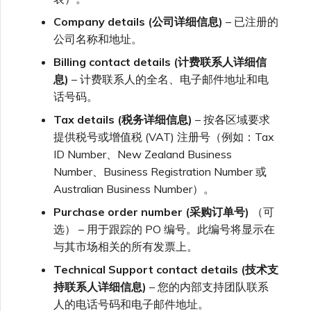
VXC、Megaport Internet 和
OVHcloud
Company details (公司详细信息)
– 已注册的
IX 计费
MCR 私有云间互联
SAP HANA Enterprise
Cisco
在演示环境中测试
公司名称和地址。
锁定 Megaport 服务
创建 MCR
Cloud
Billing contact details (计费联系人详细信
Salesforce Express
客户注册与入驻
终止 MCR
Connect
息)
– 计费联系人的全名、电子邮件地址和电
Fortinet FortiGate
客户安全责任
Megaport 授权书
使用 API 创建 MCR VXC
话号码。
Tax details (税务详细信息)
– 按各区域要求
SAP
Megaport Portal 认证常见
Juniper
从 MCR 创建到 Azure 的
提供税号或增值税 (VAT) 注册号（例如：Tax
问题
VXC
ID Number、New Zealand Business
VMware Cloud
Number、Business Registration Number 或
Palo Alto Networks
X-Auth Token 弃用常见问题
从 MVE 创建到 AWS 的 VXC
Australian Business Number）。
Purchase order number (采购订单号)
（可
Wasabi
Peplink FusionHub
选） – 用于跟踪的 PO 编号。此编号将显示在
API 弃用常见问题
从 MVE 创建到 Azure 的
与其市场相关的所有发票上。
VXC
Versa SD-WAN
Technical Support contact details (技术支
单点登录（SSO）功能与使
持联系人详细信息)
– 您的内部支持团队联系
用说明
从 MVE 创建到 Google 的
人的电话号码和电子邮件地址。
VXC