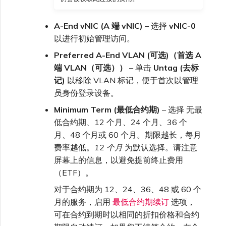
A-End vNIC (A 端 vNIC)
– 选择
vNIC-0
以进行初始管理访问。
Preferred A-End VLAN (可选)（首选 A
端 VLAN（可选））
– 单击
Untag (去标
记)
以移除 VLAN 标记，便于首次以管理
员身份登录设备。
Minimum Term (最低合约期)
– 选择 无最
低合约期、12 个月、24 个月、36 个
月、48 个月或 60 个月。期限越长，每月
费率越低。
12 个月
为默认选择。请注意
屏幕上的信息，以避免提前终止费用
（ETF）。
对于合约期为 12、24、36、48 或 60 个
月的服务，启用
最低合约期续订
选项，
可在合约到期时以相同的折扣价格和合约