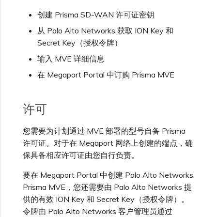
VXC、Megaport Internet 和
限制与配额
OVHcloud
创建 Prisma SD-WAN 许可证密钥
IX 计费
MCR 私有云间互联
SAP HANA Enterprise
在演示环境中测试
锁定 Megaport 服务
创建 MCR
Cloud
从 Palo Alto Networks 获取 ION Key 和
Secret Key（授权令牌）
Salesforce Express
客户注册与入驻
终止 MCR
Connect
客户安全责任
输入 MVE 详细信息
Megaport 授权书
使用 API 创建 MCR VXC
在 Megaport Portal 中订购 Prisma MVE
SAP
Megaport Portal 认证常见
从 MCR 创建到 Azure 的
问题
VXC
许可
VMware Cloud
X-Auth Token 弃用常见问题
您需要为计划通过 MVE 部署的型号自备 Prisma
从 MVE 创建到 AWS 的 VXC
许可证。对于在 Megaport 网络上创建的端点，确
Wasabi
保具备相应许可证由您自行负责。
API 弃用常见问题
从 MVE 创建到 Azure 的
VXC
要在 Megaport Portal 中创建 Palo Alto Networks
Prisma MVE，您还需要由 Palo Alto Networks 提
单点登录（SSO）功能与使
供的有效 ION Key 和 Secret Key（授权令牌）。
用说明
从 MVE 创建到 Google 的
令牌由 Palo Alto Networks 客户管理员通过
VXC