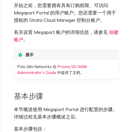
高速跨云加密
链路聚合组（LAG）
使用服务密钥创建连接
MVE
创建 MCR VXC
创建 VXC
连接 MVE
连接 MVE
连接 MVE
连接 MVE
连接 MVE
连接 MVE
信用卡付款
创建服务密钥
升级支持案例
邀请用户加入账户
使用 Cisco Secure Firewall
终止 IX
VXC 连接性
开始之前，您需要拥有具有订购权限、可访问
了解服务页面
连接 MVE
连接 MVE
连接 MVE
Azure ExpressRoute
Azure MCR 连接
IX 工具与功能
MVE
Fortinet FortiGate
连接 MVE
连接 MVE
Marketplace 常见问题
查看会话事件日志
管理最短合约期续订
IX 定价与合约条款
Threat Defense Virtual 创建
城域 ID
Megaport Portal 的用户账户。您还需要一个用于
Megaport 全球网状 WAN
使用 Megaport 资源进行
后续步骤
MVE
授权的 Strata Cloud Manager 控制台账户。
Terraform 状态管理
配置 Q-in-Q
终止 Megaport Internet 连
配置 MCR
连接 MVE
终止 MVE
终止 MVE
终止 MVE
终止 MVE
终止 MVE
终止 MVE
了解 Megaport 账单
创建 VXC
发送反馈
提供技术支持联系方式
连接到 Latitude.sh
停用 Port
终止 MVE
将 MPLS 与 SDCI 集成
终止 MVE
DigitalOcean MCR 连接
Cisco Webex
IX
Palo Alto Networks
接
终止 MVE
终止 MVE
管理 Megaport
MCR 定价与合约条款
有关设置 Megaport 账户的详细信息，请参见
创建
Megaport 上云即服务
Marketplace 个人资料
参考资料
账户
。
导入现有生产服务
更改合约 VXC 的速率
使用数据包过滤
终止 MVE
基于 FGSP 配置 Fortinet 防
客户现场服务
更改 VXC 配置
网络维护
设置财务信息
了解位置信息
终止 MVE
Google MCR 连接
Cloudflare
云
Versa SD-WAN
火墙高可用性
配置 Palo Alto Networks 高
MVE 定价与合约条款
可用性
添加和修改用户
提示
使用 Terraform MCP
关闭 VXC 以进行故障转移测
在 MCR 中使用 IPsec
下载账单
创建到 AWS 的 VXC
欧盟数字服务法
更新公司信息
位置 ID
IBM Cloud Direct Link MCR
Google Cloud
Megaport Internet
VMware SD-WAN
Palo Alto Networks 在
Prisma SD-WAN
Server（公开测试版）
试
连接
Administrator’s Guide
中提供了文档。
管理用户角色
MCR 路由管理
Port 计费
创建到 Azure 的 VXC
重置密码
服务开通方式
IBM Cloud Direct Link
创建 Juniper 私有连接
Megaport Terraform
终止 VXC
Oracle MCR 连接
Provider 常见问题
管理安全设置
基本步骤
MCR 计费
创建到 Google Cloud 的
登录 Megaport Portal
合作伙伴托管账户
MCR Looking Glass (路由诊
Latitude.sh
API
VXC
断)
OVHcloud MCR 连接
本节概述使用 Megaport Portal 进行配置的步骤。
Megaport Terraform
查看操作日志
详细过程见基本步骤概述之后。
Provider 学习资料与资源
MVE 计费
技术规格
Oracle Cloud Infrastructure
Megaport Terraform
创建 Megaport Internet 连
MCR 的 NAT 工作原理
Salesforce MCR 连接
基本步骤包括：
Provider
监控维护和中断事件
接