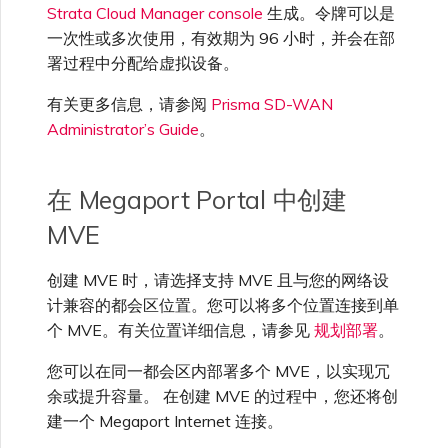
Strata Cloud Manager console
生成。令牌可以是
单点登录（SSO）常见问题
一次性或多次使用，有效期为 96 小时，并会在部
更改 IX 配置
署过程中分配给虚拟设备。
故障排查后续步骤
有关更多信息，请参阅
Prisma SD-WAN
迁移 VXC 和 IX
Administrator’s Guide
。
提供调试信息以加快支持响应
关闭 VXC 和 IX
在 Megaport Portal 中创建
MVE
监控服务状态
创建 MVE 时，请选择支持 MVE 且与您的网络设
计兼容的都会区位置。您可以将多个位置连接到单
设置 OpenMetrics 服务监控
个 MVE。有关位置详细信息，请参见
规划部署
。
您可以在同一都会区内部署多个 MVE，以实现冗
Azure 服务密钥 API 响应字
余或提升容量。 在创建 MVE 的过程中，您还将创
段
建一个 Megaport Internet 连接。