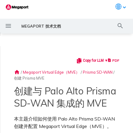
Languag
键
MEGAPORT 技术文档
入
◀
以
开
PDF
Copy for LLM ▼
Megaport 简介
常见连接场景
Megaport 服务加密指南
创建 Port
概述
概述
概述
概述
6WIND 概述
Anapaya 概述
Aruba SD-WAN 概述
Aviatrix Secure Edge 概述
Check Point CloudGuard 概
Cisco MVE 概述
Fortinet FortiGate 概述
Juniper MVE 概述
Palo Alto Networks VM-
Peplink FusionHub 概述
Versa SD-WAN 概述
VMware SD-WAN 概述
概述
Megaport Marketplace 概
监控 Port、VXC、
Megaport Portal 用户与管
服务费用估算
概述
概述
概述
概述
概述
基本步骤
概述
创建 LAG
11:11 Systems
概述
概述
路由过滤
创建 MVE 概述
创建 MVE 概述
使用 Juniper SSR 创建 MVE
IX 要求
编辑 IX
MegaIX 功能概述
激活 Port
Port 或 VXC 中断或抖动
MCR 中断或不可用
MVE 中断或不可用
IX 连接性
云服务提供商互联地址空间
始
述
Series Firewall MVE 概述
述
Megaport Internet 和 IX
理员设置
home
/
Megaport Virtual Edge（MVE）
/
Prisma SD-WAN
/
搜
创建 Prisma MVE
快速开始
常见多云连接场景
MACsec
订购交叉连接
创建私有 VXC
路由指南
Port
MCR 高级 VLAN 与路由功能
6WIND 授权网络功能
规划部署
规划部署
规划部署
规划部署
规划部署
规划部署
规划部署
规划部署
规划部署
冗余
Port 定价与合约条款
开通计费市场
创建 API 密钥
快速开始
激活
联系支持
许可
创建账户
将 Port 添加到 LAG
3DS Outscale
3DS Outscale MCR 连接
Aruba SD-WAN
路由通告
使用系统标签创建 MVE
创建路由型 MVE
加入 IX
更改合约 IX 的速率
MegaIX Looking Glass (路由
订购时的错误
Port 延迟
MCR 路由
MVE 互联网连接
IX BGP 路由
ExpressRoute 线路容量不足
索
规划部署
规划部署
创建个人资料
监控 MCR
管理个人资料
诊断)
创建与 Palo Alto Prisma
设置 Megaport 账户
使用 Megaport 解决方案现
IPsec
订购本地环路
迁移 VXC
Port
MCR 冗余
规划部署
创建 MVE
创建 MVE
创建 MVE
创建 MVE
创建 MVE
创建 MVE
创建 MVE
创建 MVE
创建 MVE
设置 IX
VXC 定价与合约条款
分配财务角色
管理用户
创建 Megaport Terraform
支持请求门户
在 Megaport Portal 中创
强制多重身份验证
阿里云专线接入
阿里云 MCR 连接
路由汇总
手动创建 MVE
创建 SD-WAN MVE
AMS-IX 连接
迁移 IX
容量错误
Port 或 VXC 丢包
MCR BGP 会话中断
SD-WAN 管理连接
IX BGP 会话中断
SD-WAN 集成的 MVE
MCR
Port 与 VXC
Aviatrix
代化 MPLS 网络
创建 MVE
创建 VM-Series MVE
申请连接
监控 MVE
配置电子邮件通知
Provider 配置文件
建 MVE
IX 遥测
本主题介绍如何使用 Palo Alto Prisma SD-WAN
云原生 VPN 加密
Port 冗余
设置服务密钥
MCR
创建 MCR
创建 MVE
创建 VXC
创建 VXC
创建 VXC
创建 VXC
创建 VXC
创建 VXC
Megaport Internet 定价与合
更新账单信息
创建 Port
了解支持请求
设置单点登录
AWS Direct Connect
AWS Direct Connect
配置 BGP 高级设置
使用 Cisco Meraki 创建 MVE
France-IX 连接
关闭 IX
吞吐量与性能
其他 MCR 问题
Megaport Portal 控制台
创建 VXC
创建 VXC
创建 VXC
管理 IX
MVE
MCR
Cisco SD-WAN
作为服务提供商使用
创建 VXC
创建 VXC
Marketplace 通知
监控服务状态
更新公司信息
约条款
使用 Megaport Terraform
在 Strata Cloud Manager
BGP 社区
创建并配置 Megaport Virtual Edge（MVE）。
Megaport API 管理连接
Provider 创建和管理服务
中配置 MVE