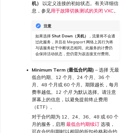
机）
以定义连接的初始状态。有关详细信
息，参见
用于故障切换测试的关闭 VXC
。
注意
如果选择
Shut Down（关机）
，流量将不会通
过此服务，并且在 Megaport 网络上其行为将
与该服务处于中断状态相同。此服务的计费仍
会保持活动状态，您仍需为该连接支付费用。
Minimum Term (最低合约期)
– 选择 无最
低合约期、12 个月、24 个月、36 个
月、48 个月或 60 个月。期限越长，每月
费率越低。
12 个月
为默认选择。请注意
屏幕上的信息，以避免提前终止费用
（ETF）。
对于合约期为 12、24、36、48 或 60 个
月的服务，启用
最低合约期续订
选项，
可在合约到期时以相同的折扣价格和合约