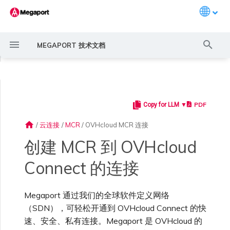
Languag
键
MEGAPORT 技术文档
入
◀
以
开
PDF
Copy for LLM ▼
Megaport 简介
常见连接场景
Megaport 服务加密指南
创建 Port
概述
概述
11:11 Systems
AWS MCR 连接
概述
概述
概述
概述
Megaport Marketplace 概
监控 Port、VXC、
Megaport Portal 用户与管
服务费用估算
概述
概述
概述
概述
概述
工作原理
概述
创建 LAG
AWS 连接概述
ExpressRoute
Google Cloud
OVHcloud Connect
SAP HANA Enterprise
AWS 上的 VMware Cloud
AWS Direct Connect
AWS Direct Connect
AWS MVE 连接
AWS Direct Connect
AWS Direct Connect
AWS Direct Connect
AWS Direct Connect
路由过滤
6WIND 概述
Anapaya 概述
Aruba SD-WAN 概述
Aviatrix Secure Edge 概述
Check Point CloudGuard 概
Cisco MVE 概述
Fortinet FortiGate 概述
Juniper MVE 概述
VM-Series Firewall
Peplink FusionHub 概述
Versa SD-WAN 概述
VMware SD-WAN 概述
IX 要求
编辑 IX
MegaIX 功能概述
激活 Port
Port 或 VXC 中断或抖动
MCR 中断或不可用
MVE 中断或不可用
IX 连接性
云服务提供商互联地址空间
始
述
Megaport Internet 和 IX
理员设置
Cloud
述
home
/
云连接
/
MCR
/
OVHcloud MCR 连接
搜
快速开始
常见多云连接场景
MACsec
订购交叉连接
创建私有 VXC
路由指南
3DS Outscale
AWS Transit Gateway 跨区
Aruba SD-WAN
MCR 高级 VLAN 与路由功能
MVE 部署场景
冗余
Port 定价与合约条款
开通计费市场
创建 API 密钥
快速开始
激活
联系支持
可用性
创建账户
将 Port 添加到 LAG
托管 VIF
ExpressRoute Direct
Google 连接冗余
OVHcloud Connect Direct
Azure VMware 解决方案
Azure MVE 连接
路由通告
6WIND 授权网络功能
规划部署
规划部署
规划部署
规划部署
规划部署
规划部署
规划部署
规划部署
规划部署
加入 IX
更改合约 IX 的速率
MegaIX Looking Glass (路由
订购时的错误
Port 延迟
MCR 路由
MVE 互联网连接
IX BGP 路由
ExpressRoute 线路容量不足
Azure MVE 连接
Azure MVE 连接
Azure MVE 连接
Azure MVE 连接
Azure MVE 连接
Azure MVE 连接
Prisma SD-WAN
创建 MCR 到 OVHcloud
索
域路由
创建个人资料
监控 MCR
管理个人资料
AWS 上的 SAP
规划部署
诊断)
Connect 的连接
设置 Megaport 账户
使用 Megaport 解决方案现
IPsec
订购本地环路
迁移 VXC
Port
阿里云专线接入
MCR 冗余
MVE 位置
设置 IX
VXC 定价与合约条款
分配财务角色
管理用户
创建 Megaport Terraform
支持请求门户
先决条件
强制多重身份验证
托管连接
ExpressRoute Metro
Google MVE 连接
路由汇总
规划部署
创建 MVE
创建 MVE
创建 MVE
创建 MVE
创建 MVE
创建 MVE
创建 MVE
创建 MVE
创建 MVE
AMS-IX 连接
迁移 IX
容量错误
Port 或 VXC 丢包
MCR BGP 会话中断
SD-WAN 管理连接
IX BGP 会话中断
Aviatrix
Port 与 VXC
Google MVE 连接
Google MVE 连接
Google MVE 连接
Google MVE 连接
Google MVE 连接
Google MVE 连接
代化 MPLS 网络
申请连接
监控 MVE
配置电子邮件通知
Provider 配置文件
Azure 上的 SAP
创建 MVE
IX 遥测
Megaport 通过我们的全球软件定义网络
云原生 VPN 加密
Port 冗余
设置服务密钥
MCR
AWS Direct Connect
创建 MCR
MVE 冗余
Megaport Internet 定价与合
更新账单信息
创建 Port
了解支持请求
配置 OVHcloud Connect
设置单点登录
专用连接
Azure 连接冗余
其他 MVE 连接
配置 BGP 高级设置
创建 MVE
创建 VXC
创建 VXC
创建 VXC
创建 VXC
创建 VXC
创建 VXC
France-IX 连接
关闭 IX
吞吐量与性能
其他 MCR 问题
Megaport Portal 控制台
管理 IX
其他 MVE 连接
其他 MVE 连接
其他 MVE 连接
其他 MVE 连接
其他 MVE 连接
其他 MVE 连接
创建 VXC
创建 VXC
创建 VXC
（SDN），可轻松开通到 OVHcloud Connect 的快
Cisco SD-WAN
MCR
作为服务提供商使用
Marketplace 通知
监控服务状态
更新公司信息
约条款
使用 Megaport Terraform
Google Cloud 上的 SAP
创建 VXC
BGP 社区
速、安全、私有连接。Megaport 是 OVHcloud 的
Megaport API 管理连接
Provider 创建和管理服务