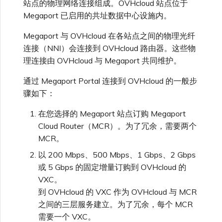
站点的物理网络连接组成。OVHcloud 站点位于
VMware SD-WAN
Megaport 已启用的共址数据中心设施内。
单点登录（SSO）常见问题
更改 IX 配置
Megaport 与 OVHcloud 在各站点之间的物理光纤
使用 MVE 控制台
连接（NNI）会连接到 OVHcloud 路由器。这些物
故障排查后续步骤
迁移 VXC 和 IX
理连接由 OVHcloud 与 Megaport 共同维护。
MVE 常见问题
提供调试信息以加快支持响应
通过 Megaport Portal 连接到 OVHcloud 的一般步
关闭 VXC 和 IX
骤如下：
在您选择的 Megaport 站点订购 Megaport
监控服务状态
Cloud Router（MCR）。为了冗余，需要两个
MCR。
以 200 Mbps、500 Mbps、1 Gbps、2 Gbps
设置 OpenMetrics 服务监控
或 5 Gbps 的固定增量订购到 OVHcloud 的
VXC。
Azure 服务密钥 API 响应字
到 OVHcloud 的 VXC 作为 OVHcloud 与 MCR
段
之间的三层服务建立。为了冗余，每个 MCR
需要一个 VXC。