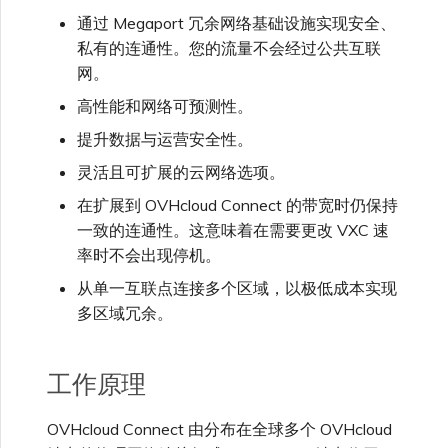
些服务？
VXC、Megaport Internet 和
限制与配额
通过 Megaport 冗余网络基础设施实现安全、
OVHcloud
IX 计费
MCR 私有云间互联
私有的连通性。您的流量不会经过公共互联
Cisco
在演示环境中测试
锁定 Megaport 服务
创建 MCR
网。
如果我不在 OVHcloud 接
Salesforce Express
入点（PoP）内怎么办？
客户注册与入驻
终止 MCR
高性能和网络可预测性。
Connect
Fortinet FortiGate
客户安全责任
Megaport 授权书
使用 API 创建 MCR VXC
提升数据与运营安全性。
OVHcloud 是否支持公有
灵活且可扩展的云网络选项。
SAP
Megaport Portal 认证常见
或私有 ASN？
Juniper
从 MCR 创建到 Azure 的
问题
在扩展到 OVHcloud Connect 的带宽时仍保持
VXC
一致的连通性。这意味着在需要更改 VXC 速
VMware Cloud
使用服务密钥
Palo Alto Networks
率时不会出现停机。
X-Auth Token 弃用常见问题
从 MVE 创建到 AWS 的 VXC
从单一互联点连接多个区域，以极低成本实现
Wasabi
多区域冗余。
参考资料
Peplink FusionHub
API 弃用常见问题
从 MVE 创建到 Azure 的
VXC
工作原理
Versa SD-WAN
单点登录（SSO）功能与使
用说明
从 MVE 创建到 Google 的
OVHcloud Connect 由分布在全球多个 OVHcloud
VXC