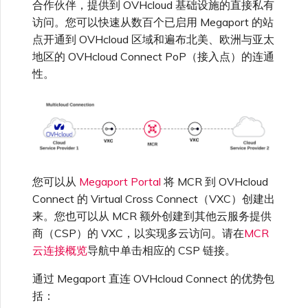
合作伙伴，提供到 OVHcloud 基础设施的直接私有
高速跨云加密
链路聚合组（LAG）
使用服务密钥创建连接
MVE
创建 MCR VXC
vNIC 连接类型
信用卡付款
创建服务密钥
升级支持案例
冗余
邀请用户加入账户
AWS 连接冗余
Azure 配对区域 - 高可用设
创建 VXC
连接 MVE
连接 MVE
连接 MVE
连接 MVE
连接 MVE
连接 MVE
终止 IX
VXC 连接性
了解服务页面
Azure ExpressRoute
查看连接设置
连接 MVE
连接 MVE
连接 MVE
IX 工具与功能
Fortinet FortiGate
MVE
访问。您可以快速从数百个已启用 Megaport 的站
Marketplace 常见问题
查看会话事件日志
管理最短合约期续订
IX 定价与合约条款
计
连接 MVE
城域 ID
点开通到 OVHcloud 区域和遍布北美、欧洲与亚太
Megaport 全球网状 WAN
使用 Megaport 资源进行
冗余方案
Terraform 状态管理
配置 Q-in-Q
终止 Megaport Internet 连
配置 MCR
Megaport 网络中的 SSE 与
了解 Megaport 账单
创建 VXC
发送反馈
提供技术支持联系方式
AWS 公共连接
连接 MVE
终止 MVE
终止 MVE
终止 MVE
终止 MVE
终止 MVE
终止 MVE
地区的 OVHcloud Connect PoP（接入点）的连通
连接到 Latitude.sh
停用 Port
终止 MVE
将 MPLS 与 SDCI 集成
终止 MVE
Cisco Webex
Palo Alto Networks
IX
接
SASE
管理 Megaport
MCR 定价与合约条款
终止 MVE
性。
Megaport 上云即服务
Marketplace 个人资料
完全冗余方案
导入现有生产服务
更改合约 VXC 的速率
使用数据包过滤
客户现场服务
更改 VXC 配置
网络维护
设置财务信息
AWS 加密选项
终止 MVE
基于 FGSP 配置 Fortinet 防
了解位置信息
终止 MVE
Cloudflare
Versa SD-WAN
云
6WIND
MVE 定价与合约条款
火墙高可用性
添加和修改用户
使用 Terraform MCP
关闭 VXC 以进行故障转移测
在 MCR 中使用 IPsec
下载账单
创建到 AWS 的 VXC
欧盟数字服务法
更新服务带宽
更新公司信息
AWS 上的 Salesforce
位置 ID
Google Cloud
VMware SD-WAN
Megaport Internet
Server（公开测试版）
试
Hyperforce
Anapaya
管理用户角色
您可以从
Megaport Portal
将 MCR 到 OVHcloud
MCR 路由管理
Port 计费
创建到 Azure 的 VXC
OVHcloud 常见问题
重置密码
服务开通方式
IBM Cloud Direct Link
Connect 的 Virtual Cross Connect（VXC）创建出
创建 Juniper 私有连接
Megaport Terraform
终止 VXC
（FAQ）
AWS 上的 Snowflake
Aruba SD-WAN
Provider 常见问题
来。您也可以从 MCR 额外创建到其他云服务提供
管理安全设置
MCR 计费
创建到 Google Cloud 的
登录 Megaport Portal
商（CSP）的 VXC，以实现多云访问。请在
MCR
合作伙伴托管账户
MCR Looking Glass (路由诊
Latitude.sh
API
OVHcloud 是否收取端口
VXC
AWS Outposts Rack
断)
云连接概览
导航中单击相应的 CSP 链接。
Aviatrix
费用？
Megaport Terraform
查看操作日志
Provider 学习资料与资源
MVE 计费
技术规格
通过 Megaport 直连 OVHcloud Connect 的优势包
Oracle Cloud Infrastructure
Megaport Terraform
创建 Megaport Internet 连
AWS 常见问题
MCR 的 NAT 工作原理
括：
Check Point CloudGuard
Provider
通过 OVHcloud 可使用哪
监控维护和中断事件
接