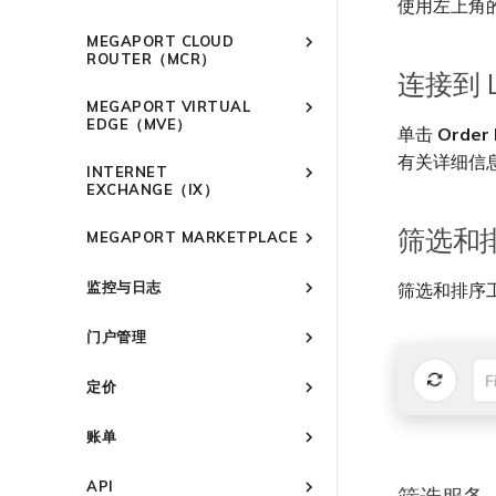
路由指南
使用左上角
设置服务密钥
概述
停用 Port
创建 LAG
Port
MEGAPORT CLOUD
使用服务密钥创建连接
Port
将 Port 添加到 LAG
ROUTER（MCR）
MCR
配置 Q-in-Q
连接到 La
MCR
11:11 Systems
概述
MVE
更改合约 VXC 的速率
MEGAPORT VIRTUAL
3DS Outscale
MVE
概述
MCR 高级 VLAN 与路由功能
终止 Megaport Internet 连接
EDGE（MVE）
关闭 VXC 以进行故障转移测试
单击
Order
阿里云专线接入
3DS Outscale MCR 连接
MCR 冗余
概述
概述
有关详细信
终止 VXC
INTERNET
AWS Direct Connect
阿里云 MCR 连接
创建 MCR
Aruba SD-WAN
MVE 部署场景
EXCHANGE（IX）
Azure ExpressRoute
AWS Direct Connect
AWS 连接概述
创建 MCR VXC
Aviatrix
AWS Direct Connect
MVE 位置
概述
筛选和
托管 VIF
配置 MCR
MEGAPORT MARKETPLACE
Cisco Webex
Azure MCR 连接
ExpressRoute
AWS MCR 连接
Cisco SD-WAN
Azure MVE 连接
AWS Direct Connect
AWS MVE 连接
MVE 冗余
冗余
托管连接
使用数据包过滤
Cloudflare
DigitalOcean MCR 连接
ExpressRoute Direct
AWS Transit Gateway 跨
Megaport Marketplace 概述
Google MVE 连接
MVE 托管连接
vNIC 连接类型
Fortinet FortiGate
Azure MVE 连接
AWS MVE 连接
AWS MVE 连接
设置 IX
区域路由
监控与日志
筛选和排序工
专用连接
在 MCR 中使用 IPsec
Google Cloud
Google MCR 连接
ExpressRoute Metro
创建个人资料
其他 MVE 连接
MVE 托管 VIF
Megaport 网络中的 SSE 与
Google MVE 连接
Azure MVE 连接
MVE 托管连接
Palo Alto Networks
AWS Direct Connect
管理 IX
IX 要求
监控 Port、VXC、Megaport
SASE
AWS 连接冗余
MCR 路由管理
IBM Cloud Direct Link MCR
Azure 连接冗余
申请连接
IBM Cloud Direct Link
Google Cloud
其他 MVE 连接
Google MVE 连接
MVE 托管 VIF
门户管理
Versa SD-WAN
Azure MVE 连接
AWS Direct Connect
AWS MVE 连接
Internet 和 IX
加入 IX
IX 工具与功能
编辑 IX
连接
6WIND
AWS 公共连接
Azure 配对区域 - 高可用设
MCR Looking Glass (路由诊断)
路由过滤
Marketplace 通知
Latitude.sh
Google 连接冗余
其他 MVE 连接
Google MVE 连接
MVE 托管连接
监控 MCR
Megaport Portal 用户与管理
VMware SD-WAN
Azure MVE 连接
AWS Direct Connect
AWS MVE 连接
AMS-IX 连接
更改合约 IX 的速率
MegaIX 功能概述
Oracle MCR 连接
计
AWS 加密选项
Anapaya
6WIND 概述
定价
MCR 的 NAT 工作原理
路由通告
Marketplace 常见问题
Oracle Cloud Infrastructure
员设置
其他 MVE 连接
MVE 托管 VIF
监控 MVE
Google MVE 连接
MVE 托管连接
France-IX 连接
Azure MVE 连接
AWS Direct Connect
AWS MVE 连接
迁移 IX
MegaIX Looking Glass (路由
OVHcloud MCR 连接
AWS 上的 Salesforce
6WIND 授权网络功能
Aruba SD-WAN
Anapaya 概述
MCR 私有云间互联
路由汇总
OVHcloud
管理个人资料
服务费用估算
诊断)
监控服务状态
其他 MVE 连接
MVE 托管 VIF
Google MVE 连接
MVE 托管连接
关闭 IX
Hyperforce
Azure MVE 连接
AWS MVE 连接
Salesforce MCR 连接
账单
规划部署
规划部署
终止 MCR
配置 BGP 高级设置
Aviatrix
Aruba SD-WAN 概述
配置电子邮件通知
Port 定价与合约条款
Salesforce Express Connect
OVHcloud Connect
IX 遥测
查看会话事件日志
其他 MVE 连接
MVE 托管 VIF
终止 IX
AWS 上的 Snowflake
Google MVE 连接
MVE 托管连接
SAP HANA Enterprise Cloud
概述
创建 MVE
创建 MVE
规划部署
更新公司信息
VXC 定价与合约条款
SAP
OVHcloud Connect Direct
Check Point CloudGuard
Aviatrix Secure Edge 概述
BGP 社区
API
AWS Outposts Rack
其他 MVE 连接
MVE 托管 VIF