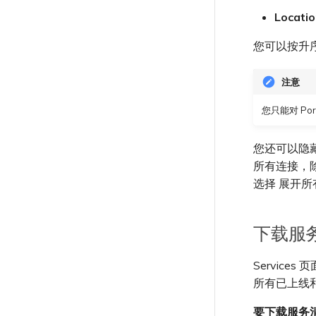
从 MVE 创建到 Google 的 VXC
Locati
Megaport Portal 认证常见问
更改 IX 配置
题
迁移 VXC 和 IX
您可以按升
X-Auth Token 弃用常见问题
关闭 VXC 和 IX
API 弃用常见问题
监控服务状态
注意
单点登录（SSO）功能与使用说
设置 OpenMetrics 服务监控
明
您只能对 Po
Azure 服务密钥 API 响应字段
单点登录（SSO）常见问题
故障排查后续步骤
您还可以隐藏或
提供调试信息以加快支持响应
所有连接，除非
选择 展开所
下载服
Servic
所有已上线
要下载服务