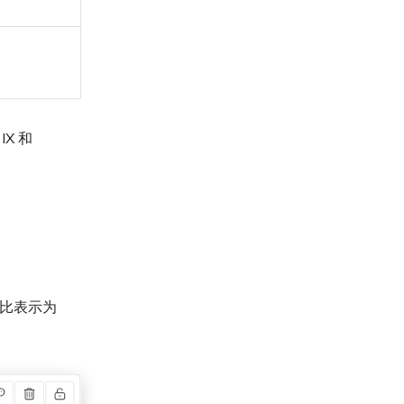
X 和
分比表示为