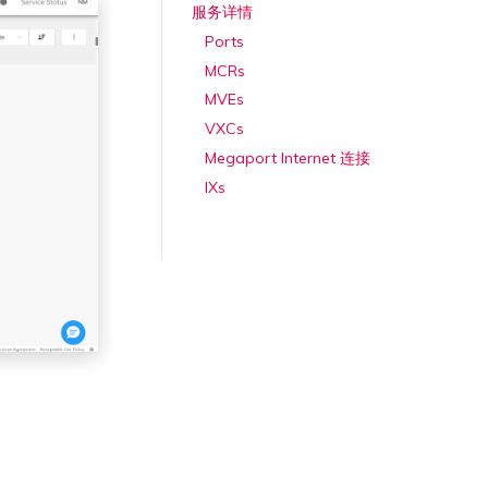
服务详情
Ports
MCRs
MVEs
VXCs
Megaport Internet 连接
IXs