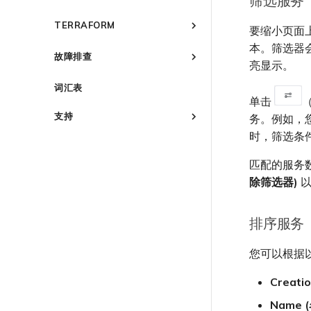
筛选服务
开通计费市场
创建 VXC
创建 VXC
创建 MVE
管理最短合约期续订
Megaport Internet 定价与合约
规划部署
VMware Cloud
SAP HANA Enterprise
Cisco
Check Point CloudGuard 概
城域 ID
概述
AWS 常见问题
查看连接设置
条款
分配财务角色
Cloud
述
连接 MVE
连接 MVE
TERRAFORM
管理 Megaport Marketplace
创建 VXC
创建 MVE
创建 MVE 概述
Wasabi
AWS 上的 VMware Cloud
要缩小页面
Fortinet FortiGate
Cisco MVE 概述
创建 API 密钥
个人资料
IX 定价与合约条款
更新账单信息
AWS 上的 SAP
规划部署
终止 MVE
终止 MVE
连接 MVE
创建 VXC
使用系统标签创建 MVE
概述
本。筛选器
Azure VMware 解决方案
规划部署
Juniper
Fortinet FortiGate 概述
管理用户
故障排查
添加和修改用户
MCR 定价与合约条款
信用卡付款
Azure 上的 SAP
创建 MVE
终止 MVE
连接 MVE
手动创建 MVE
快速开始
亮显示。
创建 MVE
规划部署
Palo Alto Networks
Juniper MVE 概述
创建 Port
管理用户角色
MVE 定价与合约条款
了解 Megaport 账单
概述
Google Cloud 上的 SAP
创建 VXC
终止 MVE
创建 Megaport Terraform
创建 VXC
创建 MVE
创建 MVE 概述
词汇表
规划部署
创建服务密钥
Peplink FusionHub
VM-Series Firewall
管理安全设置
客户现场服务
Provider 配置文件
激活
连接 MVE
单击
连接 MVE
创建 VXC
创建路由型 MVE
创建 MVE
创建 VXC
Versa SD-WAN
Prisma SD-WAN
Peplink FusionHub 概述
Palo Alto Networks VM-
查看操作日志
下载账单
使用 Megaport Terraform
终止 MVE
Port 与 VXC
激活 Port
支持
务。例如，您可
Series Firewall MVE 概述
将 MPLS 与 SDCI 集成
连接 MVE
创建 SD-WAN MVE
更改 VXC 配置
Provider 创建和管理服务
创建 VXC
使用 Juniper SSR 创建 MVE
规划部署
VMware SD-WAN
Versa SD-WAN 概述
Palo Alto Networks
监控维护和中断事件
Port 计费
订购时的错误
时，筛选条
MCR
Port 或 VXC 中断或抖动
概述
规划部署
Prisma MVE 概述
终止 MVE
终止 MVE
使用 Cisco Meraki 创建
创建到 AWS 的 VXC
使用 Megaport 资源进行
连接 MVE
创建 MVE
规划部署
使用 MVE 控制台
VMware SD-WAN 概述
锁定 Megaport 服务
MCR 计费
容量错误
Port 延迟
MVE
联系支持
MVE
MCR 中断或不可用
Terraform 状态管理
创建 VM-Series MVE
规划部署
基于 FGSP 配置 Fortinet 防
创建到 Azure 的 VXC
匹配的服务
终止 MVE
创建 VXC
创建 MVE
MVE 常见问题
规划部署
Megaport 授权书
MVE 计费
Port 或 VXC 丢包
火墙高可用性
使用 Cisco Secure Firewall
支持请求门户
MCR 路由
IX
MVE 中断或不可用
导入现有生产服务
创建 VXC
创建 Prisma MVE
除筛选器)
以
创建到 Google Cloud 的 VXC
连接 MVE
创建 VXC
Threat Defense Virtual 创
创建 MVE
VXC、Megaport Internet 和 IX
吞吐量与性能
了解支持请求
MCR BGP 会话中断
MVE 互联网连接
使用 Terraform MCP
云
IX 连接性
连接 MVE
创建 VXC
建 MVE
计费
创建 Megaport Internet 连接
终止 MVE
连接 MVE
创建 VXC
Server（公开测试版）
VXC 连接性
升级支持案例
其他 MCR 问题
SD-WAN 管理连接
IX BGP 路由
终止 MVE
Megaport Internet
云服务提供商互联地址空间
连接 MVE
客户注册与入驻
创建 MCR
排序服务
终止 MVE
连接 MVE
Megaport Terraform Provider
发送反馈
IX BGP 会话中断
配置 Palo Alto Networks
创建 Juniper 私有连接
ExpressRoute 线路容量不足
终止 MVE
使用 API 创建 MCR VXC
常见问题
终止 MVE
高可用性
网络维护
您可以根据以
API
从 MCR 创建到 Azure 的 VXC
Megaport Terraform Provider
欧盟数字服务法
学习资料与资源
Megaport Terraform Provider
从 MVE 创建到 AWS 的 VXC
Creati
在演示环境中测试
从 MVE 创建到 Azure 的 VXC
Name 
客户安全责任