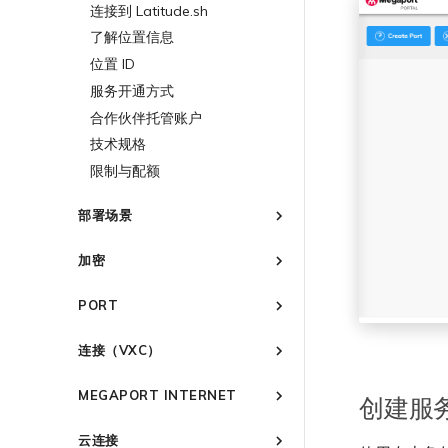
连接到 Latitude.sh
强制多重身份验证
了解位置信息
设置单点登录
位置 ID
邀请用户加入账户
服务开通方式
提供技术支持联系方式
合作伙伴托管账户
设置财务信息
技术规格
更新公司信息
限制与配额
重置密码
登录 Megaport Portal
部署场景
常见连接场景
加密
常见多云连接场景
Megaport 服务加密指南
使用 Megaport 解决方案现代
PORT
化 MPLS 网络
MACsec
创建 Port
作为服务提供商使用 Megaport
IPsec
连接（VXC）
API 管理连接
订购交叉连接
云原生 VPN 加密
概述
Megaport 全球网状 WAN
订购本地环路
MEGAPORT INTERNET
高速跨云加密
创建服
创建私有 VXC
Megaport 上云即服务
Port 冗余
概述
迁移 VXC
云连接
链路聚合组（LAG）