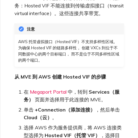
高速跨云加密
链路聚合组（LAG）
使用服务密钥创建连接
MVE
创建 MCR VXC
vNIC 连接类型
信用卡付款
创建服务密钥
升级支持案例
邀请用户加入账户
AWS 连接冗余
Azure 配对区域 - 高可用设
创建 VXC
连接 MVE
连接 MVE
连接 MVE
连接 MVE
连接 MVE
连接 MVE
终止 IX
VXC 连接性
务：Hosted VIF 不能连接到传输虚拟接口（transit
了解服务页面
Azure ExpressRoute
Azure MCR 连接
查看连接设置
连接 MVE
连接 MVE
连接 MVE
IX 工具与功能
MVE
Marketplace 常见问题
查看会话事件日志
管理最短合约期续订
IX 定价与合约条款
计
连接 MVE
城域 ID
virtual interface）。这些连接共享带宽。
Megaport 全球网状 WAN
使用 Megaport 资源进行
Terraform 状态管理
配置 Q-in-Q
终止 Megaport Internet 连
配置 MCR
Megaport 网络中的 SSE 与
了解 Megaport 账单
创建 VXC
发送反馈
提供技术支持联系方式
AWS 公共连接
连接 MVE
终止 MVE
终止 MVE
终止 MVE
终止 MVE
终止 MVE
终止 MVE
连接到 Latitude.sh
停用 Port
DigitalOcean MCR 连接
终止 MVE
将 MPLS 与 SDCI 集成
终止 MVE
Cisco Webex
IX
注意
接
SASE
管理 Megaport
MCR 定价与合约条款
终止 MVE
Megaport 上云即服务
Marketplace 个人资料
AWS 托管虚拟接口（Hosted VIF）不支持多样性区域。
导入现有生产服务
更改合约 VXC 的速率
使用数据包过滤
客户现场服务
更改 VXC 配置
网络维护
设置财务信息
AWS 加密选项
终止 MVE
基于 FGSP 配置 Fortinet 防
了解位置信息
Google MCR 连接
终止 MVE
Cloudflare
为确保 Hosted VIF 的链路多样性， 创建 VXCs 到位于不
云
6WIND
MVE 定价与合约条款
火墙高可用性
同数据中心的两个目标端口， 而不是位于不同多样性区域
添加和修改用户
的两个端口。
使用 Terraform MCP
关闭 VXC 以进行故障转移测
在 MCR 中使用 IPsec
下载账单
创建到 AWS 的 VXC
欧盟数字服务法
更新公司信息
AWS 上的 Salesforce
位置 ID
IBM Cloud Direct Link MCR
Google Cloud
Megaport Internet
Server（公开测试版）
试
Hyperforce
连接
Anapaya
从 MVE 到 AWS 创建 Hosted VIF 的步骤
管理用户角色
MCR 路由管理
Port 计费
创建到 Azure 的 VXC
重置密码
服务开通方式
IBM Cloud Direct Link
创建 Juniper 私有连接
Megaport Terraform
终止 VXC
AWS 上的 Snowflake
Oracle MCR 连接
在
Megaport Portal
中，转到
Services（服
Aruba SD-WAN
Provider 常见问题
管理安全设置
务）
页面并选择用于此连接的 MVE。
MCR 计费
创建到 Google Cloud 的
登录 Megaport Portal
合作伙伴托管账户
MCR Looking Glass (路由诊
Latitude.sh
API
单击
+Connection（添加连接）
，然后单击
VXC
AWS Outposts Rack
OVHcloud MCR 连接
断)
Aviatrix
Megaport Terraform
查看操作日志
Cloud（云）
。
Provider 学习资料与资源
MVE 计费
技术规格
Oracle Cloud Infrastructure
选择 AWS 作为服务提供商，将 AWS 连接类
Megaport Terraform
创建 Megaport Internet 连
AWS 常见问题
Salesforce MCR 连接
MCR 的 NAT 工作原理
Check Point CloudGuard
型选择为
Hosted VIF（托管 VIF）
，选择目
Provider
监控维护和中断事件
接