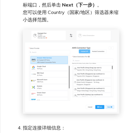
标端口，然后单击
Next（下一步）
。
VXC、Megaport Internet 和
限制与配额
OVHcloud
IX 计费
SAP HANA Enterprise
MCR 私有云间互联
您可以使用 Country（国家/地区）筛选器来缩
Cisco
在演示环境中测试
锁定 Megaport 服务
创建 MCR
Cloud
小选择范围。
Salesforce Express
客户注册与入驻
终止 MCR
Connect
Fortinet FortiGate
客户安全责任
Megaport 授权书
使用 API 创建 MCR VXC
SAP
Megaport Portal 认证常见
Juniper
从 MCR 创建到 Azure 的
问题
VXC
VMware Cloud
Palo Alto Networks
X-Auth Token 弃用常见问题
从 MVE 创建到 AWS 的 VXC
Wasabi
Peplink FusionHub
API 弃用常见问题
从 MVE 创建到 Azure 的
VXC
Versa SD-WAN
单点登录（SSO）功能与使
用说明
从 MVE 创建到 Google 的
指定连接详细信息：
VXC