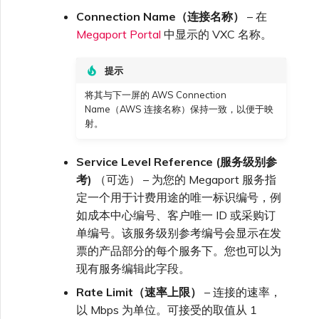
VMware SD-WAN
Connection Name（连接名称）
– 在
单点登录（SSO）常见问题
Megaport Portal
中显示的 VXC 名称。
更改 IX 配置
使用 MVE 控制台
故障排查后续步骤
提示
迁移 VXC 和 IX
将其与下一屏的 AWS Connection
MVE 常见问题
Name（AWS 连接名称）保持一致，以便于映
提供调试信息以加快支持响应
射。
关闭 VXC 和 IX
Service Level Reference (服务级别参
监控服务状态
考)
（可选） – 为您的 Megaport 服务指
定一个用于计费用途的唯一标识编号，例
如成本中心编号、客户唯一 ID 或采购订
设置 OpenMetrics 服务监控
单编号。该服务级别参考编号会显示在发
票的产品部分的每个服务下。您也可以为
Azure 服务密钥 API 响应字
现有服务编辑此字段。
段
Rate Limit（速率上限）
– 连接的速率，
以 Mbps 为单位。可接受的取值从 1