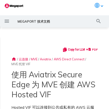
Languag
键
MEGAPORT 技术文档
入
◀
以
开
PDF
Copy for LLM ▼
Megaport 简介
常见连接场景
Megaport 服务加密指南
创建 Port
概述
概述
11:11 Systems
概述
AWS Direct Connect
AWS MVE 连接
AWS Direct Connect
AWS Direct Connect
AWS Direct Connect
AWS Direct Connect
概述
概述
概述
Megaport Marketplace 概
监控 Port、VXC、
Megaport Portal 用户与管
服务费用估算
概述
概述
概述
概述
概述
接受私有连接的虚拟接口
概述
创建 LAG
AWS 连接概述
ExpressRoute
Google Cloud
OVHcloud Connect
SAP HANA Enterprise
AWS 上的 VMware Cloud
AWS MCR 连接
AWS MVE 连接
AWS MVE 连接
AWS MVE 连接
AWS MVE 连接
AWS MVE 连接
路由过滤
6WIND 概述
Anapaya 概述
Aruba SD-WAN 概述
Aviatrix Secure Edge 概述
Check Point CloudGuard 概
Cisco MVE 概述
Fortinet FortiGate 概述
Juniper MVE 概述
VM-Series Firewall
Peplink FusionHub 概述
Versa SD-WAN 概述
VMware SD-WAN 概述
IX 要求
编辑 IX
MegaIX 功能概述
激活 Port
Port 或 VXC 中断或抖动
MCR 中断或不可用
MVE 中断或不可用
IX 连接性
云服务提供商互联地址空间
始
述
Megaport Internet 和 IX
理员设置
Cloud
述
home
/
云连接
/
MVE
/
Aviatrix
/
AWS Direct Connect
/
搜
MVE 托管 VIF
快速开始
常见多云连接场景
MACsec
订购交叉连接
创建私有 VXC
路由指南
3DS Outscale
3DS Outscale MCR 连接
Azure MVE 连接
MCR 高级 VLAN 与路由功能
MVE 部署场景
冗余
Port 定价与合约条款
开通计费市场
创建 API 密钥
快速开始
激活
联系支持
接受公共连接的虚拟接口
创建账户
将 Port 添加到 LAG
托管 VIF
ExpressRoute Direct
Google 连接冗余
OVHcloud Connect Direct
Azure VMware 解决方案
AWS Transit Gateway 跨区
MVE 托管连接
MVE 托管连接
MVE 托管连接
MVE 托管连接
MVE 托管连接
路由通告
6WIND 授权网络功能
规划部署
规划部署
规划部署
规划部署
规划部署
规划部署
规划部署
规划部署
规划部署
加入 IX
更改合约 IX 的速率
MegaIX Looking Glass (路由
订购时的错误
Port 延迟
MCR 路由
MVE 互联网连接
IX BGP 路由
ExpressRoute 线路容量不足
Azure MVE 连接
Azure MVE 连接
Azure MVE 连接
Azure MVE 连接
Azure MVE 连接
Prisma SD-WAN
索
创建个人资料
监控 MCR
管理个人资料
AWS 上的 SAP
域路由
规划部署
诊断)
使用 Aviatrix Secure
设置 Megaport 账户
使用 Megaport 解决方案现
IPsec
订购本地环路
迁移 VXC
Port
阿里云专线接入
阿里云 MCR 连接
Google MVE 连接
MCR 冗余
MVE 位置
设置 IX
VXC 定价与合约条款
分配财务角色
管理用户
创建 Megaport Terraform
支持请求门户
将 AWS 连接详细信息添
强制多重身份验证
托管连接
ExpressRoute Metro
MVE 托管 VIF
MVE 托管 VIF
MVE 托管 VIF
MVE 托管 VIF
MVE 托管 VIF
路由汇总
规划部署
创建 MVE
创建 MVE
创建 MVE
创建 MVE
创建 MVE
创建 MVE
创建 MVE
创建 MVE
创建 MVE
AMS-IX 连接
迁移 IX
容量错误
Port 或 VXC 丢包
MCR BGP 会话中断
SD-WAN 管理连接
IX BGP 会话中断
Edge 为 MVE 创建 AWS
Google MVE 连接
Google MVE 连接
Google MVE 连接
Google MVE 连接
Google MVE 连接
Port 与 VXC
代化 MPLS 网络
申请连接
监控 MVE
配置电子邮件通知
Provider 配置文件
加到 Aviatrix
Azure 上的 SAP
创建 MVE
IX 遥测
Hosted VIF
云原生 VPN 加密
Port 冗余
设置服务密钥
MCR
AWS Direct Connect
AWS Direct Connect
其他 MVE 连接
创建 MCR
MVE 冗余
Megaport Internet 定价与合
更新账单信息
创建 Port
了解支持请求
设置单点登录
专用连接
Azure 连接冗余
配置 BGP 高级设置
创建 MVE
创建 VXC
创建 VXC
创建 VXC
创建 VXC
创建 VXC
创建 VXC
France-IX 连接
关闭 IX
吞吐量与性能
其他 MCR 问题
Megaport Portal 控制台
其他 MVE 连接
其他 MVE 连接
其他 MVE 连接
其他 MVE 连接
其他 MVE 连接
管理 IX
创建 VXC
创建 VXC
创建 VXC
MCR
作为服务提供商使用
Marketplace 通知
监控服务状态
更新公司信息
约条款
使用 Megaport Terraform
Google Cloud 上的 SAP
创建 VXC
BGP 社区
Hosted VIF 可以连接到公共或私有的 AWS 云服
Megaport API 管理连接
Provider 创建和管理服务