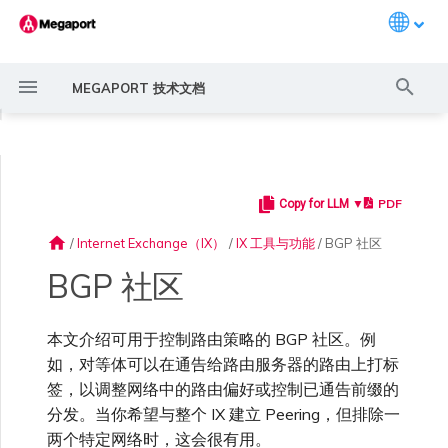
Languag
键
MEGAPORT 技术文档
入
◀
以
开
PDF
Copy for LLM ▼
Megaport 简介
常见连接场景
Megaport 服务加密指南
创建 Port
概述
概述
概述
概述
概述
IX 要求
编辑 IX
Megaport Marketplace 概
监控 Port、VXC、
Megaport Portal 用户与管
服务费用估算
概述
概述
概述
概述
概述
BGP 社区值
概述
创建 LAG
11:11 Systems
概述
概述
路由过滤
6WIND 概述
Anapaya 概述
Aruba SD-WAN 概述
Aviatrix Secure Edge 概述
Check Point CloudGuard 概
Cisco MVE 概述
Fortinet FortiGate 概述
Juniper MVE 概述
VM-Series Firewall
Peplink FusionHub 概述
Versa SD-WAN 概述
VMware SD-WAN 概述
激活 Port
Port 或 VXC 中断或抖动
MCR 中断或不可用
MVE 中断或不可用
IX 连接性
云服务提供商互联地址空间
始
述
Megaport Internet 和 IX
理员设置
述
home
/
Internet Exchange（IX）
/
IX 工具与功能
/
BGP 社区
搜
快速开始
常见多云连接场景
MACsec
订购交叉连接
创建私有 VXC
路由指南
Port
MCR 高级 VLAN 与路由功能
MVE 部署场景
加入 IX
更改合约 IX 的速率
Port 定价与合约条款
开通计费市场
创建 API 密钥
快速开始
激活
联系支持
Euro-IX 社区
创建账户
将 Port 添加到 LAG
3DS Outscale
3DS Outscale MCR 连接
Aruba SD-WAN
路由通告
6WIND 授权网络功能
规划部署
规划部署
规划部署
规划部署
规划部署
规划部署
规划部署
规划部署
规划部署
订购时的错误
Port 延迟
MCR 路由
MVE 互联网连接
IX BGP 路由
ExpressRoute 线路容量不足
Prisma SD-WAN
BGP 社区
索
创建个人资料
监控 MCR
管理个人资料
规划部署
大型社区
设置 Megaport 账户
使用 Megaport 解决方案现
IPsec
订购本地环路
迁移 VXC
Port
MCR 冗余
MVE 位置
AMS-IX 连接
迁移 IX
VXC 定价与合约条款
分配财务角色
管理用户
创建 Megaport Terraform
支持请求门户
强制多重身份验证
阿里云专线接入
阿里云 MCR 连接
路由汇总
规划部署
创建 MVE
创建 MVE
创建 MVE
创建 MVE
创建 MVE
创建 MVE
创建 MVE
创建 MVE
创建 MVE
容量错误
Port 或 VXC 丢包
MCR BGP 会话中断
SD-WAN 管理连接
IX BGP 会话中断
本文介绍可用于控制路由策略的 BGP 社区。例
MCR
Port 与 VXC
Aviatrix
代化 MPLS 网络
申请连接
监控 MVE
配置电子邮件通知
Provider 配置文件
创建 MVE
如，对等体可以在通告给路由服务器的路由上打标
签，以调整网络中的路由偏好或控制已通告前缀的
云原生 VPN 加密
Port 冗余
设置服务密钥
MCR
创建 MCR
MVE 冗余
France-IX 连接
关闭 IX
Megaport Internet 定价与合
更新账单信息
创建 Port
了解支持请求
设置单点登录
AWS Direct Connect
AWS Direct Connect
配置 BGP 高级设置
创建 MVE
创建 VXC
创建 VXC
创建 VXC
创建 VXC
创建 VXC
创建 VXC
吞吐量与性能
其他 MCR 问题
Megaport Portal 控制台
创建 VXC
创建 VXC
创建 VXC
MVE
MCR
Cisco SD-WAN
分发。当你希望与整个 IX 建立 Peering，但排除一
作为服务提供商使用
Marketplace 通知
监控服务状态
更新公司信息
约条款
使用 Megaport Terraform
创建 VXC
两个特定网络时，这会很有用。
Megaport API 管理连接
Provider 创建和管理服务