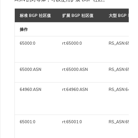
VXC、Megaport Internet 和
限制与配额
OVHcloud
IX 计费
MCR 私有云间互联
SAP HANA Enterprise
标准 BGP 社区值
扩展 BGP 社区值
大型 BGP 社区
Cisco
在演示环境中测试
锁定 Megaport 服务
创建 MCR
Cloud
Salesforce Express
操作
客户注册与入驻
终止 MCR
Connect
Fortinet FortiGate
客户安全责任
Megaport 授权书
使用 API 创建 MCR VXC
65000:0
rt:65000:0
RS_ASN:65000
SAP
Megaport Portal 认证常见
Juniper
从 MCR 创建到 Azure 的
问题
VXC
65000:ASN
rt:65000:ASN
RS_ASN:65000
VMware Cloud
Palo Alto Networks
X-Auth Token 弃用常见问题
从 MVE 创建到 AWS 的 VXC
64960:ASN
rt:64960:ASN
RS_ASN:64960
Wasabi
Peplink FusionHub
API 弃用常见问题
从 MVE 创建到 Azure 的
VXC
Versa SD-WAN
单点登录（SSO）功能与使
65001:0
rt:65001:0
RS_ASN:65001
用说明
从 MVE 创建到 Google 的
VXC