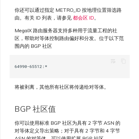
高速跨云加密
链路聚合组（LAG）
使用服务密钥创建连接
MVE
创建 MCR VXC
vNIC 连接类型
终止 IX
信用卡付款
创建服务密钥
升级支持案例
邀请用户加入账户
创建 VXC
连接 MVE
连接 MVE
连接 MVE
连接 MVE
连接 MVE
连接 MVE
VXC 连接性
了解服务页面
Azure ExpressRoute
Azure MCR 连接
连接 MVE
连接 MVE
连接 MVE
MVE
Fortinet FortiGate
你还可以通过指定 METRO_ID 按地理位置筛选路
Marketplace 常见问题
查看会话事件日志
管理最短合约期续订
IX 定价与合约条款
连接 MVE
由。有关 ID 列表，请参见
都会区 ID
。
Megaport 全球网状 WAN
使用 Megaport 资源进行
Terraform 状态管理
配置 Q-in-Q
终止 Megaport Internet 连
配置 MCR
Megaport 网络中的 SSE 与
了解 Megaport 账单
创建 VXC
发送反馈
提供技术支持联系方式
连接 MVE
终止 MVE
终止 MVE
终止 MVE
终止 MVE
终止 MVE
终止 MVE
连接到 Latitude.sh
停用 Port
DigitalOcean MCR 连接
终止 MVE
将 MPLS 与 SDCI 集成
终止 MVE
Cisco Webex
IX
Palo Alto Networks
MegaIX 路由服务器支持多种用于流量工程的社
接
SASE
管理 Megaport
MCR 定价与合约条款
终止 MVE
Megaport 上云即服务
Marketplace 个人资料
区，帮助对等体控制路由偏好和分发。位于以下范
导入现有生产服务
更改合约 VXC 的速率
使用数据包过滤
客户现场服务
更改 VXC 配置
网络维护
设置财务信息
终止 MVE
基于 FGSP 配置 Fortinet 防
了解位置信息
Google MCR 连接
终止 MVE
围内的 BGP 社区
Cloudflare
云
Versa SD-WAN
6WIND
MVE 定价与合约条款
火墙高可用性
添加和修改用户
wrap_text
使用 Terraform MCP
关闭 VXC 以进行故障转移测
在 MCR 中使用 IPsec
下载账单
创建到 AWS 的 VXC
欧盟数字服务法
更新公司信息
位置 ID
IBM Cloud Direct Link MCR
Google Cloud
Megaport Internet
VMware SD-WAN
Server（公开测试版）
试
Anapaya
连接
管理用户角色
MCR 路由管理
Port 计费
创建到 Azure 的 VXC
重置密码
服务开通方式
将被剥离，其他所有社区将传递给对等体。
IBM Cloud Direct Link
创建 Juniper 私有连接
Megaport Terraform
终止 VXC
Oracle MCR 连接
Aruba SD-WAN
Provider 常见问题
管理安全设置
MCR 计费
创建到 Google Cloud 的
登录 Megaport Portal
合作伙伴托管账户
MCR Looking Glass (路由诊
BGP 社区值
Latitude.sh
API
VXC
断)
OVHcloud MCR 连接
Aviatrix
Megaport Terraform
查看操作日志
你可以使用标准 BGP 社区为具有 2 字节 ASN 的
Provider 学习资料与资源
MVE 计费
技术规格
Oracle Cloud Infrastructure
Megaport Terraform
对等体定义导出策略；对于具有 2 字节和 4 字节
创建 Megaport Internet 连
MCR 的 NAT 工作原理
Salesforce MCR 连接
Check Point CloudGuard
Provider
监控维护和中断事件
接
ASN 的对等体，可以使用扩展 BGP 社区。