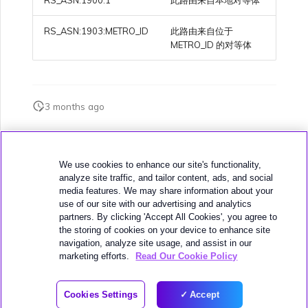
RS_ASN:1903:METRO_ID
此路由来自位于
METRO_ID 的对等体
3 months ago
此页面是否对您有帮助？
We use cookies to enhance our site's functionality,
analyze site traffic, and tailor content, ads, and social
media features. We may share information about your
use of our site with our advertising and analytics
partners. By clicking 'Accept All Cookies', you agree to
the storing of cookies on your device to enhance site
下一页
navigation, analyze site usage, and assist in our
城域 ID
marketing efforts.
Read Our Cookie Policy
© 2026 MEGAPORT
Cookies Settings
Accept
WEBSITE TERMS