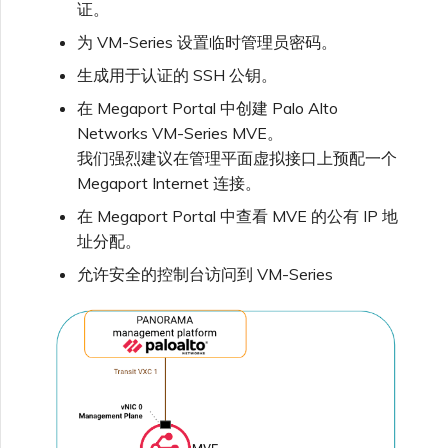
证。
VXC、Megaport Internet 和
限制与配额
OVHcloud
IX 计费
MCR 私有云间互联
SAP HANA Enterprise
为 VM-Series 设置临时管理员密码。
在演示环境中测试
锁定 Megaport 服务
创建 MCR
Cloud
生成用于认证的 SSH 公钥。
Salesforce Express
客户注册与入驻
终止 MCR
在 Megaport Portal 中创建 Palo Alto
Connect
客户安全责任
Megaport 授权书
使用 API 创建 MCR VXC
Networks VM-Series MVE。
我们强烈建议在管理平面虚拟接口上预配一个
SAP
Megaport Internet 连接。
Megaport Portal 认证常见
从 MCR 创建到 Azure 的
问题
VXC
在 Megaport Portal 中查看 MVE 的公有 IP 地
址分配。
VMware Cloud
X-Auth Token 弃用常见问题
从 MVE 创建到 AWS 的 VXC
允许安全的控制台访问到 VM-Series
Wasabi
API 弃用常见问题
从 MVE 创建到 Azure 的
VXC
单点登录（SSO）功能与使
用说明
从 MVE 创建到 Google 的
VXC