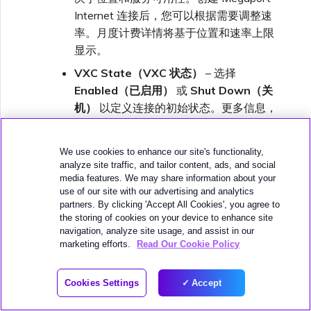
Internet 连接后，您可以根据需要调整速
率。月度计费详情将基于位置和速率上限
显示。
VXC State（VXC 状态）
– 选择
Enabled（已启用）
或
Shut Down（关
机）
以定义连接的初始状态。更多信息，
请参阅
为故障切换测试关闭 VXC
。
We use cookies to enhance our site's functionality,
注意
analyze site traffic, and tailor content, ads, and social
media features. We may share information about your
如果您选择
Shut Down（关机）
，流量将不会
use of our site with our advertising and analytics
通过此服务，并且该连接在 Megaport 网络中
partners. By clicking 'Accept All Cookies', you agree to
将表现为中断状态。此服务的计费仍将保持有
the storing of cookies on your device to enhance site
效，您仍会为该连接付费。
navigation, analyze site usage, and assist in our
marketing efforts.
Read Our Cookie Policy
A-End vNIC（A 端 vNIC）
– 从下拉列表
中选择
vNIC-1 Data Plane
。
Cookies Settings
Accept
Preferred A-End VLAN（首选 A 端