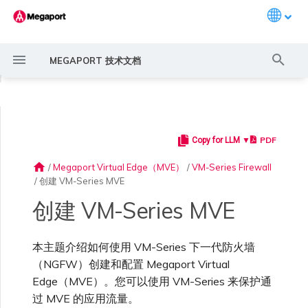
Languag
键
MEGAPORT 技术文档
入
◀
以
开
PDF
Copy for LLM ▼
Megaport 简介
常见连接场景
Megaport 服务加密指南
创建 Port
概述
概述
概述
概述
6WIND 概述
Anapaya 概述
Aruba SD-WAN 概述
Aviatrix Secure Edge 概述
Check Point CloudGuard 概
Cisco MVE 概述
Fortinet FortiGate 概述
Juniper MVE 概述
Palo Alto Networks Prisma
Peplink FusionHub 概述
Versa SD-WAN 概述
VMware SD-WAN 概述
概述
Megaport Marketplace 概
监控 Port、VXC、
Megaport Portal 用户与管
服务费用估算
概述
概述
概述
概述
概述
基本步骤
概述
创建 LAG
11:11 Systems
概述
概述
路由过滤
创建 MVE 概述
创建 MVE 概述
使用 Juniper SSR 创建 MVE
IX 要求
编辑 IX
MegaIX 功能概述
激活 Port
Port 或 VXC 中断或抖动
MCR 中断或不可用
MVE 中断或不可用
IX 连接性
云服务提供商互联地址空间
始
述
MVE 概述
述
Megaport Internet 和 IX
理员设置
home
/
Megaport Virtual Edge（MVE）
/
VM-Series Firewall
搜
/
创建 VM-Series MVE
快速开始
常见多云连接场景
MACsec
订购交叉连接
创建私有 VXC
路由指南
Port
MCR 高级 VLAN 与路由功能
6WIND 授权网络功能
规划部署
规划部署
规划部署
规划部署
规划部署
规划部署
规划部署
规划部署
规划部署
冗余
Port 定价与合约条款
开通计费市场
创建 API 密钥
快速开始
激活
联系支持
许可
创建账户
将 Port 添加到 LAG
3DS Outscale
3DS Outscale MCR 连接
Aruba SD-WAN
路由通告
使用系统标签创建 MVE
创建路由型 MVE
加入 IX
更改合约 IX 的速率
MegaIX Looking Glass (路由
订购时的错误
Port 延迟
MCR 路由
MVE 互联网连接
IX BGP 路由
ExpressRoute 线路容量不足
索
规划部署
规划部署
创建个人资料
监控 MCR
管理个人资料
诊断)
创建 VM-Series MVE
设置 Megaport 账户
使用 Megaport 解决方案现
IPsec
订购本地环路
迁移 VXC
Port
MCR 冗余
规划部署
创建 MVE
创建 MVE
创建 MVE
创建 MVE
创建 MVE
创建 MVE
创建 MVE
创建 MVE
创建 MVE
设置 IX
VXC 定价与合约条款
分配财务角色
管理用户
创建 Megaport Terraform
支持请求门户
对 MVE 的管理访问
强制多重身份验证
阿里云专线接入
阿里云 MCR 连接
路由汇总
手动创建 MVE
创建 SD-WAN MVE
AMS-IX 连接
迁移 IX
容量错误
Port 或 VXC 丢包
MCR BGP 会话中断
SD-WAN 管理连接
IX BGP 会话中断
MCR
Port 与 VXC
Aviatrix
代化 MPLS 网络
创建 MVE
创建 Prisma MVE
申请连接
监控 MVE
配置电子邮件通知
Provider 配置文件
IX 遥测
本主题介绍如何使用 VM-Series 下一代防火墙
（NGFW）创建和配置 Megaport Virtual
云原生 VPN 加密
Port 冗余
设置服务密钥
MCR
创建 MCR
创建 MVE
创建 VXC
创建 VXC
创建 VXC
创建 VXC
创建 VXC
创建 VXC
Megaport Internet 定价与合
更新账单信息
创建 Port
了解支持请求
在 Megaport Portal 中创
设置单点登录
AWS Direct Connect
AWS Direct Connect
配置 BGP 高级设置
使用 Cisco Meraki 创建 MVE
France-IX 连接
关闭 IX
吞吐量与性能
其他 MCR 问题
Megaport Portal 控制台
创建 VXC
创建 VXC
创建 VXC
管理 IX
MVE
MCR
Cisco SD-WAN
Edge（MVE）。您可以使用 VM-Series 来保护通
作为服务提供商使用
创建 VXC
创建 VXC
Marketplace 通知
监控服务状态
更新公司信息
约条款
使用 Megaport Terraform
建 MVE
BGP 社区
过 MVE 的应用流量。
Megaport API 管理连接
Provider 创建和管理服务