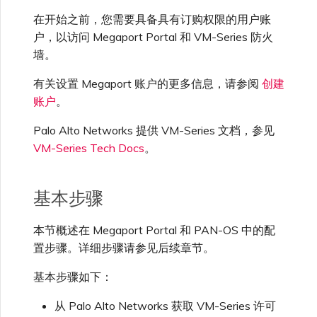
高速跨云加密
链路聚合组（LAG）
使用服务密钥创建连接
MVE
创建 MCR VXC
创建 VXC
连接 MVE
连接 MVE
连接 MVE
连接 MVE
连接 MVE
连接 MVE
信用卡付款
创建服务密钥
升级支持案例
邀请用户加入账户
使用 Cisco Secure Firewall
终止 IX
VXC 连接性
了解服务页面
连接 MVE
连接 MVE
连接 MVE
Azure ExpressRoute
Azure MCR 连接
IX 工具与功能
MVE
Fortinet FortiGate
在开始之前，您需要具备具有订购权限的用户账
连接 MVE
连接 MVE
Marketplace 常见问题
查看会话事件日志
管理最短合约期续订
IX 定价与合约条款
在 Megaport Portal 中查
Threat Defense Virtual 创建
城域 ID
户，以访问 Megaport Portal 和 VM-Series 防火
Megaport 全球网状 WAN
使用 Megaport 资源进行
看 MVE
MVE
墙。
Terraform 状态管理
配置 Q-in-Q
终止 Megaport Internet 连
配置 MCR
连接 MVE
终止 MVE
终止 MVE
终止 MVE
终止 MVE
终止 MVE
终止 MVE
了解 Megaport 账单
创建 VXC
发送反馈
提供技术支持联系方式
连接到 Latitude.sh
停用 Port
终止 MVE
将 MPLS 与 SDCI 集成
终止 MVE
DigitalOcean MCR 连接
Cisco Webex
IX
Palo Alto Networks
接
终止 MVE
终止 MVE
管理 Megaport
MCR 定价与合约条款
有关设置 Megaport 账户的更多信息，请参阅
创建
Megaport 上云即服务
Marketplace 个人资料
更新管理员密码
账户
。
导入现有生产服务
更改合约 VXC 的速率
使用数据包过滤
终止 MVE
基于 FGSP 配置 Fortinet 防
客户现场服务
更改 VXC 配置
网络维护
设置财务信息
了解位置信息
终止 MVE
Google MCR 连接
Cloudflare
云
Versa SD-WAN
火墙高可用性
MVE 定价与合约条款
Palo Alto Networks 提供 VM-Series 文档，参见
添加和修改用户
配置数据平面接口
使用 Terraform MCP
关闭 VXC 以进行故障转移测
在 MCR 中使用 IPsec
下载账单
创建到 AWS 的 VXC
欧盟数字服务法
更新公司信息
VM-Series Tech Docs
。
位置 ID
IBM Cloud Direct Link MCR
Google Cloud
Megaport Internet
VMware SD-WAN
Server（公开测试版）
试
连接
管理用户角色
后续步骤
MCR 路由管理
Port 计费
创建到 Azure 的 VXC
重置密码
基本步骤
服务开通方式
IBM Cloud Direct Link
创建 Juniper 私有连接
Megaport Terraform
终止 VXC
Oracle MCR 连接
Provider 常见问题
管理安全设置
本节概述在 Megaport Portal 和 PAN-OS 中的配
MCR 计费
创建到 Google Cloud 的
登录 Megaport Portal
合作伙伴托管账户
MCR Looking Glass (路由诊
Latitude.sh
置步骤。详细步骤请参见后续章节。
API
VXC
断)
OVHcloud MCR 连接
Megaport Terraform
查看操作日志
基本步骤如下：
Provider 学习资料与资源
MVE 计费
技术规格
Oracle Cloud Infrastructure
Megaport Terraform
创建 Megaport Internet 连
MCR 的 NAT 工作原理
Salesforce MCR 连接
从 Palo Alto Networks 获取 VM-Series 许可
Provider
监控维护和中断事件
接